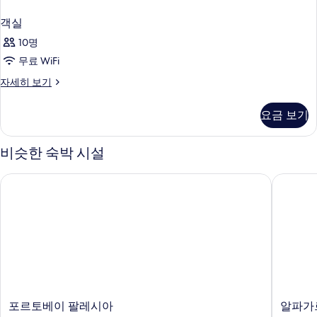
객실
10명
무료 WiFi
객
자세히 보기
실
자
요금 보기
세
히
보
비슷한 숙박 시설
기
포르토베이 팔레시아
알파가르
포
알
포르토베이 팔레시아
알파가
르
파