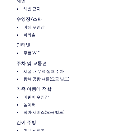
해변
해변 근처
수영장/스파
야외 수영장
파라솔
인터넷
무료 WiFi
주차 및 교통편
시설 내 무료 셀프 주차
왕복 공항 셔틀(요금 별도)
가족 여행에 적합
어린이 수영장
놀이터
탁아 서비스(요금 별도)
간이 주방
미니 냉장고