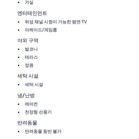
거실
엔터테인먼트
위성 채널 시청이 가능한 평면 TV
아케이드/게임룸
야외 구역
발코니
테라스
정원
세탁 시설
세탁 시설
냉/난방
에어컨
천장형 선풍기
반려동물
반려동물 동반 불가