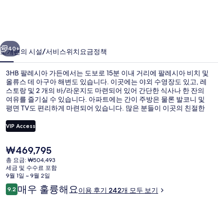
가
든
이전
다음
의
40+
소개
편의 시설/서비스
위치
요금
정책
사
3HB 팔레시아 가든에서는 도보로 15분 이내 거리에 팔레시아 비치 및
진
올류스 데 아구아 해변도 있습니다. 이곳에는 야외 수영장도 있고, 레
갤
스토랑 및 2 개의 바/라운지도 마련되어 있어 간단한 식사나 한 잔의
여유를 즐기실 수 있습니다. 아파트에는 간이 주방은 물론 발코니 및
러
평면 TV도 편리하게 마련되어 있습니다. 많은 분들이 이곳의 친절한
고객 서비스에 대단히 만족하셨어요.
리
VIP Access
현
₩469,795
2 개의 바/라운지
재
총 요금: ₩504,493
가
세금 및 수수료 포함
격
9월 1일 ~ 9월 2일
은
이
매우 훌륭해요
9.2
이용 후기 242개 모두 보기
₩469,795
10점 만점 중 9.2점.
용
후
기