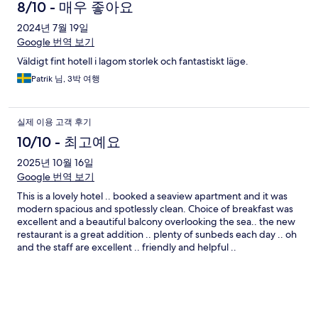
8/10 - 매우 좋아요
2024년 7월 19일
Google 번역 보기
Väldigt fint hotell i lagom storlek och fantastiskt läge.
Patrik 님, 3박 여행
실제 이용 고객 후기
10/10 - 최고예요
2025년 10월 16일
Google 번역 보기
This is a lovely hotel .. booked a seaview apartment and it was
modern spacious and spotlessly clean. Choice of breakfast was
excellent and a beautiful balcony overlooking the sea.. the new
restaurant is a great addition .. plenty of sunbeds each day .. oh
and the staff are excellent .. friendly and helpful ..