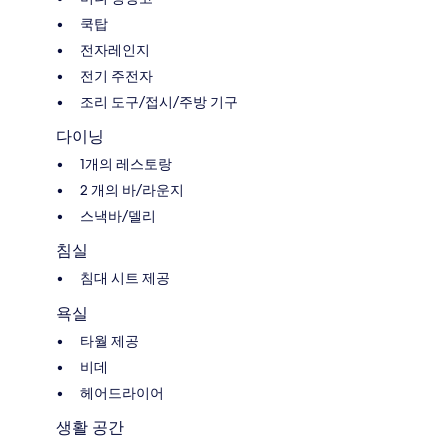
쿡탑
전자레인지
전기 주전자
조리 도구/접시/주방 기구
다이닝
1개의 레스토랑
2 개의 바/라운지
스낵바/델리
침실
침대 시트 제공
욕실
타월 제공
비데
헤어드라이어
생활 공간