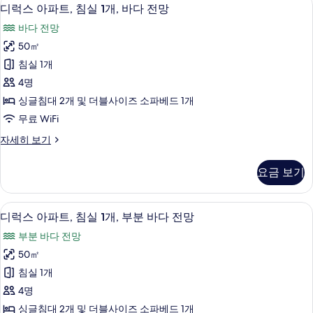
디
7
침
진
디럭스 아파트, 침실 1개, 바다 전망
럭
실
모
바다 전망
1
스
두
개
50㎡
아
자
보
침실 1개
세
파
기
히
4명
트,
보
싱글침대 2개 및 더블사이즈 소파베드 1개
기
침
무료 WiFi
실
디
자세히 보기
1
럭
개,
스
요금 보기
아
바
파
다
트,
1 개의 침실, 객실 내 금고, 암막 커튼,
디
7
침
전
디럭스 아파트, 침실 1개, 부분 바다 전망
럭
실
망
부분 바다 전망
1
스
사
개,
50㎡
아
바
진
침실 1개
다
파
모
전
4명
트,
망
두
싱글침대 2개 및 더블사이즈 소파베드 1개