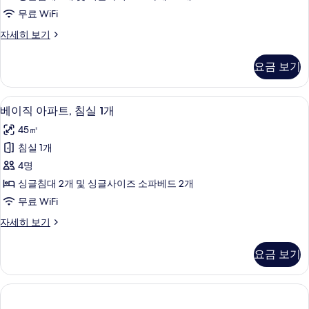
자
침
보
무료 WiFi
세
실
히
기
디
자세히 보기
보
1
럭
기
개,
스
요금 보기
아
부
파
분
트,
베이직 아파트, 침실 1개 | 1 개의 침실,
베
4
침
바
베이직 아파트, 침실 1개
이
실
다
45㎡
1
직
전
개,
침실 1개
아
부
망
4명
분
파
사
바
싱글침대 2개 및 싱글사이즈 소파베드 2개
트,
다
진
무료 WiFi
전
침
모
망
베
자세히 보기
실
자
이
두
세
1
직
보
요금 보기
히
아
개
보
기
파
사
기
트,
침
진
실