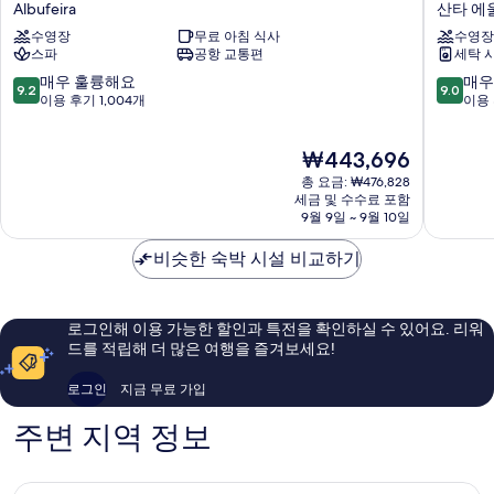
Albufeira
산타 에
토
가
수영장
무료 아침 식사
수영장
베
르
스파
공항 교통편
세탁 
이
알
팔
토
10
10
매우 훌륭해요
매우
9.2
9.0
레
다
점
점
이용 후기 1,004개
이용 
시
콜
만
만
아
리
점
점
현
₩443,696
Albufeira
나
중
중
재
산
9.2
9.0
총 요금: ₩476,828
요
타
점,
점,
세금 및 수수료 포함
금
9월 9일 ~ 9월 10일
에
매
매
₩443,696
울
우
우
비슷한 숙박 시설 비교하기
랄
훌
훌
리
륭
륭
아
해
해
요,
요,
로그인해 이용 가능한 할인과 특전을 확인하실 수 있어요. 리워
이
이
드를 적립해 더 많은 여행을 즐겨보세요!
용
용
후
후
로그인
지금 무료 가입
기
기
1,004
418
주변 지역 정보
개
개