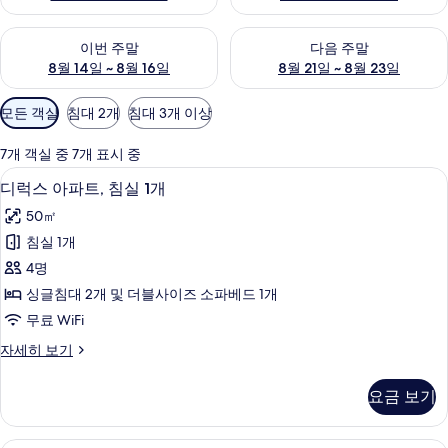
이번 주말 예약 가능 여부 확인, 8월 14일 ~ 8월 16일
다음 주말 예약 가능 여부 확인, 8
이번 주말
다음 주말
8월 14일 ~ 8월 16일
8월 21일 ~ 8월 23일
객
모든 객실
침대 2개
침대 3개 이상
실
에
7개 객실 중 7개 표시 중
사
1 개의 침실, 객실 내 금고, 암막 커튼,
디
6
디럭스 아파트, 침실 1개
용
럭
가
50㎡
스
능
침실 1개
아
한
4명
파
필
싱글침대 2개 및 더블사이즈 소파베드 1개
터
트,
무료 WiFi
침
디
자세히 보기
실
럭
1
스
요금 보기
아
개
파
사
트,
1 개의 침실, 객실 내 금고, 암막 커튼,