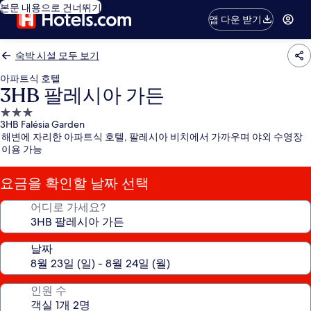
본문 내용으로 건너뛰기
앱 다운 받기
숙박 시설 모두 보기
아파트식 호텔
3HB 팔레시아 가든
3.0
3HB Falésia Garden
성
해변에 자리한 아파트식 호텔, 팔레시아 비치에서 가까우며 야외 수영장
급
이용 가능
숙
박
요금을 확인할 날짜 선택
시
설
어디로 가세요?
날짜
인원 수