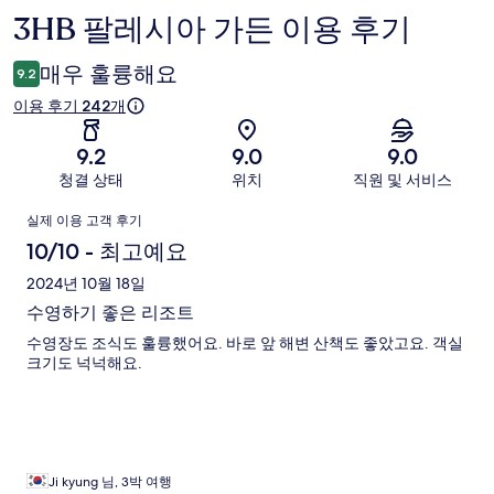
3HB 팔레시아 가든 이용 후기
이
용
매우 훌륭해요
9.2
후
이용 후기 242개
기
9.2
9.0
9.0
청결 상태
위치
직원 및 서비스
이
실제 이용 고객 후기
용
10/10 - 최고예요
후
2024년 10월 18일
수영하기 좋은 리조트
기
수영장도 조식도 훌륭했어요. 바로 앞 해변 산책도 좋았고요. 객실
크기도 넉넉해요.
Ji kyung 님, 3박 여행