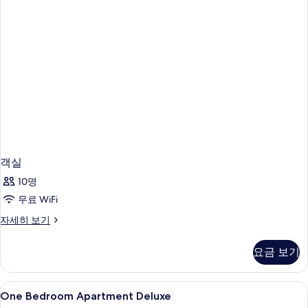
모
1
두
개
자
보
세
기
히
보
기
객실
10명
무료 WiFi
객
자세히 보기
실
자
요금 보기
세
히
보
One
1 개의 침실, 객실 내 금고, 암막 커튼,
5
기
One Bedroom Apartment Deluxe
Bedroom