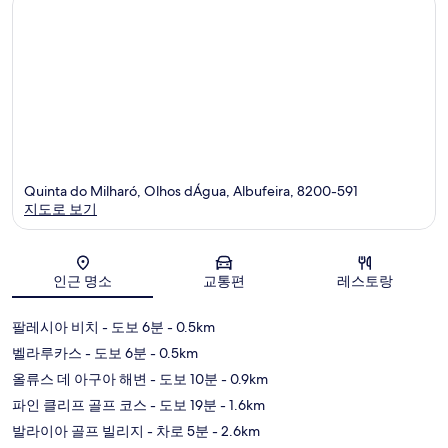
Quinta do Milharó, Olhos dÁgua, Albufeira, 8200-591
지도로 보기
지도
인근 명소
교통편
레스토랑
팔레시아 비치
- 도보 6분
- 0.5km
벨라루카스
- 도보 6분
- 0.5km
올류스 데 아구아 해변
- 도보 10분
- 0.9km
파인 클리프 골프 코스
- 도보 19분
- 1.6km
발라이아 골프 빌리지
- 차로 5분
- 2.6km