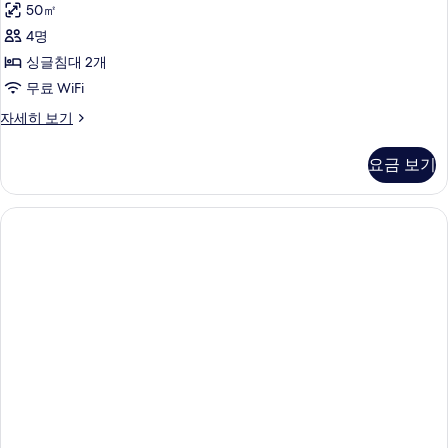
50㎡
Apartment
4명
Deluxe
사
싱글침대 2개
진
무료 WiFi
모
One
자세히 보기
Bedroom
두
Apartment
요금 보기
보
Deluxe
자
기
세
히
보
기