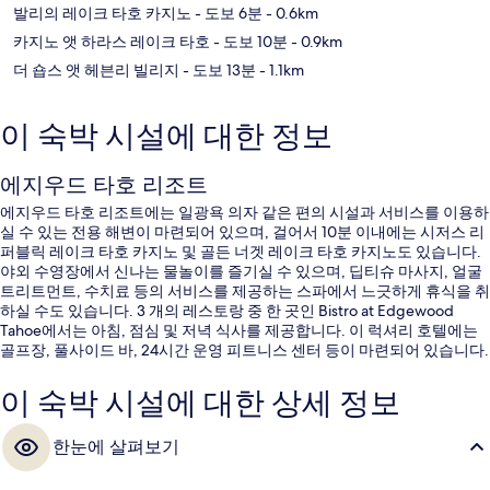
발리의 레이크 타호 카지노
- 도보 6분
- 0.6km
카지노 앳 하라스 레이크 타호
- 도보 10분
- 0.9km
더 숍스 앳 헤븐리 빌리지
- 도보 13분
- 1.1km
이 숙박 시설에 대한 정보
에지우드 타호 리조트
에지우드 타호 리조트에는 일광욕 의자 같은 편의 시설과 서비스를 이용하
실 수 있는 전용 해변이 마련되어 있으며, 걸어서 10분 이내에는 시저스 리
퍼블릭 레이크 타호 카지노 및 골든 너겟 레이크 타호 카지노도 있습니다.
야외 수영장에서 신나는 물놀이를 즐기실 수 있으며, 딥티슈 마사지, 얼굴
트리트먼트, 수치료 등의 서비스를 제공하는 스파에서 느긋하게 휴식을 취
하실 수도 있습니다. 3 개의 레스토랑 중 한 곳인 Bistro at Edgewood
Tahoe에서는 아침, 점심 및 저녁 식사를 제공합니다. 이 럭셔리 호텔에는
골프장, 풀사이드 바, 24시간 운영 피트니스 센터 등이 마련되어 있습니다.
많은 분들이 이곳의 친절한 고객 서비스 및 전반적인 숙박 시설 상태에 대
단히 만족하셨어요.
이 숙박 시설에 대한 상세 정보
한눈에 살펴보기