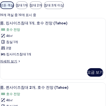
객
모든 객실
침대 1개
침대 2개
침대 3개 이상
실
에
19개 객실 중 19개 표시 중
사
이집트산 면 시트, 고급 침구, 객실 내 금
룸,
5
룸, 킹사이즈침대 1개, 호수 전망 (Tahoe)
용
킹
가
호수 전망
사
능
46㎡
이
한
침실 1개
즈
필
2명
터
침
킹사이즈침대 1개
대
룸,
자세히 보기
1
킹
개,
사
요금 보기
이
호
즈
수
침
룸, 퀸사이즈침대 2개, 호수 전망 (Tahoe
룸,
5
대
전
룸, 퀸사이즈침대 2개, 호수 전망 (Tahoe)
퀸
1
망
호수 전망
개,
사
(Tahoe)
호
46㎡
이
수
사