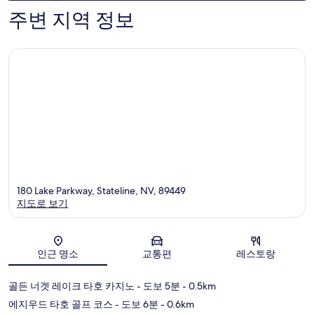
주변 지역 정보
180 Lake Parkway, Stateline, NV, 89449
지도로 보기
지도
인근 명소
교통편
레스토랑
골든 너겟 레이크 타호 카지노
- 도보 5분
- 0.5km
에지우드 타호 골프 코스
- 도보 6분
- 0.6km