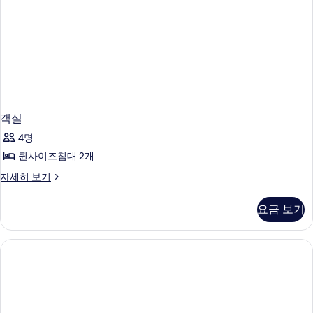
객실
4명
퀸사이즈침대 2개
객
자세히 보기
실
자
요금 보기
세
히
보
기