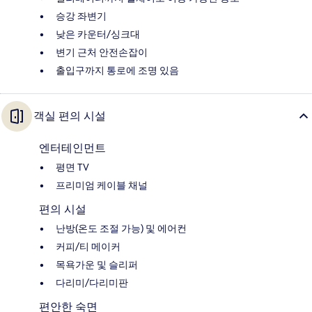
승강 좌변기
낮은 카운터/싱크대
변기 근처 안전손잡이
출입구까지 통로에 조명 있음
객실 편의 시설
엔터테인먼트
평면 TV
프리미엄 케이블 채널
편의 시설
난방(온도 조절 가능) 및 에어컨
커피/티 메이커
목욕가운 및 슬리퍼
다리미/다리미판
편안한 숙면