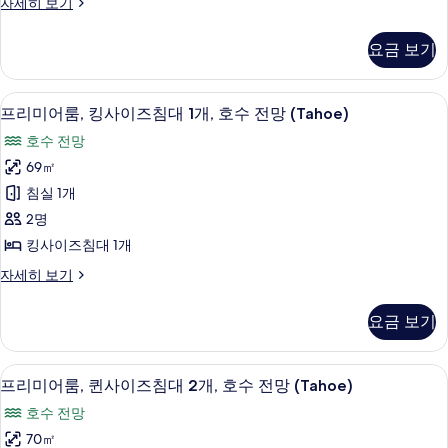
프
자세히 보기
이
리
즈
미
요금 보기
어
침
룸,
대
킹
프리미어룸, 킹사이즈침대 1개, 호수 전망 (
프
5
사
프리미어룸, 킹사이즈침대 1개, 호수 전망 (Tahoe)
1
리
이
개
호수 전망
즈
미
(Tahoe)
침
69㎡
어
대
사
침실 1개
1
룸,
진
개
2명
킹
(Tahoe)
모
킹사이즈침대 1개
자
사
두
세
프
자세히 보기
이
히
보
리
보
즈
미
기
요금 보기
기
어
침
룸,
대
킹
프리미어룸, 퀸사이즈침대 2개, 호수 전망 (
프
4
사
프리미어룸, 퀸사이즈침대 2개, 호수 전망 (Tahoe)
1
리
이
개,
호수 전망
즈
미
호
침
70㎡