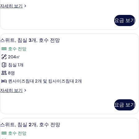
즈
망
수
스
자세히 보기
침
전
위
(Tahoe)
망
대
트,
사
요금 보기
(Tahoe)
킹
1
진
자
사
개,
세
이
모
스위트, 침실 3개, 호수 전망 | 이집트산 
스
히
7
즈
호
스위트, 침실 3개, 호수 전망
두
보
위
침
수
호수 전망
기
대
보
트,
전
1
204㎡
기
침
개,
망
침실 1개
호
실
(Edgewood)
수
8명
3
전
사
퀸사이즈침대 2개 및 킹사이즈침대 2개
망
개,
진
(Edgewood)
스
자세히 보기
호
자
모
위
수
세
트,
두
요금 보기
히
침
전
보
보
실
망
기
3
기
스위트, 침실 2개, 호수 전망 | 거실 공간 
스
7
개,
사
스위트, 침실 2개, 호수 전망
위
호
진
호수 전망
수
트,