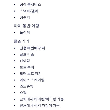
심야 룸서비스
스낵바/델리
정수기
아이 동반 여행
놀이터
즐길거리
전용 해변에 위치
골프 강습
카야킹
보트 투어
모터 보트 타기
아이스 스케이팅
스노슈잉
쇼핑
근처에서 하이킹/바이킹 가능
근처에서 산악 자전거 가능