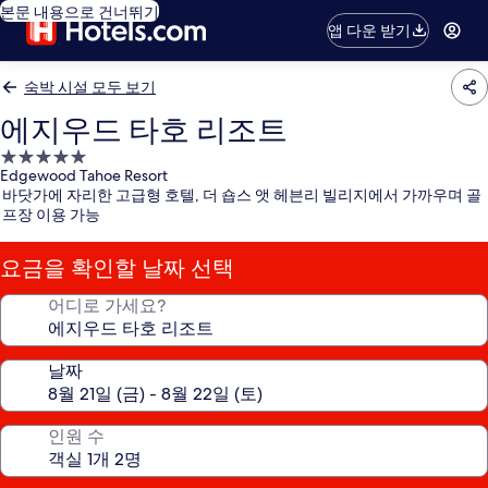
본문 내용으로 건너뛰기
앱 다운 받기
숙박 시설 모두 보기
에지우드 타호 리조트
5.0
Edgewood Tahoe Resort
성
바닷가에 자리한 고급형 호텔, 더 숍스 앳 헤븐리 빌리지에서 가까우며 골
급
프장 이용 가능
숙
박
요금을 확인할 날짜 선택
시
설
어디로 가세요?
날짜
인원 수