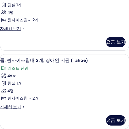
어
대
수
침실 1개
1
룸,
전
개,
4명
퀸
호
망
퀸사이즈침대 2개
수
사
(Tahoe)
전
프
자세히 보기
이
망
사
리
(Tahoe)
즈
미
진
요금 보기
자
어
침
모
세
룸,
대
히
퀸
두
이집트산 면 시트, 고급 침구, 객실 내 금
룸,
보
4
사
룸, 퀸사이즈침대 2개, 장애인 지원 (Tahoe)
2
보
기
퀸
이
개,
리조트 전망
즈
기
사
호
침
46㎡
이
대
수
침실 1개
2
즈
전
개,
4명
침
호
망
퀸사이즈침대 2개
수
대
(Tahoe)
전
룸,
자세히 보기
2
망
사
퀸
개,
(Tahoe)
사
진
요금 보기
자
이
장
모
세
즈