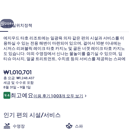
호
리
이전
다음
조
208+
소개
객실
위치
정책
트
에지우드 타호 리조트에는 일광욕 의자 같은 편의 시설과 서비스를 이
의
용하실 수 있는 전용 해변이 마련되어 있으며, 걸어서 10분 이내에는
시저스 리퍼블릭 레이크 타호 카지노 및 골든 너겟 레이크 타호 카지노
사
도 있습니다. 야외 수영장에서 신나는 물놀이를 즐기실 수 있으며, 딥
진
티슈 마사지, 얼굴 트리트먼트, 수치료 등의 서비스를 제공하는 스파에
서 느긋하게 휴식을 취하실 수도 있습니다. 3 개의 레스토랑 중 한 곳인
갤
Bistro at Edgewood Tahoe에서는 아침, 점심 및 저녁 식사를 제공합
현
₩1,010,701
니다. 이 럭셔리 호텔에는 골프장, 풀사이드 바, 24시간 운영 피트니스
재
러
총 요금: ₩1,248,437
센터 등이 마련되어 있습니다. 많은 분들이 이곳의 친절한 고객 서비스
가
세금 및 수수료 포함
및 전반적인 숙박 시설 상태에 대단히 만족하셨어요.
숙박 시설 구내
리
격
8월 31일 ~ 9월 1일
은
이
최고예요
9.4
이용 후기 1,003개 모두 보기
₩1,010,701
10점 만점 중 9.4점.
용
후
기
인기 편의 시설/서비스
수영장
스파