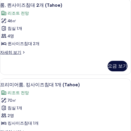
이집트산 면 시트, 고급 침구, 객실 내 금
룸,
진
4
대
룸, 퀸사이즈침대 2개 (Tahoe)
퀸
1
모
리조트 전망
개
사
두
(Tahoe)
46㎡
이
자
보
침실 1개
세
즈
기
히
4명
침
보
퀸사이즈침대 2개
기
대
룸,
자세히 보기
2
퀸
개
사
요금 보기
이
(Tahoe)
즈
사
침
프리미어룸, 킹사이즈침대 1개 (Tahoe) 
프
진
5
대
프리미어룸, 킹사이즈침대 1개 (Tahoe)
리
2
모
리조트 전망
개
미
두
(Tahoe)
70㎡
어
자
보
침실 1개
세
룸,
기
히
2명
킹
보
킹사이즈침대 1개
기
사