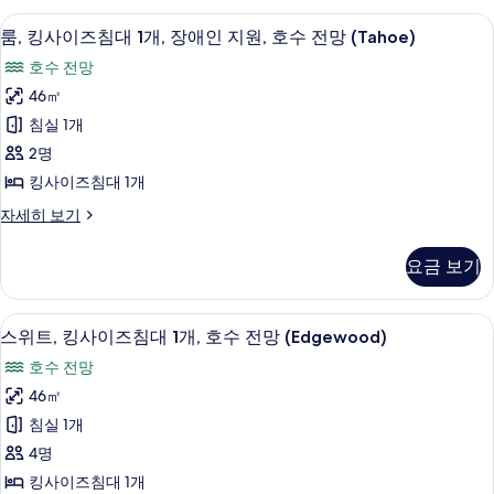
애
히
침
두
이집트산 면 시트, 고급 침구, 객실 내 금
룸,
보
4
대
인
룸, 킹사이즈침대 1개, 장애인 지원, 호수 전망 (Tahoe)
보
기
킹
2
지
호수 전망
개,
기
사
원
장
46㎡
이
애
(Tahoe)
침실 1개
인
즈
사
지
2명
침
원
진
킹사이즈침대 1개
(Tahoe)
대
모
자
룸,
자세히 보기
1
세
두
킹
개,
히
사
보
요금 보기
보
이
장
기
기
즈
애
침
스위트, 킹사이즈침대 1개, 호수 전망 (Ed
스
11
대
인
스위트, 킹사이즈침대 1개, 호수 전망 (Edgewood)
위
1
지
호수 전망
개,
트,
원,
장
46㎡
킹
애
호
침실 1개
인
사
수
지
4명
이
원,
전
킹사이즈침대 1개
호