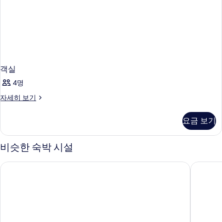
객실
4명
객
자세히 보기
실
자
요금 보기
세
히
보
비슷한 숙박 시설
기
골든 너겟 호텔 & 카지노 레이크 타호
시저스 리