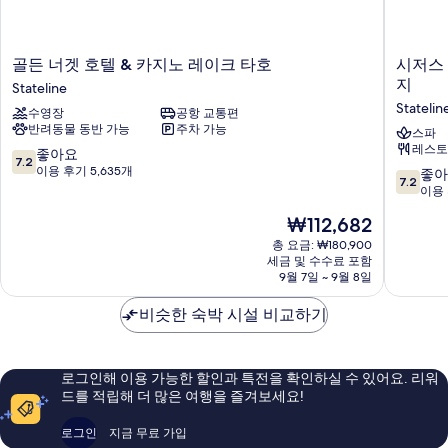
골
시
골든 너겟 호텔 & 카지노 레이크 타호
시저스 
든
저
지
Stateline
너
스
Statelin
수영장
공항 교통편
겟
리
반려동물 동반 가능
주차 가능
호
퍼
스파
레스토
텔
블
10
좋아요
7.2
&
릭
점
이용 후기 5,635개
10
좋아
7.2
카
레
만
점
이용 
지
이
점
만
현
₩112,682
노
크
중
점
재
레
타
7.2
중
총 요금: ₩180,900
요
이
호,
점,
세금 및 수수료 포함
7.2
금
크
9월 7일 ~ 9월 8일
시
좋
점,
₩112,682
타
저
아
좋
호
비슷한 숙박 시설 비교하기
스
요,
아
Stateline
리
이
요,
워
용
이
드
후
용
로그인해 이용 가능한 할인과 특전을 확인하실 수 있어요. 리워
목
기
후
드를 적립해 더 많은 여행을 즐겨보세요!
적
5,635
기
지
개
2,827
로그인
지금 무료 가입
Statelin
개