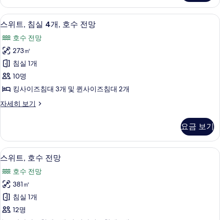
실
망
2
스위트, 침실 4개, 호수 전망 | 이집트산 
스
12
개,
사
스위트, 침실 4개, 호수 전망
위
호
진
호수 전망
수
트,
모
전
273㎡
침
망
두
침실 1개
자
실
보
세
10명
4
히
기
킹사이즈침대 3개 및 퀸사이즈침대 2개
보
개,
기
스
자세히 보기
호
위
수
트,
요금 보기
침
전
실
망
4
스위트, 호수 전망 | 이집트산 면 시트, 고
스
12
개,
사
스위트, 호수 전망
위
호
진
호수 전망
수
트,
모
전
381㎡
호
망
두
침실 1개
자
수
보
세
12명
전
히