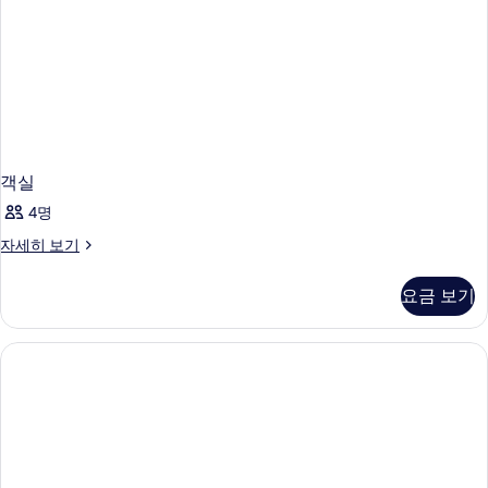
객실
4명
객
자세히 보기
실
자
요금 보기
세
히
보
기