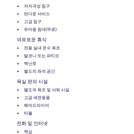
저자극성 침구
턴다운 서비스
고급 침구
유아용 침대(무료)
여유로운 휴식
전용 실내 온수 욕조
발코니 또는 파티오
벽난로
별도의 좌석 공간
욕실 편의 시설
별도의 욕조 및 샤워 시설
고급 세면용품
헤어드라이어
타월
전화 및 인터넷
책상