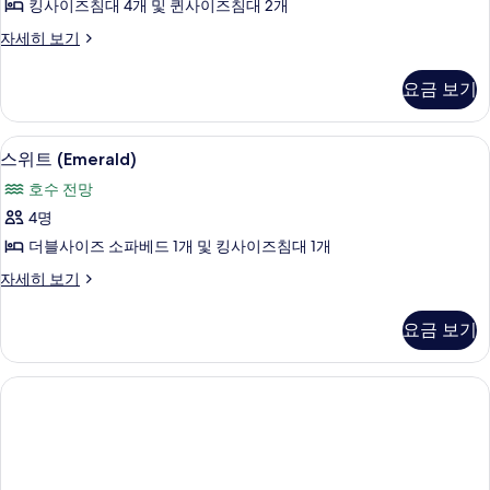
기
킹사이즈침대 4개 및 퀸사이즈침대 2개
보
망
기
스
자세히 보기
사
위
진
트,
요금 보기
호
모
수
두
전
스위트 (Emerald) | 거실 공간 | 평면 TV
스
4
망
스위트 (Emerald)
보
위
자
기
호수 전망
세
트
히
4명
(Emerald)
보
더블사이즈 소파베드 1개 및 킹사이즈침대 1개
기
사
스
자세히 보기
진
위
모
트
요금 보기
(Emerald)
두
자
보
세
히
기
보
기