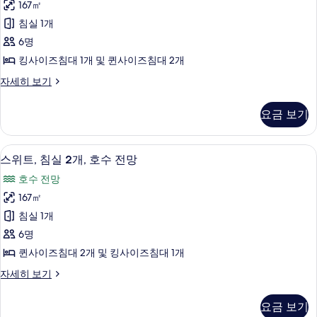
모
전
167㎡
침
망
두
침실 1개
자
실
보
세
6명
2
히
기
킹사이즈침대 1개 및 퀸사이즈침대 2개
보
개,
기
스
자세히 보기
호
위
수
트,
요금 보기
침
전
실
망
2
스위트, 침실 2개, 호수 전망 | 테라스/
스
8
개,
사
스위트, 침실 2개, 호수 전망
위
호
진
호수 전망
수
트,
모
전
167㎡
침
망
두
침실 1개
자
실
보
세
6명
2
히
기
퀸사이즈침대 2개 및 킹사이즈침대 1개
보
개,
기
스
자세히 보기
호
위
수
트,
요금 보기
침
전