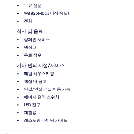
무료 신문
WiFi(25Mbps 이상 속도)
전화
식사 및 음료
샴페인 서비스
냉장고
무료 생수
기타 편의 시설/서비스
매일 하우스키핑
객실 내 금고
연결/인접 객실 이용 가능
에너지 절약 스위치
LED 전구
재활용
레스토랑 다이닝 가이드