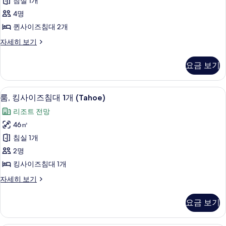
침실 1개
전
즈
진
망
4명
침
(Tahoe)
모
퀸사이즈침대 2개
자
대
두
세
룸,
자세히 보기
2
히
보
퀸
개,
보
사
기
요금 보기
기
이
호
즈
수
침
룸, 킹사이즈침대 1개 (Tahoe) | 이집트
룸,
2
대
전
룸, 킹사이즈침대 1개 (Tahoe)
킹
2
망
리조트 전망
개,
사
(Tahoe)
호
46㎡
이
수
사
침실 1개
전
즈
진
망
2명
침
(Tahoe)
모
킹사이즈침대 1개
자
대
두
세
룸,
자세히 보기
1
히
보
킹
개
보
사
기
요금 보기
기
이
(Tahoe)
즈
사
침