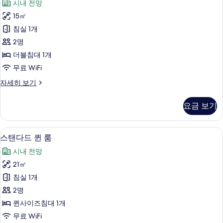
시내 전망
세
다
히
15㎡
드
보
침실 1개
기
더
2명
블
더블침대 1개
룸
무료 WiFi
사
스
자세히 보기
진
탠
모
다
요금 보기
드
두
더
보
블
객실 내 금고, 책상, 노트북 작업 공간, 
스
7
룸
스탠다드 퀸 룸
기
탠
자
시내 전망
세
다
히
21㎡
드
보
침실 1개
기
퀸
2명
룸
퀸사이즈침대 1개
사
무료 WiFi