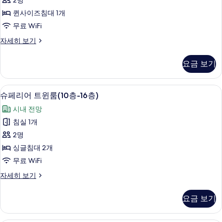
2명
히
퀸
보
퀸사이즈침대 1개
룸
기
무료 WiFi
(10
슈
자세히 보기
층-16
페
층)
리
요금 보기
어
사
퀸
진
룸
객실 내 금고, 책상, 노트북 작업 공간, 
슈
7
(10
모
슈페리어 트윈룸(10층-16층)
페
층-16
두
시내 전망
층)
리
보
자
침실 1개
어
세
기
2명
히
트
보
싱글침대 2개
윈
기
무료 WiFi
룸
슈
자세히 보기
(10
페
층-16
리
요금 보기
어
층)
트
사
윈