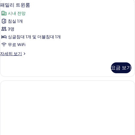
패밀리 트윈룸 | 객실 내 금고, 책상, 노
패
1
룸
진
패밀리 트윈룸
밀
(10
모
시내 전망
층-16
리
두
층)
침실 1개
트
자
보
3명
세
윈
기
히
싱글침대 1개 및 더블침대 1개
룸
보
무료 WiFi
기
사
패
자세히 보기
진
밀
모
리
요금 보기
트
두
윈
보
룸
자
기
세
히
보
기