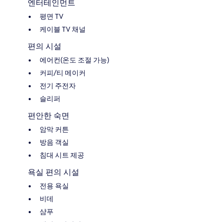
엔터테인먼트
평면 TV
케이블 TV 채널
편의 시설
에어컨(온도 조절 가능)
커피/티 메이커
전기 주전자
슬리퍼
편안한 숙면
암막 커튼
방음 객실
침대 시트 제공
욕실 편의 시설
전용 욕실
비데
샴푸