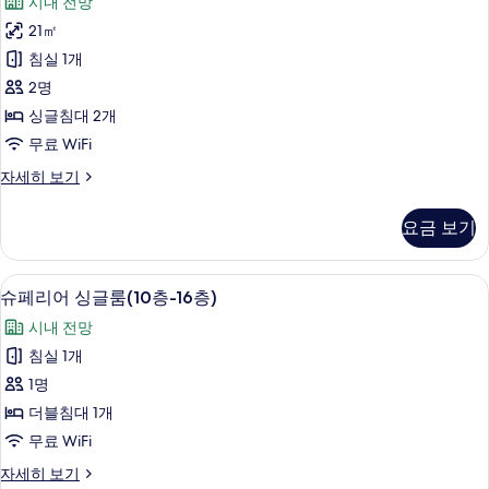
모
시내 전망
싱
불
글
두
21㎡
가]
룸
보
침실 1개
자
스
세
기
2명
탠
히
싱글침대 2개
보
다
무료 WiFi
기
드
[주
자세히 보기
트
차
윈
불
요금 보기
가]
룸
스
사
탠
객실 내 금고, 책상, 노트북 작업 공간, 
슈
5
다
슈페리어 싱글룸(10층-16층)
진
페
드
모
시내 전망
트
리
윈
두
침실 1개
어
룸
보
1명
자
싱
세
기
더블침대 1개
글
히
무료 WiFi
보
룸
기
슈
자세히 보기
(10