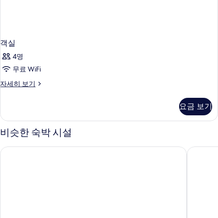
객실
4명
무료 WiFi
객
자세히 보기
실
자
요금 보기
세
히
보
비슷한 숙박 시설
기
토요코인 서울 강남
신라스테