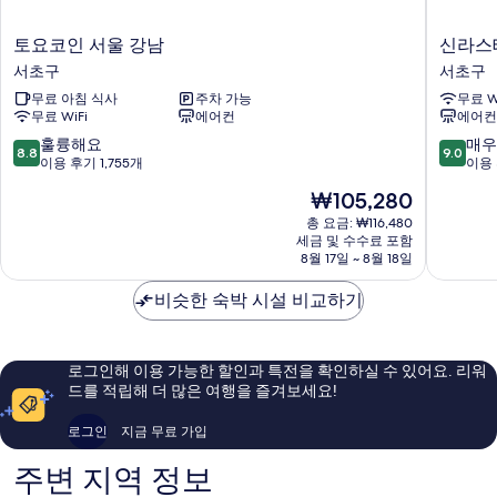
토
신
토요코인 서울 강남
신라스
요
라
서초구
서초구
코
스
무료 아침 식사
주차 가능
무료 W
인
테
무료 WiFi
에어컨
에어컨
서
이
울
서
10
10
훌륭해요
매우
8.8
9.0
강
초
점
점
이용 후기 1,755개
이용 
남
강
만
만
현
₩105,280
서
남
점
점
재
초
역
중
중
총 요금: ₩116,480
요
구
세금 및 수수료 포함
서
8.8
9.0
금
8월 17일 ~ 8월 18일
초
점,
점,
₩105,280
구
훌
매
비슷한 숙박 시설 비교하기
륭
우
해
훌
요,
륭
이
해
로그인해 이용 가능한 할인과 특전을 확인하실 수 있어요. 리워
용
요,
드를 적립해 더 많은 여행을 즐겨보세요!
후
이
기
용
로그인
지금 무료 가입
1,755
후
개
기
주변 지역 정보
1,099