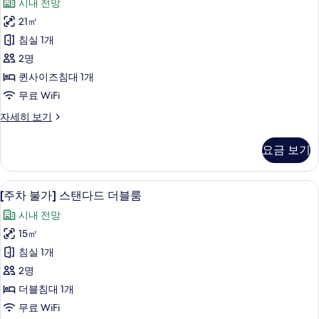
시내 전망
세
불
히
21㎡
가]
보
침실 1개
기
스
2명
탠
퀸사이즈침대 1개
다
무료 WiFi
드
[주
자세히 보기
퀸
차
룸
불
요금 보기
가]
사
스
진
탠
객실 내 금고, 책상, 노트북 작업 공간, 
[주
5
다
[주차 불가] 스탠다드 더블룸
모
차
드
두
시내 전망
퀸
불
룸
보
15㎡
가]
자
기
침실 1개
세
스
히
2명
탠
보
더블침대 1개
기
다
무료 WiFi
드