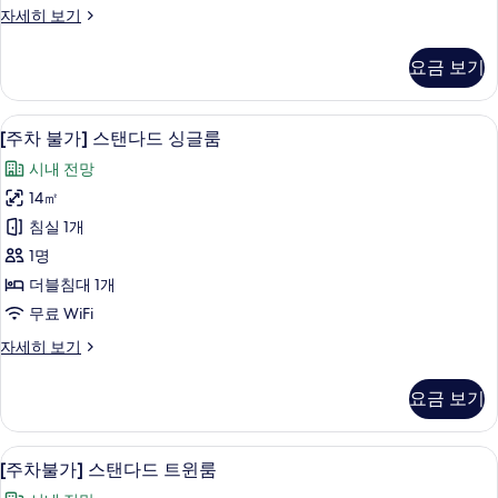
[주
자세히 보기
더
차
블
불
요금 보기
가]
룸
스
사
탠
객실 내 금고, 책상, 노트북 작업 공간, 
[주
5
다
[주차 불가] 스탠다드 싱글룸
진
차
드
모
시내 전망
더
불
블
두
14㎡
가]
룸
보
침실 1개
자
스
세
기
1명
탠
히
더블침대 1개
보
다
무료 WiFi
기
드
[주
자세히 보기
싱
차
글
불
요금 보기
가]
룸
스
사
탠
[주차불가] 스탠다드 트윈룸 | 객실 내 금
[주
8
다
[주차불가] 스탠다드 트윈룸
진
차
드