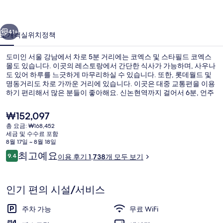
남
이전
다음
의
41+
소개
객실
위치
정책
사
도미인 서울 강남에서 차로 5분 거리에는 코엑스 및 스타필드 코엑스
진
몰도 있습니다. 이곳의 레스토랑에서 간단한 식사가 가능하며, 사우나
도 있어 하루를 느긋하게 마무리하실 수 있습니다. 또한, 롯데월드 및
갤
명동거리도 차로 가까운 거리에 있습니다. 이곳은 대중 교통편을 이용
러
하기 편리해서 많은 분들이 좋아해요. 신논현역까지 걸어서 6분, 언주
역까지는 8분이면 가실 수 있어요.
리
현
₩152,097
재
총 요금: ₩168,452
가
세금 및 수수료 포함
로비
격
8월 17일 ~ 8월 18일
은
이
최고예요
9.4
이용 후기 1,738개 모두 보기
₩152,097
10점 만점 중 9.4점.
용
후
기
인기 편의 시설/서비스
주차 가능
무료 WiFi