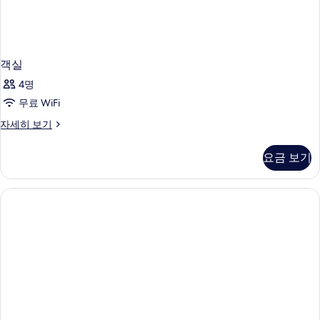
객실
4명
무료 WiFi
객
자세히 보기
실
자
요금 보기
세
히
보
기