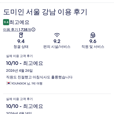
도미인 서울 강남 이용 후기
이
용
최고예요
9.4
후
이용 후기 1,738개
기
9.4
9.2
9.6
청결 상태
편의 시설/서비스
직원 및 서비스
이
실제 이용 고객 후기
용
10/10 - 최고예요
후
2026년 4월 26일
직원도 친절했고 아침식사도 훌륭했습니다
기
YOUNGOK 님, 1박 여행
실제 이용 고객 후기
10/10 - 최고예요
2026년 4월 14일