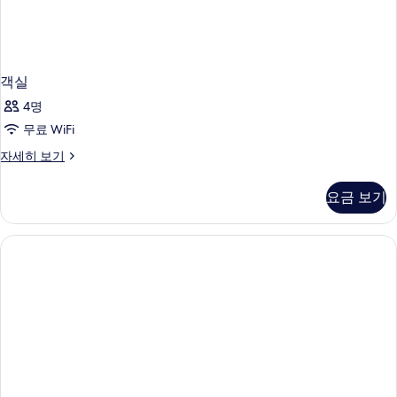
객실
4명
무료 WiFi
객
자세히 보기
실
자
요금 보기
세
히
보
기