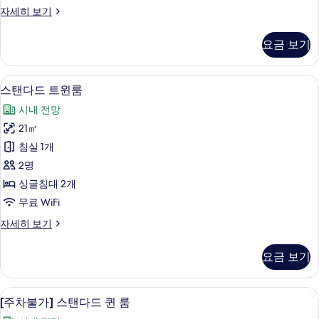
진
스
자세히 보기
모
탠
두
다
요금 보기
드
보
퀸
기
룸
객실 내 금고, 책상, 노트북 작업 공간, 
스
7
자
스탠다드 트윈룸
탠
세
시내 전망
히
다
보
21㎡
드
기
침실 1개
트
2명
윈
싱글침대 2개
룸
무료 WiFi
사
스
자세히 보기
진
탠
모
다
요금 보기
드
두
트
보
윈
객실 내 금고, 책상, 노트북 작업 공간, 
[주
7
룸
[주차불가] 스탠다드 퀸 룸
기
차
자