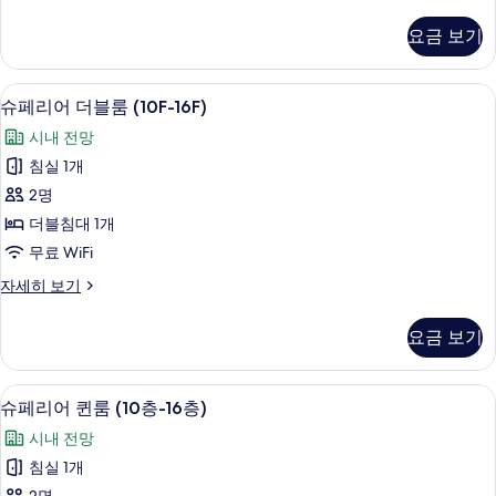
페
층-16
리
요금 보기
어
층)
싱
사
글
객실 내 금고, 책상, 노트북 작업 공간, 
슈
5
룸
진
슈페리어 더블룸 (10F-16F)
페
(10
모
시내 전망
층-16
리
두
층)
침실 1개
어
자
보
2명
세
더
기
히
더블침대 1개
블
보
무료 WiFi
기
룸
슈
자세히 보기
(10F-
페
16F)
리
요금 보기
어
사
더
진
블
객실 내 금고, 책상, 노트북 작업 공간, 
슈
모
6
룸
슈페리어 퀸룸 (10층-16층)
페
(10F-
두
시내 전망
16F)
리
보
자
침실 1개
어
세
기