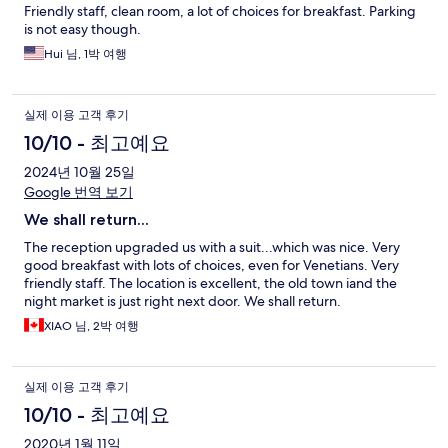
Friendly staff, clean room, a lot of choices for breakfast. Parking
is not easy though.
Hui 님, 1박 여행
실제 이용 고객 후기
10/10 - 최고예요
2024년 10월 25일
Google 번역 보기
We shall return...
The reception upgraded us with a suit...which was nice. Very
good breakfast with lots of choices, even for Venetians. Very
friendly staff. The location is excellent, the old town iand the
night market is just right next door. We shall return.
XIAO 님, 2박 여행
실제 이용 고객 후기
10/10 - 최고예요
2020년 1월 11일