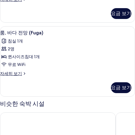
사
바
진
다
요금 보기
전
모
망
두
(Fuga)
룸, 바다 전망 (Fuga) | 미니바, 객실 
룸,
4
자
보
룸, 바다 전망 (Fuga)
바
세
기
침실 1개
히
다
보
2명
전
기
퀸사이즈침대 1개
망
무료 WiFi
(Fuga)
룸,
자세히 보기
사
바
진
다
요금 보기
전
모
망
두
(Fuga)
비슷한 숙박 시설
자
보
세
기
웨이하이웨이 호텔
크라운 플
히
보
기