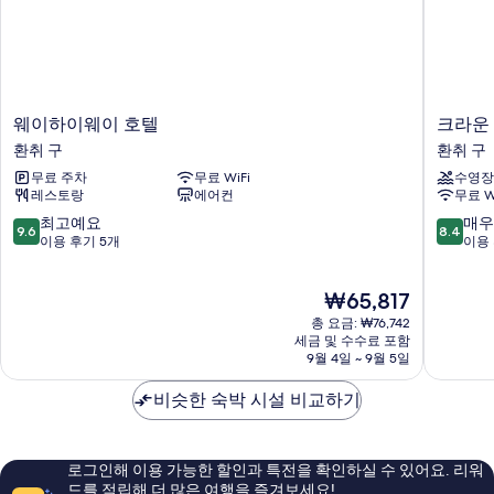
웨
크
웨이하이웨이 호텔
크라운 
이
라
환취 구
환취 구
하
운
무료 주차
무료 WiFi
수영장
이
플
레스토랑
에어컨
무료 W
웨
라
이
자
10
10
최고예요
매우
9.6
8.4
호
웨
점
점
이용 후기 5개
이용 
텔
이
만
만
환
하
점
점
현
₩65,817
취
이
중
중
재
구
빈
9.6
8.4
총 요금: ₩76,742
요
하
점,
점,
세금 및 수수료 포함
금
9월 4일 ~ 9월 5일
이
최
매
₩65,817
바
고
우
비슷한 숙박 시설 비교하기
이
예
좋
IHG
요,
아
환
이
요,
취
용
이
로그인해 이용 가능한 할인과 특전을 확인하실 수 있어요. 리워
구
후
용
드를 적립해 더 많은 여행을 즐겨보세요!