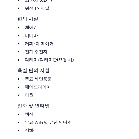
32인치 LCD TV
위성 TV 채널
편의 시설
에어컨
미니바
커피/티 메이커
전기 주전자
다리미/다리미판(요청 시)
욕실 편의 시설
무료 세면용품
헤어드라이어
타월
전화 및 인터넷
책상
무료 WiFi 및 유선 인터넷
전화