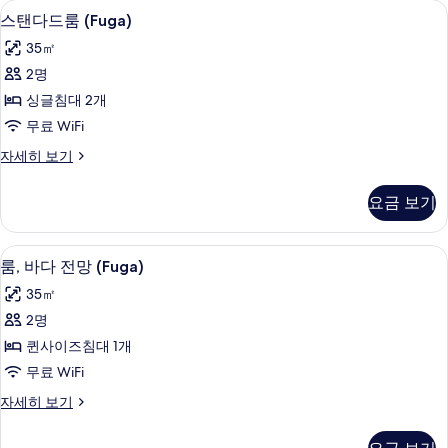
사
스탠다드룸 (Fuga) | 미니바, 객실 내 
스
3
스탠다드룸 (Fuga)
용
탠
가
35㎡
다
능
2명
드
한
싱글침대 2개
룸
필
무료 WiFi
터
(Fuga)
스
자세히 보기
사
탠
진
다
요금 보기
드
모
룸
두
(Fuga)
룸, 바다 전망 (Fuga) | 미니바, 객실 
룸,
4
자
보
룸, 바다 전망 (Fuga)
바
세
기
35㎡
히
다
보
2명
전
기
퀸사이즈침대 1개
망
무료 WiFi
(Fuga)
룸,
자세히 보기
사
바
진
다