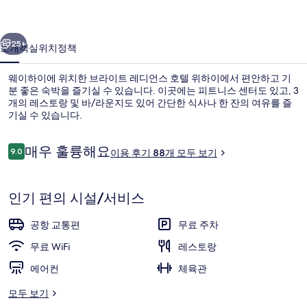
언
이전
다음
스
25+
소개
객실
위치
정책
호
웨이하이에 위치한 브라이트 레디언스 호텔 위하이에서 편안하고 기
텔
분 좋은 숙박을 즐기실 수 있습니다. 이곳에는 피트니스 센터도 있고, 3
개의 레스토랑 및 바/라운지도 있어 간단한 식사나 한 잔의 여유를 즐
위
기실 수 있습니다.
하
이
이
매우 훌륭해요
9.0
이용 후기 88개 모두 보기
10점 만점 중 9.0점.
용
의
후
기
룸, 바다 전망 (Fuga) | 미니바, 객실 
사
인기 편의 시설/서비스
진
공항 교통편
무료 주차
갤
무료 WiFi
레스토랑
러
에어컨
체육관
리
모두 보기