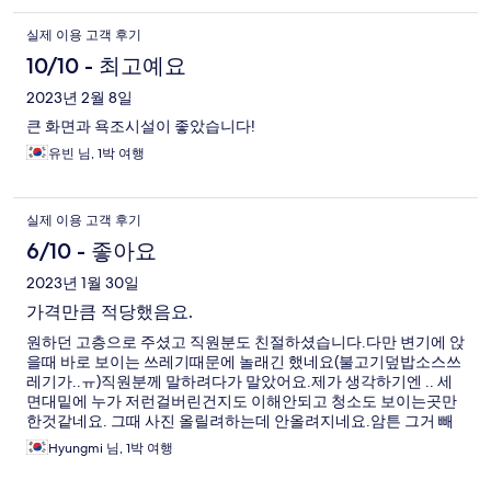
실제 이용 고객 후기
10/10 - 최고예요
2023년 2월 8일
큰 화면과 욕조시설이 좋았습니다!
유빈 님, 1박 여행
실제 이용 고객 후기
6/10 - 좋아요
2023년 1월 30일
가격만큼 적당했음요.
원하던 고층으로 주셨고 직원분도 친절하셨습니다.다만 변기에 앉
을때 바로 보이는 쓰레기때문에 놀래긴 했네요(불고기덮밥소스쓰
레기가..ㅠ)직원분께 말하려다가 말았어요.제가 생각하기엔 .. 세
면대밑에 누가 저런걸버린건지도 이해안되고 청소도 보이는곳만
한것같네요. 그때 사진 올릴려하는데 안올려지네요.암튼 그거 빼
고는 다 좋았습니다. 사진추가가 눌러도 왜 먹통인지 모르겠네여..
Hyungmi 님, 1박 여행