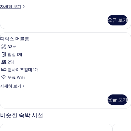
사
디
자세히 보기
진
럭
모
스
요금 보기
트
두
윈
보
룸
디럭스 더블룸 | 고급 침구, 책상, 무료 Wi
디
10
자
디럭스 더블룸
기
럭
세
33㎡
히
스
보
침실 1개
더
기
2명
블
퀸사이즈침대 1개
룸
무료 WiFi
사
디
자세히 보기
진
럭
모
스
요금 보기
더
두
블
보
룸
비슷한 숙박 시설
자
기
세
L&L 센트럴 호텔
호텔위드
히