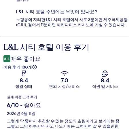
L&L 시티 호텔 주변에는 무엇이 있나요?
노형동에 자리한 L&L 시티 호텔에서 차로 3분이면 제주국제공항
(CJU), 걸어서 11분이면 파라다이스 카지노에 가실 수 있습니다.
L&L 시티 호텔 이용 후기
이
용
매우 좋아요
8.4
후
이용 후기 130개
기
8.4
7.0
8.4
청결 상태
편의 시설/서비스
직원 및 서비스
이
실제 이용 고객 후기
용
6/10 - 좋아요
후
2026년 6월 11일
그렇게 막 좋아서 추천할 수 있는 정도의 호텔이라고 보기에는 좀
기
그렇고 그냥 하루저녁 자고 나오기에는 그럭저럭 잘 수 있을만한