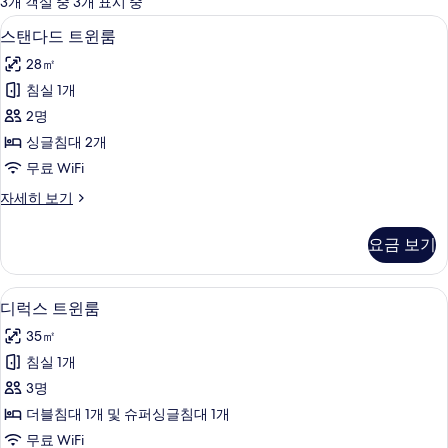
3개 객실 중 3개 표시 중
사
스탠다드 트윈룸 | 고급 침구, 책상, 무료 
스
9
스탠다드 트윈룸
용
탠
가
28㎡
다
능
침실 1개
드
한
2명
트
필
싱글침대 2개
터
윈
무료 WiFi
룸
스
자세히 보기
사
탠
진
다
요금 보기
드
모
트
두
윈
디럭스 트윈룸 | 고급 침구, 책상, 무료 Wi
디
9
룸
디럭스 트윈룸
보
럭
자
기
35㎡
세
스
히
침실 1개
트
보
3명
기
윈
더블침대 1개 및 슈퍼싱글침대 1개
룸
무료 WiFi