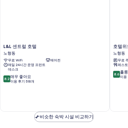
보
기
L&L
호
L&L 센트럴 호텔
호텔위
센
텔
노형동
노형동
트
위
무료 WiFi
에어컨
무료 
럴
드
매일 24시간 운영 프런트
레스토
호
제
데스크
텔
주
10
훌륭
8.6
10
노
매우 좋아요
노
점
이용 
8.2
점
형
이용 후기 518개
형
만
만
동
동
점
점
중
중
8.6
8.2
점,
점,
훌
매
륭
비슷한 숙박 시설 비교하기
우
해
좋
요,
아