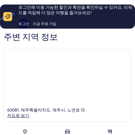
이
요,
용
로그인해 이용 가능한 할인과 특전을 확인하실 수 있어요. 리워
이
후
드를 적립해 더 많은 여행을 즐겨보세요!
용
기
후
530
로그인
지금 무료 가입
기
개
518
주변 지역 정보
개
63081, 제주특별자치도, 제주시, 노연로 13
지도로 보기
지도