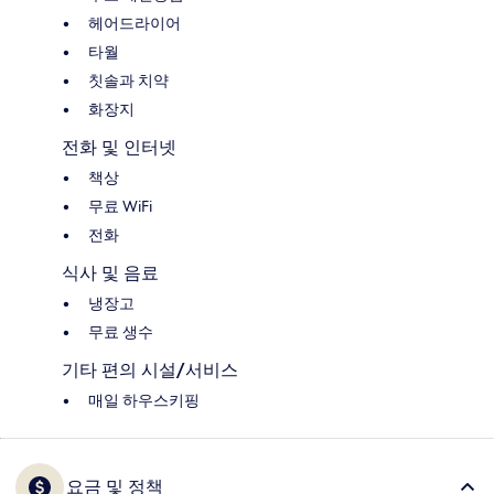
헤어드라이어
타월
칫솔과 치약
화장지
전화 및 인터넷
책상
무료 WiFi
전화
식사 및 음료
냉장고
무료 생수
기타 편의 시설/서비스
매일 하우스키핑
요금 및 정책