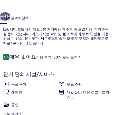
사
이전
다음
진
43+
소개
객실
위치
정책
갤
L&L 시티 호텔에서 차로 5분 거리에는 제주 민속 오일시장, 한라수목
러
원 등이 있습니다. 이곳에서는 WiFi 및 셀프 주차의 무료 특전을 이용
리
하실 수 있습니다. 또한, 제주도립미술관 및 도두 무지개 해안도로도
차로 5분 거리에 있습니다.
이
매우 좋아요
8.4
이용 후기 130개 모두 보기
10점 만점 중 8.4점.
용
후
기
로비
인기 편의 시설/서비스
무료 주차
무료 WiFi
에어컨
매일 24시간 운영 프런트 데
스크
금연
모두 보기