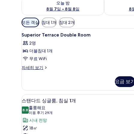
오늘 밤
8월 7일 ~ 8월 8일
8월
객
모든 객실
침대 1개
침대 2개
실
Superior
고급 침구, 오리/거위털 이불, 
에
1
Superior Terrace Double Room
Terrace
사
2명
Double
용
더블침대 1개
Room
가
사
무료 WiFi
능
한
진
Superior
자세히 보기
필
Terrace
모
Double
터
요금 보
두
Room
자
보
세
스탠다드 싱글룸, 침실 1개 | 고
스
기
12
히
스탠다드 싱글룸, 침실 1개
탠
보
훌륭해요
기
8.8
8.8점 만점 중 10점
다
(이
이용 후기 29개
용
드
시내 전망
후
싱
18㎡
기