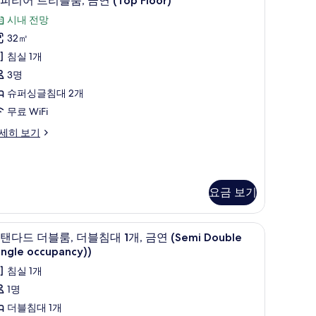
피리어 트리플룸, 금연 (Top Floor)
진
피
시내 전망
모
리
op
32㎡
두
어
oor,
침실 1개
보
ounge
트
cess)
3명
기
리
슈퍼싱글침대 2개
플
무료 WiFi
,
세히 보기
금
연
Top
loor)
요금 보기
사
진
트북 작업 공간
고급 침구, 오리/거위털 이불, 책상, 노트북 작업
스
11
탠다드 더블룸, 더블침대 1개, 금연 (Semi Double
모
탠
ingle occupancy))
op
두
다
침실 1개
oor)
보
드
1명
기
더
더블침대 1개