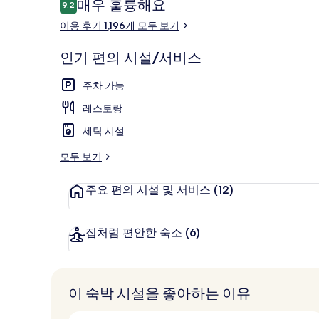
이
매우 훌륭해요
9.2
10점 만점 중 9.2점.
용
이용 후기 1,196개 모두 보기
후
기
외관
인기 편의 시설/서비스
주차 가능
레스토랑
세탁 시설
모두 보기
주요 편의 시설 및 서비스
(12)
집처럼 편안한 숙소
(6)
이 숙박 시설을 좋아하는 이유