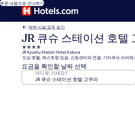
본문 내용으로 건너뛰기
숙박 시설 모두 보기
JR 큐슈 스테이션 호텔
4.0
JR Kyushu Station Hotel Kokura
성
도심 호텔, 레스토랑 있음, 쇼핑센터와 연결, 기타큐슈 리버워
급
요금을 확인할 날짜 선택
숙
어디로 가세요?
박
시
설
JR
큐
슈
스
테