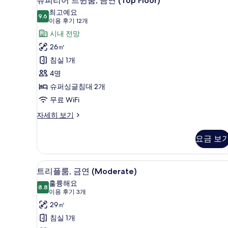
슈피리어 트윈룸, 금연 (Top Floor)
피
금
기
최고예요
연
9.6
9.6점 만점 중 10점
리
(이
이용 후기 12개
자
용
어
시내 전망
세
후
히
트
26㎡
보
기
윈
침실 1개
기
12
룸,
4명
개)
금
슈퍼싱글침대 2개
연
무료 WiFi
(Top
슈
자세히 보기
피
Floor)
리
사
요금 보
어
진
트
윈
모
고급 침구, 오리/거위털 이불, 
트
12
룸,
트리플룸, 금연 (Moderate)
두
리
금
훌륭해요
연
8.8
보
8.8점 만점 중 10점
플
(이
이용 후기 3개
(Top
기
용
룸,
29㎡
Floor)
후
자
금
침실 1개
세
기