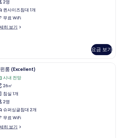
,
2명
5
금
퀸사이즈침대 1개
개)
연
무료 WiFi
No
세히 보기
iew)
사
진
요금 보기
모
두
거위털 이불, 책상, 노트북 작업 공간
트윈룸 (Excellent) | 고급 침구, 오리/거위털 
트
12
윈룸 (Excellent)
o
보
윈
ew)
시내 전망
기
룸
26㎡
xcellent)
침실 1개
사
2명
진
슈퍼싱글침대 2개
모
무료 WiFi
두
세히 보기
보
기