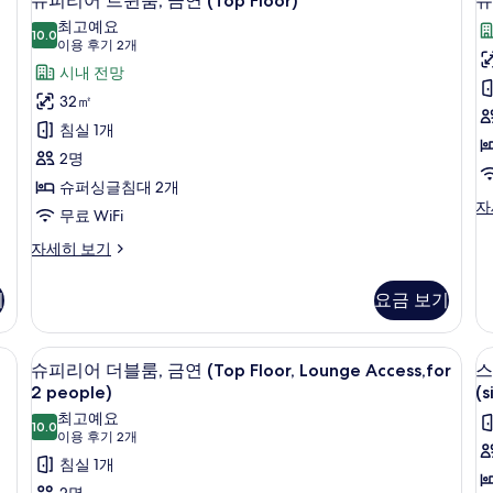
슈피리어 트윈룸, 금연 (Top Floor)
슈
피
연
금
최고예요
자
10.0
연
10.0점 만점 중 10점
리
(이
이용 후기 2개
세
(T
용
어
시내 전망
히
Fl
후
보
L
트
32㎡
기
Ac
기
윈
침실 1개
자
2
세
룸,
2명
개)
히
금
슈퍼싱글침대 2개
룸
보
슈
자
기
연
무료 WiFi
피
(Top
리
슈
자세히 보기
어
피
Floor)
(
트
리
사
F
기
요금 보기
리
어
진
플
트
룸,
윈
모
책상, 노트북 작업 공간
고급 침구, 오리/거위털 이불, 책상, 노
슈
금
11
룸,
슈피리어 더블룸, 금연 (Top Floor, Lounge Access,for
스
두
연
피
금
2 people)
(s
(T
연
보
리
최고예요
Fl
(Top
10.0
10.0점 만점 중 10점
(이
기
이용 후기 2개
어
자
Floor)
용
세
침실 1개
자
더
히
세
후
2명