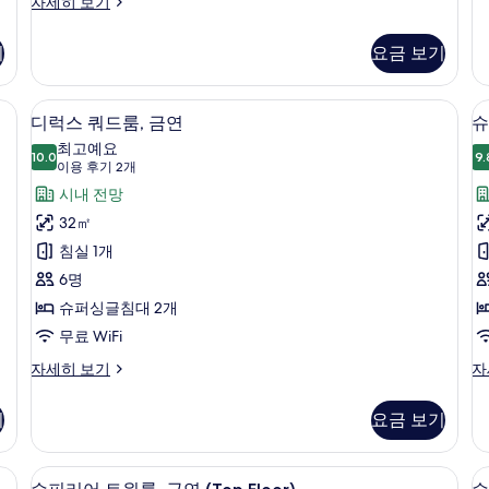
진
디
자세히 보기
자
보
(E
럭
모
세
자
기
스
히
기
요금 보기
두
세
트
보
히
윈
보
기
보
룸,
구, 오리/거위털 이불, 책상, 노트북 작업 공간
디럭스 쿼드룸, 금연 | 고급 침구, 오리/
디
기
기
10
금
디럭스 쿼드룸, 금연
슈
럭
연
최고예요
자
10.0
9.
10.0점 만점 중 10점
스
(이
이용 후기 2개
세
용
쿼
시내 전망
히
후
보
드
32㎡
기
기
룸,
침실 1개
2
금
6명
룸
개)
연
슈퍼싱글침대 2개
사
무료 WiFi
(
진
디
슈
자세히 보기
자
럭
피
Fl
모
스
리
L
기
요금 보기
두
쿼
어
A
드
더
보
룸,
블
or) | 고급 침구, 오리/거위털 이불, 책상, 노트북 작업 공간
슈피리어 트윈룸, 금연 (Top Floor) |
슈
기
11
금
룸,