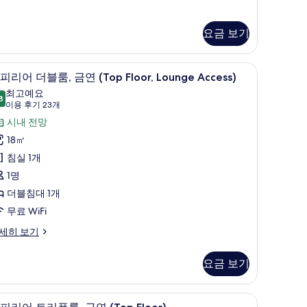
xcellent)
요금 보기
거위털 이불, 책상, 노트북 작업 공간
고급 침구, 오리/거위털 이불, 책상, 노트북 작업
슈
11
피리어 더블룸, 금연 (Top Floor, Lounge Access)
피
최고예요
8
9.8점 만점 중 10점
리
(이
이용 후기 23개
용
어
시내 전망
후
더
18㎡
기
블
침실 1개
23
,
1명
개)
금
더블침대 1개
연
무료 WiFi
Top
세히 보기
oor,
ounge
요금 보기
ccess)
사
 고급 침구, 오리/거위털 이불, 책상, 노트북 작업 공간
슈피리어 트리플룸, 금연 (Top Floor) | 고급
슈
10