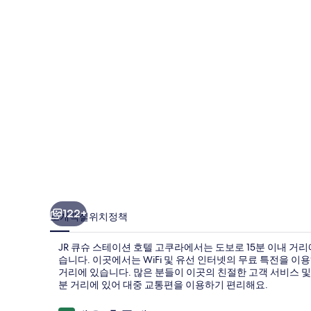
이
션
호
텔
고
쿠
라
의
사
진
122+
소개
객실
위치
정책
갤
JR 큐슈 스테이션 호텔 고쿠라에서는 도보로 15분 이내 거
러
습니다. 이곳에서는 WiFi 및 유선 인터넷의 무료 특전을 이
리
거리에 있습니다. 많은 분들이 이곳의 친절한 고객 서비스 및 
분 거리에 있어 대중 교통편을 이용하기 편리해요.