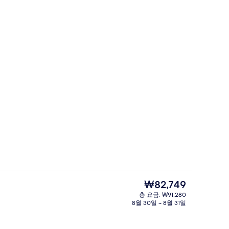
관광명소
현
₩82,749
재
총 요금: ₩91,280
가
8월 30일 ~ 8월 31일
로비 좌석 공간
격
은
₩82,749