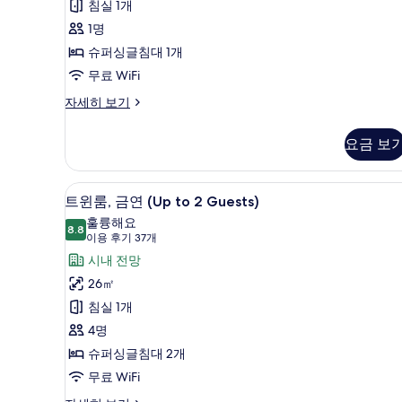
글
침실 1개
29
룸,
1명
개)
침
슈퍼싱글침대 1개
실
무료 WiFi
1
스
자세히 보기
탠
개
다
사
요금 보
드
진
싱
글
모
고급 침구, 오리/거위털 이불, 
트
12
룸,
트윈룸, 금연 (Up to 2 Guests)
두
윈
침
훌륭해요
실
8.8
보
8.8점 만점 중 10점
룸,
(이
이용 후기 37개
1
용
기
금
시내 전망
개
후
자
연
26㎡
세
기
(Up
침실 1개
히
37
to
보
4명
개)
기
2
슈퍼싱글침대 2개
Guests)
무료 WiFi
사