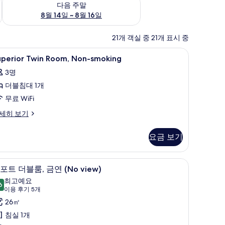
다음 주말
8월 14일 ~ 8월 16일
21개 객실 중 21개 표시 중
트북 작업 공간
uperior
고급 침구, 오리/거위털 이불, 책상, 노트북 작업
1
uperior Twin Room, Non-smoking
win
3명
oom,
더블침대 1개
on-
moking
무료 WiFi
사
perior
세히 보기
in
진
om,
모
요금 보기
on-
두
oking
트북 작업 공간
보
컴포트 더블룸, 금연 (No view) | 고급 침구,
컴
13
포트 더블룸, 금연 (No view)
기
포
최고예요
6
9.6점 만점 중 10점
트
(이
이용 후기 5개
용
더
26㎡
후
블
침실 1개
기