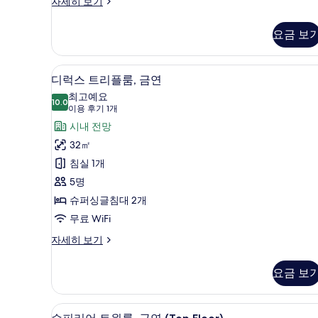
트
자세히 보기
진
윈
룸,
모
요금 보
금
두
연
보
(Up
디럭스 트리플룸, 금연 | 고급 침
디
10
to
디럭스 트리플룸, 금연
기
럭
2
최고예요
Guests)
10.0
10.0점 만점 중 10점
스
(이
이용 후기 1개
자
용
트
시내 전망
세
후
히
리
32㎡
보
기
플
침실 1개
기
1
룸,
5명
개)
금
슈퍼싱글침대 2개
연
무료 WiFi
사
디
자세히 보기
럭
진
스
요금 보
모
트
리
두
플
슈피리어 트윈룸, 금연 (Top Flo
슈
보
11
룸,