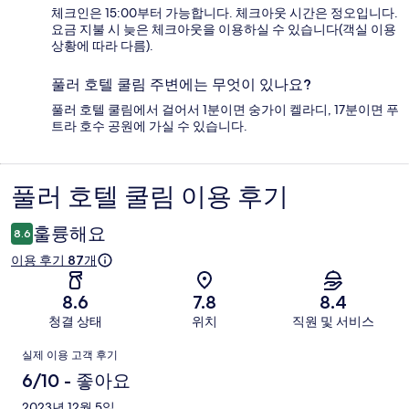
체크인은 15:00부터 가능합니다. 체크아웃 시간은 정오입니다.
요금 지불 시 늦은 체크아웃을 이용하실 수 있습니다(객실 이용
상황에 따라 다름).
풀러 호텔 쿨림 주변에는 무엇이 있나요?
풀러 호텔 쿨림에서 걸어서 1분이면 숭가이 켈라디, 17분이면 푸
트라 호수 공원에 가실 수 있습니다.
풀러 호텔 쿨림 이용 후기
이
용
훌륭해요
8.6
후
이용 후기 87개
기
8.6
7.8
8.4
청결 상태
위치
직원 및 서비스
이
실제 이용 고객 후기
용
6/10 - 좋아요
후
2023년 12월 5일