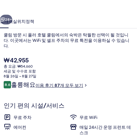
의
이전
다음
사
28+
소개
객실
위치
정책
진
쿨림 방문 시 풀러 호텔 쿨림에서의 숙박은 탁월한 선택이 될 것입니
갤
다. 이곳에서는 WiFi 및 셀프 주차의 무료 특전을 이용하실 수 있습니
다.
러
리
현
₩42,955
재
총 요금: ₩54,660
가
세금 및 수수료 포함
격
8월 26일 ~ 8월 27일
은
이
훌륭해요
8.6
이용 후기 87개 모두 보기
내부
₩42,955
10점 만점 중 8.6점.
용
후
기
인기 편의 시설/서비스
무료 주차
무료 WiFi
에어컨
매일 24시간 운영 프런트 데
스크