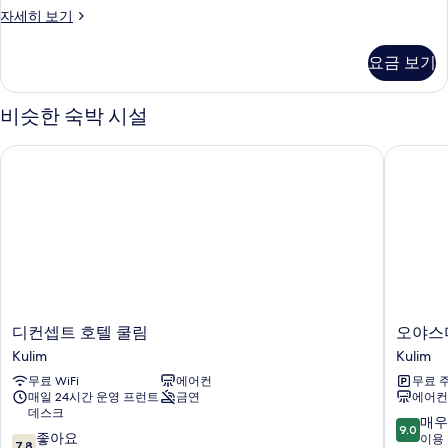
모
Superior
자세히 보기
King
두
Room
요금 보기
보
자
세
기
히
비슷한 숙박 시설
보
기
디컨셉트 호텔 쿨림
오야스미
디
오
디컨셉트 호텔 쿨림
오야스
컨
야
Kulim
Kulim
셉
스
무료 WiFi
에어컨
무료 
트
미
매일 24시간 운영 프런트
금연
에어컨
호
호
데스크
텔
텔
10
매우
9.0
10
쿨
좋아요
Kulim
점
이용 
7.8