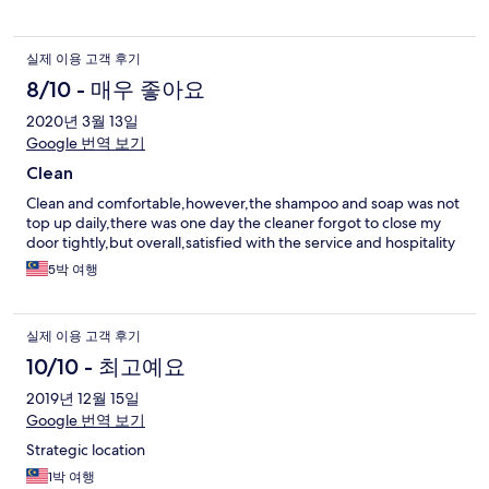
실제 이용 고객 후기
8/10 - 매우 좋아요
2020년 3월 13일
Google 번역 보기
Clean
Clean and comfortable,however,the shampoo and soap was not
top up daily,there was one day the cleaner forgot to close my
door tightly,but overall,satisfied with the service and hospitality
5박 여행
실제 이용 고객 후기
10/10 - 최고예요
2019년 12월 15일
Google 번역 보기
Strategic location
1박 여행