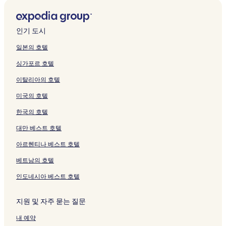
를
d
여
는
m
u
r
l
a
8
1
S
i
n
a
여
g
는
링
e
l
m
u
i
0
9
h
M
K
k
는
e
링
크
페
i
o
x
W
M
1
a
a
u
u
링
페
크
이
m
n
e
a
e
C
r
l
l
H
인기 도시
크
이
지
페
y
R
n
n
h
e
a
i
o
지
를
이
S
o
g
t
a
d
y
m
m
일본의 호텔
를
여
지
i
o
i
a
l
C
s
페
e
싱가포르 호텔
여
는
를
l
m
페
r
e
o
i
이
s
는
링
여
k
s
이
i
t
m
a
지
t
이탈리아의 호텔
링
크
는
페
t
지
S
C
m
K
를
a
크
링
이
a
를
e
d
o
u
여
y
미국의 호텔
크
지
y
여
n
I
n
l
는
페
를
페
는
j
m
A
i
링
이
한국의 호텔
여
이
링
a
p
r
m
크
지
는
지
크
H
i
e
페
를
대만 베스트 호텔
링
를
o
a
a
이
여
아르헨티나 베스트 호텔
크
여
m
n
)
지
는
는
e
a
페
를
링
베트남의 호텔
링
s
페
이
여
크
크
t
이
지
는
인도네시아 베스트 호텔
a
지
를
링
y
를
여
크
페
여
는
지원 및 자주 묻는 질문
이
는
링
내 예약
지
링
크