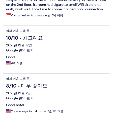
swaped 3 rooms on the 1st floor before settling on the 4th room
on the 2nd floor. 1st room had cigarette smell Wifi also didn't
really work well. Took time to connect or had blind connection
spots 2nd room had store room smell 3rd room had damp cloth
Gar Lun micro Automation 님, 1박 여행
smellnkroom
실제 이용 고객 후기
10/10 - 최고예요
2021년 12월 12일
Google 번역 보기
Good
4박 여행
실제 이용 고객 후기
8/10 - 매우 좋아요
2021년 12월 7일
Google 번역 보기
Good hotel
Yogalavanya Ramakrishnan 님, 1박 여행