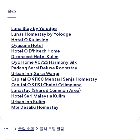
숙소
L
Luna Stay by Yolodge
u
L
Lunas Homestay by Yolodge
n
u
H
Hotel O Kulim Inn
a
n
o
O
Oyasumi Hotel
S
a
t
y
H
Hotel O D'hitech Home
t
s
e
a
o
D
D'concept Hotel Kulim
a
H
l
s
t
'
O
Oyo Home 90725 Harmony Silk
y
o
O
u
e
c
y
P
Padang Serai Deluxe Roomstay
b
m
K
m
l
o
o
a
U
Urban Inn, Serai Wangi
y
e
u
i
O
n
H
d
r
C
Capital O 91180 Mentari Senja Homestay
Y
s
l
H
D
c
o
a
b
a
C
Capital O 91191 Chalet Cd Impiana
o
t
i
o
'
e
m
n
a
p
a
L
Lunastay (Shared Common Area)
l
a
m
t
h
p
e
g
n
i
p
u
H
Hotel Seri Malaysia Kulim
o
y
I
e
i
t
9
S
I
t
i
n
o
U
Urban Inn Kulim
d
b
n
l
t
H
0
e
n
a
t
a
t
r
M
Mbi Desaku Homestay
g
y
n
페
e
o
7
r
n
l
a
s
e
b
b
e
Y
페
이
c
t
2
a
,
O
l
t
l
a
i
페
o
이
지
h
e
5
i
S
9
O
a
S
n
D
쿨림 호텔
풀러 호텔 쿨림
이
l
지
를
H
l
H
D
e
1
9
y
e
I
e
지
o
를
여
o
K
a
e
r
1
1
(
r
n
s