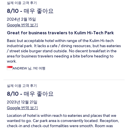
실제 이용 고객 후기
8/10 - 매우 좋아요
2024년 2월 15일
Google 번역 보기
Great for business travelers to Kulim Hi-Tech Park
Basic but acceptable hotel within range of the Kulim Hi-tech
industrial park. It lacks a cafe / dining resources, but has eateries
/ street side burger stand outside. No decent breakfast in the
area for business travelers needing a bite before heading to
work.
ANDREW 님, 1박 여행
실제 이용 고객 후기
8/10 - 매우 좋아요
2023년 12월 21일
Google 번역 보기
Location of hotel is within reach to eateries and places that we
wanted to go. Car park area is conveniently located. Reception,
check-in and check-out formalities were smooth. Room was