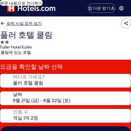
본문 내용으로 건너뛰기
앱 다운 받기
숙박 시설 모두 보기
풀러 호텔 쿨림
2.0
Fuller Hotel Kulim
성
쿨림에 있는 호텔
급
숙
요금을 확인할 날짜 선택
박
시
어디로 가세요?
설
날짜
인원 수