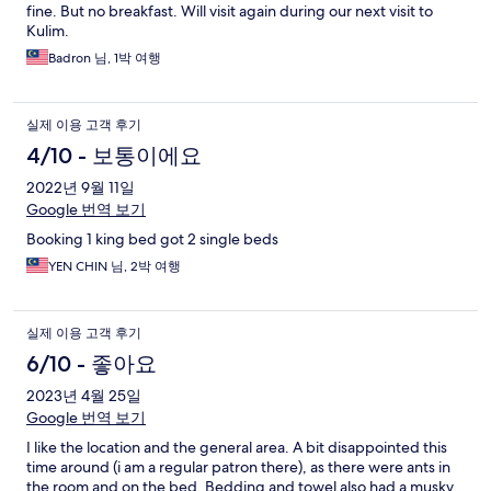
fine. But no breakfast. Will visit again during our next visit to
Kulim.
Badron 님, 1박 여행
실제 이용 고객 후기
4/10 - 보통이에요
2022년 9월 11일
Google 번역 보기
Booking 1 king bed got 2 single beds
YEN CHIN 님, 2박 여행
실제 이용 고객 후기
6/10 - 좋아요
2023년 4월 25일
Google 번역 보기
I like the location and the general area. A bit disappointed this
time around (i am a regular patron there), as there were ants in
the room and on the bed. Bedding and towel also had a musky