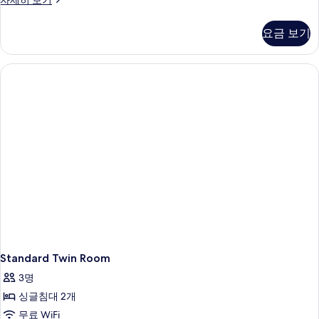
자세히 보기
킹
탠
사
다
요금 보기
드
이
룸,
즈
킹
사
침
이
대
즈
침
1
대
개,
1
창
개,
창
문
문
없
없
음
음
자
사
세
히
진
보
Standard Twin Room
모
기
3명
두
싱글침대 2개
보
무료 WiFi