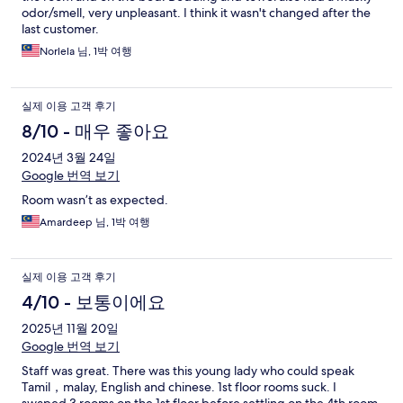
odor/smell, very unpleasant. I think it wasn't changed after the
last customer.
Norlela 님, 1박 여행
실제 이용 고객 후기
8/10 - 매우 좋아요
2024년 3월 24일
Google 번역 보기
Room wasn’t as expected.
Amardeep 님, 1박 여행
실제 이용 고객 후기
4/10 - 보통이에요
2025년 11월 20일
Google 번역 보기
Staff was great. There was this young lady who could speak
Tamil，malay, English and chinese. 1st floor rooms suck. I