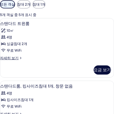
객
모든 객실
침대 2개
침대 1개
실
에
5개 객실 중 5개 표시 중
사
스탠다드 트윈룸 | 객실 내 금고, 책상, 
스
4
스탠다드 트윈룸
용
탠
가
10㎡
다
능
4명
드
한
싱글침대 2개
트
필
무료 WiFi
터
윈
스
자세히 보기
룸
탠
사
다
요금 보기
드
진
트
모
윈
스탠다드룸, 킹사이즈침대 1개, 창문 없음 
스
4
룸
스탠다드룸, 킹사이즈침대 1개, 창문 없음
두
탠
자
보
4명
세
다
히
기
킹사이즈침대 1개
드
보
무료 WiFi
기
룸,
스