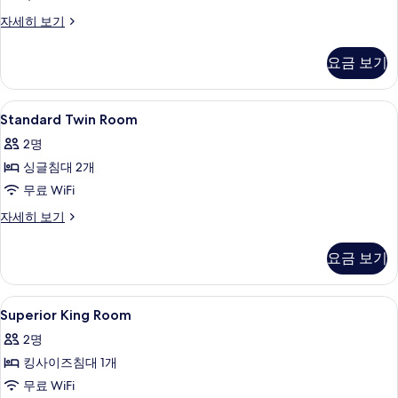
기
Standard
자세히 보기
Twin
Room
요금 보기
자
세
히
Standard
객실 내 금고, 책상, 다리미/다리미판, 무료
4
보
Standard Twin Room
Twin
기
2명
Room
싱글침대 2개
사
무료 WiFi
진
모
Standard
자세히 보기
Twin
두
Room
요금 보기
보
자
세
기
히
Superior
객실 내 금고, 책상, 다리미/다리미판, 무료
3
보
Superior King Room
King
기
2명
Room
킹사이즈침대 1개
사
무료 WiFi
진