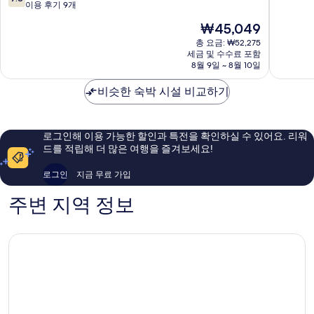
점
림
이용 후기 9개
만
만
Kulim
점
현
₩45,049
점
중
재
중
총 요금: ₩52,275
9.0
요
세금 및 수수료 포함
7.8
점,
금
8월 9일 ~ 8월 10일
점,
매
₩45,049
좋
우
비슷한 숙박 시설 비교하기
아
훌
요,
륭
이
해
용
요,
로그인해 이용 가능한 할인과 특전을 확인하실 수 있어요. 리워
후
이
드를 적립해 더 많은 여행을 즐겨보세요!
기
용
9
후
로그인
지금 무료 가입
개
기
2
주변 지역 정보
개