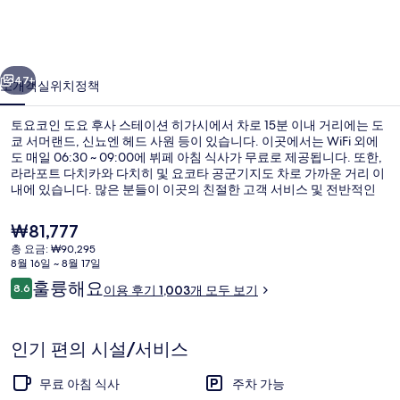
요
후
이전
다음
사
47+
소개
객실
위치
정책
스
토요코인 도요 후사 스테이션 히가시에서 차로 15분 이내 거리에는 도
테
쿄 서머랜드, 신뇨엔 헤드 사원 등이 있습니다. 이곳에서는 WiFi 외에
도 매일 06:30 ~ 09:00에 뷔페 아침 식사가 무료로 제공됩니다. 또한,
이
라라포트 다치카와 다치히 및 요코타 공군기지도 차로 가까운 거리 이
션
내에 있습니다. 많은 분들이 이곳의 친절한 고객 서비스 및 전반적인
숙박 시설 상태에 굉장히 만족했습니다.
히
현
₩81,777
재
가
총 요금: ₩90,295
가
8월 16일 ~ 8월 17일
디럭스 트윈룸, 금연 | 무료 WiFi
시
격
이
훌륭해요
8.6
이용 후기 1,003개 모두 보기
은
10점 만점 중 8.6점.
의
용
₩81,777
후
사
기
인기 편의 시설/서비스
진
무료 아침 식사
주차 가능
갤