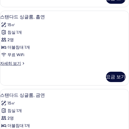
드
사
트
진
윈
무료 WiFi
스
15
룸,
스탠다드 싱글룸, 흡연
모
탠
금
두
15㎡
연
다
자
보
침실 1개
드
세
기
2명
히
싱
보
더블침대 1개
글
기
무료 WiFi
룸,
스
자세히 보기
흡
탠
연
다
요금 보기
드
사
싱
진
글
무료 WiFi
스
15
룸,
스탠다드 싱글룸, 금연
모
탠
흡
두
15㎡
연
다
자
보
침실 1개
드
세
기
2명
히
싱
보
더블침대 1개