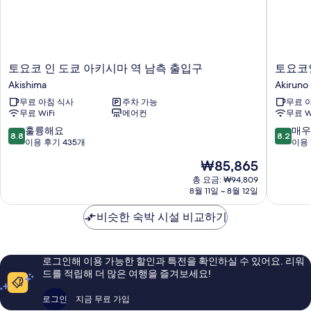
토
토
토요코 인 도쿄 아키시마 역 남측 출입구
토요코
요
요
Akishima
Akiruno
코
코
무료 아침 식사
주차 가능
무료 
인
인
무료 WiFi
에어컨
무료 W
도
도
쿄
쿄
10
10
훌륭해요
매우
8.8
8.2
아
아
점
점
이용 후기 435개
이용 
키
키
만
만
현
₩85,865
시
가
점
점
재
마
와
중
중
총 요금: ₩94,809
요
역
8월 11일 ~ 8월 12일
스
8.8
8.2
금
남
테
점,
점,
₩85,865
측
비슷한 숙박 시설 비교하기
이
훌
매
출
션
륭
우
입
기
해
좋
구
타
요,
아
로그인해 이용 가능한 할인과 특전을 확인하실 수 있어요. 리워
Akishima
Akiruno
이
요,
드를 적립해 더 많은 여행을 즐겨보세요!
용
이
후
용
로그인
지금 무료 가입
기
후