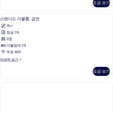
연
요금 보기
미
사
더
진
블
무료 WiFi
스
15
룸,
스탠다드 더블룸, 금연
모
탠
금
두
15㎡
연
다
자
보
침실 1개
드
세
기
3명
히
더
보
더블침대 1개
블
기
무료 WiFi
룸,
스
자세히 보기
금
탠
연
다
요금 보기
드
사
더
진
블
룸,
모
금
두
연
자
보
세
기
히