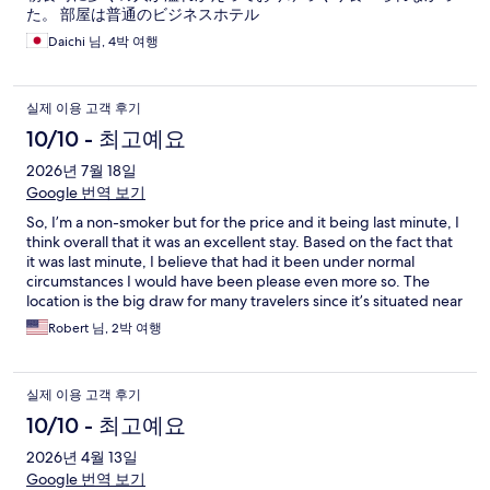
た。 部屋は普通のビジネスホテル
Daichi 님, 4박 여행
실제 이용 고객 후기
10/10 - 최고예요
2026년 7월 18일
Google 번역 보기
So, I’m a non-smoker but for the price and it being last minute, I
think overall that it was an excellent stay. Based on the fact that
it was last minute, I believe that had it been under normal
circumstances I would have been please even more so. The
location is the big draw for many travelers since it’s situated near
the train station and shopping areas.
Robert 님, 2박 여행
실제 이용 고객 후기
10/10 - 최고예요
2026년 4월 13일
Google 번역 보기