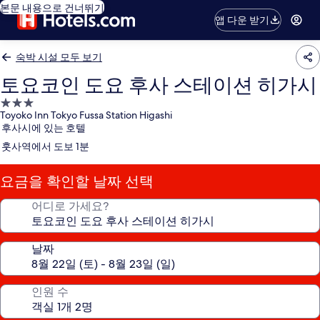
본문 내용으로 건너뛰기
앱 다운 받기
숙박 시설 모두 보기
토요코인 도요 후사 스테이션 히가시
3.0
Toyoko Inn Tokyo Fussa Station Higashi
성
후사시에 있는 호텔
급
훗사역에서 도보 1분
숙
박
요금을 확인할 날짜 선택
시
설
어디로 가세요?
날짜
인원 수