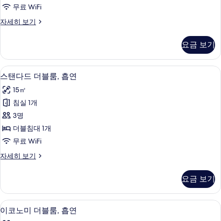
글
기
무료 WiFi
룸,
스
자세히 보기
금
탠
연
다
요금 보기
드
사
싱
진
글
무료 WiFi
스
15
룸,
스탠다드 더블룸, 흡연
모
탠
금
두
15㎡
연
다
자
보
침실 1개
드
세
기
3명
히
더
보
더블침대 1개
블
기
무료 WiFi
룸,
스
자세히 보기
흡
탠
연
다
요금 보기
드
사
더
진
블
무료 WiFi
이
15
룸,
이코노미 더블룸, 흡연
모
코
흡