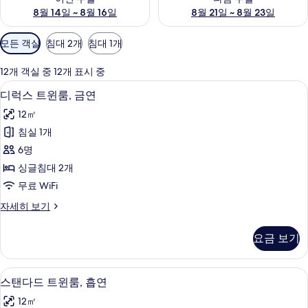
8월 14일 ~ 8월 16일
8월 21일 ~ 8월 23일
객
모든 객실
침대 2개
침대 1개
실
에
12개 객실 중 12개 표시 중
사
디럭스 트윈룸, 금연 | 무료 WiFi
디
15
디럭스 트윈룸, 금연
용
럭
가
12㎡
스
능
침실 1개
트
한
6명
윈
필
싱글침대 2개
터
룸,
무료 WiFi
금
디
자세히 보기
연
럭
사
스
요금 보기
트
진
윈
모
룸,
무료 WiFi
스
15
금
스탠다드 트윈룸, 흡연
두
탠
연
보
12㎡
자