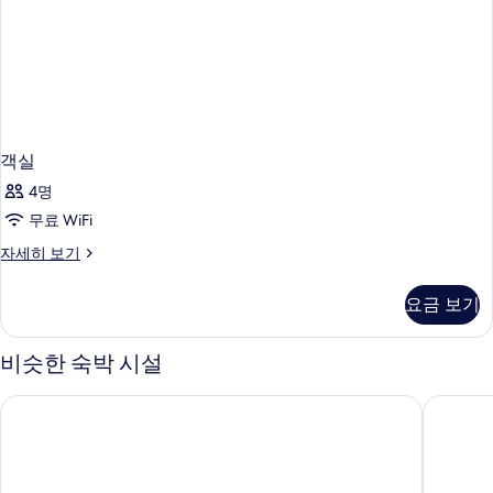
객실
4명
무료 WiFi
객
자세히 보기
실
자
요금 보기
세
히
보
비슷한 숙박 시설
기
토요코 인 도쿄 아키시마 역 남측 출입구
토요코인