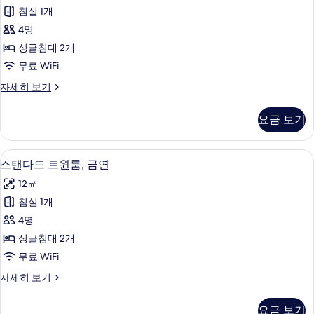
다
세
기
침실 1개
드
히
4명
보
트
기
싱글침대 2개
윈
무료 WiFi
룸,
스
자세히 보기
흡
탠
연
다
요금 보기
드
사
트
진
윈
무료 WiFi
스
15
룸,
스탠다드 트윈룸, 금연
모
탠
흡
두
12㎡
연
다
자
보
침실 1개
드
세
기
4명
히
트
보
싱글침대 2개
윈
기
무료 WiFi
룸,
스
자세히 보기
금
탠
연
다
요금 보기