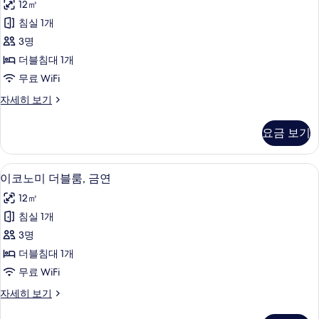
두
12㎡
연
노
자
보
침실 1개
미
세
기
3명
히
더
보
더블침대 1개
블
기
무료 WiFi
룸,
이
자세히 보기
흡
코
연
노
요금 보기
미
사
더
진
블
무료 WiFi
이
15
룸,
이코노미 더블룸, 금연
모
코
흡
두
12㎡
연
노
자
보
침실 1개
미
세
기
3명
히
더
보
더블침대 1개
블
기
무료 WiFi
룸,
이
자세히 보기
금
코
노