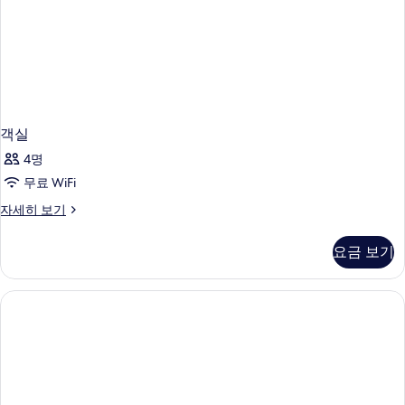
객실
4명
무료 WiFi
객
자세히 보기
실
자
요금 보기
세
히
보
기