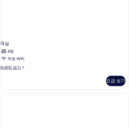
보
기
객실
4명
무료 WiFi
객
자세히 보기
실
자
요금 보기
세
히
보
기