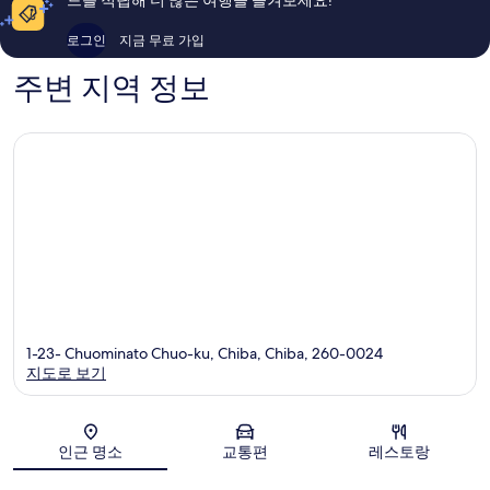
후
용
기
후
로그인
지금 무료 가입
543
기
개
502
주변 지역 정보
개
1-23- Chuominato Chuo-ku, Chiba, Chiba, 260-0024
지도로 보기
지도
인근 명소
교통편
레스토랑