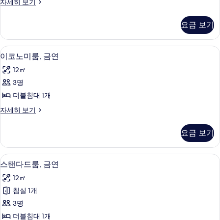
이
자세히 보기
흡
코
연
노
요금 보기
미
사
룸,
진
흡
책상, 암막 커튼, 침대 시트
이
14
연
이코노미룸, 금연
모
코
자
두
12㎡
세
노
히
보
3명
미
보
기
더블침대 1개
기
룸,
이
자세히 보기
금
코
연
노
요금 보기
미
사
룸,
진
금
책상, 암막 커튼, 침대 시트
스
14
연
스탠다드룸, 금연
모
탠
자
두
12㎡
세
다
히
보
침실 1개
드
보
기
3명
기
룸,
더블침대 1개