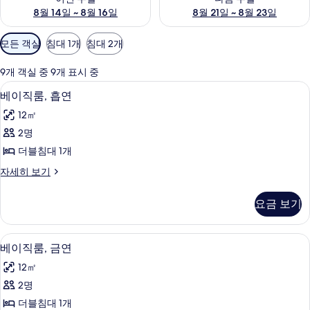
8월 14일 ~ 8월 16일
8월 21일 ~ 8월 23일
객
모든 객실
침대 1개
침대 2개
실
에
9개 객실 중 9개 표시 중
사
책상, 암막 커튼, 침대 시트
베
14
베이직룸, 흡연
용
이
가
12㎡
직
능
2명
룸,
한
더블침대 1개
흡
필
베
자세히 보기
터
연
이
사
직
요금 보기
룸,
진
흡
모
연
책상, 암막 커튼, 침대 시트
베
14
자
베이직룸, 금연
두
이
세
보
12㎡
히
직
보
기
2명
룸,
기
더블침대 1개