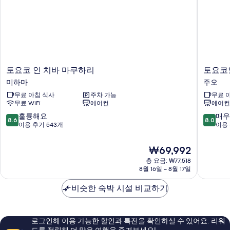
보
히
보
기
기
토
토
토요코 인 치바 마쿠하리
토요코
요
요
미하마
주오
코
코
무료 아침 식사
주차 가능
무료 
인
인
무료 WiFi
에어컨
에어컨
치
치
바
바
10
10
훌륭해요
매우
8.6
8.0
마
에
점
점
이용 후기 543개
이용 
쿠
키
만
만
하
마
점
점
현
₩69,992
리
에
중
중
재
미
총 요금: ₩77,518
주
8.6
8.0
요
8월 16일 ~ 8월 17일
하
오
점,
점,
금
마
훌
매
₩69,992
비슷한 숙박 시설 비교하기
륭
우
해
좋
요,
아
이
요,
로그인해 이용 가능한 할인과 특전을 확인하실 수 있어요. 리워
용
이
드를 적립해 더 많은 여행을 즐겨보세요!