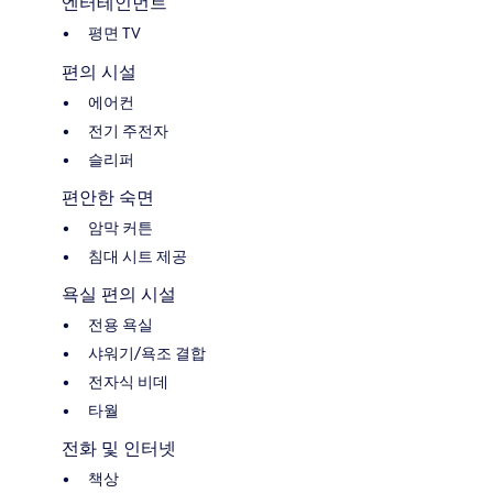
엔터테인먼트
평면 TV
편의 시설
에어컨
전기 주전자
슬리퍼
편안한 숙면
암막 커튼
침대 시트 제공
욕실 편의 시설
전용 욕실
샤워기/욕조 결합
전자식 비데
타월
전화 및 인터넷
책상