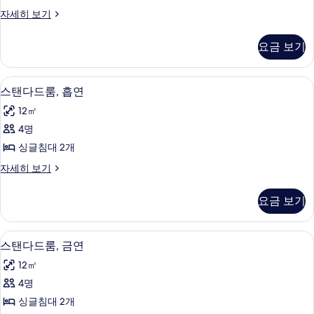
금
베
자세히 보기
연
이
사
직
요금 보기
룸,
진
금
모
연
책상, 암막 커튼, 침대 시트
스
12
자
스탠다드룸, 흡연
두
탠
세
보
12㎡
히
다
보
기
4명
드
기
싱글침대 2개
룸,
스
자세히 보기
흡
탠
연
다
요금 보기
드
사
룸,
진
흡
책상, 암막 커튼, 침대 시트
스
12
연
스탠다드룸, 금연
모
탠
자
두
12㎡
세
다
히
보
4명
드
보
기
싱글침대 2개
기
룸,