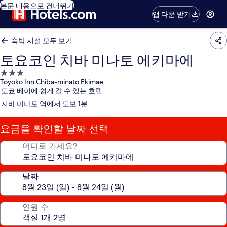
본문 내용으로 건너뛰기
앱 다운 받기
숙박 시설 모두 보기
토요코인 치바 미나토 에키마에
3.0
Toyoko Inn Chiba-minato Ekimae
성
도쿄 베이에 쉽게 갈 수 있는 호텔
급
지바 미나토 역에서 도보 1분
숙
박
요금을 확인할 날짜 선택
시
설
어디로 가세요?
날짜
인원 수