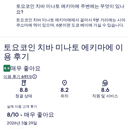
토요코인 치바 미나토 에키마에 주변에는 무엇이 있나
요?
토요코인 치바 미나토 에키마에에서 걸어서 9분 거리에는 시야
쿠쇼마에 역이 있으며, 6분이면 도쿄 베이에 가실 수 있습니다.
토요코인 치바 미나토 에키마에 이
이
용 후기
용
후
매우 좋아요
8.4
기
이용 후기 691개
8.8
8.2
8.6
청결 상태
위치
직원 및 서비스
이
실제 이용 고객 후기
용
8/10 - 매우 좋아요
후
2026년 3월 29일