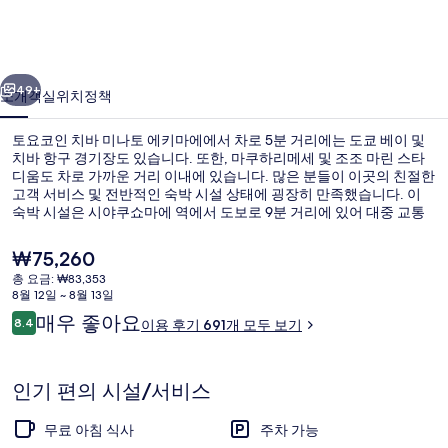
바
미
이전
다음
나
49+
소개
객실
위치
정책
토
토요코인 치바 미나토 에키마에에서 차로 5분 거리에는 도쿄 베이 및
에
치바 항구 경기장도 있습니다. 또한, 마쿠하리메세 및 조조 마린 스타
디움도 차로 가까운 거리 이내에 있습니다. 많은 분들이 이곳의 친절한
키
고객 서비스 및 전반적인 숙박 시설 상태에 굉장히 만족했습니다. 이
마
숙박 시설은 시야쿠쇼마에 역에서 도보로 9분 거리에 있어 대중 교통
편을 이용하기 편리해요.
에
현
₩75,260
재
의
총 요금: ₩83,353
가
8월 12일 ~ 8월 13일
로비
사
격
이
매우 좋아요
8.4
이용 후기 691개 모두 보기
은
10점 만점 중 8.4점.
진
용
₩75,260
후
갤
기
인기 편의 시설/서비스
러
무료 아침 식사
주차 가능
리