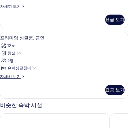
금
스
자세히 보기
연
탠
사
다
요금 보기
드
진
룸,
모
금
책상, 암막 커튼, 침대 시트
프
14
연
프리미엄 싱글룸, 금연
두
리
자
보
12㎡
세
미
히
기
침실 1개
엄
보
2명
기
싱
슈퍼싱글침대 1개
글
프
자세히 보기
룸,
리
금
미
요금 보기
엄
연
싱
사
글
비슷한 숙박 시설
룸,
진
금
토요코 인 치바 마쿠하리
토요코인
모
연
자
두
세