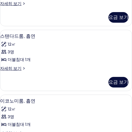
스
자세히 보기
금
탠
연
다
요금 보기
드
사
룸,
진
금
책상, 암막 커튼, 침대 시트
스
14
연
스탠다드룸, 흡연
모
탠
자
두
12㎡
세
다
히
보
3명
드
보
기
더블침대 1개
기
룸,
스
자세히 보기
흡
탠
연
다
요금 보기
드
사
룸,
진
흡
책상, 암막 커튼, 침대 시트
이
14
연
이코노미룸, 흡연
모
코
자
두
12㎡
세
노
히
보
3명
미
보
기
더블침대 1개
기
룸,