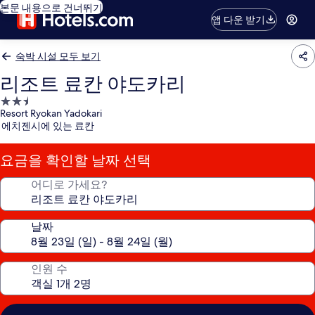
본문 내용으로 건너뛰기
앱 다운 받기
숙박 시설 모두 보기
리조트 료칸 야도카리
2.5
Resort Ryokan Yadokari
성
에치젠시에 있는 료칸
급
숙
요금을 확인할 날짜 선택
박
시
어디로 가세요?
설
날짜
인원 수