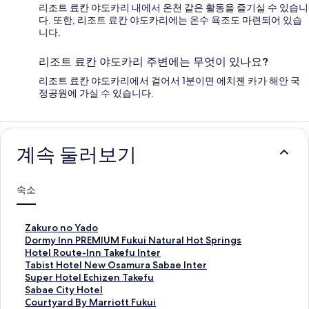
리조트 료칸 야도카리 내에서 온천 같은 활동을 즐기실 수 있습니
다. 또한, 리조트 료칸 야도카리에는 온수 욕조도 마련되어 있습
니다.
리조트 료칸 야도카리 주변에는 무엇이 있나요?
리조트 료칸 야도카리에서 걸어서 1분이면 에치젠 카가 해안 국
정공원에 가실 수 있습니다.
계속 둘러보기
숙소
Z
Zakuro no Yado
a
D
Dormy Inn PREMIUM Fukui Natural Hot Springs
k
o
H
Hotel Route-Inn Takefu Inter
u
r
o
T
Tabist Hotel New Osamura Sabae Inter
r
m
t
a
S
Super Hotel Echizen Takefu
o
y
e
b
u
S
Sabae City Hotel
n
I
l
i
p
a
C
Courtyard By Marriott Fukui