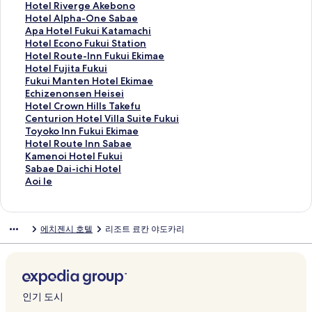
o
n
R
s
e
b
o
H
Hotel Riverge Akebono
Y
n
o
t
r
a
u
o
H
Hotel Alpha-One Sabae
a
P
u
H
H
e
r
t
o
A
Apa Hotel Fukui Katamachi
d
R
t
o
o
C
t
e
t
p
H
Hotel Econo Fukui Station
o
E
e
t
t
i
y
l
e
a
o
H
Hotel Route-Inn Fukui Ekimae
페
M
-
e
e
t
a
R
l
H
t
o
H
Hotel Fujita Fukui
이
I
I
l
l
y
r
i
A
o
e
t
o
F
Fukui Manten Hotel Ekimae
지
U
n
N
E
H
d
v
l
t
l
e
t
u
E
Echizenonsen Heisei
를
M
n
e
c
o
B
e
p
e
E
l
e
k
c
H
Hotel Crown Hills Takefu
여
F
T
w
h
t
y
r
h
l
c
R
l
u
h
o
C
Centurion Hotel Villa Suite Fukui
는
u
a
O
i
e
M
g
a
F
o
o
F
i
i
t
e
T
Toyoko Inn Fukui Ekimae
링
k
k
s
z
l
a
e
-
u
n
u
u
M
z
e
n
o
H
Hotel Route Inn Sabae
크
u
e
a
e
페
r
A
O
k
o
t
j
a
e
l
t
y
o
K
Kamenoi Hotel Fukui
i
f
m
n
이
r
k
n
u
F
e
i
n
n
C
u
o
t
a
S
Sabae Dai-ichi Hotel
N
u
u
T
지
i
e
e
i
u
-
t
t
o
r
r
k
e
m
a
A
Aoi Ie
a
I
r
a
를
o
b
S
K
k
I
a
e
n
o
i
o
l
e
b
o
t
n
a
k
여
t
o
a
a
u
n
F
n
s
w
o
I
R
n
a
i
u
t
S
e
는
t
n
b
t
i
n
u
H
e
n
n
n
o
o
e
I
에치젠시 호텔
리조트 료칸 야도카리
r
e
a
f
링
F
o
a
a
S
F
k
o
n
H
H
n
u
i
D
e
a
r
b
u
크
u
페
e
m
t
u
u
t
H
i
o
F
t
H
a
페
l
페
a
페
k
이
페
a
a
k
i
e
e
l
t
u
e
o
i
이
H
이
e
이
u
지
이
c
t
u
페
l
i
l
e
k
I
t
-
지
o
지
I
지
i
를
지
h
i
i
이
E
s
s
l
u
n
e
i
를
t
를
n
를
페
여
를
i
o
E
지
k
e
T
V
i
n
l
c
여
인기 도시
S
여
t
여
이
는
여
페
n
k
를
i
i
a
i
E
S
F
h
는