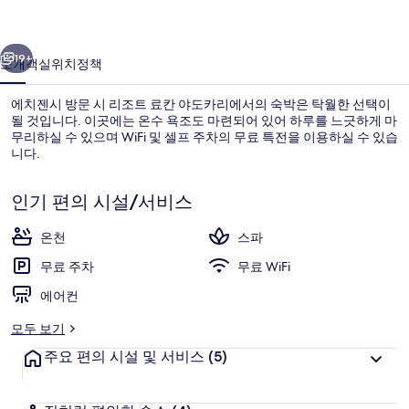
도
이전
다음
카
19+
소개
객실
위치
정책
리
에치젠시 방문 시 리조트 료칸 야도카리에서의 숙박은 탁월한 선택이
의
될 것입니다. 이곳에는 온수 욕조도 마련되어 있어 하루를 느긋하게 마
무리하실 수 있으며 WiFi 및 셀프 주차의 무료 특전을 이용하실 수 있습
사
니다.
진
갤
인기 편의 시설/서비스
러
온천
스파
공중 목욕탕
리
무료 주차
무료 WiFi
에어컨
모두 보기
주요 편의 시설 및 서비스
(5)