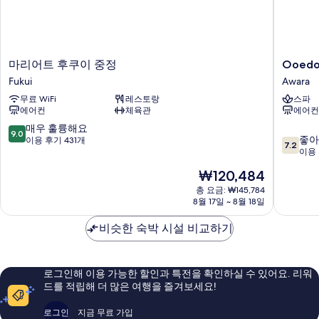
마
Ooedo
마리어트 후쿠이 중정
Ooedo
리
Onsen
Fukui
Awara
어
Monogat
무료 WiFi
레스토랑
스파
트
Awara
에어컨
체육관
에어컨
후
Awara
쿠
10
매우 훌륭해요
9.0
10
이
좋아
점
이용 후기 431개
7.2
점
중
이용 
만
만
정
점
현
₩120,484
점
Fukui
중
재
중
총 요금: ₩145,784
9.0
요
8월 17일 ~ 8월 18일
7.2
점,
금
점,
매
₩120,484
비슷한 숙박 시설 비교하기
좋
우
아
훌
요,
륭
이
해
로그인해 이용 가능한 할인과 특전을 확인하실 수 있어요. 리워
용
요,
드를 적립해 더 많은 여행을 즐겨보세요!
후
이
기
용
로그인
지금 무료 가입
52