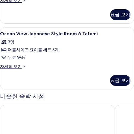
트
자세히 보기
룸,
래
흡
디
요금 보기
셔
연
널
(Japanese
룸,
Ocean
다이닝
1
흡
Style)
Ocean View Japanese Style Room 6 Tatami
View
연
사
3명
(Japanese
Japanese
진
Style)
더블사이즈 요이불 세트 3개
Style
자
모
Room
무료 WiFi
세
두
6
히
Ocean
자세히 보기
보
Tatami
보
View
기
Japanese
사
기
요금 보기
Style
진
Room
6
모
비슷한 숙박 시설
Tatami
두
자
마리어트 후쿠이 중정
Ooedo O
보
세
히
기
보
기