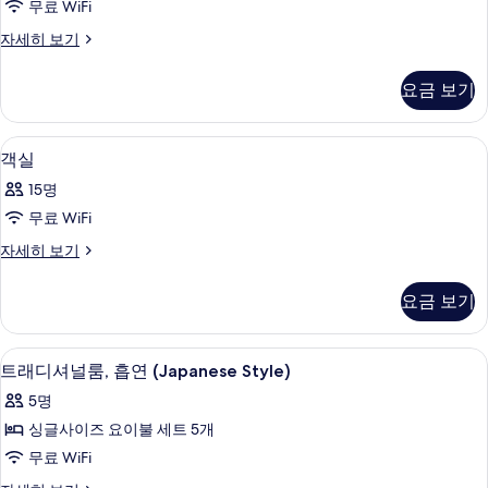
능
무료 WiFi
진
한
객
자세히 보기
모
필
실
터
두
자
요금 보기
세
보
히
기
보
다이닝
객
1
기
객실
실
15명
사
무료 WiFi
진
객
자세히 보기
모
실
두
자
요금 보기
세
보
히
기
보
트래디셔널룸, 흡연 (Japanese Style) 
트
2
기
트래디셔널룸, 흡연 (Japanese Style)
래
5명
디
싱글사이즈 요이불 세트 5개
셔
무료 WiFi
널