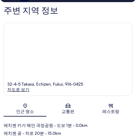
후
개
기
주변 지역 정보
431
개
32-4-5 Takasa, Echizen, Fukui, 916-0425
지도로 보기
지도
인근 명소
교통편
레스토랑
에치젠 카가 해안 국정공원
- 도보 1분
- 0.0km
에치젠 곶
- 차로 20분
- 15.0km