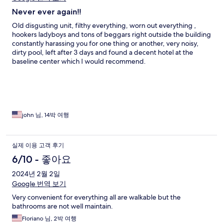
Never ever again!!
Old disgusting unit, filthy everything, worn out everything ,
hookers ladyboys and tons of beggars right outside the building
constantly harassing you for one thing or another, very noisy,
dirty pool, left after 3 days and found a decent hotel at the
baseline center which I would recommend.
john 님, 14박 여행
실제 이용 고객 후기
6/10 - 좋아요
2024년 2월 2일
Google 번역 보기
Very convenient for everything all are walkable but the
bathrooms are not well maintain.
Floriano 님, 2박 여행