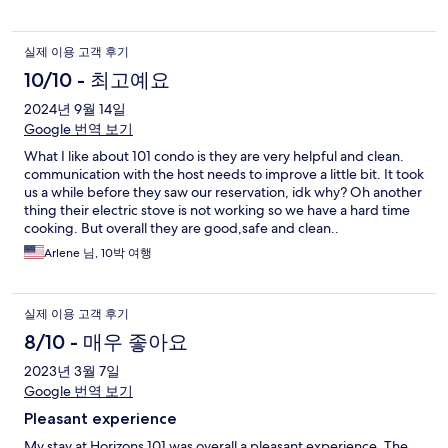
실제 이용 고객 후기
10/10 - 최고예요
2024년 9월 14일
Google 번역 보기
What I like about 101 condo is they are very helpful and clean.
communication with the host needs to improve a little bit. It took
us a while before they saw our reservation, idk why? Oh another
thing their electric stove is not working so we have a hard time
cooking. But overall they are good,safe and clean..
Arlene 님, 10박 여행
실제 이용 고객 후기
8/10 - 매우 좋아요
2023년 3월 7일
Google 번역 보기
Pleasant experience
My stay at Horizons 101 was overall a pleasant experience. The