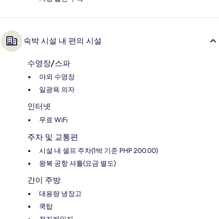
숙박 시설 내 편의 시설
수영장/스파
야외 수영장
일광욕 의자
인터넷
무료 WiFi
주차 및 교통편
시설 내 셀프 주차(1박 기준 PHP 200.00)
왕복 공항 셔틀(요금 별도)
간이 주방
대용량 냉장고
쿡탑