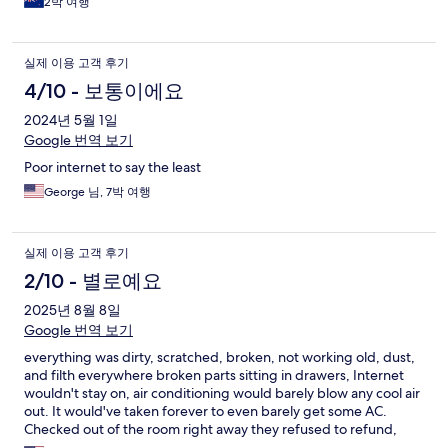
2박 여행
실제 이용 고객 후기
4/10 - 보통이에요
2024년 5월 1일
Google 번역 보기
Poor internet to say the least
George 님, 7박 여행
실제 이용 고객 후기
2/10 - 별로예요
2025년 8월 8일
Google 번역 보기
everything was dirty, scratched, broken, not working old, dust,
and filth everywhere broken parts sitting in drawers, Internet
wouldn't stay on, air conditioning would barely blow any cool air
out. It would've taken forever to even barely get some AC.
Checked out of the room right away they refused to refund,
even though the place is disgusting and a pigsty and unlivable