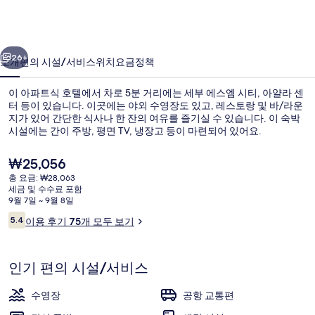
도
앳
이전
다음
호
26+
소개
편의 시설/서비스
위치
요금
정책
라
이 아파트식 호텔에서 차로 5분 거리에는 세부 에스엠 시티, 아얄라 센
이
터 등이 있습니다. 이곳에는 야외 수영장도 있고, 레스토랑 및 바/라운
지가 있어 간단한 식사나 한 잔의 여유를 즐기실 수 있습니다. 이 숙박
즌
시설에는 간이 주방, 평면 TV, 냉장고 등이 마련되어 있어요.
101
현
₩25,056
의
재
총 요금: ₩28,063
사
가
세금 및 수수료 포함
격
9월 7일 ~ 9월 8일
진
카페
은
이
5.4
이용 후기 75개 모두 보기
₩25,056
10점 만점 중 5.4점.
갤
용
후
러
기
인기 편의 시설/서비스
리
수영장
공항 교통편