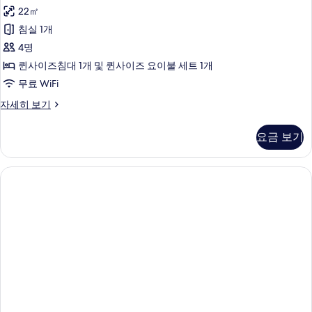
디
22㎡
오
침실 1개
사
4명
진
퀸사이즈침대 1개 및 퀸사이즈 요이불 세트 1개
모
무료 WiFi
두
스
자세히 보기
보
튜
기
디
요금 보기
오
자
세
히
보
기