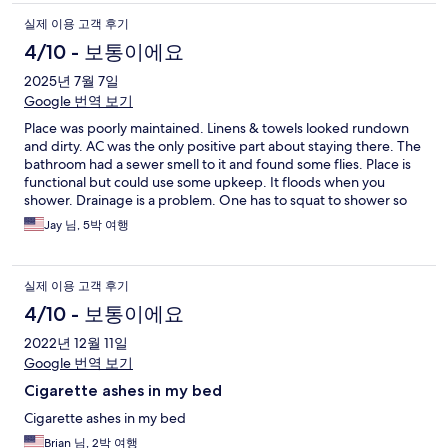
실제 이용 고객 후기
4/10 - 보통이에요
2025년 7월 7일
Google 번역 보기
Place was poorly maintained. Linens & towels looked rundown
and dirty. AC was the only positive part about staying there. The
bathroom had a sewer smell to it and found some flies. Place is
functional but could use some upkeep. It floods when you
shower. Drainage is a problem. One has to squat to shower so
water will stay in one area and not flood the entire bathroom.
Jay 님, 5박 여행
실제 이용 고객 후기
4/10 - 보통이에요
2022년 12월 11일
Google 번역 보기
Cigarette ashes in my bed
Cigarette ashes in my bed
Brian 님, 2박 여행