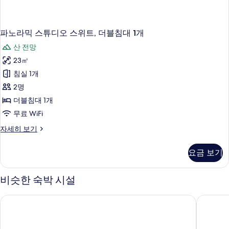
파노라믹 스튜디오 스위트, 더블침대 1개
산 전망
23㎡
침실 1개
2명
더블침대 1개
무료 WiFi
파
자세히 보기
노
라
요금 보기
믹
스
튜
비슷한 숙박 시설
디
오
스카이블루 호텔
Grand Em
스
위
트,