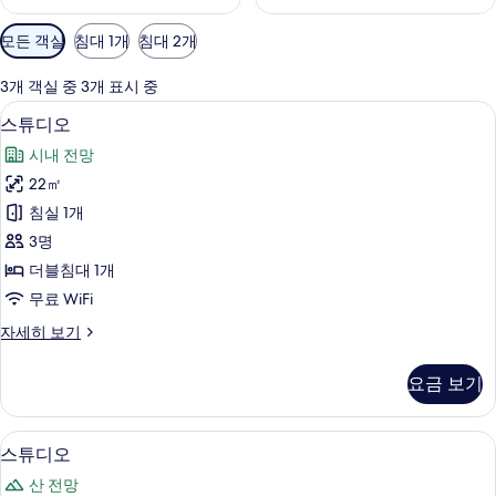
객
모든 객실
침대 1개
침대 2개
실
에
3개 객실 중 3개 표시 중
사
객실 내 금고, 책상, 노트북 작업 공간, 무료
스
12
스튜디오
용
튜
가
시내 전망
디
능
22㎡
오
한
침실 1개
사
필
3명
터
진
더블침대 1개
모
무료 WiFi
두
스
자세히 보기
보
튜
기
디
요금 보기
오
자
세
객실 내 금고, 책상, 노트북 작업 공간, 무료
스
12
히
스튜디오
튜
보
산 전망
기