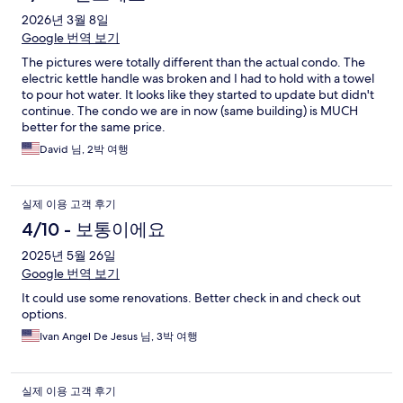
2026년 3월 8일
Google 번역 보기
The pictures were totally different than the actual condo. The
electric kettle handle was broken and I had to hold with a towel
to pour hot water. It looks like they started to update but didn't
continue. The condo we are in now (same building) is MUCH
better for the same price.
David 님, 2박 여행
실제 이용 고객 후기
4/10 - 보통이에요
2025년 5월 26일
Google 번역 보기
It could use some renovations. Better check in and check out
options.
Ivan Angel De Jesus 님, 3박 여행
실제 이용 고객 후기