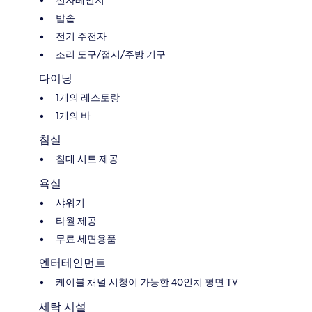
전자레인지
밥솥
전기 주전자
조리 도구/접시/주방 기구
다이닝
1개의 레스토랑
1개의 바
침실
침대 시트 제공
욕실
샤워기
타월 제공
무료 세면용품
엔터테인먼트
케이블 채널 시청이 가능한 40인치 평면 TV
세탁 시설