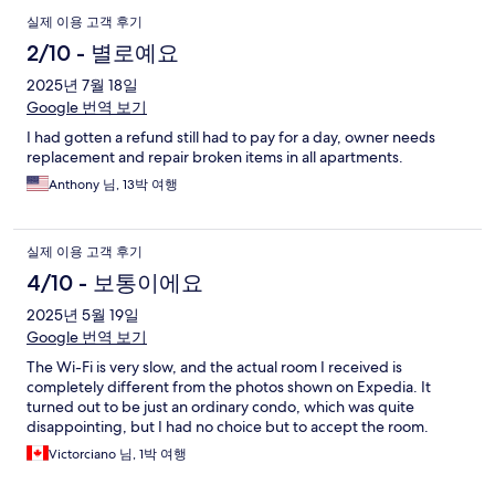
실제 이용 고객 후기
2/10 - 별로예요
2025년 7월 18일
Google 번역 보기
I had gotten a refund still had to pay for a day, owner needs
replacement and repair broken items in all apartments.
Anthony 님, 13박 여행
실제 이용 고객 후기
4/10 - 보통이에요
2025년 5월 19일
Google 번역 보기
The Wi-Fi is very slow, and the actual room I received is
completely different from the photos shown on Expedia. It
turned out to be just an ordinary condo, which was quite
disappointing, but I had no choice but to accept the room.
Victorciano 님, 1박 여행