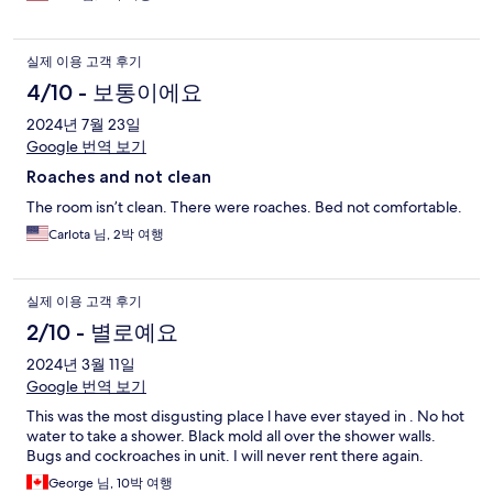
실제 이용 고객 후기
4/10 - 보통이에요
2024년 7월 23일
Google 번역 보기
Roaches and not clean
The room isn’t clean. There were roaches. Bed not comfortable.
Carlota 님, 2박 여행
실제 이용 고객 후기
2/10 - 별로예요
2024년 3월 11일
Google 번역 보기
This was the most disgusting place l have ever stayed in . No hot
water to take a shower. Black mold all over the shower walls.
Bugs and cockroaches in unit. I will never rent there again.
George 님, 10박 여행