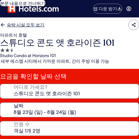
본문 내용으로 건너뛰기
앱 다운 받기
숙박 시설 모두 보기
아파트식 호텔
스튜디오 콘도 앳 호라이즌 101
2.5
Studio Condo at Horizons 101
성
세부 에스엠 시티에서 가까운 아파트, 간이 주방 이용 가능
급
숙
요금을 확인할 날짜 선택
박
시
어디로 가세요?
설
날짜
인원 수