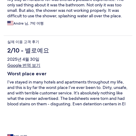
only sad thing about it was the bathroom. Not only it was too
small. But also, the shower was not working properly. It was
difficult to use the shower, splashing water all over the place.
Andre 님, 7박 여행
실제 이용 고객 후기
2/10 - 별로예요
2025년 4월 30일
Google 번역 보기
Worst place ever
I’ve stayed in many hotels and apartments throughout my life,
and this is by far the worst place I’ve ever been to. Dirty, unsafe,
and with terrible customer service. It’s absolutely nothing like
what the owner advertised. The bedsheets were torn and had
blood stains on them - disgusting. Even detention centers in El
Salvador have cleaner bathrooms than the one from this
property. Avoid the disappointment—stay somewhere else.