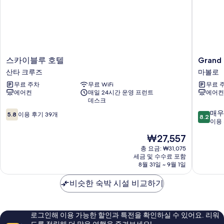
더
블
침
대
1
개
자
스
Grand
스카이블루 호텔
Grand 
세
카
Emilia
산타 크루즈
마볼로
히
이
Hotel
보
무료 주차
무료 WiFi
무료 
블
마
기
에어컨
매일 24시간 운영 프런트
에어컨
루
볼
데스크
호
로
10
10
텔
매우
5.8
이용 후기 39개
8.2
점
점
산
이용 
만
만
타
현
₩27,557
점
점
크
재
중
중
루
총 요금: ₩31,075
요
세금 및 수수료 포함
5.8
8.2
즈
금
8월 31일 ~ 9월 1일
점,
점,
₩27,557
이
매
비슷한 숙박 시설 비교하기
용
우
후
좋
기
아
39
요,
로그인해 이용 가능한 할인과 특전을 확인하실 수 있어요. 리워
개
이
드를 적립해 더 많은 여행을 즐겨보세요!