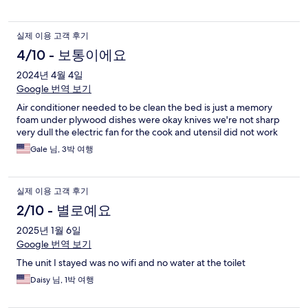
실제 이용 고객 후기
4/10 - 보통이에요
2024년 4월 4일
Google 번역 보기
Air conditioner needed to be clean the bed is just a memory
foam under plywood dishes were okay knives we're not sharp
very dull the electric fan for the cook and utensil did not work
Gale 님, 3박 여행
실제 이용 고객 후기
2/10 - 별로예요
2025년 1월 6일
Google 번역 보기
The unit I stayed was no wifi and no water at the toilet
Daisy 님, 1박 여행