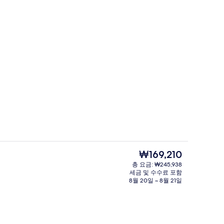
청이 가능한 50인치 LCD TV, TV, 넷플릭스
리셉션
현
₩169,210
재
총 요금: ₩245,938
가
세금 및 수수료 포함
랑, 아침 식사, 점심 식사, 저녁 식사 및 브런치 제공
2 개의 레스토랑, 아침 식사, 점심 식사,
격
8월 20일 ~ 8월 21일
은
₩169,210