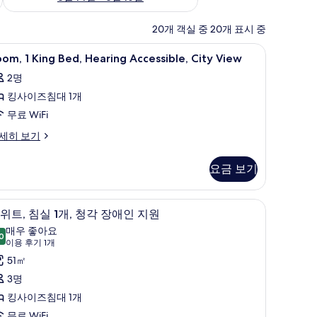
20개 객실 중 20개 표시 중
고, 책상
oom,
고급 침구, 오리/거위털 이불, 객실 내 금고, 책
9
om, 1 King Bed, Hearing Accessible, City View
2명
ing
킹사이즈침대 1개
ed,
earing
무료 WiFi
ccessible,
om,
세히 보기
ity
ng
iew
요금 보기
d,
사
aring
진
cessible,
V, TV, 넷플릭스
디지털 채널 시청이 가능한 50인치 LCD TV, TV
스
6
ty
위트, 침실 1개, 청각 장애인 지원
모
위
ew
매우 좋아요
두
0
8.0점 만점 중 10점
,
(이
이용 후기 1개
보
용
침
51㎡
기
후
실
3명
기
킹사이즈침대 1개
1
,
무료 WiFi