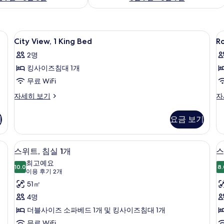
실 내 금고, 책상
City
고급 침구, 오리/거위털 이불, 객실 내 금
R
9
City View, 1 King Bed
Ro
View,
1
2명
1
K
킹사이즈침대 1개
King
B
Bed
H
무료 WiFi
A
사
City
Ro
자세히 보기
자
C
View,
1
진
1
Ki
V
모
기
요금 보기
King
Be
두
Bed
He
자
Ac
실 내 금고, 책상
보
디지털 채널 시청이 가능한 50인치 LCD T
스
6
세
Ci
스위트, 침실 1개
스
기
위
히
Vi
최고예요
보
10.0
자
8.
10.0점 만점 중 10점
트,
트
(이
이용 후기 2개
기
세
용
침
51㎡
히
후
보
실
4명
기
기
1
1
더블사이즈 소파베드 1개 및 킹사이즈침대 1개
2
개
개
무료 WiFi