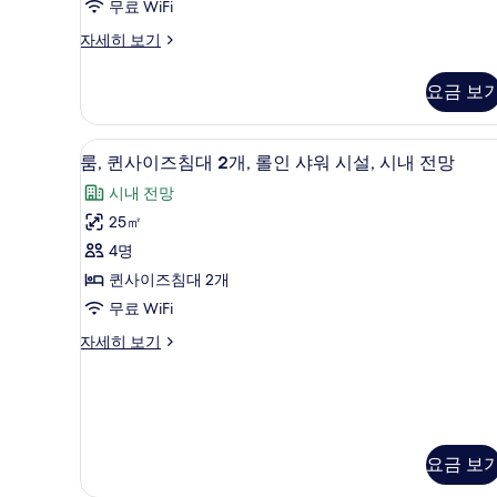
설,
망
트
무료 WiFi
개)
시
사
사
스
자세히 보기
내
튜
진
전
진
디
망
요금 보
모
모
오
자
스
두
두
세
위
히
고급 침구, 오리/거위털 이불, 객
룸,
보
보
7
트
룸, 퀸사이즈침대 2개, 롤인 샤워 시설, 시내 전망
보
퀸
기
자
기
기
시내 전망
세
사
히
25㎡
이
보
4명
기
즈
퀸사이즈침대 2개
침
무료 WiFi
대
룸,
자세히 보기
2
퀸
개,
사
이
롤
즈
인
침
대
샤
요금 보
2
워