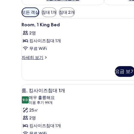
객
모든 객실
침대 1개
침대 2개
실
Room,
고급 침구, 오리/거위털 이불, 객
에
7
Room, 1 King Bed
1
사
2명
King
용
킹사이즈침대 1개
Bed
가
사
무료 WiFi
능
한
진
Room,
자세히 보기
필
1
모
King
터
요금 보
두
Bed
자
보
세
고급 침구, 오리/거위털 이불, 객
룸,
기
7
히
룸, 킹사이즈침대 1개
킹
보
매우 훌륭해요
기
9.0
9.0점 만점 중 10점
사
(이
이용 후기 99개
용
이
25㎡
후
즈
2명
기
침
킹사이즈침대 1개
99
무료 WiFi