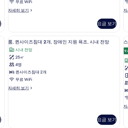
욕
전
대
무료 WiFi
개)
자
조,
망
2
세
2
룸,
룸,
자세히 보기
자
시
히
퀸
퀸
개
개
사
내
보
사
사
전
사
기
요금 보기
진
기
이
이
망
진
즈
즈
모
자
침
침
세
실 내 금고, 책상
모
고급 침구, 오리/거위털 이불, 객실 내 금
룸,
두
7
대
대
룸, 퀸사이즈침대 2개, 장애인 지원 욕조, 시내 전망
스
히
두
퀸
보
2
2
보
시내 전망
개
개,
9.
기
보
사
트
기
자
청
25㎡
기
이
세
각
4명
히
장
즈
보
애
퀸사이즈침대 2개
1
침
기
인
무료 WiFi
지
개
대
원
룸,
자세히 보기
2
자
퀸
개,
세
사
히
이
장
스
자
보
즈
위
애
기
침
트,
대
인
기
요금 보기
침
2
지
실