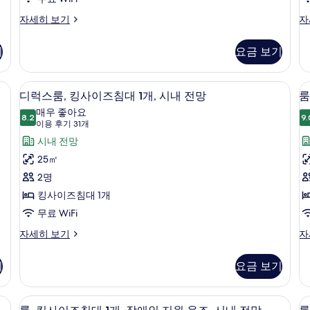
개)
사
스
스
자세히 보기
자
위
위
진
트,
트,
모
기
요금 보기
침
침
두
실
실
1
1
LCD TV, TV, 넷플릭스
보
고급 침구, 오리/거위털 이불, 객실 내 금
디
룸
9
개
개,
디럭스룸, 킹사이즈침대 1개, 시내 전망
룸
기
럭
자
청
매우 좋아요
세
8.2
각
9.
8.2점 만점 중 10점
스
(이
이용 후기 31개
히
장
용
룸,
시내 전망
보
애
후
기
인
킹
25㎡
지
기
사
2명
원
31
자
이
킹사이즈침대 1개
개)
세
1
즈
무료 WiFi
히
개
보
침
디
룸,
자세히 보기
자
기
럭
킹
대
스
사
기
요금 보기
1
룸,
이
개,
킹
즈
사
침
실 내 금고, 책상
시
고급 침구, 오리/거위털 이불, 객실 내 금
룸,
룸
8
이
대