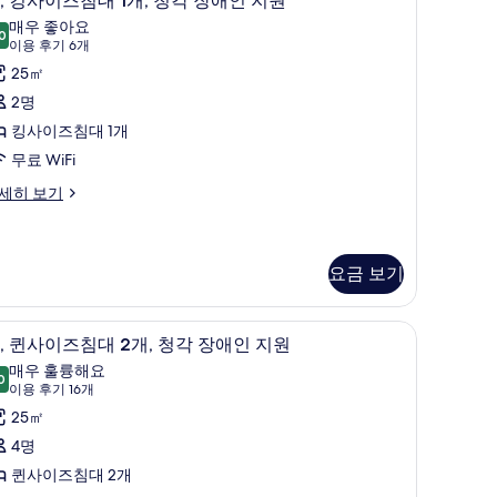
, 킹사이즈침대 1개, 청각 장애인 지원
인
킹
매우 좋아요
0
지
8.0점 만점 중 10점
사
(이
이용 후기 6개
용
,
이
25㎡
후
시
즈
2명
기
내
침
킹사이즈침대 1개
6
전
대
무료 WiFi
개)
망
세히 보기
,
사
청
진
각
요금 보기
모
장
두
고, 책상
애
고급 침구, 오리/거위털 이불, 객실 내 금고, 책
,
보
6
, 퀸사이즈침대 2개, 청각 장애인 지원
인
퀸
기
매우 훌륭해요
0
지
9.0점 만점 중 10점
사
(이
이용 후기 16개
용
원
이
25㎡
후
사
즈
4명
기
진
침
퀸사이즈침대 2개
16