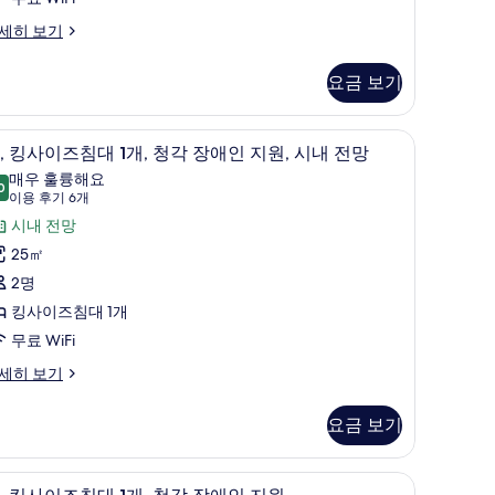
개)
청
세히 보기
각
장
요금 보기
애
고, 책상
인
고급 침구, 오리/거위털 이불, 객실 내 금고, 책
,
9
, 킹사이즈침대 1개, 청각 장애인 지원, 시내 전망
지
킹
매우 훌륭해요
0
원
9.0점 만점 중 10점
사
(이
이용 후기 6개
용
사
이
시내 전망
후
진
즈
25㎡
기
모
침
2명
6
두
대
킹사이즈침대 1개
개)
보
무료 WiFi
,
기
세히 보기
청
각
요금 보기
장
고, 책상
애
고급 침구, 오리/거위털 이불, 객실 내 금고, 책
,
7