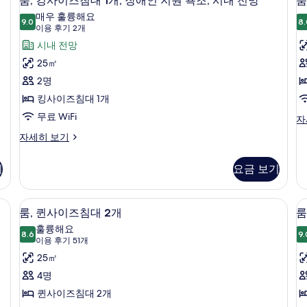
룸, 킹사이즈침대 1개, 장애인 지원 욕조, 시내 전망
룸
내
킹
즈
1
매우 훌륭해요
침
9.0
개,
8.
전
9.0점 만점 중 10점
사
(이
이용 후기 2개
대
청
용
망
원
이
시내 전망
1
각
후
개,
장
사
즈
25㎡
시
애
기
진
침
2명
내
인
2
전
지
모
대
킹사이즈침대 1개
개)
망
원,
두
1
1
무료 WiFi
룸,
자
자
시
킹
개,
개
보
세
내
룸,
자세히 보기
사
히
전
킹
장
기
이
보
망
사
애
즈
기
요금 보기
기
자
이
침
세
인
즈
대
히
침
실 내 금고, 책상
지
고급 침구, 오리/거위털 이불, 객실 내 금
룸,
룸
1
보
6
대
룸, 퀸사이즈침대 2개
룸
개,
기
원
퀸
1
훌륭해요
청
개,
8.6
9.
욕
8.6점 만점 중 10점
사
(이
이용 후기 51개
각
장
장
용
조,
이
25㎡
애
애
후
인
시
즈
4명
인
지
기
지
내
침
퀸사이즈침대 2개
원
51
원