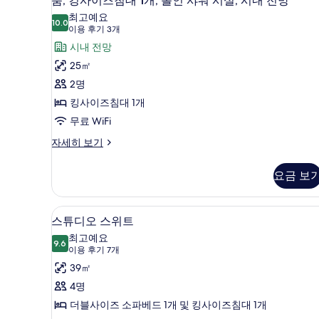
룸, 킹사이즈침대 1개, 롤인 샤워 시설, 시내 전망
사
킹
롤
최고예요
인
10.0
진
10.0점 만점 중 10점
사
(이
이용 후기 3개
샤
용
모
이
시내 전망
워
후
시
두
즈
25㎡
설
기
보
침
2명
자
3
세
기
대
킹사이즈침대 1개
개)
히
1
무료 WiFi
보
개,
기
룸,
자세히 보기
킹
롤
사
인
요금 보
이
샤
즈
침
워
고급 침구, 오리/거위털 이불, 객
스
8
대
스튜디오 스위트
시
튜
1
최고예요
개,
9.6
설,
9.6점 만점 중 10점
디
(이
이용 후기 7개
롤
용
시
오
39㎡
인
후
샤
내
스
4명
워
기
전
위
더블사이즈 소파베드 1개 및 킹사이즈침대 1개
시
7