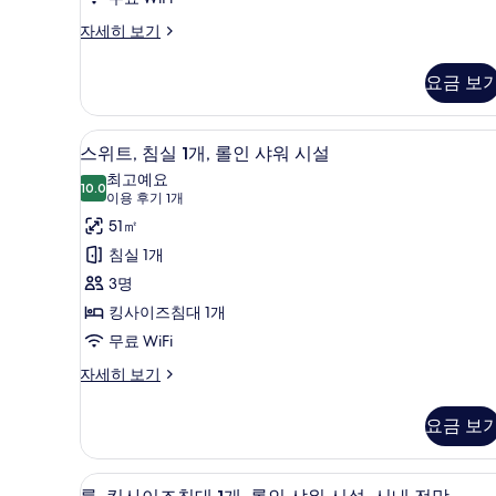
대
개)
1
룸,
자세히 보기
킹
개
사
사
요금 보
이
진
즈
침
모
디지털 채널 시청이 가능한 50인치 
스
6
대
스위트, 침실 1개, 롤인 샤워 시설
두
위
1
최고예요
개
10.0
보
10.0점 만점 중 10점
트,
(이
이용 후기 1개
자
용
기
침
51㎡
세
후
히
실
침실 1개
보
기
1
3명
기
1
개,
킹사이즈침대 1개
개)
롤
무료 WiFi
인
스
자세히 보기
위
샤
트,
워
요금 보
침
시
실
1
설
고급 침구, 오리/거위털 이불, 객
룸,
9
개,