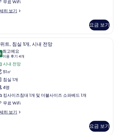
모
대
무료 WiFi
개)
두
세히 보기
,
보
청
요금 보기
기
각
고, 책상
장
디지털 채널 시청이 가능한 50인치 LCD TV, TV
스
7
위트, 침실 1개, 시내 전망
애
위
최고예요
6
인
9.6점 만점 중 10점
,
(이
이용 후기 4개
용
지
침
시내 전망
후
원
실
51㎡
기
사
침실 1개
4
,
진
4명
개)
시
모
킹사이즈침대 1개 및 더블사이즈 소파베드 1개
내
두
무료 WiFi
전
보
세히 보기
망
기
사
요금 보기
진