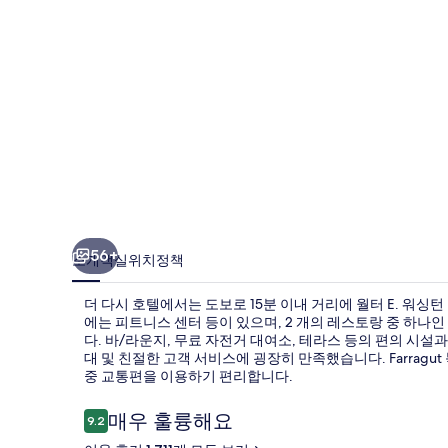
진
갤
러
리
56+
소개
객실
위치
정책
더 다시 호텔에서는 도보로 15분 이내 거리에 월터 E. 워싱
에는 피트니스 센터 등이 있으며, 2 개의 레스토랑 중 하나인 Ger
다. 바/라운지, 무료 자전거 대여소, 테라스 등의 편의 시설
대 및 친절한 고객 서비스에 굉장히 만족했습니다. Farragut 북
중 교통편을 이용하기 편리합니다.
이
매우 훌륭해요
9.2
10점 만점 중 9.2점.
용