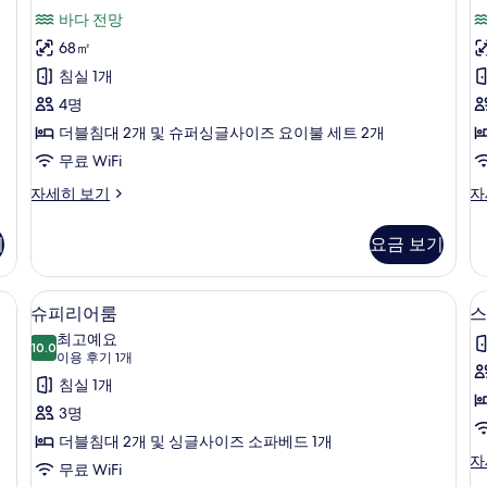
68
B
Suite
Su
용
스
바다 전망
Modern
N
square
9
후
with
N
위
68㎡
meters)
s
View
Wi
기
트,
침실 1개
m
사
Bath,
Vi
1
68
Ba
바
4명
진
개)
square
95
다
더블침대 2개 및 슈퍼싱글사이즈 요이불 세트 2개
모
meters)
sq
자
me
전
무료 WiFi
두
세
자
망
보
럭
프
자세히 보기
자
히
세
셔
리
사
기
보
히
리
미
기
보
기
요금 보기
진
스
엄
기
위
스
모
트,
위
금고, 책상
1 개의 침실, 고급 침구, 객실 내 금고, 책
슈
두
5
바
트
슈피리어룸
스
피
다
자
보
최고예요
전
10.0
세
10.0점 만점 중 10점
리
(이
기
이용 후기 1개
망
히
용
어
침실 1개
자
보
후
세
기
룸
3명
히
기
사
더블침대 2개 및 싱글사이즈 소파베드 1개
보
1
스
자
기
진
무료 WiFi
개)
탠