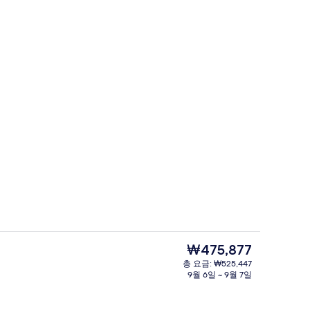
공중 목욕탕
현
₩475,877
재
총 요금: ₩525,447
가
9월 6일 ~ 9월 7일
 | 1 개의 침실, 고급 침구, 객실 내 금고, 책상
공중 목욕탕
격
은
₩475,877