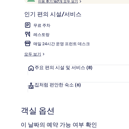
고
이용 후기 167개 모두 보기
후
러
만
기
점
평
리
인기 편의 시설/서비스
중
점
공중 목욕탕
9.6
무료 주차
점,
고
레스토랑
객
매일 24시간 운영 프런트 데스크
추
천
모두 보기
주요 편의 시설 및 서비스
(8)
집처럼 편안한 숙소
(6)
객실 옵션
이 날짜의 예약 가능 여부 확인