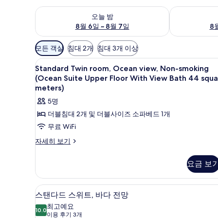
오늘 밤 예약 가능 여부 확인, 8월 6일 ~ 8월 7일
내일 예약 가능 
오늘 밤
8월 6일 ~ 8월 7일
8월
객
모든 객실
침대 2개
침대 3개 이상
실
Standard
1 개의 침실, 고급 침구, 객실 내 
에
4
Standard Twin room, Ocean view, Non-smoking
Twin
사
(Ocean Suite Upper Floor With View Bath 44 squa
room,
용
meters)
Ocean
가
5명
view,
능
더블침대 2개 및 더블사이즈 소파베드 1개
Non-
한
무료 WiFi
smoking
필
(Ocean
터
Standard
자세히 보기
Twin
Suite
room,
Upper
요금 보
Ocean
Floor
view,
Non-
With
스탠다드 스위트, 바다 전망 | 1 
스
6
smoking
스탠다드 스위트, 바다 전망
View
탠
(Ocean
최고예요
Bath
Suite
10.0
10.0점 만점 중 10점
다
(이
이용 후기 3개