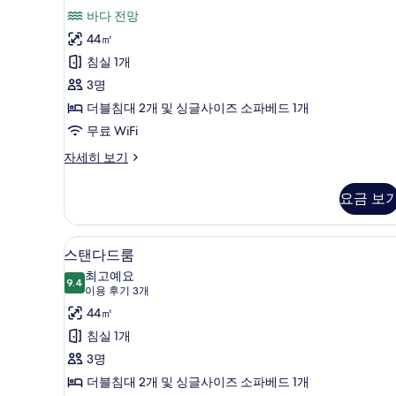
44
Upper
용
드
바다 전망
Floor
square
후
With
스
44㎡
meters)
View
기
위
침실 1개
사
Bath
3
44
트,
3명
진
개)
square
바
더블침대 2개 및 싱글사이즈 소파베드 1개
모
meters)
자
다
무료 WiFi
두
세
전
보
스
자세히 보기
히
탠
망
기
보
다
기
요금 보
사
드
스
진
위
1 개의 침실, 고급 침구, 객실 내 
스
모
5
트,
스탠다드룸
탠
바
두
최고예요
다
9.4
9.4점 만점 중 10점
다
(이
보
이용 후기 3개
전
용
드
44㎡
기
망
후
자
룸
침실 1개
세
기
사
3명
히
3
보
진
더블침대 2개 및 싱글사이즈 소파베드 1개
개)
기