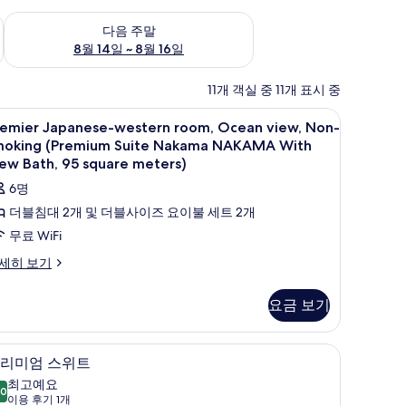
~ 8월 9일
다음 주말 예약 가능 여부 확인, 8월 14일 ~ 8월 16일
다음 주말
8월 14일 ~ 8월 16일
11개 객실 중 11개 표시 중
remier
1 개의 침실, 고급 침구, 객실 내 금고, 책상
7
remier Japanese-western room, Ocean view, Non-
apanese-
moking (Premium Suite Nakama NAKAMA With
estern
ew Bath, 95 square meters)
oom,
6명
cean
더블침대 2개 및 더블사이즈 요이불 세트 2개
iew,
무료 WiFi
on-
moking
emier
세히 보기
panese-
Premium
stern
uite
요금 보기
om,
akama
cean
ew,
AKAMA
상
프리미엄 스위트 | 1 개의 침실, 고급 침구, 객실 
프
19
on-
리미엄 스위트
ith
리
oking
최고예요
iew
remium
.0
10.0점 만점 중 10점
미
(이
이용 후기 1개