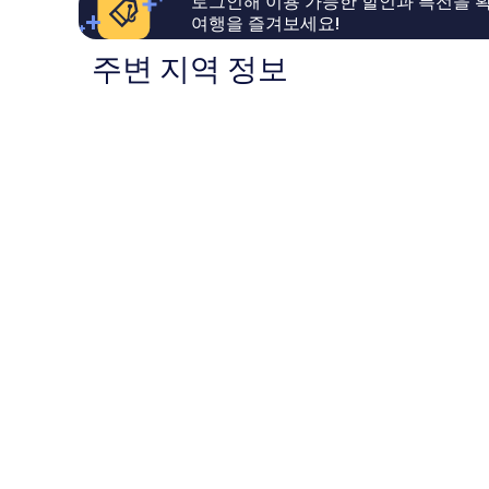
로그인해 이용 가능한 할인과 특전을 확
용
용
여행을 즐겨보세요!
후
후
기
기
주변 지역 정보
1,592
1,003
개
개