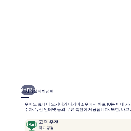
이
오
키
나
와
나
카
마
소
우
113+
소개
객실
위치
정책
의
우미노 료테이 오키나와 나카마소우에서 차로 10분 이내 거리에
사
주차, 유선 인터넷 등의 무료 특전이 제공됩니다. 또한, 나고
진
이
10
고객 추천
갤
용
최
점
최고 평점