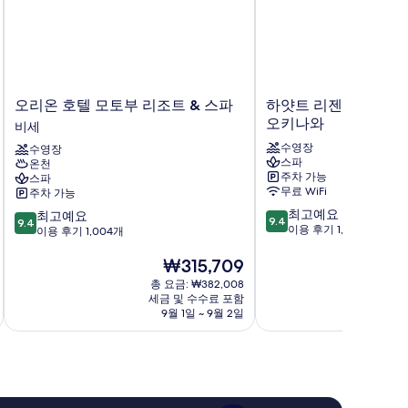
오
하
오리온 호텔 모토부 리조트 & 스파
하얏트 리젠시 세라가
리
얏
오키나와
비세
온
트
수영장
수영장
호
리
스파
온천
텔
젠
주차 가능
스파
모
시
무료 WiFi
주차 가능
토
세
10
최고예요
10
최고예요
부
라
9.4
9.4
점
이용 후기 1,002개
점
이용 후기 1,004개
리
가
만
만
조
키
현
점
₩315,709
점
트
아
재
중
중
&
일
총 요금: ₩382,008
요
9.4
9.4
스
세금 및 수수료 포함
랜
금
점,
점,
9월 1일 ~ 9월 2일
파
드
₩315,709
최
최
비
오
고
고
세
키
예
예
나
요,
요,
와
이
이