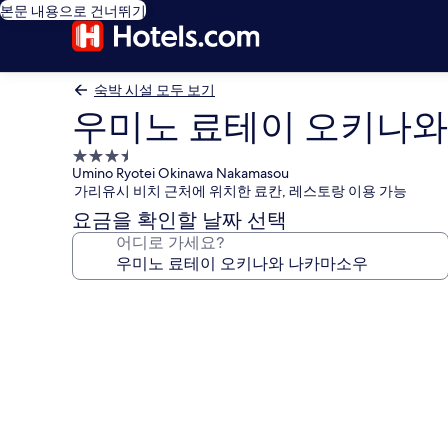
본문 내용으로 건너뛰기
숙박 시설 모두 보기
우미노 료테이 오키나와
3.5
Umino Ryotei Okinawa Nakamasou
성
가리유시 비치 근처에 위치한 료칸, 레스토랑 이용 가능
급
요금을 확인할 날짜 선택
숙
어디로 가세요?
박
시
설
우
미
노
료
테