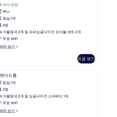
ath,
ite
용
엄
바다 전망
akama
5
후
AKAMA
스
95㎡
quare
th
기
eters)
위
침실 1개
ew
1
th,
사
트
4명
개)
진
사
더블침대 2개 및 슈퍼싱글사이즈 요이불 세트 2개
uare
모
ters)
진
무료 WiFi
두
모
세히 보기
보
두
기
요금 보기
보
기
상
1 개의 침실, 고급 침구, 객실 내 금고, 책상
스
5
탠다드룸
탠
침실 1개
다
3명
드
더블침대 2개 및 싱글사이즈 소파베드 1개
룸
무료 WiFi
사
세히 보기
진