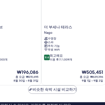
더
브
더 부세나 테라스
부
터
Nago
세
수영장
나
스파
테
주차 가능
라
무료 WiFi
스
10
최고예요
Nago
9.4
점
003개
이용 후기 1,009개
만
점
현
현
₩196,086
₩505,451
중
재
재
9.4
총 요금: ₩215,695
총 요금: ₩639,396
요
요
점,
8월 30일 ~ 8월 31일
9월 1일 ~ 9월 2일
금
금
최
₩196,086
₩505,451
고
비슷한 숙박 시설 비교하기
예
요,
이