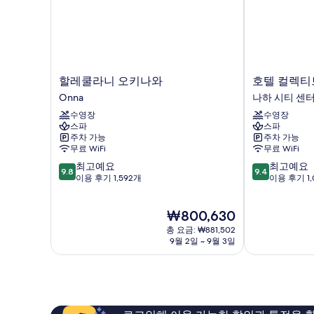
기
할
호
할레쿨라니 오키나와
호텔 컬렉티
레
텔
Onna
나하 시티 센
쿨
컬
수영장
수영장
라
렉
스파
스파
니
티
주차 가능
주차 가능
오
브
무료 WiFi
무료 WiFi
키
나
10
10
최고예요
최고예요
나
하
9.8
9.4
점
점
이용 후기 1,592개
이용 후기 1,
와
시
만
만
Onna
티
점
점
센
현
₩800,630
중
중
터
재
9.8
9.4
총 요금: ₩881,502
요
점,
점,
9월 2일 ~ 9월 3일
금
최
최
₩800,630
고
고
예
예
요,
요,
이
이