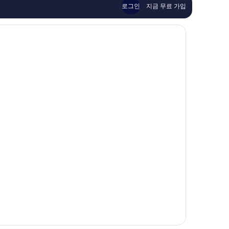
용
용
로그인
지금 무료 가입
후
후
기
기
1,002
1,004
개
개