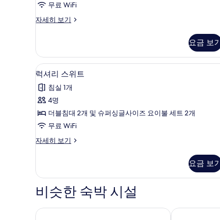
모
무료 WiFi
두
스
자세히 보기
탠
보
다
요금 보
기
드
룸
자
1 개의 침실, 고급 침구, 객실 내 
럭
14
세
럭셔리 스위트
셔
히
침실 1개
보
리
기
4명
스
더블침대 2개 및 슈퍼싱글사이즈 요이불 세트 2개
위
무료 WiFi
트
럭
자세히 보기
사
셔
진
리
요금 보
스
모
위
두
트
비슷한 숙박 시설
자
보
세
기
히
할레쿨라니 오키나와
호텔 컬렉티브
보