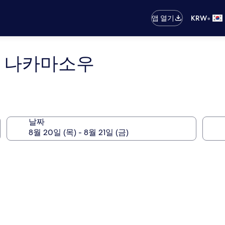
•
앱 열기
KRW
 나카마소우
날짜