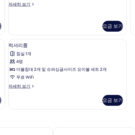
모
다
슈
자세히 보기
드
피
두
룸
리
보
자
어
세
룸
기
요금 보기
기
히
자
보
세
금고, 책상
1 개의 침실, 고급 침구, 객실 내 금고, 책
기
럭
히
14
럭셔리룸
보
셔
기
침실 1개
리
4명
룸
더블침대 2개 및 슈퍼싱글사이즈 요이불 세트 2개
사
무료 WiFi
진
럭
자세히 보기
모
셔
두
리
기
요금 보기
룸
보
자
기
세
히
보
기
더 부세나 테라스