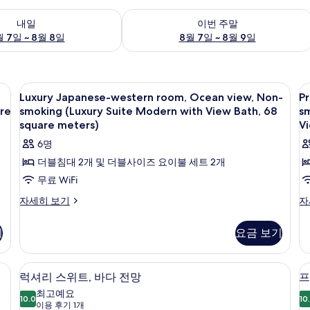
여부 확인, 8월 7일 ~ 8월 8일
이번 주말 예약 가능 여부 확인, 8월 7일 
내일
이번 주말
 7일 ~ 8월 8일
8월 7일 ~ 8월 9일
금고, 책상
Luxury
다이닝
P
3
Luxury Japanese-western room, Ocean view, Non-
P
Japanese-
J
re
smoking (Luxury Suite Modern with View Bath, 68
s
western
w
square meters)
Vi
room,
r
6명
Ocean
O
더블침대 2개 및 더블사이즈 요이불 세트 2개
view,
v
무료 WiFi
Non-
N
smoking
s
Luxury
Pr
자세히 보기
자
Japanese-
Ja
(Luxury
(
western
we
Suite
S
기
요금 보기
room,
ro
Modern
N
Ocean
O
view,
vi
with
N
개의 침실, 고급 침구, 객실 내 금고, 책상
1 개의 침실, 고급 침구, 객실 내 금고, 책
럭
14
Non-
N
럭셔리 스위트, 바다 전망
프
View
W
셔
smoking
sm
최고예요
Bath,
V
(Luxury
10.0
(P
10
10.0점 만점 중 10점
리
(이
이용 후기 1개