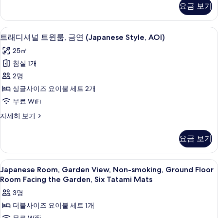
윈
디
보
요금 보기
세
셔
룸,
기
히
널
보
발
트
트래디셔널 트윈룸, 금연 (Japanese Style
트
기
8
윈
트래디셔널 트윈룸, 금연 (Japanese Style, AOI)
코
래
룸,
니
25㎡
발
디
코
(Japanese
침실 1개
셔
니
Style,
2명
(Japanese
널
SATSUKI)
Style,
싱글사이즈 요이불 세트 2개
트
사
SATSUKI)
무료 WiFi
자
윈
진
세
트
자세히 보기
룸,
모
히
래
보
금
디
두
요금 보기
기
셔
연
보
널
(Japanese
트
기
Japanese
내부
6
윈
Style,
Japanese Room, Garden View, Non-smoking, Ground Floor
Room,
룸,
Room Facing the Garden, Six Tatami Mats
AOI)
금
Garden
사
3명
연
View,
(Japanese
진
더블사이즈 요이불 세트 1개
Non-
Style,
모