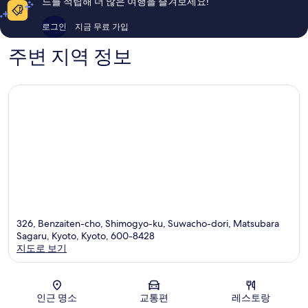
드를 적립해 더 많은 여행을 즐겨보세요!
트
이
후
아
용
기
로그인
지금 무료 가입
라
후
327
시
기
개
주변 지역 정보
야
448
마
개
326, Benzaiten-cho, Shimogyo-ku, Suwacho-dori, Matsubara
Sagaru, Kyoto, Kyoto, 600-8428
지도로 보기
지도
인근 명소
교통편
레스토랑