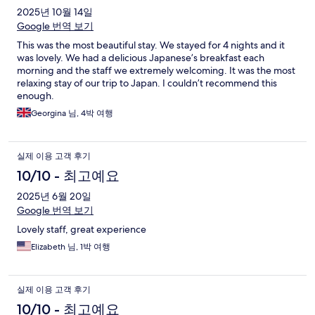
2025년 10월 14일
Google 번역 보기
This was the most beautiful stay. We stayed for 4 nights and it
was lovely. We had a delicious Japanese’s breakfast each
morning and the staff we extremely welcoming. It was the most
relaxing stay of our trip to Japan. I couldn’t recommend this
enough.
Georgina 님, 4박 여행
실제 이용 고객 후기
10/10 - 최고예요
2025년 6월 20일
Google 번역 보기
Lovely staff, great experience
Elizabeth 님, 1박 여행
실제 이용 고객 후기
10/10 - 최고예요