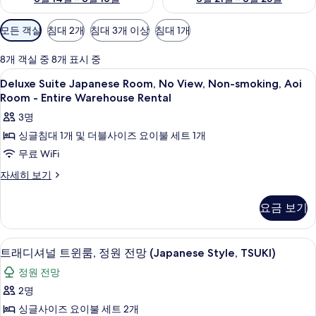
객
모든 객실
침대 2개
침대 3개 이상
침대 1개
실
에
8개 객실 중 8개 표시 중
사
Deluxe
객실 내 금고, 무료 WiFi
8
Deluxe Suite Japanese Room, No View, Non-smoking, Aoi
용
Suite
Room - Entire Warehouse Rental
가
Japanese
3명
능
Room,
한
싱글침대 1개 및 더블사이즈 요이불 세트 1개
No
필
무료 WiFi
View,
터
Non-
Deluxe
자세히 보기
Suite
smoking,
Japanese
Aoi
요금 보기
Room,
Room
No
-
View,
트래디셔널 트윈룸, 정원 전망 (Japanese St
트
7
Non-
Entire
트래디셔널 트윈룸, 정원 전망 (Japanese Style, TSUKI)
래
smoking,
Warehouse
정원 전망
Aoi
디
Rental
Room
2명
셔
-
사
싱글사이즈 요이불 세트 2개
Entire