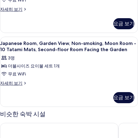
무료 WiFi
smoking,
AOI)
두
자
Ground
Japanese
자세히 보기
세
Room,
Floor
보
히
Garden
Room
기
요금 보기
보
View,
Facing
기
Non-
the
smoking,
Japanese
기타
7
Ground
Garden,
Japanese Room, Garden View, Non-smoking, Moon Room -
Room,
Floor
10 Tatami Mats, Second-floor Room Facing the Garden
Six
Room
Garden
Tatami
3명
Facing
View,
Mats
the
더블사이즈 요이불 세트 1개
Non-
Garden,
사
무료 WiFi
smoking,
Six
진
Tatami
Moon
Japanese
자세히 보기
Mats
모
Room,
Room
자
Garden
두
-
요금 보기
세
View,
10
히
보
Non-
보
Tatami
smoking,
기
비슷한 숙박 시설
기
Moon
Mats,
Room
Second-
카덴쇼, 아라시야마 온센, 교토 - 교리츠 리조트
호카이칸
-
floor
10