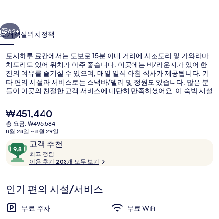
의
이전
다음
사
62+
소개
객실
위치
정책
진
토시하루 료칸에서는 도보로 15분 이내 거리에 시조도리 및 가와라마
갤
치도리도 있어 위치가 아주 좋습니다. 이곳에는 바/라운지가 있어 한
잔의 여유를 즐기실 수 있으며, 매일 일식 아침 식사가 제공됩니다. 기
러
타 편의 시설과 서비스로는 스낵바/델리 및 정원도 있습니다. 많은 분
리
들이 이곳의 친절한 고객 서비스에 대단히 만족하셨어요. 이 숙박 시설
은 고조 역에서 도보로 3분 거리에 있어 대중 교통편을 이용하기 편리
해요.
현
₩451,440
재
총 요금: ₩496,584
가
8월 28일 ~ 8월 29일
정원
격
이
10
고객 추천
은
용
최
점
최고 평점
₩451,440
고
이용 후기 203개 모두 보기
후
만
기
점
평
중
인기 편의 시설/서비스
점
9.8
점,
무료 주차
무료 WiFi
고