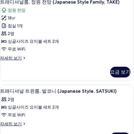
두
5
(Japanese
트래디셔널룸, 정원 전망 (Japanese Style Family, TAKE)
래
Style,
보
정원 전망
KIKU)
디
기
자
18㎡
셔
세
침실 1개
히
널
보
2명
룸,
기
싱글사이즈 요이불 세트 2개
정
무료 WiFi
원
트
자세히 보기
전
래
망
디
요금 보기
셔
(Japanese
널
Style
룸,
트래디셔널 트윈룸, 발코니 (Japanese Styl
트
Family,
7
정
트래디셔널 트윈룸, 발코니 (Japanese Style, SATSUKI)
래
원
TAKE)
2명
전
디
사
망
싱글사이즈 요이불 세트 2개
셔
진
(Japanese
무료 WiFi
Style
널
모
Family,
트
자세히 보기
트
두
TAKE)
래
자