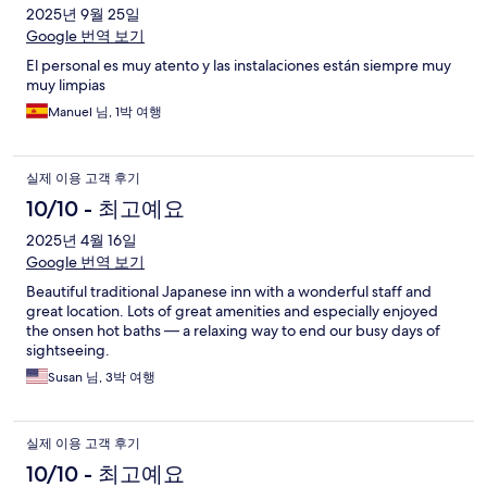
2025년 9월 25일
Google 번역 보기
El personal es muy atento y las instalaciones están siempre muy
muy limpias
Manuel 님, 1박 여행
실제 이용 고객 후기
10/10 - 최고예요
2025년 4월 16일
Google 번역 보기
Beautiful traditional Japanese inn with a wonderful staff and
great location. Lots of great amenities and especially enjoyed
the onsen hot baths — a relaxing way to end our busy days of
sightseeing.
Susan 님, 3박 여행
실제 이용 고객 후기
10/10 - 최고예요