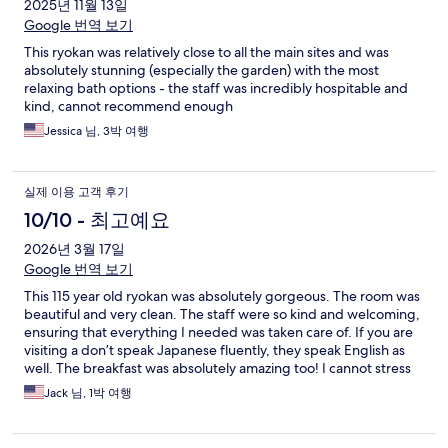
2025년 11월 13일
Google 번역 보기
This ryokan was relatively close to all the main sites and was
absolutely stunning (especially the garden) with the most
relaxing bath options - the staff was incredibly hospitable and
kind, cannot recommend enough
Jessica 님, 3박 여행
실제 이용 고객 후기
10/10 - 최고예요
2026년 3월 17일
Google 번역 보기
This 115 year old ryokan was absolutely gorgeous. The room was
beautiful and very clean. The staff were so kind and welcoming,
ensuring that everything I needed was taken care of. If you are
visiting a don’t speak Japanese fluently, they speak English as
well. The breakfast was absolutely amazing too! I cannot stress
how much I recommend staying here. I personally loved the
Jack 님, 1박 여행
“chrysanthemum room” (Kiku) since I was directly in front of the
garden.