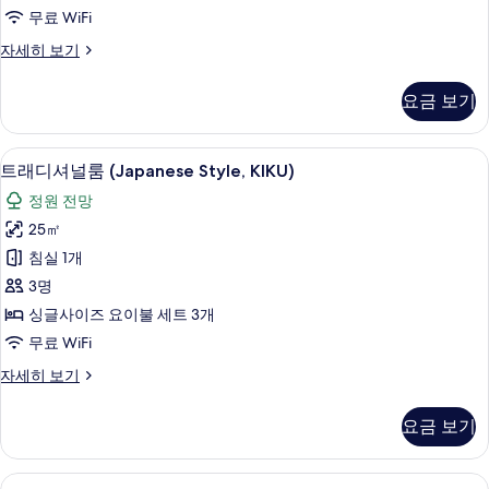
널
진
Warehouse
무료 WiFi
트
모
Rental
트
자세히 보기
자
윈
두
래
세
룸,
디
보
히
요금 보기
셔
보
정
기
널
기
원
트
트래디셔널룸 (Japanese Style, KIKU) 
트
6
윈
트래디셔널룸 (Japanese Style, KIKU)
전
래
룸,
망
정원 전망
정
디
원
(Japanese
25㎡
셔
전
Style,
침실 1개
망
널
TSUKI)
(Japanese
3명
룸
사
Style,
싱글사이즈 요이불 세트 3개
TSUKI)
(Japanese
진
무료 WiFi
자
Style,
모
세
트
자세히 보기
KIKU)
히
두
래
보
사
디
보
기
요금 보기
진
셔
기
널
모
룸
트래디셔널룸, 정원 전망 (Japanese Style 
트