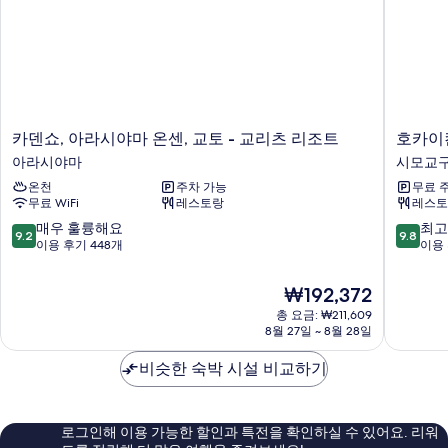
Room
Tatami
Mats,
Facing
Second-
the
floor
Garden
Room
Facing
사
the
진
Garden
카
호
카덴쇼, 아라시야마 온센, 교토 - 교리츠 리조트
호카이
자
모
덴
카
아라시야마
시모교
세
쇼,
이
두
히
온천
주차 가능
무료 
아
칸
보
보
무료 WiFi
레스토랑
레스토
라
오
기
기
시
하
10
10
매우 훌륭해요
최고
9.2
9.8
야
나
점
점
이용 후기 448개
이용 
마
보
만
만
온
시
점
점
현
₩192,372
센,
모
중
중
재
교
총 요금: ₩211,609
교
9.2
9.8
요
8월 27일 ~ 8월 28일
토
구
점,
점,
금
-
매
최
₩192,372
비슷한 숙박 시설 비교하기
교
우
고
리
훌
예
츠
륭
요,
리
해
이
로그인해 이용 가능한 할인과 특전을 확인하실 수 있어요. 리워
조
요,
용