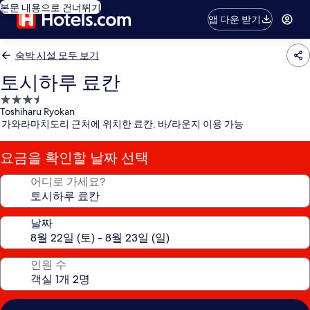
본문 내용으로 건너뛰기
앱 다운 받기
숙박 시설 모두 보기
토시하루 료칸
3.5
Toshiharu Ryokan
성
가와라마치도리 근처에 위치한 료칸, 바/라운지 이용 가능
급
숙
요금을 확인할 날짜 선택
박
시
어디로 가세요?
설
날짜
인원 수