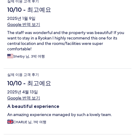
실제 이용 고객 후기
10/10 - 최고예요
2025년 1월 9일
Google 번역 보기
The staff was wonderful and the property was beautiful! If you
want to stay in a Ryokan I highly recommend this one for its
central location and the rooms/facilities were super
comfortable!
Shelby 님, 3박 여행
실제 이용 고객 후기
10/10 - 최고예요
2025년 4월 13일
Google 번역 보기
A beautiful experience
An amazing experience managed by such a lovely team.
CHARLIE 님, 1박 여행