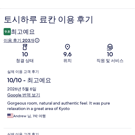
토시하루 료칸 이용 후기
이
용
최고예요
9.8
후
이용 후기 203개
기
10
9.6
10
청결 상태
위치
직원 및 서비스
이
실제 이용 고객 후기
용
10/10 - 최고예요
후
2026년 5월 6일
Google 번역 보기
기
Gorgeous room, natural and authentic feel. It was pure
relaxation in a great area of Kyoto
Andrew 님, 1박 여행
실제 이용 고객 후기