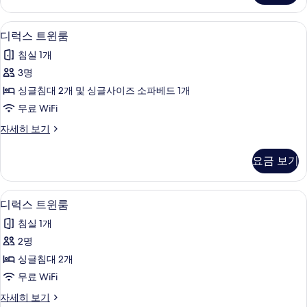
보
자
기
세
객실 내 금고, 책상, 암막 커튼, 무료 WiFi
디
2
히
디럭스 트윈룸
럭
보
침실 1개
기
스
3명
트
싱글침대 2개 및 싱글사이즈 소파베드 1개
윈
무료 WiFi
룸
디
자세히 보기
사
럭
진
스
요금 보기
트
모
윈
두
룸
디럭스 트윈룸 | 객실 내 금고, 책상, 암막 
디
5
자
디럭스 트윈룸
보
럭
세
기
침실 1개
히
스
보
2명
트
기
싱글침대 2개
윈
무료 WiFi
룸
디
자세히 보기
사