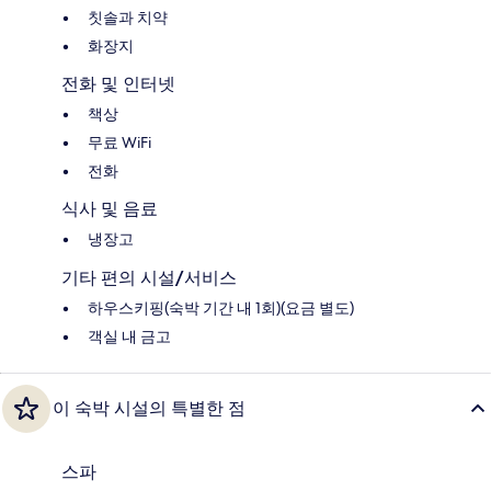
칫솔과 치약
화장지
전화 및 인터넷
책상
무료 WiFi
전화
식사 및 음료
냉장고
기타 편의 시설/서비스
하우스키핑(숙박 기간 내 1회)(요금 별도)
객실 내 금고
이 숙박 시설의 특별한 점
스파