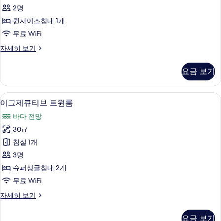
진
룸,
Main
2명
모
흡
Building)
퀸사이즈침대 1개
자
두
연
세
무료 WiFi
보
(Shower
히
더
자세히 보기
기
Only,
보
블
기
160cm
룸,
요금 보기
bed,
흡
연
Main
(Shower
Building)
이그제큐티브 트윈룸 | 객실 내 금고, 책상,
이
1
Only,
이그제큐티브 트윈룸
사
그
160cm
바다 전망
bed,
진
제
Main
30㎡
모
큐
Building)
침실 1개
자
두
티
세
3명
보
브
히
슈퍼싱글침대 2개
기
보
트
무료 WiFi
기
윈
이
자세히 보기
룸
그
사
제
요금 보기