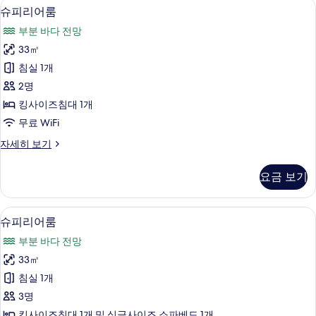
슈피리어룸 | 객실 내 금고, 책상, 암막 커튼
슈
7
히
슈피리어룸
피
보
부분 바다 전망
기
리
33㎡
어
침실 1개
룸
2명
사
킹사이즈침대 1개
진
무료 WiFi
모
슈
자세히 보기
두
피
보
리
요금 보기
어
기
룸
자
슈피리어룸 | 객실 내 금고, 책상, 암막 커튼
슈
3
세
슈피리어룸
피
히
부분 바다 전망
보
리
기
33㎡
어
침실 1개
룸
3명
사
킹사이즈침대 1개 및 싱글사이즈 소파베드 1개