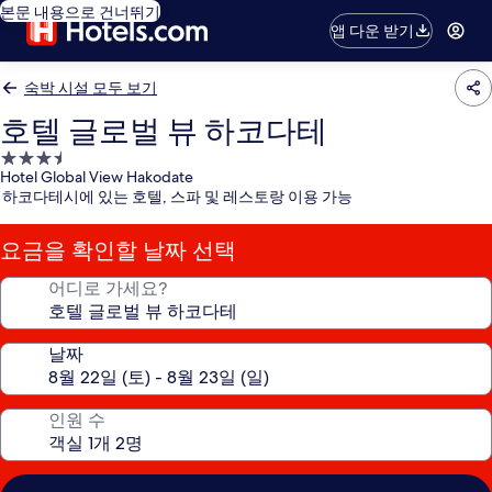
본문 내용으로 건너뛰기
앱 다운 받기
숙박 시설 모두 보기
호텔 글로벌 뷰 하코다테
3.5
Hotel Global View Hakodate
성
하코다테시에 있는 호텔, 스파 및 레스토랑 이용 가능
급
숙
요금을 확인할 날짜 선택
박
시
어디로 가세요?
설
날짜
인원 수