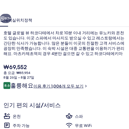
하
이전
다음
코
87+
소개
객실
위치
정책
다
호텔 글로벌 뷰 하코다테에서 차로 10분 이내 거리에는 유노카와 온천
테
도 있습니다. 이곳 스파에서 마사지도 받으실 수 있고 레스토랑에서는
간단한 식사가 가능합니다. 많은 분들이 이곳의 친절한 고객 서비스에
의
굉장히 만족했습니다. 이 숙박 시설은 대중 교통편을 이용하기가 편리
사
해요. 마츠카제초역의 경우 4분만 걸으면 갈 수 있고 하코다테에키마
에역도 9분 거리에 있어요.
진
현
₩69,552
재
갤
총 요금: ₩85,954
가
8월 26일 ~ 8월 27일
로비
러
격
이
훌륭해요
8.6
이용 후기 1,006개 모두 보기
은
10점 만점 중 8.6점.
리
용
₩69,552
후
기
인기 편의 시설/서비스
온천
스파
주차 가능
무료 WiFi