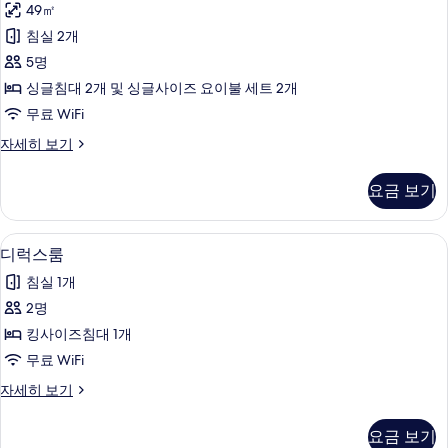
보
49㎡
스
기
침실 2개
위
5명
트
싱글침대 2개 및 싱글사이즈 요이불 세트 2개
사
무료 WiFi
진
주
자세히 보기
모
니
두
어
요금 보기
스
보
위
기
트
디럭스룸 | 객실 내 금고, 책상, 암막 커튼,
디
5
자
디럭스룸
럭
세
침실 1개
히
스
보
2명
룸
기
킹사이즈침대 1개
사
무료 WiFi
진
디
자세히 보기
모
럭
두
스
요금 보기
룸