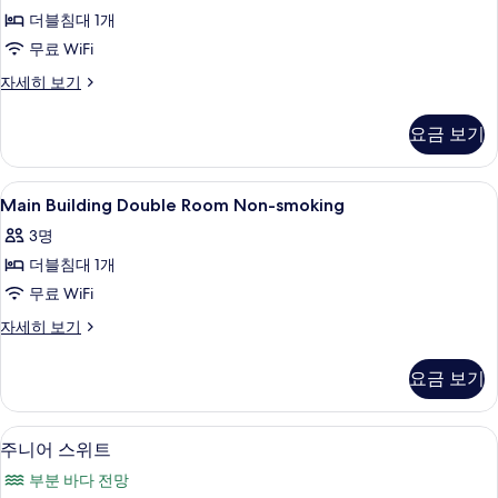
기
보
더블침대 1개
Room
기
Smoking
무료 WiFi
사
Main
자세히 보기
Building
진
Double
모
요금 보기
Room
두
Smoking
자
보
Main
객실 내 금고, 책상, 암막 커튼, 무료 WiFi
1
세
Main Building Double Room Non-smoking
Building
기
히
3명
보
Double
기
더블침대 1개
Room
Non-
무료 WiFi
smoking
Main
자세히 보기
사
Building
Double
진
요금 보기
Room
모
Non-
smoking
두
주니어 스위트 | 객실 내 금고, 책상, 암막 
주
4
자
주니어 스위트
보
니
세
부분 바다 전망
히
기
어