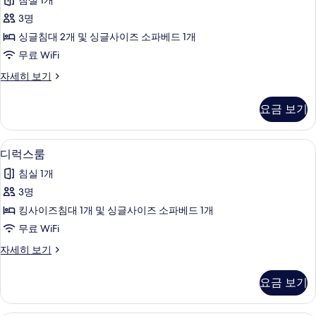
침실 1개
어
보
3명
기
트
싱글침대 2개 및 싱글사이즈 소파베드 1개
윈
무료 WiFi
룸
슈
자세히 보기
사
피
진
리
요금 보기
어
모
트
두
윈
디럭스룸 | 객실 내 금고, 책상, 암막 커튼,
디
5
룸
디럭스룸
보
럭
자
기
침실 1개
세
스
히
3명
룸
보
킹사이즈침대 1개 및 싱글사이즈 소파베드 1개
기
사
무료 WiFi
진
디
자세히 보기
모
럭
두
스
요금 보기
룸
보
자
기
세