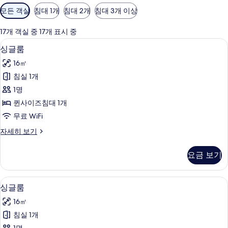
객
모든 객실
침대 1개
침대 2개
침대 3개 이상
실
에
17개 객실 중 17개 표시 중
사
객실 내 금고, 책상, 암막 커튼, 무료 WiFi
싱
5
싱글룸
용
글
가
16㎡
룸
능
침실 1개
사
한
1명
진
필
퀸사이즈침대 1개
터
모
무료 WiFi
두
싱
자세히 보기
보
글
기
룸
요금 보기
자
세
히
객실 내 금고, 책상, 암막 커튼, 무료 WiFi
싱
5
보
싱글룸
글
기
16㎡
룸
침실 1개
사