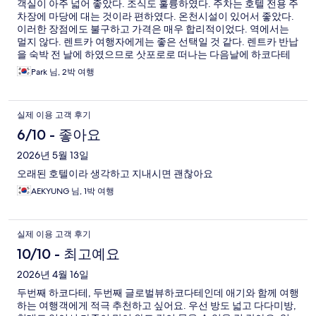
객실이 아주 넓어 좋았다. 조식도 훌륭하였다. 주차는 호텔 전용 주
차장에 마당에 대는 것이라 편하였다. 온천시설이 있어서 좋았다.
이러한 장점에도 불구하고 가격은 매우 합리적이었다. 역에서는
멀지 않다. 렌트카 여행자에게는 좋은 선택일 것 같다. 렌트카 반납
을 숙박 전 날에 하였으므로 삿포로로 떠나는 다음날에 하코다테
기차역까지 이동은 택시로 하였다. 기본요금 700 원이 나왔다. 걸
Park 님, 2박 여행
어갈 수도 있지만 큰 트렁크 두개라 끌고 가는 거 보다 택시 탑승은
매우 합리적인 선택이었다.
실제 이용 고객 후기
6/10 - 좋아요
2026년 5월 13일
오래된 호텔이라 생각하고 지내시면 괜찮아요
AEKYUNG 님, 1박 여행
실제 이용 고객 후기
10/10 - 최고예요
2026년 4월 16일
두번째 하코다테, 두번째 글로벌뷰하코다테인데 애기와 함께 여행
하는 여행객에게 적극 추천하고 싶어요. 우선 방도 넓고 다다미방,