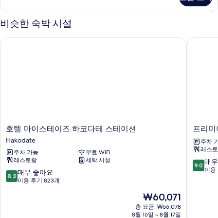
큐
진
티
모
브
비슷한 숙박 시설
트
두
윈
호텔 마이스테이즈 하코다테 스테이션
프리미어 
보
룸
자
기
세
히
보
기
호
프
호텔 마이스테이즈 하코다테 스테이션
프리미어
텔
리
Hakodate
주차 
마
미
레스토
주차 가능
무료 WiFi
이
어
레스토랑
세탁 시설
10
매우
스
호
9.0
점
이용 
테
텔
10
매우 좋아요
8.2
만
이
-
점
이용 후기 823개
점
즈
캐
만
현
₩60,071
중
하
빈
점
재
9.0
코
프
중
총 요금: ₩66,078
요
점,
다
8월 16일 ~ 8월 17일
레
8.2