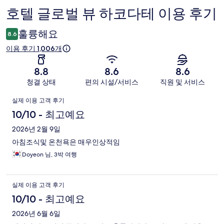
호텔 글로벌 뷰 하코다테 이용 후기
이
용
훌륭해요
8.6
후
이용 후기 1,006개
기
8.8
8.6
8.6
청결 상태
편의 시설/서비스
직원 및 서비스
이
실제 이용 고객 후기
용
10/10 - 최고예요
후
2026년 2월 9일
아침조식및 온천욕은 매우인상적임
기
Doyeon 님, 3박 여행
실제 이용 고객 후기
10/10 - 최고예요
2026년 6월 6일