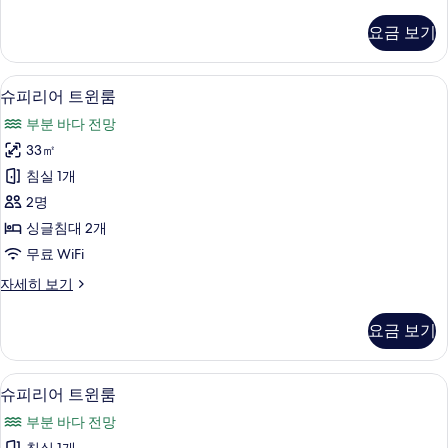
럭
진
스
요금 보기
트
모
윈
두
룸
슈피리어 트윈룸 | 객실 내 금고, 책상, 암
슈
6
자
슈피리어 트윈룸
보
피
세
기
부분 바다 전망
히
리
보
33㎡
어
기
침실 1개
트
2명
윈
싱글침대 2개
룸
무료 WiFi
사
슈
자세히 보기
진
피
모
리
요금 보기
어
두
트
보
윈
객실 내 금고, 책상, 암막 커튼, 무료 WiFi
슈
6
룸
슈피리어 트윈룸
기
피
자
부분 바다 전망
세
리
히