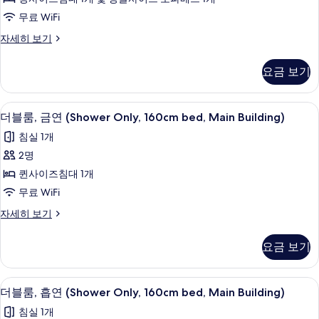
진
무료 WiFi
모
슈
자세히 보기
두
피
보
리
요금 보기
어
기
룸
자
객실 내 금고, 책상, 암막 커튼, 무료 WiFi
더
1
세
더블룸, 금연 (Shower Only, 160cm bed, Main Building)
블
히
침실 1개
보
룸,
기
2명
금
퀸사이즈침대 1개
연
무료 WiFi
(Shower
더
자세히 보기
Only,
블
160cm
룸,
요금 보기
bed,
금
연
Main
(Shower
Building)
객실 내 금고, 책상, 암막 커튼, 무료 WiFi
더
1
Only,
더블룸, 흡연 (Shower Only, 160cm bed, Main Building)
사
블
160cm
침실 1개
bed,