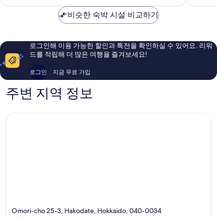
금
매
테
지
점,
₩60,071
우
스
비슷한 숙박 시설 비교하기
던
매
훌
테
트
우
륭
이
-
좋
해
션
하
아
로그인해 이용 가능한 할인과 특전을 확인하실 수 있어요. 리워
요,
Hakodate
코
요,
드를 적립해 더 많은 여행을 즐겨보세요!
이
다
이
용
테
용
로그인
지금 무료 가입
후
후
기
기
주변 지역 정보
1,010
823
개
개
Omori-cho 25-3, Hakodate, Hokkaido, 040-0034