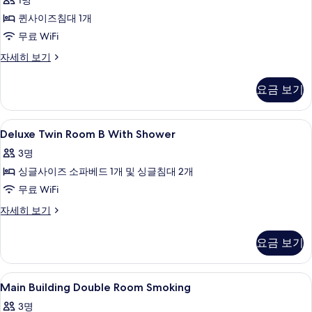
1명
진
퀸사이즈침대 1개
모
무료 WiFi
두
싱
자세히 보기
보
글
기
룸
요금 보기
자
세
히
Deluxe
객실 내 금고, 책상, 암막 커튼, 무료 WiFi
5
보
Deluxe Twin Room B With Shower
Twin
기
3명
Room
싱글사이즈 소파베드 1개 및 싱글침대 2개
B
With
무료 WiFi
Shower
Deluxe
자세히 보기
사
Twin
Room
진
요금 보기
B
모
With
Shower
두
Main
객실 내 금고, 책상, 암막 커튼, 무료 WiFi
1
자
Main Building Double Room Smoking
보
Building
세
3명
히
Double