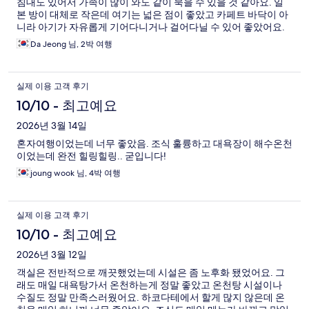
침대도 있어서 가족이 많이 와도 같이 묵을 수 있을 것 같아요. 일
본 방이 대체로 작은데 여기는 넓은 점이 좋았고 카페트 바닥이 아
니라 아기가 자유롭게 기어다니거나 걸어다닐 수 있어 좋았어요.
조식도 신선하고 맛있었어요!!
Da Jeong 님, 2박 여행
실제 이용 고객 후기
10/10 - 최고예요
2026년 3월 14일
혼자여행이었는데 너무 좋았음. 조식 훌륭하고 대욕장이 해수온천
이었는데 완전 힐링힐링.. 굳입니다!
joung wook 님, 4박 여행
실제 이용 고객 후기
10/10 - 최고예요
2026년 3월 12일
객실은 전반적으로 깨끗했었는데 시설은 좀 노후화 됐었어요. 그
래도 매일 대욕탕가서 온천하는게 정말 좋았고 온천탕 시설이나
수질도 정말 만족스러웠어요. 하코다테에서 할게 많지 않은데 온