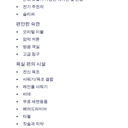
전기 주전자
슬리퍼
편안한 숙면
오리털 이불
암막 커튼
방음 객실
고급 침구
욕실 편의 시설
전신 욕조
샤워기/욕조 결합
레인폴 샤워기
비데
무료 세면용품
헤어드라이어
타월
칫솔과 치약