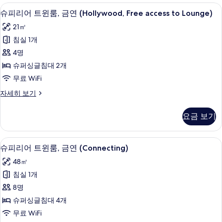
access
자
모
윈
고급 침구, 오리/거위털 이불, 객실 내 금
슈
세
to
4
룸,
슈피리어 트윈룸, 금연 (Hollywood, Free access to Lounge)
두
히
피
금
Lounge)
21㎡
보
보
연
리
사
기
(Free
침실 1개
기
어
진
access
4명
to
트
모
Lounge)
슈퍼싱글침대 2개
윈
두
자
무료 WiFi
세
룸,
보
히
슈
자세히 보기
금
기
보
피
기
연
리
요금 보기
어
(Hollywood,
트
Free
윈
고급 침구, 오리/거위털 이불, 객실 내 금
슈
access
4
룸,
슈피리어 트윈룸, 금연 (Connecting)
피
금
to
48㎡
연
리
Lounge)
(Hollywood,
침실 1개
사
어
Free
8명
access
진
트
to
슈퍼싱글침대 4개
모
윈
Lounge)
무료 WiFi
자
두
룸,