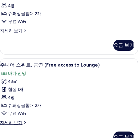
보
금
자
4명
세
기
연
히
슈퍼싱글침대 2개
사
보
무료 WiFi
기
진
트
자세히 보기
모
윈
두
룸,
요금 보기
금
보
연
기
자
주니어 스위트, 금연 (Free access to 
주
7
세
주니어 스위트, 금연 (Free access to Lounge)
니
히
바다 전망
보
어
기
48㎡
스
침실 1개
위
4명
트,
슈퍼싱글침대 2개
금
무료 WiFi
연
주
자세히 보기
(Free
니
access
어
요금 보기