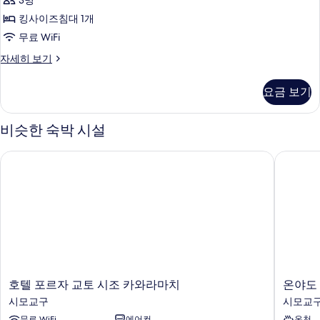
3명
Lounge)
킹
모
자
킹사이즈침대 1개
세
사
두
무료 WiFi
히
이
보
보
슈
자세히 보기
기
즈
기
피
리
침
요금 보기
어
대
룸,
킹
1
비슷한 숙박 시설
사
개,
이
호텔 포르자 교토 시조 카와라마치
온야도 
금
즈
침
연
대
(Queen,
1
Free
개,
금
access
연
to
(Queen,
Lounge)
Free
access
사
호
온
호텔 포르자 교토 시조 카와라마치
온야도
to
텔
야
진
시모교구
시모교
Lounge)
포
도
자
모
무료 WiFi
에어컨
온천