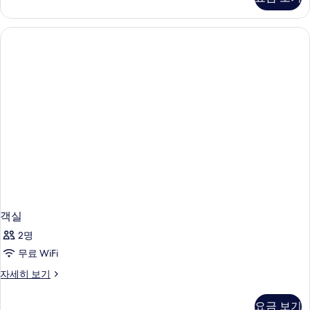
to
스
위
Lounge)
트,
사
금
연
진
(Free
모
access
두
to
Lounge)
보
자
기
세
히
보
기
객실
2명
무료 WiFi
객
자세히 보기
실
자
요금 보기