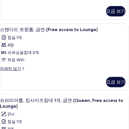
금
모
연
요금 보기
두
(Run
of
보
House)
스탠다드 트윈룸, 금연 (Free access to
스
기
4
자
스탠다드 트윈룸, 금연 (Free access to Lounge)
탠
세
침실 1개
히
다
보
4명
드
기
슈퍼싱글침대 2개
트
무료 WiFi
윈
스
자세히 보기
룸,
탠
금
다
요금 보기
드
연
트
(Free
윈
슈피리어룸, 킹사이즈침대 1개, 금연 (Queen
슈
5
룸,
access
슈피리어룸, 킹사이즈침대 1개, 금연 (Queen, Free access to
피
금
Lounge)
to
연
리
Lounge)
21㎡
(Free
어
사
access
침실 1개
to
룸,
진