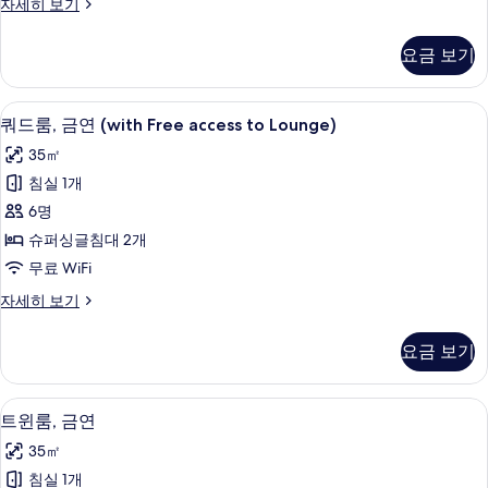
Lounge)
트
자세히 보기
히
윈
사
보
룸,
기
요금 보기
진
금
연
모
(INTERGATE,Free
쿼드룸, 금연 (with Free access to 
쿼
두
6
access
쿼드룸, 금연 (with Free access to Lounge)
드
to
보
35㎡
Lounge)
룸,
기
자
침실 1개
금
세
6명
히
연
보
슈퍼싱글침대 2개
(with
기
무료 WiFi
Free
쿼
자세히 보기
access
드
to
룸,
요금 보기
Lounge)
금
사
연
(with
진
트윈룸, 금연 | 고급 침구, 오리/거위털 이
트
4
Free
트윈룸, 금연
모
윈
access
35㎡
to
두
룸,
Lounge)
침실 1개