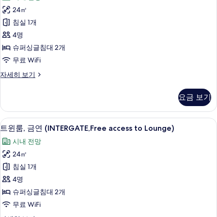
어
Hollywood)
두
24㎡
자
트
보
침실 1개
세
윈
히
기
4명
보
룸,
슈퍼싱글침대 2개
기
금
무료 WiFi
연
슈
자세히 보기
(Shinmachi
피
리
Side,
요금 보기
어
Free
트
access
윈
고급 침구, 오리/거위털 이불, 객실 내 금
트
to
5
룸,
트윈룸, 금연 (INTERGATE,Free access to Lounge)
윈
금
Lounge)
시내 전망
연
룸,
사
(Shinmachi
24㎡
금
진
Side,
침실 1개
Free
연
모
access
4명
(INTERGATE,Free
두
to
슈퍼싱글침대 2개
access
Lounge)
보
무료 WiFi
자
to
기
세