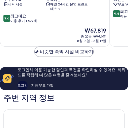
르
노
세
세탁 시설
매일 24시간 운영 프런트
무료 W
자
노
두
히
데스크
교
교
10
최고
보
보
9.4
10
토
최고예요
토
점
이용 
9.6
기
기
점
시
이용 후기 1,627개
시
만
만
조
치
점
현
₩67,819
점
카
조
중
재
중
와
총 요금: ₩74,601
내
9.4
요
8월 18일 ~ 8월 19일
9.6
라
추
점,
금
점,
마
럴
최
₩67,819
비슷한 숙박 시설 비교하기
최
치
핫
고
고
시
스
예
예
모
프
요,
요,
교
링
이
로그인해 이용 가능한 할인과 특전을 확인하실 수 있어요. 리워
이
구
스
용
드를 적립해 더 많은 여행을 즐겨보세요!
용
시
후
후
모
기
로그인
지금 무료 가입
기
교
4,118
1,627
구
개
주변 지역 정보
개