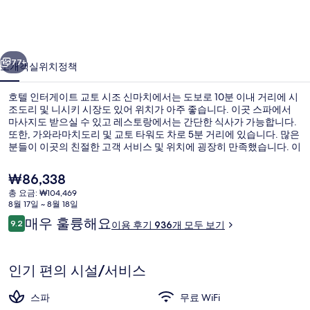
이
트
이전
다음
교
77+
소개
객실
위치
정책
토
호텔 인터게이트 교토 시조 신마치에서는 도보로 10분 이내 거리에 시
시
조도리 및 니시키 시장도 있어 위치가 아주 좋습니다. 이곳 스파에서
마사지도 받으실 수 있고 레스토랑에서는 간단한 식사가 가능합니다.
조
또한, 가와라마치도리 및 교토 타워도 차로 5분 거리에 있습니다. 많은
신
분들이 이곳의 친절한 고객 서비스 및 위치에 굉장히 만족했습니다. 이
숙박 시설은 대중 교통편을 이용하기가 편리해요. 가라스마 오이케 역
마
의 경우 8분만 걸으면 갈 수 있고 니조조마에 역도 14분 거리에 있어요.
현
₩86,338
재
치
총 요금: ₩104,469
가
8월 17일 ~ 8월 18일
공중 목욕탕
의
격
이
매우 훌륭해요
9.2
이용 후기 936개 모두 보기
은
10점 만점 중 9.2점.
사
용
₩86,338
후
진
기
인기 편의 시설/서비스
갤
스파
무료 WiFi
러