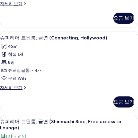
세
슈
자세히 보기
보
금
히
피
기
보
연
리
요금 보기
기
어
(Connecting)
트
사
윈
슈피리어 트윈룸, 금연 (Connecting, H
슈
4
룸,
진
슈피리어 트윈룸, 금연 (Connecting, Hollywood)
피
금
모
46㎡
연
리
두
(Connecting)
침실 1개
어
자
보
8명
세
트
기
히
슈퍼싱글침대 4개
윈
보
무료 WiFi
기
룸,
슈
자세히 보기
금
피
연
리
요금 보기
어
(Connecting,
트
Hollywood)
윈
슈피리어 트윈룸, 금연 (Shinmachi Side,
슈
사
5
룸,
슈피리어 트윈룸, 금연 (Shinmachi Side, Free access to
피
금
Lounge)
진
연
리
모
시내 전망
(Connecting,