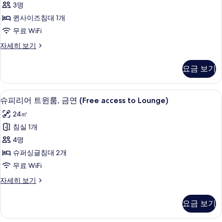
룸,
3명
퀸
퀸사이즈침대 1개
사
무료 WiFi
이
슈
자세히 보기
즈
피
리
침
요금 보기
어
대
룸,
퀸
1
고급 침구, 오리/거위털 이불, 객실 내 금
슈
4
사
슈피리어 트윈룸, 금연 (Free access to Lounge)
개,
피
이
24㎡
금
즈
리
침
침실 1개
연
어
대
4명
(Queen,
1
트
Free
개,
슈퍼싱글침대 2개
윈
금
access
무료 WiFi
연
룸,
to
(Queen,
슈
자세히 보기
금
Lounge)
Free
피
access
연
리
사
요금 보기
to
어
(Free
진
Lounge)
트