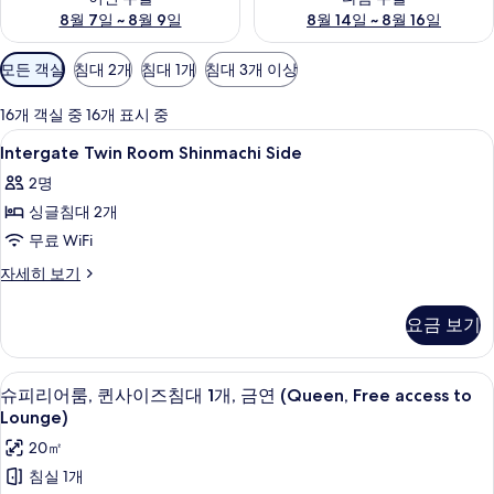
8월 7일 ~ 8월 9일
8월 14일 ~ 8월 16일
객
모든 객실
침대 2개
침대 1개
침대 3개 이상
실
에
16개 객실 중 16개 표시 중
사
Intergate
고급 침구, 오리/거위털 이불, 객실 내 금
8
Intergate Twin Room Shinmachi Side
용
Twin
가
2명
Room
능
싱글침대 2개
Shinmachi
한
Side
무료 WiFi
필
사
Intergate
자세히 보기
터
Twin
진
Room
모
요금 보기
Shinmachi
두
Side
자
보
고급 침구, 오리/거위털 이불, 객실 내 금
슈
4
세
슈피리어룸, 퀸사이즈침대 1개, 금연 (Queen, Free access to
기
피
히
Lounge)
보
리
20㎡
기
어
침실 1개