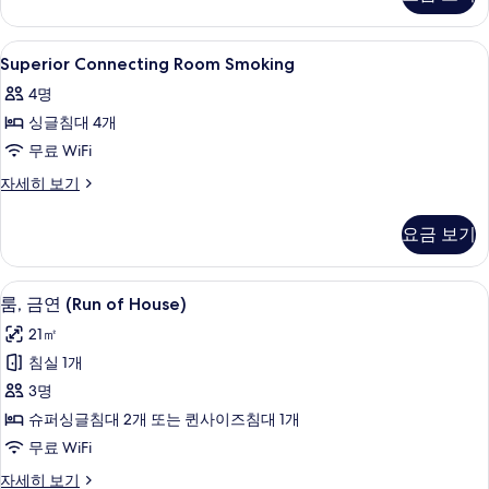
세
히
보
Superior
고급 침구, 오리/거위털 이불, 객실 내 금
1
기
Superior Connecting Room Smoking
Connecting
4명
Room
싱글침대 4개
Smoking
사
무료 WiFi
진
Superior
자세히 보기
Connecting
모
Room
요금 보기
두
Smoking
자
보
세
고급 침구, 오리/거위털 이불, 객실 내 금
룸,
기
4
히
룸, 금연 (Run of House)
금
보
21㎡
기
연
침실 1개
(Run
3명
of
슈퍼싱글침대 2개 또는 퀸사이즈침대 1개
House)
무료 WiFi
사
진
룸,
자세히 보기