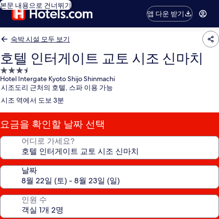
본문 내용으로 건너뛰기
앱 다운 받기
숙박 시설 모두 보기
호텔 인터게이트 교토 시조 신마치
3.5
Hotel Intergate Kyoto Shijo Shinmachi
성
시조도리 근처의 호텔, 스파 이용 가능
급
시조 역에서 도보 3분
숙
박
요금을 확인할 날짜 선택
시
설
어디로 가세요?
날짜
인원 수