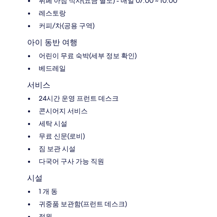
뷔페 아침 식사(요금 별도) - 매일 07:00 ~ 10:00
레스토랑
커피/차(공용 구역)
아이 동반 여행
어린이 무료 숙박(세부 정보 확인)
베드레일
서비스
24시간 운영 프런트 데스크
콘시어지 서비스
세탁 시설
무료 신문(로비)
짐 보관 시설
다국어 구사 가능 직원
시설
1 개 동
귀중품 보관함(프런트 데스크)
정원