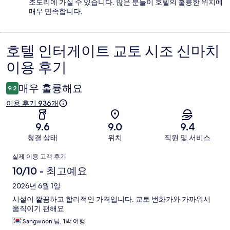
조도리에 가실 수 있습니다. 많은 분들이 호텔의 훌륭한 위치에
매우 만족합니다.
호텔 인터게이트 교토 시조 신마치
이
이용 후기
용
후
매우 훌륭해요
9.2
기
이용 후기 936개
9.6
9.0
9.4
청결 상태
위치
직원 및 서비스
이
실제 이용 고객 후기
용
10/10 - 최고예요
후
2026년 6월 1일
시설이 깔끔하고 합리적인 가격입니다. 교토 번화가와 가까워서
기
움직이기 편해요
Sangwoon 님, 1박 여행