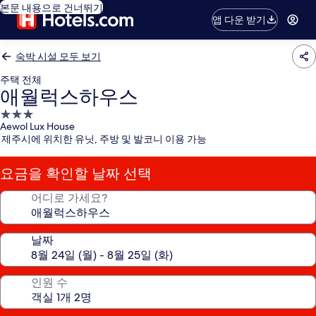
본문 내용으로 건너뛰기
앱 다운 받기
숙박 시설 모두 보기
주택 전체
애월럭스하우스
3.0
Aewol Lux House
성
제주시에 위치한 유닛, 주방 및 발코니 이용 가능
급
숙
요금을 확인할 날짜 선택
박
시
어디로 가세요?
설
날짜
인원 수