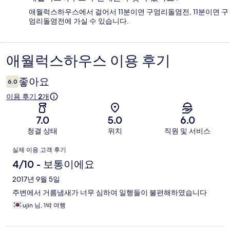
애월럭스하우스에서 걸어서 11분이면 구엄리돌염전, 11분이면 구
엄리돌염전에 가실 수 있습니다.
애월럭스하우스 이용 후기
이
용
좋아요
6.0
후
이용 후기 2개
기
7.0
5.0
6.0
청결 상태
위치
직원 및 서비스
이
실제 이용 고객 후기
용
4/10 - 보통이에요
후
2017년 9월 5일
주변에서 거름냄새가 너무 심하여 일행들이 불편해하였습니다
기
ujin 님, 1박 여행