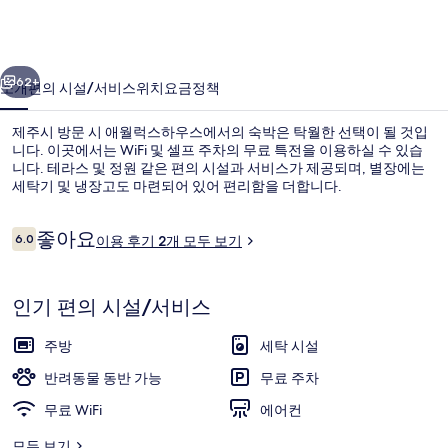
우
스
이전
다음
의
62+
소개
편의 시설/서비스
위치
요금
정책
사
제주시 방문 시 애월럭스하우스에서의 숙박은 탁월한 선택이 될 것입
진
니다. 이곳에서는 WiFi 및 셀프 주차의 무료 특전을 이용하실 수 있습
니다. 테라스 및 정원 같은 편의 시설과 서비스가 제공되며, 별장에는
갤
세탁기 및 냉장고도 마련되어 있어 편리함을 더합니다.
러
리
이
좋아요
6.0
이용 후기 2개 모두 보기
10점 만점 중 6.0점.
용
후
기
숙박 시설 정면
인기 편의 시설/서비스
주방
세탁 시설
반려동물 동반 가능
무료 주차
무료 WiFi
에어컨
모두 보기