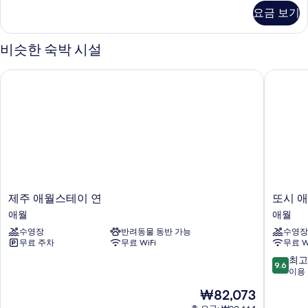
두
리
제
사
요금 보기
룸
자
보
진
자
세
기
세
히
비슷한 숙박 시설
모
히
보
두
보
기
제주 애월스테이 연
또시 애
기
보
기
제
또
제주 애월스테이 연
또시 
주
시
애월
애월
애
애
수영장
반려동물 동반 가능
수영장
월
월
무료 주차
무료 WiFi
무료 W
스
애
테
월
10
최고
9.6
이
점
이용 
연
만
현
₩82,073
애
점
재
월