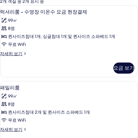
에
2개 객실 중 2개 표시 중
사
책상, 암막 커튼, 무료 WiFi
럭
13
럭셔리룸 - 수영장 미온수 요금 현장결제
용
셔
가
99㎡
리
능
8명
룸
한
퀸사이즈침대 1개, 싱글침대 1개 및 퀸사이즈 소파베드 1개
-
필
무료 WiFi
터
수
럭
자세히 보기
영
셔
장
리
요금 보기
룸
미
-
온
수
책상, 암막 커튼, 무료 WiFi
패
13
영
수
패밀리룸
밀
장
요
99㎡
미
리
금
온
8명
룸
수
현
퀸사이즈침대 2개 및 퀸사이즈 소파베드 1개
요
사
장
금
무료 WiFi
진
현
결
패
자세히 보기
장
모
밀
제
결