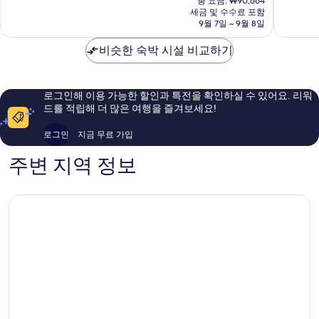
중
총 요금: ₩90,664
요
세금 및 수수료 포함
9.6
금
9월 7일 ~ 9월 8일
점,
₩82,073
최
비슷한 숙박 시설 비교하기
고
예
요,
이
로그인해 이용 가능한 할인과 특전을 확인하실 수 있어요. 리워
용
드를 적립해 더 많은 여행을 즐겨보세요!
후
기
로그인
지금 무료 가입
60
개
주변 지역 정보