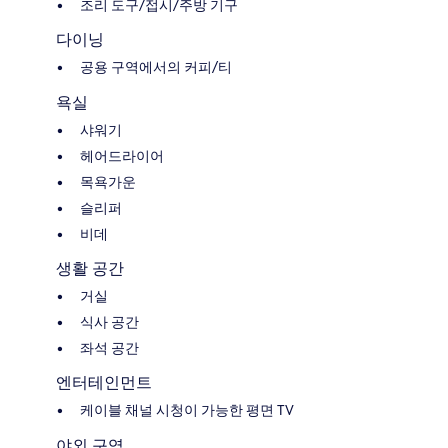
조리 도구/접시/주방 기구
다이닝
공용 구역에서의 커피/티
욕실
샤워기
헤어드라이어
목욕가운
슬리퍼
비데
생활 공간
거실
식사 공간
좌석 공간
엔터테인먼트
케이블 채널 시청이 가능한 평면 TV
야외 구역