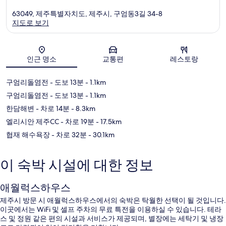
63049, 제주특별자치도, 제주시, 구엄동3길 34-8
지도로 보기
지도
인근 명소
교통편
레스토랑
구엄리돌염전
- 도보 13분
- 1.1km
구엄리돌염전
- 도보 13분
- 1.1km
한담해변
- 차로 14분
- 8.3km
엘리시안 제주CC
- 차로 19분
- 17.5km
협재 해수욕장
- 차로 32분
- 30.1km
이 숙박 시설에 대한 정보
애월럭스하우스
제주시 방문 시 애월럭스하우스에서의 숙박은 탁월한 선택이 될 것입니다.
이곳에서는 WiFi 및 셀프 주차의 무료 특전을 이용하실 수 있습니다. 테라
스 및 정원 같은 편의 시설과 서비스가 제공되며, 별장에는 세탁기 및 냉장