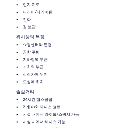
현지 지도
다리미/다리미판
전화
짐 보관
위치상의 특징
쇼핑센터와 연결
공항 주변
지하철역 부근
기차역 부근
상점가에 위치
도심에 위치
즐길거리
24시간 헬스클럽
2 개 야외 테니스 코트
시설 내에서 라켓볼/스쿼시 가능
시설 내에서 테니스 가능