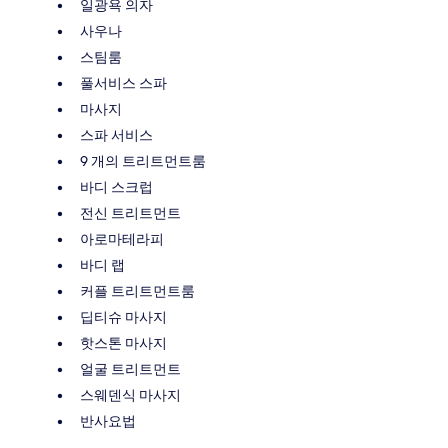
일광욕 의자
사우나
스팀룸
풀서비스 스파
마사지
스파 서비스
9 개의 트리트먼트룸
바디 스크럽
전신 트리트먼트
아로마테라피
바디 랩
커플 트리트먼트룸
딥티슈 마사지
핫스톤 마사지
얼굴 트리트먼트
스웨덴식 마사지
반사요법