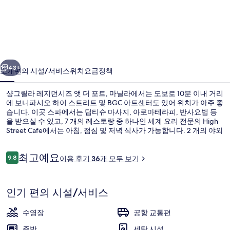
라
레
지
던
이전
다음
시
43+
소개
편의 시설/서비스
위치
요금
정책
즈
샹그릴라 레지던시즈 앳 더 포트, 마닐라에서는 도보로 10분 이내 거리
앳
에 보니파시오 하이 스트리트 및 BGC 아트센터도 있어 위치가 아주 좋
습니다. 이곳 스파에서는 딥티슈 마사지, 아로마테라피, 반사요법 등
더
을 받으실 수 있고, 7 개의 레스토랑 중 하나인 세계 요리 전문의 High
포
Street Cafe에서는 아침, 점심 및 저녁 식사가 가능합니다. 2 개의 야외
수영장 및 3 개의 바/라운지의 기타 편의 시설은 물론, 아파트에는 전
트,
신 욕조 및 주방이 마련되어 있습니다.
이
최고예요
9.8
이용 후기 36개 모두 보기
10점 만점 중 9.8점.
마
용
후
외관
닐
기
인기 편의 시설/서비스
라
의
수영장
공항 교통편
주방
세탁 시설