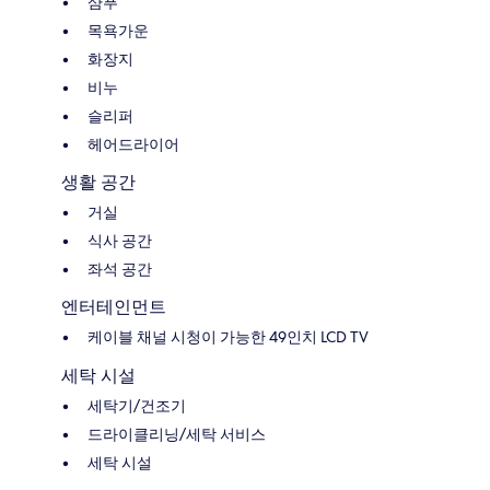
샴푸
목욕가운
화장지
비누
슬리퍼
헤어드라이어
생활 공간
거실
식사 공간
좌석 공간
엔터테인먼트
케이블 채널 시청이 가능한 49인치 LCD TV
세탁 시설
세탁기/건조기
드라이클리닝/세탁 서비스
세탁 시설