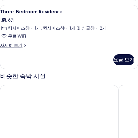
기
히
Three-
1 개의 침실, 고급 침구, 객실 내 금고, 책
6
보
Three-Bedroom Residence
Bedroom
기
6명
Residence
킹사이즈침대 1개, 퀸사이즈침대 1개 및 싱글침대 2개
사
무료 WiFi
진
모
Three-
자세히 보기
Bedroom
두
Residence
요금 보기
보
자
세
기
히
비슷한 숙박 시설
보
기
샹그릴라 더 포트, 마닐라
세다 보