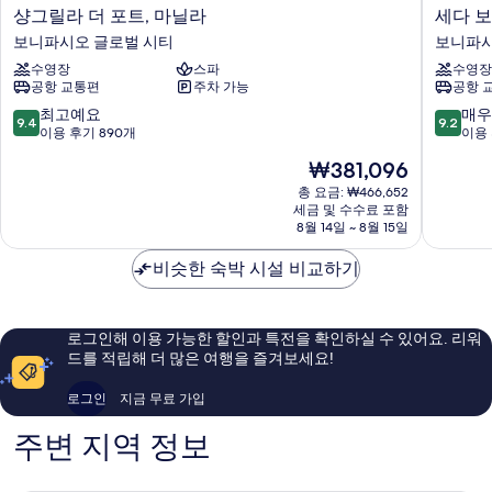
샹
세
샹그릴라 더 포트, 마닐라
세다 
그
다
보니파시오 글로벌 시티
보니파시
릴
보
수영장
스파
수영장
라
니
공항 교통편
주차 가능
공항 
더
파
포
시
10
10
최고예요
매우
9.4
9.2
트,
오
점
점
이용 후기 890개
이용 
마
글
만
만
현
₩381,096
닐
로
점
점
재
라
벌
중
중
총 요금: ₩466,652
요
보
세금 및 수수료 포함
시
9.4
9.2
금
8월 14일 ~ 8월 15일
니
티
점,
점,
₩381,096
파
마
최
매
비슷한 숙박 시설 비교하기
시
닐
고
우
오
라
예
훌
글
보
요,
륭
로
니
이
해
로그인해 이용 가능한 할인과 특전을 확인하실 수 있어요. 리워
벌
파
용
요,
드를 적립해 더 많은 여행을 즐겨보세요!
시
시
후
이
티
오
기
용
로그인
지금 무료 가입
글
890
후
로
개
기
주변 지역 정보
벌
1,014
시
개
티