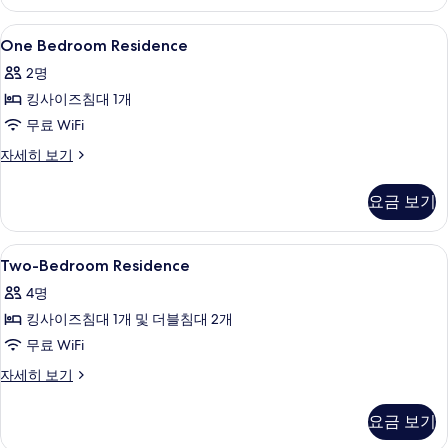
개,
두
주
One
1 개의 침실, 고급 침구, 객실 내 금고, 책
12
방
보
One Bedroom Residence
Bedroom
자
기
2명
세
Residence
히
킹사이즈침대 1개
사
보
무료 WiFi
진
기
모
One
자세히 보기
Bedroom
두
Residence
요금 보기
보
자
세
기
히
Two-
거실 공간 | 케이블 채널 시청이 가능한 49인
2
보
Two-Bedroom Residence
Bedroom
기
4명
Residence
킹사이즈침대 1개 및 더블침대 2개
사
무료 WiFi
진
모
Two-
자세히 보기
Bedroom
두
Residence
요금 보기
보
자
세