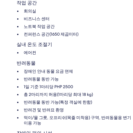
작업 공간
회의실
비즈니스 센터
노트북 작업 공간
컨퍼런스 공간(1650 제곱미터)
실내 온도 조절기
에어컨
반려동물
장애인 안내 동물 요금 면제
반려동물 동반 가능
1일 기준 1마리당 PHP 2500
총 2마리까지 허용(1마리당 최대 18 kg)
반려동물 동반 가능(특정 객실에 한함)
반려견 및 반려묘 환영
먹이/물 그릇, 오프리쉬(목줄 미착용) 구역, 반려동물용 변기
이용 가능