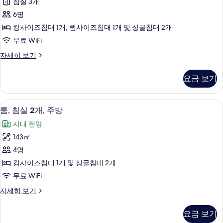
침실 3개
진
기
6명
모
킹사이즈침대 1개, 퀸사이즈침대 1개 및 싱글침대 2개
두
무료 WiFi
보
기
Three
자세히 보기
Bedroom
Residences
요금 보기
자
세
히
1 개의 침실, 고급 침구, 객실 내 금고, 책
룸,
8
보
룸, 침실 2개, 주방
침
기
시내 전망
실
143㎡
2
4명
개,
킹사이즈침대 1개 및 싱글침대 2개
주
무료 WiFi
방
룸,
자세히 보기
사
침
진
실
요금 보기
2
모