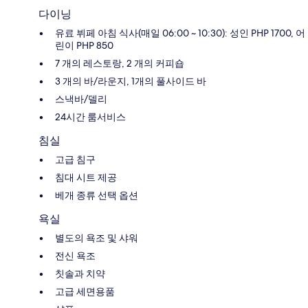
다이닝
유료 뷔페 아침 식사(매일 06:00 ~ 10:30): 성인 PHP 1700, 어
린이 PHP 850
7 개의 레스토랑, 2 개의 커피숍
3 개의 바/라운지, 1개의 풀사이드 바
스낵바/델리
24시간 룸서비스
침실
고급 침구
침대 시트 제공
베개 종류 선택 옵션
욕실
별도의 욕조 및 샤워
전신 욕조
칫솔과 치약
고급 세면용품