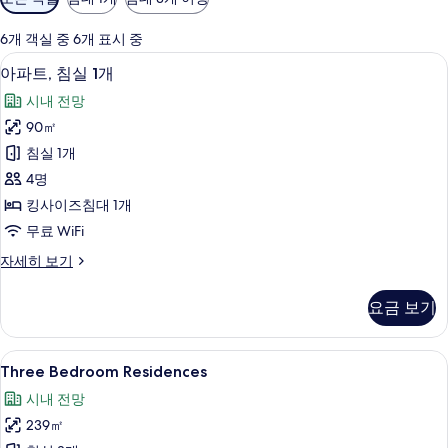
실
에
6개 객실 중 6개 표시 중
사
1 개의 침실, 고급 침구, 객실 내 금고, 책
아
10
아파트, 침실 1개
용
파
가
시내 전망
트,
능
90㎡
침
한
침실 1개
실
필
4명
터
1
킹사이즈침대 1개
개
무료 WiFi
사
아
자세히 보기
진
파
모
트,
요금 보기
침
두
실
보
1
Three
1 개의 침실, 고급 침구, 객실 내 금고, 책
17
개
기
Three Bedroom Residences
Bedroom
자
시내 전망
세
Residences
히
239㎡
사
보