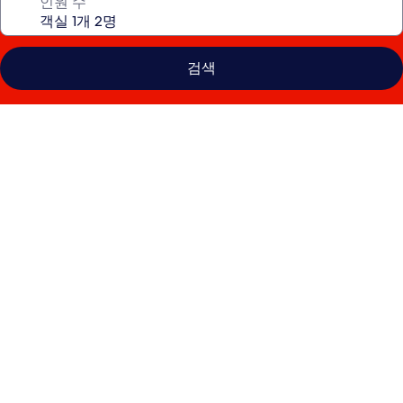
인원 수
검색
샹
그
릴