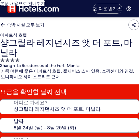
본문 내용으로 건너뛰기
앱 다운 받기
숙박 시설 모두 보기
아파트식 호텔
샹그릴라 레지던시즈 앳 더 포트, 마
닐라
4.0
Shangri-La Residences at the Fort, Manila
성
가족 여행에 좋은 아파트식 호텔, 풀서비스 스파 있음, 쇼핑센터와 연결,
급
보니파시오 하이 스트리트 근처
숙
박
요금을 확인할 날짜 선택
시
설
어디로 가세요?
날짜