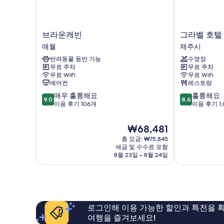
보
히
보
기
기
브
그
브라운캐빈
그라벨 호텔
라
라
애월
제주시
운
벨
반려동물 동반 가능
수영장
캐
호
무료 주차
무료 주차
빈
텔
무료 WiFi
무료 WiFi
애
제
에어컨
레스토랑
월
주
10
10
매우 훌륭해요
훌륭해요
제
9.0
8.6
점
점
이용 후기 106개
이용 후기 1,
주
만
만
시
점
점
현
₩68,481
중
중
재
총 요금: ₩75,845
9.0
8.6
요
세금 및 수수료 포함
점,
점,
금
8월 23일 ~ 8월 24일
매
훌
₩68,481
우
륭
훌
해
륭
요,
해
이
요,
용
로그인해 이용 가능한 할인과 특전을 확
이
후
여행을 즐겨보세요!
용
기