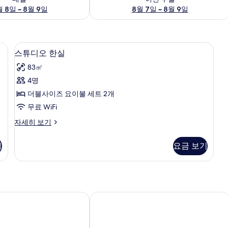
 8일 ~ 8월 9일
8월 7일 ~ 8월 9일
실, 무료 WiFi
스튜디오 한실 | 1 개의 침실, 무료 WiFi
스
9
스튜디오 한실
튜
83㎡
디
4명
오
더블사이즈 요이불 세트 2개
한
무료 WiFi
실
스
자세히 보기
사
튜
진
디
기
요금 보기
오
모
한
두
실
자
보
세
기
히
제주
호텔 난타 제주
보
기