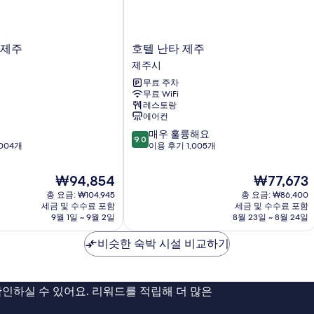
호
 제주
호텔 난타 제주
텔
제주시
난
무료 주차
타
무료 WiFi
제
레스토랑
주
에어컨
제
10
매우 훌륭해요
주
9.0
점
004개
이용 후기 1,005개
시
만
점
현
현
₩94,854
₩77,673
중
재
재
총 요금: ₩104,945
총 요금: ₩86,400
9.0
요
요
세금 및 수수료 포함
세금 및 수수료 포함
점,
금
금
9월 1일 ~ 9월 2일
8월 23일 ~ 8월 24일
매
₩94,854
₩77,673
우
비슷한 숙박 시설 비교하기
훌
륭
해
요,
인하실 수 있어요. 리워드를 적립해 더 많은
이
용