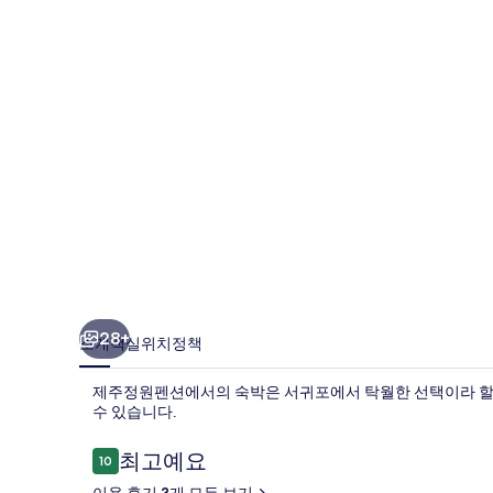
션
의
사
진
갤
러
리
28+
소개
객실
위치
정책
제주정원펜션에서의 숙박은 서귀포에서 탁월한 선택이라 할 수
수 있습니다.
이
최고예요
10
10점 만점 중 10점.
용
이용 후기 3개 모두 보기