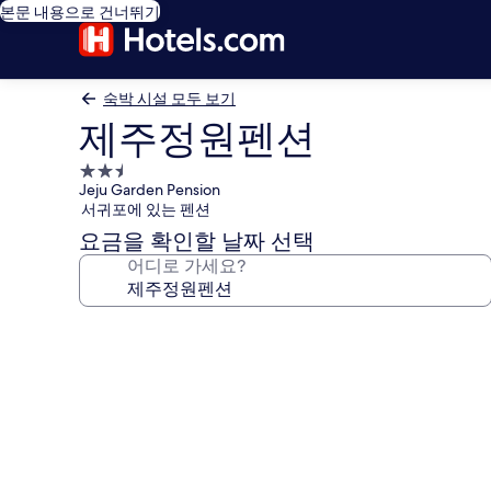
본문 내용으로 건너뛰기
숙박 시설 모두 보기
제주정원펜션
2.5
Jeju Garden Pension
성
서귀포에 있는 펜션
급
요금을 확인할 날짜 선택
숙
어디로 가세요?
박
시
설
제
주
정
원
펜