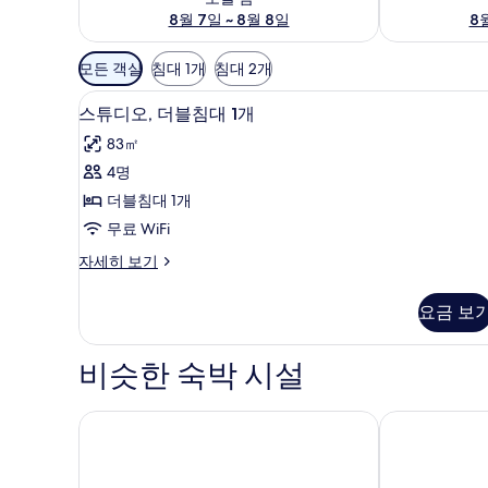
8월 7일 ~ 8월 8일
8월
객
모든 객실
침대 1개
침대 2개
실
스튜디오, 더블침대 1개 | 1 개의 침
스
에
2
스튜디오, 더블침대 1개
튜
사
83㎡
용
디
4명
가
오,
더블침대 1개
능
더
한
무료 WiFi
블
필
스
자세히 보기
침
터
튜
대
디
요금 보
오,
1
더
개
블
비슷한 숙박 시설
침
사
대
진
1
브라운캐빈
그라벨 호텔 
모
개
자
두
세