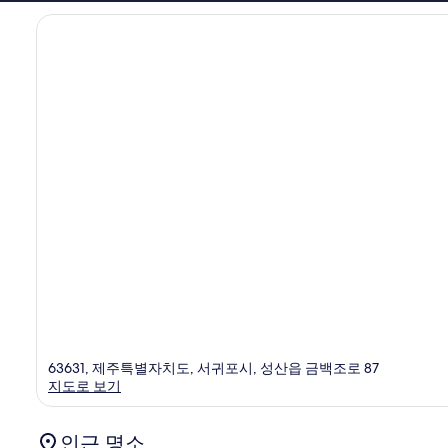
후
기
1,005
개
63631, 제주특별자치도, 서귀포시, 성산읍 금백조로 87
지도로 보기
인근 명소