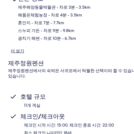
제주해양동물박물관
- 차로 3분
- 3.5km
해품은체험농장
- 차로 4분
- 3.5km
지
혼인지
- 차로 7분
- 7.7km
스누피 가든
- 차로 9분
- 9.8km
광치기 해변
- 차로 10분
- 6.7km
더 보기
제주정원펜션
제주정원펜션에서의 숙박은 서귀포에서 탁월한 선택이라 할 수 있습니다.
있습니다.
호텔 규모
11개 객실
체크인/체크아웃
체크인 시작 시간: 15:00, 체크인 종료 시간: 22:00
최소 체크인 나이(만): 18세