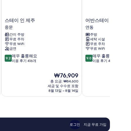
스
어
스테이 인 제주
어반스테이 제주공항
테
반
중문
연동
이
스
간이 주방
주방
인
테
무료 주차
세탁 시설
제
이
무료 WiFi
무료 주차
주
제
금연
무료 WiFi
중
주
10
10
매우 훌륭해요
매우 훌륭해요
문
공
9.2
9.0
점
점
이용 후기 416개
이용 후기 47개
항
만
만
연
점
점
동
현
₩76,909
중
중
재
총 요금: ₩84,600
9.2
9.0
요
세금 및 수수료 포함
점,
점,
금
8월 13일 ~ 8월 14일
매
매
₩76,909
우
우
훌
훌
륭
륭
해
해
요,
요,
이
이
로그인
지금 무료 가입
용
용