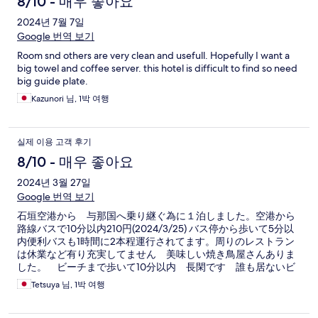
8/10 - 매우 좋아요
2024년 7월 7일
Google 번역 보기
Room snd others are very clean and usefull. Hopefully I want a
big towel and coffee server. this hotel is difficult to find so need
big guide plate.
Kazunori 님, 1박 여행
실제 이용 고객 후기
8/10 - 매우 좋아요
2024년 3월 27일
Google 번역 보기
石垣空港から 与那国へ乗り継ぐ為に１泊しました。空港から
路線バスで10分以内210円(2024/3/25) バス停から歩いて5分以
内便利バスも1時間に2本程運行されてます。周りのレストラン
は休業など有り充実してません 美味しい焼き鳥屋さんありま
した。 ビーチまで歩いて10分以内 長閑です 誰も居ないビ
ーチで 最果て感満喫 部屋は広く お風呂も改装された綺麗な
Tetsuya 님, 1박 여행
ユニット お湯貯められます(共同) 流し台調理器具食器も自由
に使えます。 冷蔵庫も共有 廊下が狭め 部屋の鏡が低いと