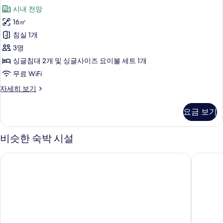
탠
시내 전망
다
16㎡
드
침실 1개
트
3명
리
싱글침대 2개 및 싱글사이즈 요이불 세트 1개
플
무료 WiFi
룸,
스
자세히 보기
공
탠
용
다
요금 보기
드
욕
트
실
리
비슷한 숙박 시설
플
사
룸,
호텔 이시가키지마 2020
미스터 .
진
공
용
모
욕
두
실
자
보
세
기
히
보