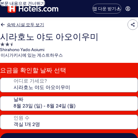
본문 내용으로 건너뛰기
앱 다운 받기
숙박 시설 모두 보기
시라호노 야도 아오이우미
2.5
Shirahono Yado Aoiumi
성
이시가키시에 있는 게스트하우스
급
숙
요금을 확인할 날짜 선택
박
시
어디로 가세요?
설
날짜
인원 수