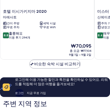
기
호
미
호텔 이시가키지마 2020
미스터 
텔
스
마에사토
신에이
이
터
간이 주방
세탁 시설
주차 
시
.
무료 주차
무료 WiFi
냉장고
가
킨
키
조
10
10
훌륭해요
매우
8.8
8.4
지
그
점
점
이용 후기 294개
이용 
마
랜
만
만
현
₩70,095
2020
드
점
점
재
마
캣
중
중
총 요금: ₩77,104
요
에
9월 1일 ~ 9월 2일
츠
8.8
8.4
금
사
신
점,
점,
₩70,095
토
비슷한 숙박 시설 비교하기
에
훌
매
이
륭
우
초
해
좋
요,
아
로그인해 이용 가능한 할인과 특전을 확인하실 수 있어요. 리워
이
요,
드를 적립해 더 많은 여행을 즐겨보세요!
용
이
후
용
로그인
지금 무료 가입
기
후
294
기
주변 지역 정보
개
156
개