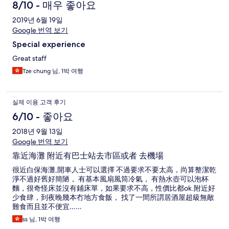
8/10 - 매우 좋아요
2019년 6월 19일
Google 번역 보기
Special experience
Great staff
Tze chung 님, 1박 여행
실제 이용 고객 후기
6/10 - 좋아요
2018년 9월 13일
Google 번역 보기
靠近海灘 附近有巴士站去市區或者 去機場
很近白保海灘,開車人士可以選擇 不過要求不要太高，尚算整潔乾
淨不過好舊好簡陋， 有基本風扇風筒冷氣， 有熱水壺可以泡杯
麵，很奇怪床並沒有鋪床單，如果要求不高，性價比都ok.附近好
少食肆，到夜晚幾本冇地方食飯， 找了一間所謂居酒屋超級無敵
難食而且並不便宜……
ss 님, 1박 여행