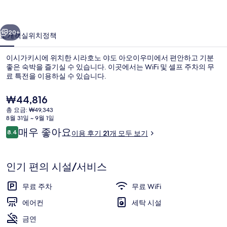
아
이전
다음
오
20+
소개
객실
위치
정책
이
이시가키시에 위치한 시라호노 야도 아오이우미에서 편안하고 기분
우
좋은 숙박을 즐기실 수 있습니다. 이곳에서는 WiFi 및 셀프 주차의 무
료 특전을 이용하실 수 있습니다.
미
의
현
₩44,816
재
사
총 요금: ₩49,343
가
8월 31일 ~ 9월 1일
격
진
이
매우 좋아요
8.4
이용 후기 21개 모두 보기
은
10점 만점 중 8.4점.
용
무료 셀프 주차
갤
₩44,816
후
러
기
인기 편의 시설/서비스
리
무료 주차
무료 WiFi
에어컨
세탁 시설
금연