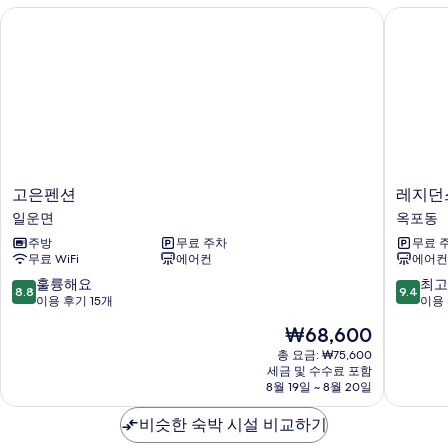
고은펜션
레지던스
고
레
고은펜션
레지던
은
지
일운면
옥포동
펜
던
주방
무료 주차
무료 
션
스
무료 WiFi
에어컨
에어컨
일
호
운
텔
10
10
훌륭해요
최고
8.8
9.4
면
케
점
점
이용 후기 15개
이용 
이
만
만
현
₩68,600
옥
점
점
재
포
중
중
총 요금: ₩75,600
요
세금 및 수수료 포함
옥
8.8
9.4
금
8월 19일 ~ 8월 20일
포
점,
점,
₩68,600
동
훌
최
비슷한 숙박 시설 비교하기
륭
고
해
예