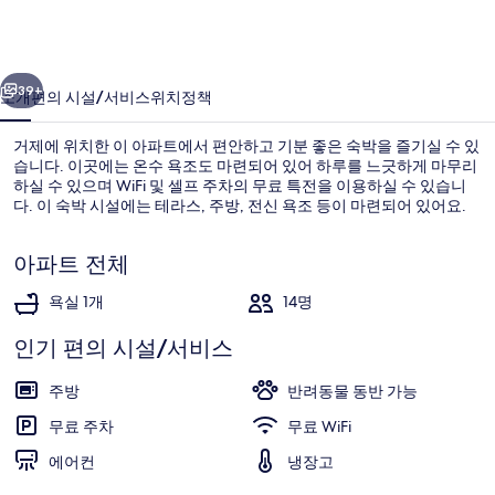
패
밀
이전
다음
리
39+
소개
편의 시설/서비스
위치
정책
레
거제에 위치한 이 아파트에서 편안하고 기분 좋은 숙박을 즐기실 수 있
지
습니다. 이곳에는 온수 욕조도 마련되어 있어 하루를 느긋하게 마무리
하실 수 있으며 WiFi 및 셀프 주차의 무료 특전을 이용하실 수 있습니
던
다. 이 숙박 시설에는 테라스, 주방, 전신 욕조 등이 마련되어 있어요.
스
의
아파트 전체
사
욕실 1개
14명
루비, 사파이어, 진주- 현장에서 추가 인원 요
진
인기 편의 시설/서비스
갤
주방
반려동물 동반 가능
러
무료 주차
무료 WiFi
리
에어컨
냉장고