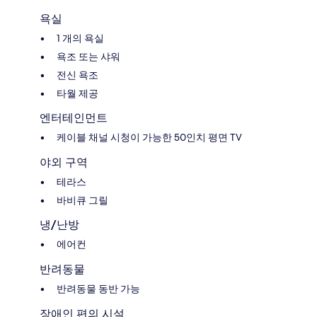
욕실
1 개의 욕실
욕조 또는 샤워
전신 욕조
타월 제공
엔터테인먼트
케이블 채널 시청이 가능한 50인치 평면 TV
야외 구역
테라스
바비큐 그릴
냉/난방
에어컨
반려동물
반려동물 동반 가능
장애인 편의 시설