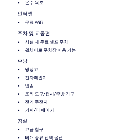
온수 욕조
인터넷
무료 WiFi
주차 및 교통편
시설 내 무료 셀프 주차
휠체어로 주차장 이용 가능
주방
냉장고
전자레인지
밥솥
조리 도구/접시/주방 기구
전기 주전자
커피/티 메이커
침실
고급 침구
베개 종류 선택 옵션