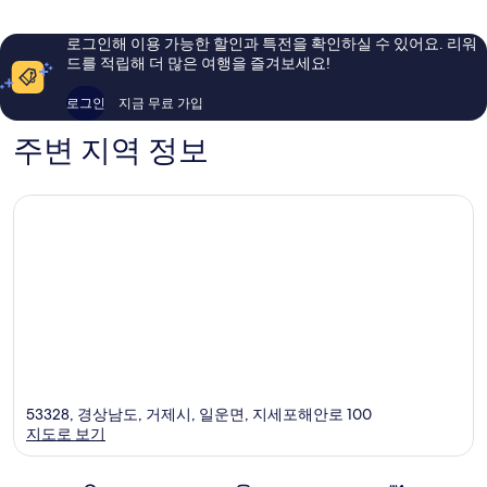
요,
요,
이
이
로그인해 이용 가능한 할인과 특전을 확인하실 수 있어요. 리워
용
용
드를 적립해 더 많은 여행을 즐겨보세요!
후
후
기
기
로그인
지금 무료 가입
15
92
개
개
주변 지역 정보
53328, 경상남도, 거제시, 일운면, 지세포해안로 100
지도로 보기