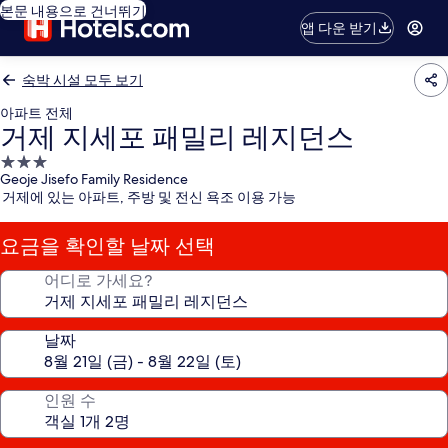
본문 내용으로 건너뛰기
앱 다운 받기
숙박 시설 모두 보기
아파트 전체
거제 지세포 패밀리 레지던스
3.0
Geoje Jisefo Family Residence
성
거제에 있는 아파트, 주방 및 전신 욕조 이용 가능
급
숙
요금을 확인할 날짜 선택
박
시
어디로 가세요?
설
날짜
인원 수