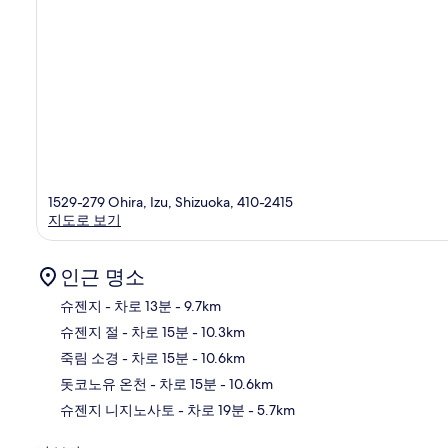
1529-279 Ohira, Izu, Shizuoka, 410-2415
지도로 보기
인근 명소
슈젠지
- 차로 13분
- 9.7km
슈젠지 절
- 차로 15분
- 10.3km
지
죽림 소경
- 차로 15분
- 10.6km
돗코노유 온천
- 차로 15분
- 10.6km
슈젠지 니지노사토
- 차로 19분
- 5.7km