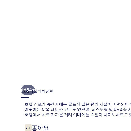
슈
젠
지
의
사
진
갤
러
리
54+
소개
객실
위치
정책
호텔 라포레 슈젠지에는 골프장 같은 편의 시설이 마련되어 있
이곳에는 야외 테니스 코트도 있으며, 레스토랑 및 바/라운지
호텔에서 차로 가까운 거리 이내에는 슈젠지 니지노사토도 
이
좋아요
7.6
10점 만점 중 7.6점.