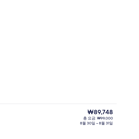
골프
현
₩89,748
재
총 요금: ₩99,000
가
8월 30일 ~ 8월 31일
다이닝
격
은
₩89,748