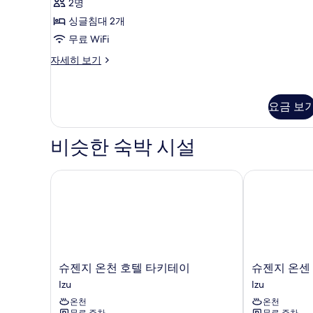
2명
(Hotel
싱글침대 2개
Laforet
무료 WiFi
Shuzenji,
Guest
트
자세히 보기
윈
House)
룸,
사
금
요금 보
진
연
(Hotel
모
Laforet
비슷한 숙박 시설
두
Shuzenji,
Guest
보
House)
슈젠지 온천 호텔 타키테이
슈젠지 온센 
기
자
세
히
보
기
슈
슈
슈젠지 온천 호텔 타키테이
슈젠지 온센
젠
젠
Izu
Izu
지
지
온천
온천
온
온