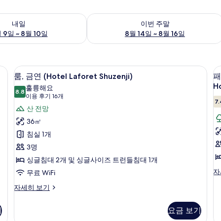
여부 확인, 8월 9일 ~ 8월 10일
이번 주말 예약 가능 여부 확인, 8월 14일 
내일
이번 주말
 9일 ~ 8월 10일
8월 14일 ~ 8월 16일
방음 설비
고급 침구, 객실 내 금고, 책상, 방음 설비
룸,
5
룸, 금연 (Hotel Laforet Shuzenji)
패
금
H
훌륭해요
8.8
8.8점 만점 중 10점
연
(이
이용 후기 16개
7.
용
(Hotel
산 전망
룸
후
Laforet
36㎡
기
Shuzenji)
침실 1개
16
사
(
3명
개)
진
L
싱글침대 2개 및 싱글사이즈 트런들침대 1개
모
S
패
자
무료 WiFi
밀
C
두
룸,
자세히 보기
리
H
보
금
룸,
연
기
흡
기
요금 보기
(Hotel
연