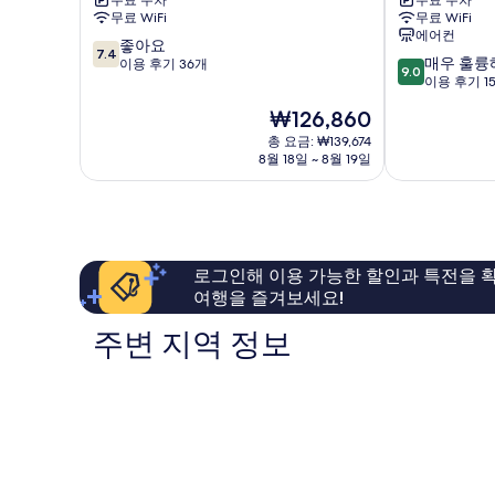
무료 주차
무료 주차
천
센
무료 WiFi
무료 WiFi
호
카
에어컨
10
텔
좋아요
츠
7.4
10
매우 훌륭
점
타
이용 후기 36개
라
9.0
점
이용 후기 1
만
키
가
만
점
테
와
현
₩126,860
점
중
이
Izu
재
중
총 요금: ₩139,674
7.4
Izu
요
8월 18일 ~ 8월 19일
9.0
점,
금
점,
좋
₩126,860
매
아
우
요,
훌
이
륭
용
로그인해 이용 가능한 할인과 특전을 확
해
후
여행을 즐겨보세요!
요,
기
이
36
주변 지역 정보
용
개
후
기
157
개