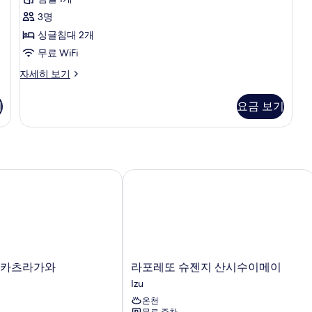
룸,
3명
금
싱글침대 2개
연
무료 WiFi
(Hotel
디
자세히 보기
Laforet
럭
Shuzenji,
스
기
요금 보기
트
Guest
윈
House)
룸,
사
금
연
진
(Hotel
카츠라가와
라포레또 슈젠지 산시수이메이
모
Laforet
Shuzenji,
두
Guest
보
House)
기
자
세
히
라
 카츠라가와
라포레또 슈젠지 산시수이메이
보
포
Izu
기
레
온천
또