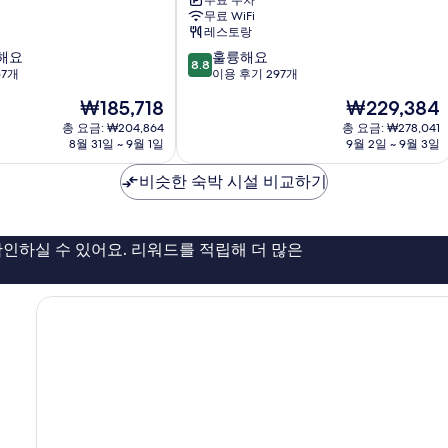
무료 주차
슈
무료 WiFi
젠
레스토랑
지
10
해요
훌륭해요
산
8.8
점
57개
이용 후기 297개
시
만
수
현
현
₩185,718
₩229,384
점
이
재
재
중
총 요금: ₩204,864
총 요금: ₩278,041
메
요
요
8월 31일 ~ 9월 1일
9월 2일 ~ 9월 3일
8.8
이
금
금
점,
Izu
₩185,718
₩229,384
비슷한 숙박 시설 비교하기
훌
륭
해
요,
인하실 수 있어요. 리워드를 적립해 더 많은
이
용
후
기
297
개