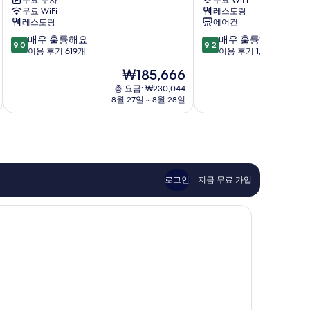
무료 주차
무료 WiFi
토
시
무료 WiFi
레스토랑
온
아
레스토랑
에어컨
센
시
10
10
매우 훌륭해요
매우 훌륭해요
유
즈
9.0
9.2
점
점
이용 후기 619개
이용 후기 1,099개
노
오
만
만
니
카
현
₩185,666
점
점
와
아
재
중
중
총 요금: ₩230,044
Ito
오
요
8월 27일 ~ 8월 28일
9.0
9.2
이
금
점,
점,
구
₩185,666
매
매
우
우
훌
훌
륭
륭
해
해
로그인
지금 무료 가입
요,
요,
이
이
용
용
후
후
기
기
619
1,099
개
개