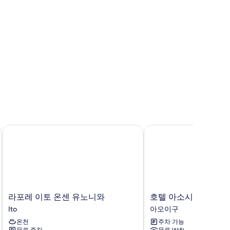
라포레 이토 온센 유노니와
호텔 아소시아 시즈오카
라
호
라포레 이토 온센 유노니와
호텔 아소시아 시즈오
포
텔
Ito
아오이구
레
아
온천
주차 가능
이
소