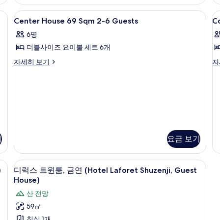
Laforet
(H
Shuzenji)
La
zenji,NoCookingAllowed) | 고급 침구, 객실 내 금고, 책상, 방음 설비
Center
거실 공간 | 평면 TV
C
2
자
Center House 69 Sqm 2-6 Guests
C
Sh
House
11
세
Ce
6명
히
69
S
Ho
보
더블사이즈 요이불 세트 6개
자
Sqm
기
세
2-
Center
Co
자세히 보기
자
히
House
11
6
보
)
69
S
Guests
기
Sqm
자
사
2-
세
6
히
진
Guests
보
모
자
기
두
세
기
요금 보기
히
보
보
기
기
디럭스 트윈룸, 금연 (Hotel Laforet Shu
디
5
)
디럭스 트윈룸, 금연 (Hotel Laforet Shuzenji, Guest
럭
House)
스
산 전망
트
59㎡
윈
침실 1개