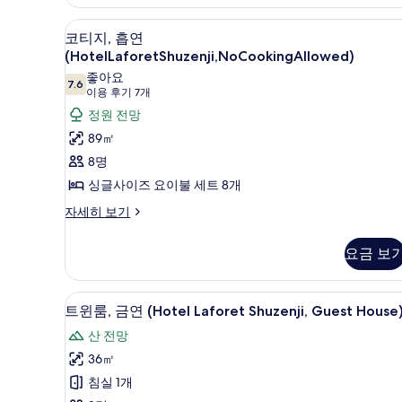
기
기
코티지, 흡연 (HotelLaforetShu
코
5
코티지, 흡연
티
(HotelLaforetShuzenji,NoCookingAllowed)
지,
좋아요
7.6
7.6점 만점 중 10점
(이
이용 후기 7개
흡
용
정원 전망
연
후
89㎡
(HotelLaforetShuzenji,NoCookingAllowed
기
8명
사
7
싱글사이즈 요이불 세트 8개
진
개)
모
코
자세히 보기
티
두
지,
요금 보
보
흡
연
기
(HotelLaforetShuzenji,NoCookingAllowed)
객실에서 보이는 전망
트
5
자
트윈룸, 금연 (Hotel Laforet Shuzenji, Guest House
윈
세
산 전망
히
룸,
보
36㎡
금
기
침실 1개
연