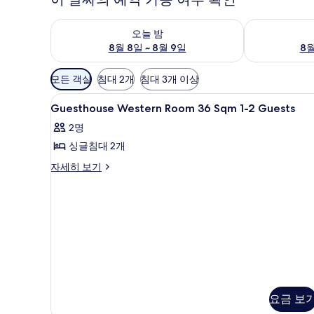
오늘 밤 예약 가능 여부 확인, 8월 8일 ~ 8월 9일
내일 예약 가능 
오늘 밤
8월 8일 ~ 8월 9일
8월
객
모든 객실
침대 2개
침대 3개 이상
실
Guesthouse
고급 침구, 객실 내 금고, 책상, 
에
1
Guesthouse Western Room 36 Sqm 1-2 Guests
Western
사
2명
Room
용
싱글침대 2개
36
가
Sqm
능
Guesthouse
자세히 보기
Western
1-
한
Room
2
필
36
Guests
터
Sqm
사
1-
2
진
Guests
모
자
세
두
히
요금 보
보
보