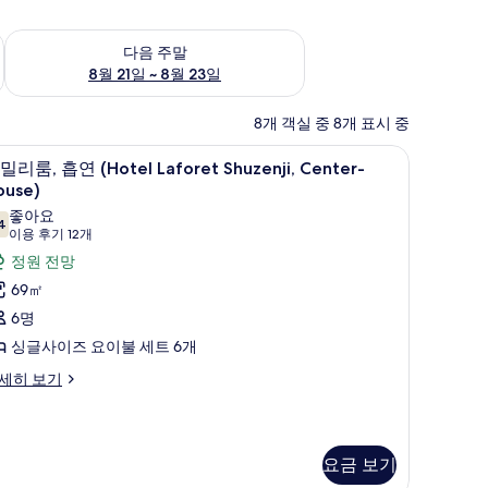
~ 8월 16일
다음 주말 예약 가능 여부 확인, 8월 21일 ~ 8월 23일
다음 주말
8월 21일 ~ 8월 23일
8개 객실 중 8개 표시 중
패밀리룸, 흡연 (Hotel Laforet Shuzenji, Ce
패
6
밀리룸, 흡연 (Hotel Laforet Shuzenji, Center-
밀
ouse)
리
좋아요
4
7.4점 만점 중 10점
(이
이용 후기 12개
,
용
정원 전망
흡
후
69㎡
연
기
6명
Hotel
12
싱글사이즈 요이불 세트 6개
aforet
개)
huzenji,
세히 보기
enter-
ouse)
사
요금 보기
진