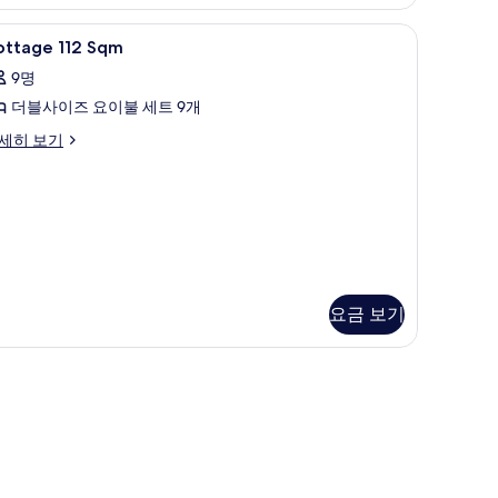
otel
모
foret
ottage
거실 공간 | 평면 TV
2
ottage 112 Sqm
두
uzenji,
2
nter-
보
9명
qm
use)
기
더블사이즈 요이불 세트 9개
사
진
ttage
세히 보기
2
모
qm
두
보
기
요금 보기
zenji, Guest House) | 고급 침구, 객실 내 금고, 책상, 방음 설비