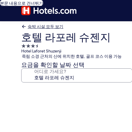
본문 내용으로 건너뛰기
숙박 시설 모두 보기
호텔 라포레 슈젠지
3.5
Hotel Laforet Shuzenji
성
죽림 소경 근처의 산에 위치한 호텔, 골프 코스 이용 가능
급
요금을 확인할 날짜 선택
숙
어디로 가세요?
박
시
설
호
텔
라
포
레