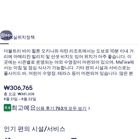
바
이
힐
이전
다음
튼
88+
소개
객실
위치
정책
오
더블트리 바이 힐튼 오키나와 자탄 리조트에서는 도보로 10분 이내 거
키
리에 아메리칸 빌리지 및 선셋 비치도 있어 위치가 아주 좋습니다. 이
곳에는 시즌별로 운영되는 야외 수영장이 마련되어 있으며, MaTiira에
나
서는 아침 및 점심 식사가 가능합니다. 기타 편의 시설과 서비스로는
와
풀사이드 바, 어린이 수영장, 테라스 등이 마련되어 있습니다. 많은 분
들이 이곳의 전반적인 숙박 시설 상태에 굉장히 만족했습니다.
자
현
₩306,765
재
탄
총 요금: ₩381,308
가
8월 21일 ~ 8월 22일
시즌별로 운영되는 야외 수영장, 수영장
리
격
이
최고예요
9.4
이용 후기 763개 모두 보기
은
10점 만점 중 9.4점.
조
용
₩306,765
후
트
기
인기 편의 시설/서비스
의