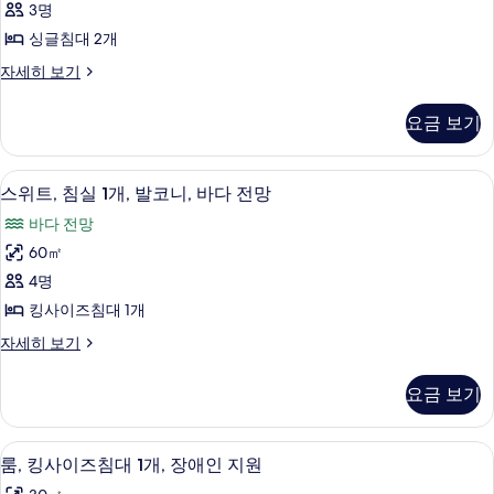
테
3명
1
윈
라
개,
싱글침대 2개
룸,
테
스,
디
자세히 보기
라
테
럭
바
스,
라
스
바
다
요금 보기
트
다
스,
전
윈
전
바
룸,
망
망
스위트, 침실 1개, 발코니, 바다 전망 | 
스
7
테
스위트, 침실 1개, 발코니, 바다 전망
다
자
사
위
라
세
전
바다 전망
스,
진
히
트,
바
망
60㎡
보
모
침
다
기
사
4명
전
두
실
망
진
킹사이즈침대 1개
보
1
자
모
스
자세히 보기
세
개,
기
위
두
히
발
트,
보
요금 보기
보
침
코
기
실
기
니,
1
룸, 킹사이즈침대 1개, 장애인 지원 | 
룸,
8
개,
바
룸, 킹사이즈침대 1개, 장애인 지원
킹
발