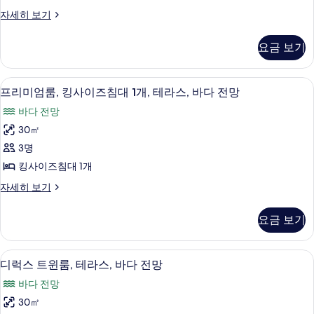
니,
다
망
트
자세히 보기
전
바
윈
사
망
다
룸,
자
진
요금 보기
발
세
전
모
코
히
망
니,
보
두
객실 내 금고, 책상, 노트북 작업 공간, 
프
7
바
프리미엄룸, 킹사이즈침대 1개, 테라스, 바다 전망
사
기
보
리
다
진
바다 전망
전
기
미
망
모
30㎡
엄
자
두
3명
세
룸,
히
보
킹사이즈침대 1개
킹
보
기
프
자세히 보기
기
사
리
이
미
요금 보기
엄
즈
룸,
침
킹
객실 내 금고, 책상, 노트북 작업 공간, 
디
7
사
디럭스 트윈룸, 테라스, 바다 전망
대
럭
이
1
바다 전망
즈
스
개,
침
30㎡
트
대