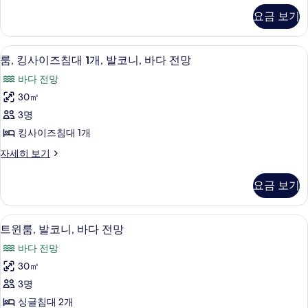
두
룸
요금 보기
자
보
세
기
히
객실 내 금고, 책상, 노트북 작업 공간, 
룸,
7
보
룸, 킹사이즈침대 1개, 발코니, 바다 전망
킹
기
바다 전망
사
30㎡
이
3명
즈
킹사이즈침대 1개
침
룸,
자세히 보기
대
킹
1
사
요금 보기
이
개,
즈
발
침
객실 내 금고, 책상, 노트북 작업 공간, 
트
7
대
코
트윈룸, 발코니, 바다 전망
윈
1
니,
바다 전망
개,
룸,
바
발
30㎡
발
코
다
3명
니,
코
전
바
싱글침대 2개