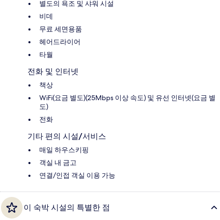
별도의 욕조 및 샤워 시설
비데
무료 세면용품
헤어드라이어
타월
전화 및 인터넷
책상
WiFi(요금 별도)(25Mbps 이상 속도) 및 유선 인터넷(요금 별
도)
전화
기타 편의 시설/서비스
매일 하우스키핑
객실 내 금고
연결/인접 객실 이용 가능
이 숙박 시설의 특별한 점