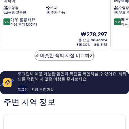
미하마
Miyakoj
오
오
수영장
스파
수영장
키
키
공항 교통편
주차 가능
무료 
나
나
와
와
10
10
매우 훌륭해요
매우
9.2
9.2
차
미
점
점
이용 후기 1,001개
이용 
탄
야
만
만
현
₩278,297
리
코
점
점
재
조
아
중
중
총 요금: ₩345,924
요
트
8월 30일 ~ 8월 31일
일
9.2
9.2
금
미
랜
점,
점,
₩278,297
하
비슷한 숙박 시설 비교하기
드
매
매
마
리
우
우
조
훌
훌
트
륭
륭
로그인해 이용 가능한 할인과 특전을 확인하실 수 있어요. 리워
Miyakoj
해
해
드를 적립해 더 많은 여행을 즐겨보세요!
요,
요,
이
이
로그인
지금 무료 가입
용
용
후
후
주변 지역 정보
기
기
1,001
449
개
개