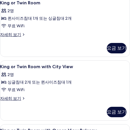
4
침
개
King or Twin Room
or
대
사
2명
2
Twin
진
개
퀸사이즈침대 1개 또는 싱글침대 2개
Room
자
모
사
무료 WiFi
세
두
히
진
King
자세히 보기
보
or
보
모
기
Twin
기
요금 보기
두
Room
자
보
세
King
객실 내 금고, 책상, 노트북 작업 공간, 
기
4
히
King or Twin Room with City View
or
보
2명
기
Twin
싱글침대 2개 또는 퀸사이즈침대 1개
Room
with
무료 WiFi
City
King
자세히 보기
View
or
Twin
사
요금 보기
Room
진
with
City
모
King
객실 내 금고, 책상, 노트북 작업 공간, 
4
View