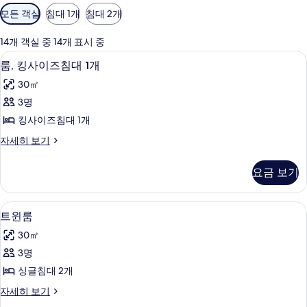
객
모든 객실
침대 1개
침대 2개
실
에
14개 객실 중 14개 표시 중
사
객실 내 금고, 책상, 노트북 작업 공간, 
룸,
7
룸, 킹사이즈침대 1개
용
킹
가
30㎡
사
능
3명
이
한
킹사이즈침대 1개
즈
필
룸,
자세히 보기
터
침
킹
대
사
요금 보기
이
1
즈
개
침
객실 내 금고, 책상, 노트북 작업 공간, 
트
6
대
사
트윈룸
윈
1
진
30㎡
개
룸
모
자
3명
사
세
두
싱글침대 2개
히
진
보
보
트
자세히 보기
모
기
윈
기