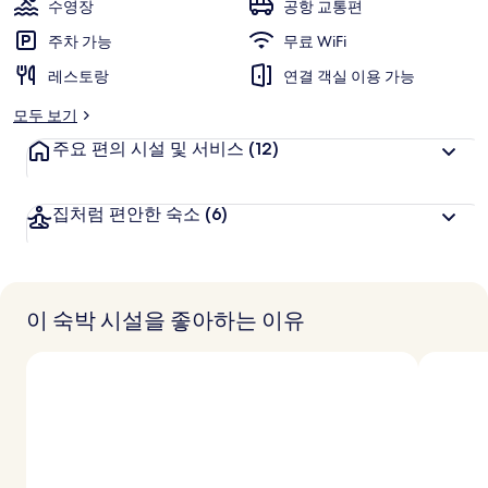
수영장
공항 교통편
사
주차 가능
무료 WiFi
진
레스토랑
연결 객실 이용 가능
갤
모두 보기
러
주요 편의 시설 및 서비스
(12)
리
집처럼 편안한 숙소
(6)
이 숙박 시설을 좋아하는 이유