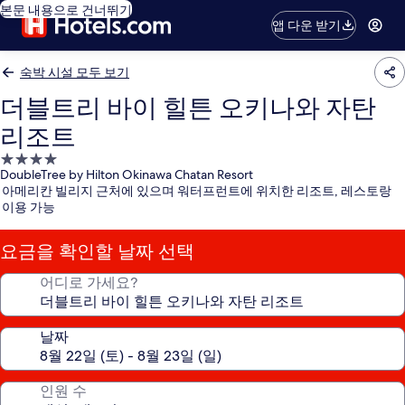
본문 내용으로 건너뛰기
앱 다운 받기
숙박 시설 모두 보기
더블트리 바이 힐튼 오키나와 자탄
리조트
4.0
DoubleTree by Hilton Okinawa Chatan Resort
성
아메리칸 빌리지 근처에 있으며 워터프런트에 위치한 리조트, 레스토랑
급
이용 가능
숙
박
요금을 확인할 날짜 선택
시
설
어디로 가세요?
날짜
인원 수