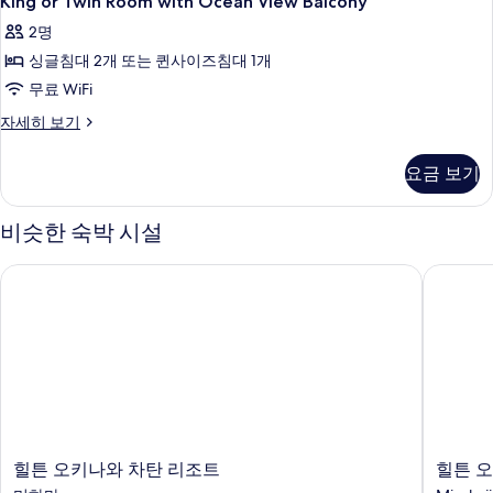
King or Twin Room with Ocean View Balcony
두
or
자
2명
보
세
Twin
히
싱글침대 2개 또는 퀸사이즈침대 1개
Room
기
보
with
무료 WiFi
기
Ocean
King
자세히 보기
View
or
Twin
Balcony
요금 보기
Room
사
with
진
Ocean
비슷한 숙박 시설
View
모
Balcony
힐튼 오키나와 차탄 리조트
힐튼 오
두
자
세
보
히
기
보
기
힐
힐
힐튼 오키나와 차탄 리조트
힐튼 
튼
튼