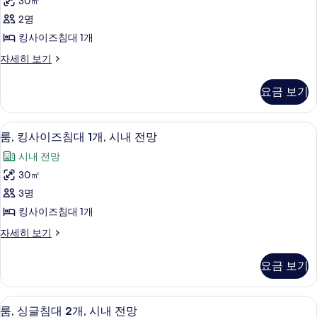
다
30㎡
코
사
전
니,
2명
이
바
망
킹사이즈침대 1개
다
즈
사
전
룸,
자세히 보기
침
망
킹
진
자
대
사
모
요금 보기
세
이
1
히
두
즈
개,
보
침
보
객실 내 금고, 책상, 노트북 작업 공간, 
룸,
기
7
대
장
룸, 킹사이즈침대 1개, 시내 전망
기
킹
1
애
시내 전망
개,
사
인
장
30㎡
이
애
지
3명
인
즈
원
지
킹사이즈침대 1개
침
원
사
룸,
자세히 보기
자
대
킹
진
세
1
사
히
모
요금 보기
이
개,
보
두
즈
기
시
침
보
객실 내 금고, 책상, 노트북 작업 공간, 
룸,
7
대
내
룸, 싱글침대 2개, 시내 전망