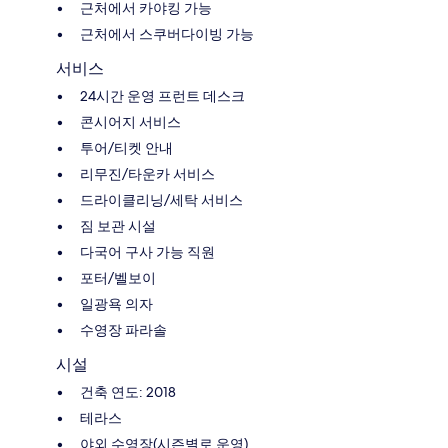
근처에서 카야킹 가능
근처에서 스쿠버다이빙 가능
서비스
24시간 운영 프런트 데스크
콘시어지 서비스
투어/티켓 안내
리무진/타운카 서비스
드라이클리닝/세탁 서비스
짐 보관 시설
다국어 구사 가능 직원
포터/벨보이
일광욕 의자
수영장 파라솔
시설
건축 연도: 2018
테라스
야외 수영장(시즌별로 운영)