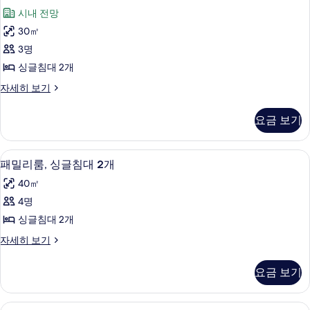
기
싱
1
전
시내 전망
개,
글
망
시
30㎡
침
내
사
3명
전
대
진
망
싱글침대 2개
2
자
모
룸,
자세히 보기
세
개,
싱
두
히
시
글
보
보
요금 보기
침
내
기
기
대
전
2
패밀리룸, 싱글침대 2개 | 거실 공간 | 케
패
6
개,
망
패밀리룸, 싱글침대 2개
밀
시
사
40㎡
내
리
진
전
4명
룸,
망
모
싱글침대 2개
자
싱
두
세
패
자세히 보기
글
히
밀
보
보
침
리
기
요금 보기
기
룸,
대
싱
2
글
King
객실 내 금고, 책상, 노트북 작업 공간, 