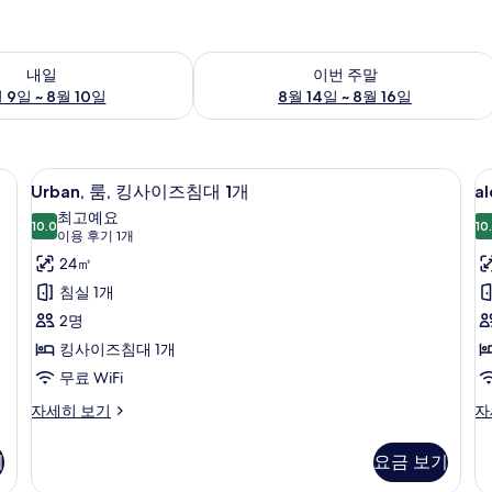
여부 확인, 8월 9일 ~ 8월 10일
이번 주말 예약 가능 여부 확인, 8월 14일 
내일
이번 주말
 9일 ~ 8월 10일
8월 14일 ~ 8월 16일
자극성 침구, 미니바, 객실 내 금고, 책상
Urban,
Urban, 룸, 킹사이즈침대 1개 | 저자극성
al
6
Urban, 룸, 킹사이즈침대 1개
a
룸,
최고예요
10.0
10
킹
10.0점 만점 중 10점
(이
이용 후기 1개
사
용
24㎡
후
이
침실 1개
기
즈
2명
1
침
킹사이즈침대 1개
개)
대
무료 WiFi
1
Urban,
al
자세히 보기
자
개
룸,
이
트
킹
그
사
기
요금 보기
사
제
진
이
큐