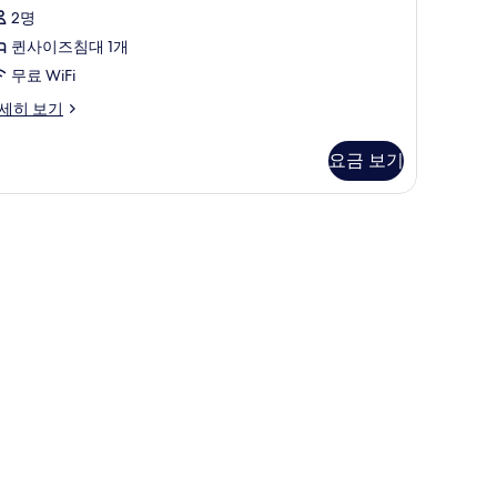
기
보
침
2명
1
기
대
퀸사이즈침대 1개
개)
무료 WiFi
개
세히 보기
사
진
요금 보기
모
두
보
기