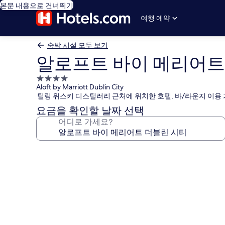
본문 내용으로 건너뛰기
여행 예약
숙박 시설 모두 보기
알로프트 바이 메리어트
4.0
Aloft by Marriott Dublin City
성
틸링 위스키 디스틸러리 근처에 위치한 호텔, 바/라운지 이용
급
요금을 확인할 날짜 선택
숙
어디로 가세요?
박
시
설
알
로
프
트
바