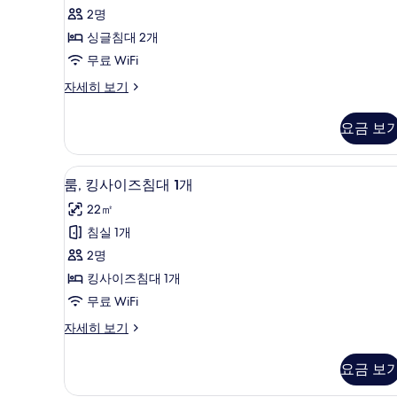
자
기
대
기
2명
세
4
2
히
싱글침대 2개
개)
보
개
무료 WiFi
기
사
aloft,
자세히 보기
진
룸,
싱
모
요금 보
글
두
침
대
보
저자극성 침구, 미니바, 객실 내 
룸,
5
2
룸, 킹사이즈침대 1개
기
킹
개
22㎡
자
사
세
침실 1개
이
히
2명
보
즈
기
킹사이즈침대 1개
침
무료 WiFi
대
룸,
자세히 보기
1
킹
개
사
요금 보
이
사
즈