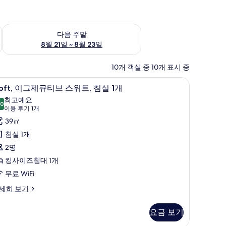
~ 8월 16일
다음 주말 예약 가능 여부 확인, 8월 21일 ~ 8월 23일
다음 주말
8월 21일 ~ 8월 23일
10개 객실 중 10개 표시 중
 침구, 미니바, 객실 내 금고, 책상
oft,
aloft, 이그제큐티브 스위트, 침실 1개 | 저자극성
7
loft, 이그제큐티브 스위트, 침실 1개
이
최고예요
.0
그
10.0점 만점 중 10점
(이
이용 후기 1개
제
용
39㎡
후
큐
침실 1개
기
티
2명
1
브
킹사이즈침대 1개
개)
스
무료 WiFi
위
oft,
세히 보기
,
침
요금 보기
실