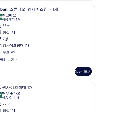
극성 침구, 미니바, 객실 내 금고, 책상
rban,
Urban, 스튜디오, 킹사이즈침대 1개 | 저자극성 
5
rban, 스튜디오, 킹사이즈침대 1개
개
스
최고예요
.0
사
튜
10.0점 만점 중 10점
(이
이용 후기 2개
진
디
용
33㎡
후
모
,
침실 1개
기
두
킹
2명
2
보
사
킹사이즈침대 1개
개)
기
이
무료 WiFi
즈
ban,
세히 보기
침
대
요금 보기
개
책상
룸, 퀸사이즈침대 1개 | 저자극성 침구, 미니바, 
,
5
, 퀸사이즈침대 1개
사
퀸
매우 좋아요
0
진
8.0점 만점 중 10점
사
(이
이용 후기 1개
모
용
이
22㎡
후
두
즈
침실 1개