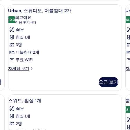
즈
티
모
1
금고, 책상
Urban,
Urban, 스튜디오, 더블침대 2개 | 저자
U
6
침
브
Urban, 스튜디오, 더블침대 2개
U
두
스
대
스
최고예요
1
10.0
위
10
보
튜
10.0점 만점 중 10점
(이
이용 후기 4개
개
트,
기
디
용
46㎡
자
침
후
세
실
오,
오
침실 1개
히
1
기
더
3명
보
개
4
기
블
자
더블침대 2개
개)
세
침
무료 WiFi
히
대
보
Urban,
Ur
자세히 보기
자
기
스
스
2
튜
튜
개
기
요금 보기
디
디
사
1
오,
오,
더
킹
진
자극성 침구, 미니바, 객실 내 금고, 책상
저자극성 침구, 미니바, 객실 내 금고, 
스
룸
6
블
사
스위트, 침실 1개
룸
모
위
침
이
46㎡
대
즈
8.
두
트,
2
침
침실 1개
보
침
개
대
2명
자
1
기
실