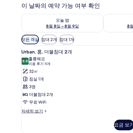
이 날짜의 예약 가능 여부 확인
오늘 밤 예약 가능 여부 확인, 8월 8일 ~ 8월 9일
내일 예약 가능 
오늘 밤
8월 8일 ~ 8월 9일
8월
객
모든 객실
침대 2개
침대 1개
실
Urban,
Urban, 룸, 더블침대 2개 | 저
에
5
Urban, 룸, 더블침대 2개
룸,
사
훌륭해요
8.8
더
용
8.8점 만점 중 10점
(이
이용 후기 11개
가
블
용
32㎡
능
후
침
침실 1개
한
기
대
3명
필
11
2
더블침대 2개
터
개)
개
무료 WiFi
사
Urban,
자세히 보기
진
룸,
더
모
요금 보
블
두
침