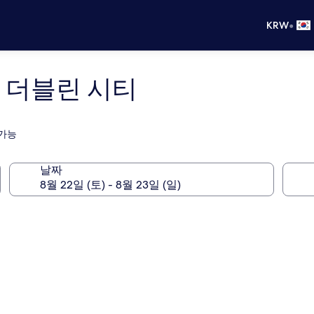
•
KRW
 더블린 시티
 가능
날짜