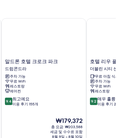
말드론 호텔 크로크 파크
호텔 리우 플라자 더 그
말
호
말드론 호텔 크로크 파크
호텔 리우 플라자 더 
드
텔
드럼콘드라
더블린 시티 센터
론
리
주차 가능
무료 아침 식사
호
우
무료 WiFi
주차 가능
텔
플
레스토랑
무료 WiFi
크
라
에어컨
레스토랑
로
자
10
10
최고예요
매우 훌륭해요
크
더
9.4
9.2
점
점
이용 후기 155개
이용 후기 2,277개
파
그
만
만
크
레
점
점
드
셤
현
₩179,372
중
중
럼
더
재
9.4
9.2
콘
총 요금: ₩203,588
블
요
점,
점,
세금 및 수수료 포함
드
린
금
8월 9일 ~ 8월 10일
8
최
매