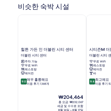
진
침
비슷한 숙박 시설
대
모
1
두
개
힐튼 가든 인 더블린 시티 센터
시티즌M 더블
보
자
세
기
히
보
기
힐
시
힐튼 가든 인 더블린 시티 센터
시티즌M 더
튼
티
더블린 시티 센터
더블린 시티 
가
즌
주차 가능
무료 WiFi
든
M
무료 WiFi
레스토랑
인
더
레스토랑
에어컨
더
블
에어컨
바
블
린
10
10
매우 훌륭해요
최고예요
린
세
9.0
9.4
점
점
이용 후기 1,168개
이용 후기 5
시
인
만
만
티
트
점
점
센
패
현
₩204,464
중
중
터
트
재
9.0
9.4
더
총 요금: ₩232,067
릭
요
점,
점,
세금 및 수수료 포함
블
스
금
8월 16일 ~ 8월 17일
매
최