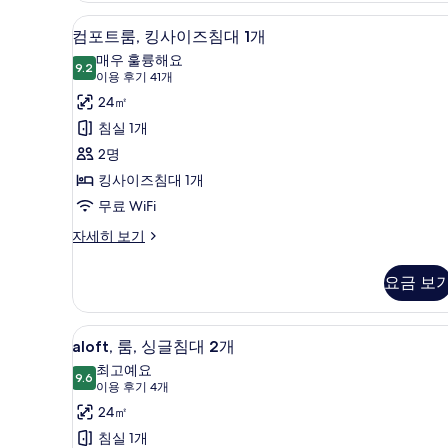
대
보
저자극성 침구, 미니바, 객실 내 
컴
5
2
컴포트룸, 킹사이즈침대 1개
기
포
개
매우 훌륭해요
자
9.2
9.2점 만점 중 10점
트
(이
이용 후기 41개
세
용
룸,
24㎡
히
후
보
킹
침실 1개
기
기
사
2명
41
이
킹사이즈침대 1개
개)
즈
무료 WiFi
침
컴
자세히 보기
포
대
트
요금 보
1
룸,
개
킹
사
사
aloft,
aloft, 룸, 싱글침대 2개 | 저
5
이
aloft, 룸, 싱글침대 2개
룸,
진
즈
최고예요
침
9.6
싱
모
9.6점 만점 중 10점
(이
이용 후기 4개
대
글
용
두
24㎡
1
후
개
침
보
침실 1개