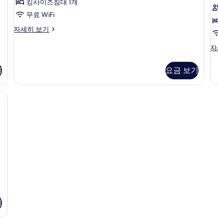
세
개
킹사이즈침대 1개
1
히
자
무료 WiFi
보
개
세
기
히
스
자세히 보기
사
1
보
위
진
기
트,
룸,
자
침
퀸
모
실
사
두
기
요금 보기
1
이
개
보
즈
자
침
금고, 책상
기
세
대
히
1
보
개
기
자
세
히
보
기
기