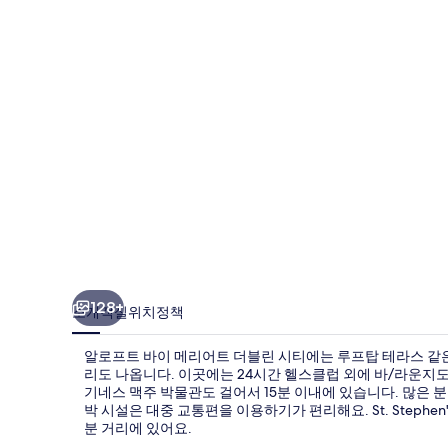
이
메
리
어
트
더
블
린
시
티
128+
소개
객실
위치
정책
의
알로프트 바이 메리어트 더블린 시티에는 루프탑 테라스 같은
사
리도 나옵니다. 이곳에는 24시간 헬스클럽 외에 바/라운지도 
기네스 맥주 박물관도 걸어서 15분 이내에 있습니다. 많은 
진
박 시설은 대중 교통편을 이용하기가 편리해요. St. Stephen's G
갤
분 거리에 있어요.