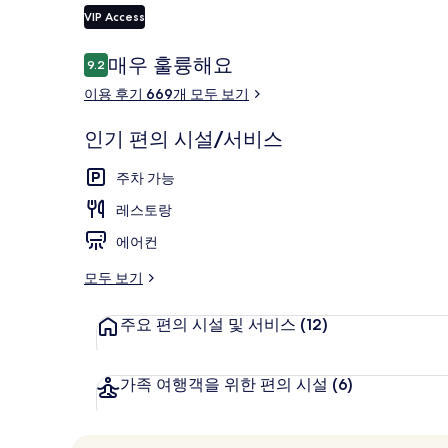
러
VIP Access
리
이
매우 훌륭해요
9.2
10점 만점 중 9.2점.
라운지
용
이용 후기 669개 모두 보기
후
기
인기 편의 시설/서비스
주차 가능
레스토랑
에어컨
모두 보기
주요 편의 시설 및 서비스
(12)
가족 여행객을 위한 편의 시설
(6)