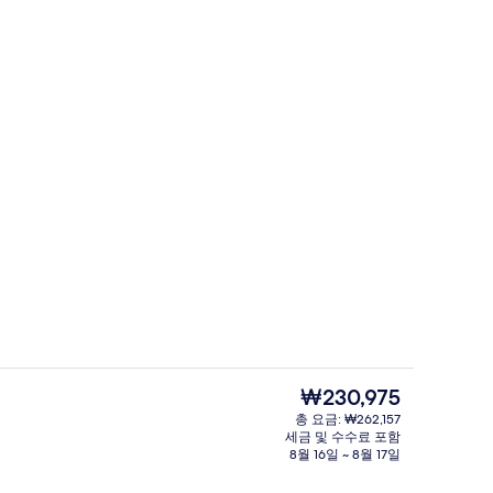
숙박 시설의 전망
현
₩230,975
재
총 요금: ₩262,157
가
세금 및 수수료 포함
내)
로비
격
8월 16일 ~ 8월 17일
은
₩230,975