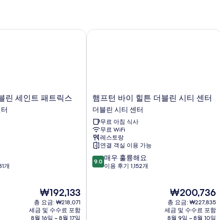
린 세인트 패트릭스
햄프턴 바이 힐튼 더블린 시티 센터
햄
블린 세인트 패트릭스
햄프턴 바이 힐튼 더블린 시티 센터
프
센터
더블린 시티 센터
턴
무료 아침 식사
바
무료 WiFi
이
레스토랑
힐
연결 객실 이용 가능
튼
10
매우 훌륭해요
더
9.0
점
31개
이용 후기 1,152개
블
만
린
점
시
현
현
₩192,133
₩200,736
중
티
재
재
9.0
총 요금: ₩218,071
센
총 요금: ₩227,835
요
요
점,
세금 및 수수료 포함
세금 및 수수료 포함
터
금
금
8월 16일 ~ 8월 17일
8월 9일 ~ 8월 10일
매