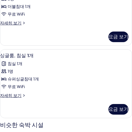
사
보
더블침대 1개
기
진
무료 WiFi
모
더
자세히 보기
두
블
보
룸
요금 보기
자
기
세
히
싱글룸, 침실 1개 | 다리미/다리미판, 무료 
싱
1
보
싱글룸, 침실 1개
글
기
침실 1개
룸,
1명
침
슈퍼싱글침대 1개
실
무료 WiFi
1
싱
자세히 보기
개
글
사
룸,
요금 보기
침
진
실
모
1
비슷한 숙박 시설
개
두