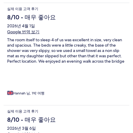
실제 이용 고객 후기
8/10 - 매우 좋아요
2026년 4월 1일
Google 번역 보기
The room itself to sleep 4 of us was excellent in size, very clean
and spacious. The beds were a little creaky, the base of the
shower was very slippy, so we used a small towel as a non slip
mat as my daughter slipped but other than that it was perfect.
Perfect location. We enjoyed an evening walk across the bridge
to have an evening meal which was lovely. Breakfast was
excellent choices to suit all. We will definitely book again.
Hannah 님, 1박 여행
실제 이용 고객 후기
8/10 - 매우 좋아요
2026년 3월 6일