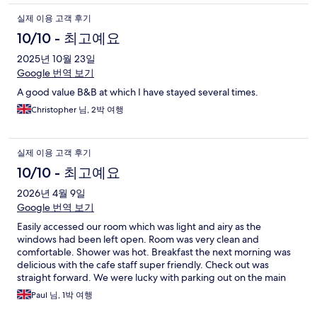
실제 이용 고객 후기
10/10 - 최고예요
2025년 10월 23일
Google 번역 보기
A good value B&B at which I have stayed several times.
Christopher 님, 2박 여행
실제 이용 고객 후기
10/10 - 최고예요
2026년 4월 9일
Google 번역 보기
Easily accessed our room which was light and airy as the
windows had been left open. Room was very clean and
comfortable. Shower was hot. Breakfast the next morning was
delicious with the cafe staff super friendly. Check out was
straight forward. We were lucky with parking out on the main
road.
Paul 님, 1박 여행