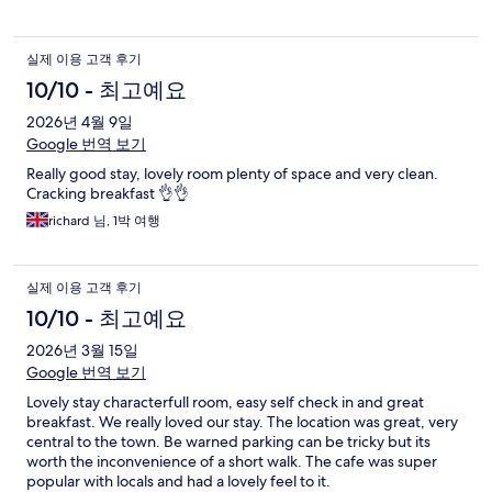
실제 이용 고객 후기
10/10 - 최고예요
2026년 4월 9일
Google 번역 보기
Really good stay, lovely room plenty of space and very clean.
Cracking breakfast 👌👌
richard 님, 1박 여행
실제 이용 고객 후기
10/10 - 최고예요
2026년 3월 15일
Google 번역 보기
Lovely stay characterfull room, easy self check in and great
breakfast. We really loved our stay. The location was great, very
central to the town. Be warned parking can be tricky but its
worth the inconvenience of a short walk. The cafe was super
popular with locals and had a lovely feel to it.