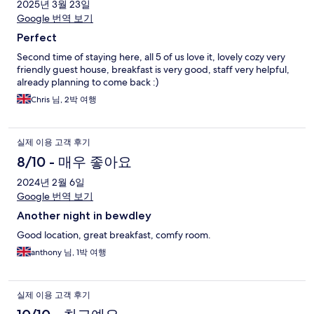
2025년 3월 23일
Google 번역 보기
Perfect
Second time of staying here, all 5 of us love it, lovely cozy very
friendly guest house, breakfast is very good, staff very helpful,
already planning to come back :)
Chris 님, 2박 여행
실제 이용 고객 후기
8/10 - 매우 좋아요
2024년 2월 6일
Google 번역 보기
Another night in bewdley
Good location, great breakfast, comfy room.
anthony 님, 1박 여행
실제 이용 고객 후기