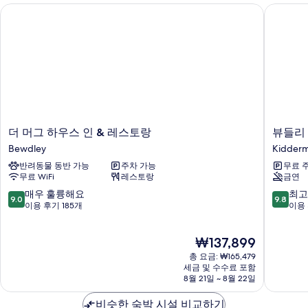
자
보
더 머그 하우스 인 & 레스토랑
뷰들리 
세
기
히
보
기
더
뷰
더 머그 하우스 인 & 레스토랑
뷰들리
머
들
Bewdley
Kidderm
그
리
반려동물 동반 가능
주차 가능
무료 
하
힐
무료 WiFi
레스토랑
금연
우
하
스
우
10
10
매우 훌륭해요
최고
9.0
9.8
인
스
점
점
이용 후기 185개
이용 
&
Kidderm
만
만
레
점
점
현
₩137,899
스
중
중
재
토
9.0
9.8
총 요금: ₩165,479
요
랑
점,
점,
세금 및 수수료 포함
금
Bewdley
8월 21일 ~ 8월 22일
매
최
₩137,899
우
고
비슷한 숙박 시설 비교하기
훌
예