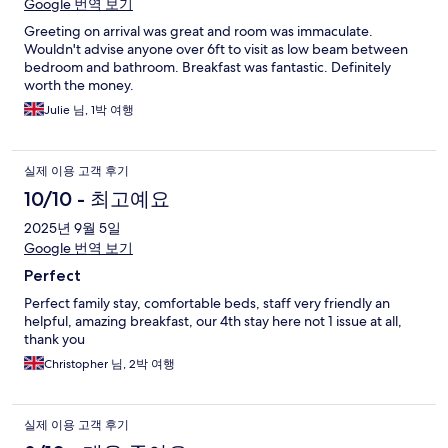
Google 번역 보기
Greeting on arrival was great and room was immaculate.
Wouldn't advise anyone over 6ft to visit as low beam between
bedroom and bathroom. Breakfast was fantastic. Definitely
worth the money.
Julie 님, 1박 여행
실제 이용 고객 후기
10/10 - 최고예요
2025년 9월 5일
Google 번역 보기
Perfect
Perfect family stay, comfortable beds, staff very friendly an
helpful, amazing breakfast, our 4th stay here not 1 issue at all,
thank you
Christopher 님, 2박 여행
실제 이용 고객 후기