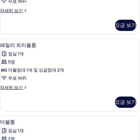
무료 WiFi
모
더
자세히 보기
두
블
보
룸
요금 보기
자
기
세
히
패밀리 트리플룸 | 다리미/다리미판, 무료 
패
10
보
패밀리 트리플룸
밀
기
침실 1개
리
5명
트
더블침대 1개 및 싱글침대 2개
리
무료 WiFi
플
패
자세히 보기
룸
밀
사
리
요금 보기
트
진
리
모
플
다리미/다리미판, 무료 WiFi
더
2
룸
더블룸
두
블
자
보
침실 1개
세
룸
히
기
2명