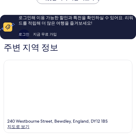
륭
요,
해
이
요,
용
로그인해 이용 가능한 할인과 특전을 확인하실 수 있어요. 리워
이
후
드를 적립해 더 많은 여행을 즐겨보세요!
용
기
후
75
로그인
지금 무료 가입
기
개
185
주변 지역 정보
개
240 Westbourne Street, Bewdley, England, DY12 1BS
지도로 보기