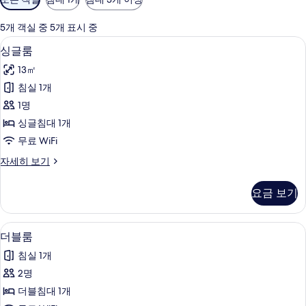
실
에
5개 객실 중 5개 표시 중
사
싱글룸 | 다리미/다리미판, 무료 WiFi
싱
5
싱글룸
용
글
가
13㎡
룸
능
침실 1개
사
한
1명
진
필
싱글침대 1개
터
모
무료 WiFi
두
싱
자세히 보기
보
글
기
룸
요금 보기
자
세
히
다리미/다리미판, 무료 WiFi
더
10
보
더블룸
블
기
침실 1개
룸
2명
사
더블침대 1개
진