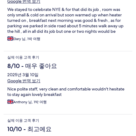
Google 번역 보기
We stayed to celebrate NYE & for that did its job , room was
only small & cold on arrival but soon warmed up when heater
turned on , breakfast next morning was good & fresh , as for
parking we parked in side road about 5 minutes walk away up
the hill , all in all did its job but one or two nights would be
enough as would need more room
Gary 님, 1박 여행
실제 이용 고객 후기
8/10 - 매우 좋아요
2025년 3월 10일
Google 번역 보기
Nice polite staff, very clean and comfortable wouldn't hesitate
to stay again lovely breakfast
Anthony 님, 1박 여행
실제 이용 고객 후기
10/10 - 최고예요