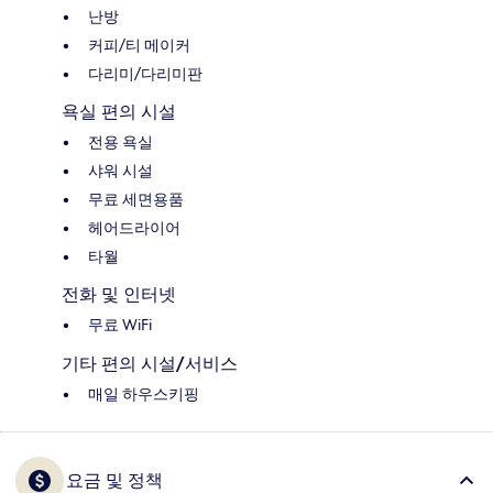
난방
커피/티 메이커
다리미/다리미판
욕실 편의 시설
전용 욕실
샤워 시설
무료 세면용품
헤어드라이어
타월
전화 및 인터넷
무료 WiFi
기타 편의 시설/서비스
매일 하우스키핑
요금 및 정책