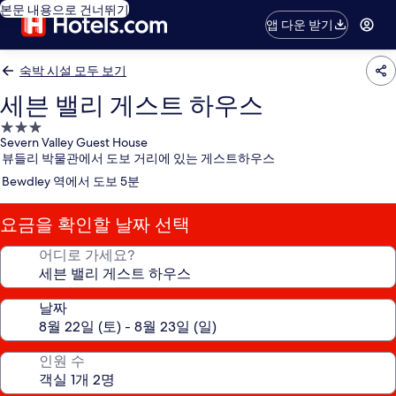
본문 내용으로 건너뛰기
앱 다운 받기
숙박 시설 모두 보기
세븐 밸리 게스트 하우스
3.0
Severn Valley Guest House
성
뷰들리 박물관에서 도보 거리에 있는 게스트하우스
급
Bewdley 역에서 도보 5분
숙
박
요금을 확인할 날짜 선택
시
설
어디로 가세요?
날짜
인원 수