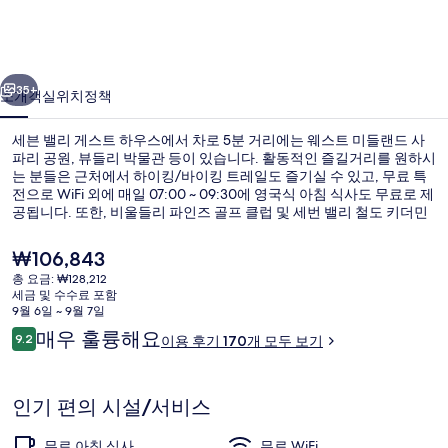
스
트
이전
다음
하
35+
소개
객실
위치
정책
우
세븐 밸리 게스트 하우스에서 차로 5분 거리에는 웨스트 미들랜드 사
스
파리 공원, 뷰들리 박물관 등이 있습니다. 활동적인 즐길거리를 원하시
는 분들은 근처에서 하이킹/바이킹 트레일도 즐기실 수 있고, 무료 특
의
전으로 WiFi 외에 매일 07:00 ~ 09:30에 영국식 아침 식사도 무료로 제
사
공됩니다. 또한, 비울들리 파인즈 골프 클럽 및 세번 밸리 철도 키더민
스터 역도 차로 가까운 거리에 있습니다. 많은 분들이 이곳의 친절한
진
고객 서비스 및 아침 식사에 굉장히 만족했습니다.
현
₩106,843
재
갤
총 요금: ₩128,212
가
세금 및 수수료 포함
커피숍
러
격
9월 6일 ~ 9월 7일
은
이
매우 훌륭해요
리
9.2
이용 후기 170개 모두 보기
₩106,843
10점 만점 중 9.2점.
용
후
기
인기 편의 시설/서비스
무료 아침 식사
무료 WiFi