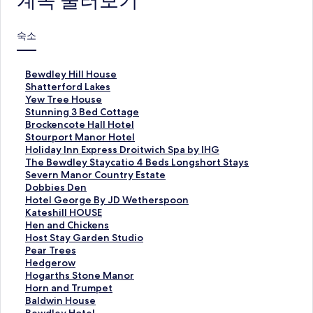
계속 둘러보기
숙소
B
Bewdley Hill House
e
S
Shatterford Lakes
w
h
Y
Yew Tree House
d
a
e
S
Stunning 3 Bed Cottage
l
t
w
t
B
Brockencote Hall Hotel
e
t
T
u
r
S
Stourport Manor Hotel
y
e
r
n
o
t
H
Holiday Inn Express Droitwich Spa by IHG
H
r
e
n
c
o
o
T
The Bewdley Staycatio 4 Beds Longshort Stays
i
f
e
i
k
u
l
h
S
Severn Manor Country Estate
l
o
H
n
e
r
i
e
e
D
Dobbies Den
l
r
o
g
n
p
d
B
v
o
H
Hotel George By JD Wetherspoon
H
d
u
3
c
o
a
e
e
b
o
K
Kateshill HOUSE
o
L
s
B
o
r
y
w
r
b
t
a
H
Hen and Chickens
u
a
e
e
t
t
I
d
n
i
e
t
e
H
Host Stay Garden Studio
s
k
페
d
e
M
n
l
M
e
l
e
n
o
P
Pear Trees
e
e
이
C
H
a
n
e
a
s
G
s
a
s
e
H
Hedgerow
페
s
지
o
a
n
E
y
n
D
e
h
n
t
a
e
H
Hogarths Stone Manor
이
페
를
t
l
o
x
S
o
e
o
i
d
S
r
d
o
H
Horn and Trumpet
지
이
여
t
l
r
p
t
r
n
r
l
C
t
T
g
g
o
B
Baldwin House
를
지
는
a
H
H
r
a
C
페
g
l
h
a
r
e
a
r
a
B