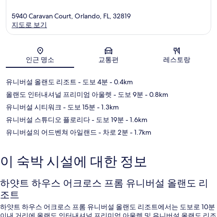
5940 Caravan Court, Orlando, FL, 32819
지도로 보기
지도
인근 명소
교통편
레스토랑
유니버설 올랜도 리조트
- 도보 4분
- 0.4km
올랜도 인터내셔널 프리미엄 아울렛
- 도보 9분
- 0.8km
유니버설 시티워크
- 도보 15분
- 1.3km
유니버설 스튜디오 플로리다
- 도보 19분
- 1.6km
유니버설의 어드벤쳐 아일랜드
- 차로 2분
- 1.7km
이 숙박 시설에 대한 정보
하얏트 하우스 어크로스 프롬 유니버설 올랜도 리
조트
하얏트 하우스 어크로스 프롬 유니버설 올랜도 리조트에서는 도보로 10분
이내 거리에 올랜도 인터내셔널 프리미엄 아울렛 및 유니버설 올랜도 리조