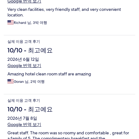
Google 번역 보기
Very clean facilities, very friendly staff, and very convenient
location.
Richard 님, 3박 여행
실제 이용 고객 후기
10/10 - 최고예요
2026년 6월 12일
Google 번역 보기
Amazing hotel clean room staff are amazing
Goran 님, 2박 여행
실제 이용 고객 후기
10/10 - 최고예요
2026년 7월 8일
Google 번역 보기
Great staff. The room was so roomy and comfortable , great for
a family of 5. The complimentary breakfast and the