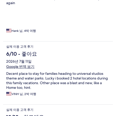
again
Hank 님, 4박 여행
실제 이용 고객 후기
6/10 - 좋아요
2026년 7월 11일
Google 번역 보기
Decent place to stay for families heading to universal studios
theme and water parks. Lucky i booked 2 hotel locations during
this family vacations. Other place was a blast and new, like a
Home too, hint.
VINH 님, 2박 여행
실제 이용 고객 후기