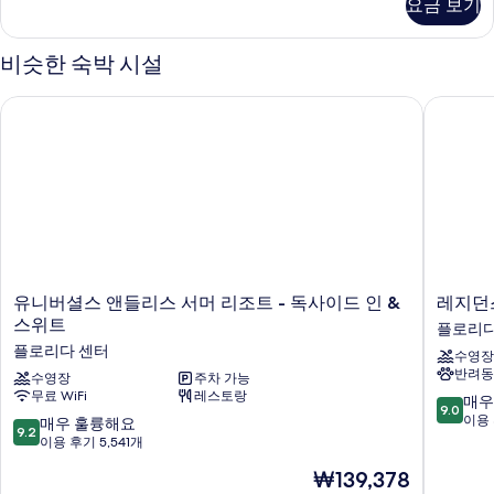
요금 보기
스
두
세
이
위
히
보
즈
트,
보
비슷한 숙박 시설
킹
기
침
기
사
유니버셜스 앤들리스 서머 리조트 - 독사이드 인 & 스위트
레지던스
대
이
즈
1
침
개
대
사
1
개
진
자
모
세
히
두
보
유
레
유니버셜스 앤들리스 서머 리조트 - 독사이드 인 &
레지던
보
기
니
지
스위트
플로리다
기
버
던
플로리다 센터
수영장
셜
스
반려동
스
수영장
주차 가능
인
무료 WiFi
레스토랑
앤
바
10
매우
9.0
들
이
점
이용 
10
매우 훌륭해요
9.2
리
메
만
점
이용 후기 5,541개
스
리
점
만
현
₩139,378
서
어
중
점