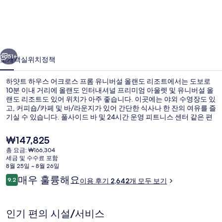
우
스
어
이전
다음
크
51+
소개
객실
위치
정책
로
하얏트 하우스 어크로스 프롬 유니버설 올랜도 리조트에서는 도보로
스
10분 이내 거리에 올랜도 인터내셔널 프리미엄 아울렛 및 유니버설 올
랜도 리조트도 있어 위치가 아주 좋습니다. 이곳에는 야외 수영장도 있
프
고, 커피숍/카페 및 바/라운지가 있어 간단한 식사나 한 잔의 여유를 즐
롬
기실 수 있습니다. 풀사이드 바 및 24시간 운영 피트니스 센터 같은 편
의 시설과 서비스가 제공되며, 객실에는 냉장고 및 전자레인지도 마련
유
되어 있어 편리합니다. 많은 분들이 이곳의 수영장 및 편안한 침대에
현
₩147,825
대단히 만족하셨어요.
재
니
총 요금: ₩166,304
가
세금 및 수수료 포함
바(숙박 시설 내)
버
격
8월 25일 ~ 8월 26일
은
이
매우 훌륭해요
설
9.2
이용 후기 2,642개 모두 보기
₩147,825
10점 만점 중 9.2점.
용
올
후
기
랜
인기 편의 시설/서비스