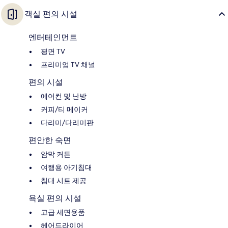
객실 편의 시설
엔터테인먼트
평면 TV
프리미엄 TV 채널
편의 시설
에어컨 및 난방
커피/티 메이커
다리미/다리미판
편안한 숙면
암막 커튼
여행용 아기침대
침대 시트 제공
욕실 편의 시설
고급 세면용품
헤어드라이어