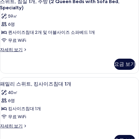
Queen
7
개,
스위트, 침실 1개, 주방 (2 Queen Beds with Sofa Bed,
위
주
Beds
Specialty)
방
트,
with
59㎡
(2
Sofa
침
Queen
6명
Bed)
Beds
실
퀸사이즈침대 2개 및 더블사이즈 소파베드 1개
with
사
1
Sofa
무료 WiFi
진
Bed)
개,
스
자세히 보기
자
모
주
위
세
두
트,
방
히
요금 보기
침
보
보
(2
실
기
기
Queen
1
패밀리 스위트, 킹사이즈침대 1개 | 객실
패
6
개,
Beds
패밀리 스위트, 킹사이즈침대 1개
밀
주
with
40㎡
방
리
Sofa
(2
6명
스
Bed,
Queen
킹사이즈침대 1개
Beds
Specialty)
위
with
무료 WiFi
사
트,
Sofa
패
자세히 보기
진
Bed,
킹
밀
Specialty)
모
사
리
자