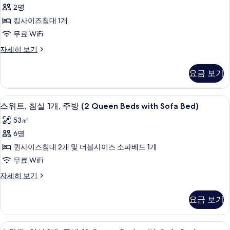
사
with
(2
2명
이
Sofa
Queen
킹사이즈침대 1개
Beds
Bed)
즈
with
무료 WiFi
사
침
Sofa
룸,
자세히 보기
진
Bed)
대
킹
자
모
1
사
세
요금 보기
이
두
개
히
즈
보
보
(Den)
침
기
객실 내 금고, 노트북 작업 공간, 암막 
스
사
4
대
기
스위트, 침실 1개, 주방 (2 Queen Beds with Sofa Bed)
위
1
진
53㎡
개
트,
모
(Den)
6명
침
자
두
퀸사이즈침대 2개 및 더블사이즈 소파베드 1개
세
실
보
히
무료 WiFi
1
보
기
스
자세히 보기
기
개,
위
주
트,
요금 보기
침
방
실
(2
1
스위트, 침실 1개, 주방 (2 Queen Beds 
스