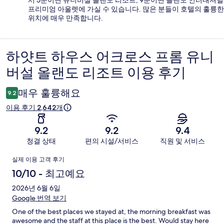
서 5분이면 유니버설 올랜도 리조트, 9분이면 올랜도 인터내셔널
프리미엄 아울렛에 가실 수 있습니다. 많은 분들이 호텔의 훌륭한
위치에 매우 만족합니다.
하얏트 하우스 어크로스 프롬 유니
이
버설 올랜도 리조트 이용 후기
용
후
매우 훌륭해요
9.2
기
이용 후기 2,642개
9.2
9.2
9.4
청결 상태
편의 시설/서비스
직원 및 서비스
이
실제 이용 고객 후기
용
10/10 - 최고예요
후
2026년 6월 6일
Google 번역 보기
기
One of the best places we stayed at, the morning breakfast was
awesome and the staff at this place is the best. Would stay here