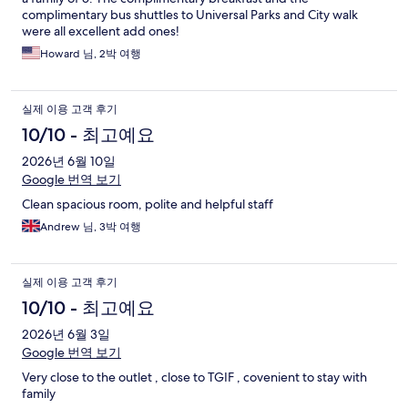
complimentary bus shuttles to Universal Parks and City walk
were all excellent add ones!
Howard 님, 2박 여행
실제 이용 고객 후기
10/10 - 최고예요
2026년 6월 10일
Google 번역 보기
Clean spacious room, polite and helpful staff
Andrew 님, 3박 여행
실제 이용 고객 후기
10/10 - 최고예요
2026년 6월 3일
Google 번역 보기
Very close to the outlet , close to TGIF , covenient to stay with
family