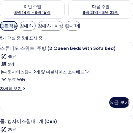
이번 주말 예약 가능 여부 확인, 8월 14일 ~ 8월 16일
다음 주말 예약 가능 여부 확인, 8
이번 주말
다음 주말
8월 14일 ~ 8월 16일
8월 21일 ~ 8월 23일
객
모든 객실
침대 2개
침대 3개 이상
침대 1개
실
에
5개 객실 중 5개 표시 중
사
스튜디오 스위트, 주방 (2 Queen Beds 
스
4
스튜디오 스위트, 주방 (2 Queen Beds with Sofa Bed)
용
튜
가
48㎡
디
능
6명
오
한
퀸사이즈침대 2개 및 더블사이즈 소파베드 1개
스
필
무료 WiFi
터
위
스
자세히 보기
트,
튜
주
디
요금 보기
오
방
스
(2
위
룸, 킹사이즈침대 1개 (Den) | 객실 내
룸,
2
트,
Queen
룸, 킹사이즈침대 1개 (Den)
킹
주
Beds
29㎡
방