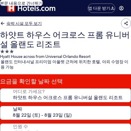
본문 내용으로 건너뛰기
앱 다운 받기
숙박 시설 모두 보기
하얏트 하우스 어크로스 프롬 유니버
설 올랜도 리조트
3.0
Hyatt House across from Universal Orlando Resort
성
올랜도 인터내셔널 프리미엄 아울렛 근처에 위치한 호텔, 야외 수영장 이
급
용 가능
숙
박
요금을 확인할 날짜 선택
시
설
어디로 가세요?
날짜
인원 수