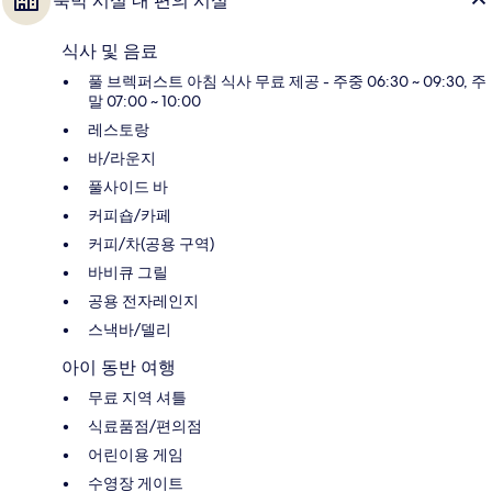
숙박 시설 내 편의 시설
식사 및 음료
풀 브렉퍼스트 아침 식사 무료 제공 - 주중 06:30 ~ 09:30, 주
말 07:00 ~ 10:00
레스토랑
바/라운지
풀사이드 바
커피숍/카페
커피/차(공용 구역)
바비큐 그릴
공용 전자레인지
스낵바/델리
아이 동반 여행
무료 지역 셔틀
식료품점/편의점
어린이용 게임
수영장 게이트