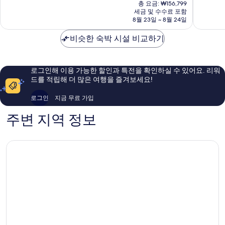
재
머
트
9.0
중
총 요금: ₩156,799
요
리
니
점,
세금 및 수수료 포함
9.2
금
조
8월 23일 ~ 8월 24일
어
매
점,
₩139,378
트
유
우
매
-
비슷한 숙박 시설 비교하기
니
훌
우
독
버
륭
훌
사
설
해
륭
이
올
요,
해
로그인해 이용 가능한 할인과 특전을 확인하실 수 있어요. 리워
드
랜
이
요,
드를 적립해 더 많은 여행을 즐겨보세요!
인
도
용
이
&
™
후
용
로그인
지금 무료 가입
스
플
기
후
위
로
1,159
기
주변 지역 정보
트
리
개
5,541
플
다
개
로
센
리
터
다
센
터