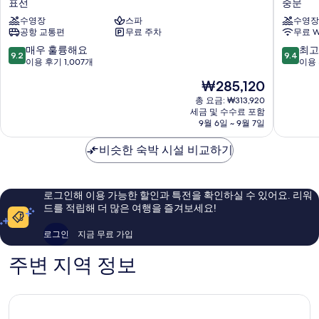
표선
중문
치
마
수영장
스파
수영장
호
을
공항 교통편
무료 주차
무료 W
텔
중
&
문
10
10
매우 훌륭해요
최고
9.2
9.4
리
점
점
이용 후기 1,007개
이용 
조
만
만
현
₩285,120
트
점
점
재
제
중
중
총 요금: ₩313,920
요
주
세금 및 수수료 포함
9.2
9.4
금
9월 6일 ~ 9월 7일
표
점,
점,
₩285,120
선
매
최
비슷한 숙박 시설 비교하기
우
고
훌
예
륭
요,
해
이
로그인해 이용 가능한 할인과 특전을 확인하실 수 있어요. 리워
요,
용
드를 적립해 더 많은 여행을 즐겨보세요!
이
후
용
기
로그인
지금 무료 가입
후
24
기
개
주변 지역 정보
1,007
개