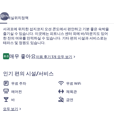
콘
이전
다음
도
17+
소개
객실
위치
정책
의
서귀포에 위치한 섭지코지 오션 콘도에서 편안하고 기분 좋은 숙박을
사
즐기실 수 있습니다. 이곳에는 피트니스 센터 외에 바/라운지도 있어
한 잔의 여유를 만끽하실 수 있습니다. 기타 편의 시설과 서비스로는
진
테라스 및 정원도 있습니다.
갤
러
이
매우 좋아요
8.0
이용 후기 1개 모두 보기
10점 만점 중 8.0점.
용
리
후
기
패밀리룸, 침실 2개 | 2 개의 침실, 다리미
인기 편의 시설/서비스
무료 주차
무료 WiFi
에어컨
체육관
바
금연
모두 보기