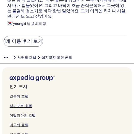
젖은 옷 다 말렸어요. 너무 좋은데 씽크대 하수구 냄새ㅠㅠ 넘 심해
서 내내 힘들었어요. 그리고 바닥이 조금 끈적끈적해서 그곳에 있
는 물걸레 청소기로 바닥 한번 밀었어요. 그거 이외엔 위치나 시설
면에선 또 오고 싶었어요
youngki 님, 2박 여행
1개 이용 후기 보기
서귀포 호텔
섭지코지 오션 콘도
인기 도시
일본의 호텔
싱가포르 호텔
이탈리아의 호텔
미국의 호텔