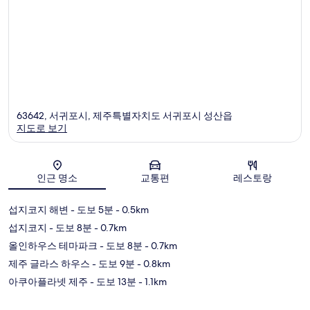
63642, 서귀포시, 제주특별자치도 서귀포시 성산읍
지도로 보기
지도
인근 명소
교통편
레스토랑
섭지코지 해변
- 도보 5분
- 0.5km
섭지코지
- 도보 8분
- 0.7km
올인하우스 테마파크
- 도보 8분
- 0.7km
제주 글라스 하우스
- 도보 9분
- 0.8km
아쿠아플라넷 제주
- 도보 13분
- 1.1km