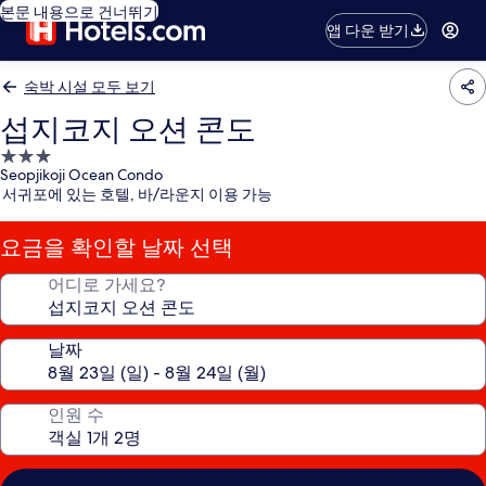
본문 내용으로 건너뛰기
앱 다운 받기
숙박 시설 모두 보기
섭지코지 오션 콘도
3.0
Seopjikoji Ocean Condo
성
서귀포에 있는 호텔, 바/라운지 이용 가능
급
숙
요금을 확인할 날짜 선택
박
시
어디로 가세요?
설
날짜
인원 수