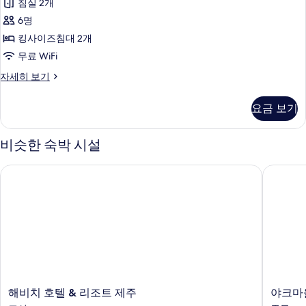
침실 2개
룸,
6명
침
킹사이즈침대 2개
실
무료 WiFi
2
패
자세히 보기
개
밀
사
리
요금 보기
룸,
진
침
모
실
비슷한 숙박 시설
2
두
개
보
해비치 호텔 & 리조트 제주
야크마을
자
기
세
히
보
기
해
야
해비치 호텔 & 리조트 제주
야크마
비
크