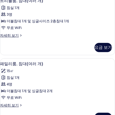
트리플룸, 침대(여러 개)
리
침실 1개
플
3명
룸,
더블침대 1개 및 싱글사이즈 2층침대 1개
침
무료 WiFi
대
트
자세히 보기
(여
리
러
플
요금 보기
룸,
개)
침
사
대
패밀리룸, 침대(여러 개) | 책상, 암막 
패
7
(여
패밀리룸, 침대(여러 개)
진
밀
러
모
15㎡
개)
리
자
두
침실 1개
룸,
세
보
4명
히
침
보
기
더블침대 1개 및 싱글침대 2개
대
기
무료 WiFi
(여
패
자세히 보기
러
밀
개)
리