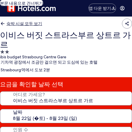
본문 내용으로 건너뛰기
앱 다운 받기
숙박 시설 모두 보기
이비스 버짓 스트라스부르 상트르 가
르
2.0
ibis budget Strasbourg Centre Gare
성
기차역 광장에서 조금만 걸으면 되고 도심에 있는 호텔
급
Strasbourg역에서 도보 2분
숙
박
요금을 확인할 날짜 선택
시
설
어디로 가세요?
날짜
인원 수