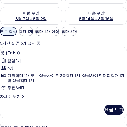
이번 주말 예약 가능 여부 확인, 8월 7일 ~ 8월 9일
다음 주말 예약 가능 여부 확인, 8월
이번 주말
다음 주말
8월 7일 ~ 8월 9일
8월 14일 ~ 8월 16일
객
모든 객실
침대 1개
침대 3개 이상
침대 2개
실
에
5개 객실 중 5개 표시 중
사
룸 (Tribu) | 책상, 암막 커튼, 방음 설
룸
8
룸 (Tribu)
용
(Tribu)
가
침실 1개
사
능
5명
진
한
더블침대 1개 또는 싱글사이즈 2층침대 1개, 싱글사이즈 머피침대 1개
모
필
및 싱글침대 1개
터
두
무료 WiFi
보
룸
자세히 보기
기
(Tribu)
자
요금 보기
세
히
보
트리플룸, 침대(여러 개) | 책상, 암막 
트
9
기