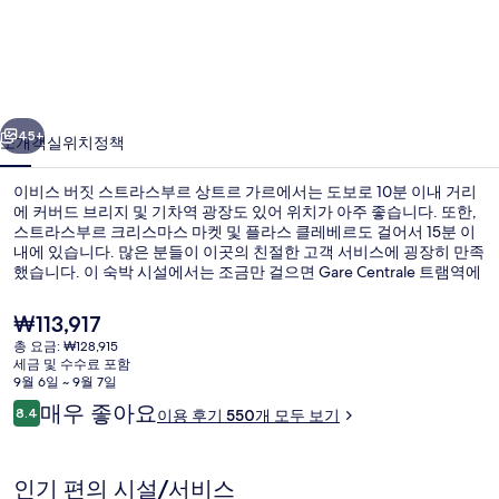
짓
스
트
이전
다음
라
45+
소개
객실
위치
정책
스
이비스 버짓 스트라스부르 상트르 가르에서는 도보로 10분 이내 거리
부
에 커버드 브리지 및 기차역 광장도 있어 위치가 아주 좋습니다. 또한,
스트라스부르 크리스마스 마켓 및 플라스 클레베르도 걸어서 15분 이
르
내에 있습니다. 많은 분들이 이곳의 친절한 고객 서비스에 굉장히 만족
상
했습니다. 이 숙박 시설에서는 조금만 걸으면 Gare Centrale 트램역에
갈 수 있고 Faubourg National 트램역도 걸어서 5분 거리에 있어 대중
트
교통편을 이용하기 편리해요.
현
₩113,917
재
르
총 요금: ₩128,915
가
세금 및 수수료 포함
책상, 암막 커튼, 방음 설비, 다리미/다
가
격
9월 6일 ~ 9월 7일
은
이
매우 좋아요
르
8.4
이용 후기 550개 모두 보기
₩113,917
10점 만점 중 8.4점.
용
의
후
기
사
인기 편의 시설/서비스