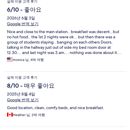
실제 이용 고객 후기
6/10 - 좋아요
2026년 6월 3일
Google 번역 보기
Nice and close to the main station.. breakfast was decent.. but
no hot food.. the 1st 2 nights were ok... but then there was a
group of students staying.. banging on each others Doors,
talking in the hallway just out of side my bed room door at
12.30.... and last night was 3.am.... nothing was done about it....
monica 님, 4박 여행
실제 이용 고객 후기
8/10 - 매우 좋아요
2025년 8월 4일
Google 번역 보기
Good location, clean, comfy beds, and nice breakfast.
Heather 님, 2박 여행