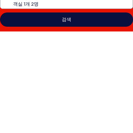
검색
이
비
스
버