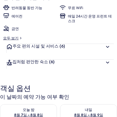
진
반려동물 동반 가능
무료 WiFi
갤
에어컨
매일 24시간 운영 프런트 데
스크
러
금연
리
모두 보기
주요 편의 시설 및 서비스
(6)
집처럼 편안한 숙소
(6)
객실 옵션
이 날짜의 예약 가능 여부 확인
오늘 밤 예약 가능 여부 확인, 8월 7일 ~ 8월 8일
내일 예약 가능 여부 확인, 8월 8
오늘 밤
내일
8월 7일 ~ 8월 8일
8월 8일 ~ 8월 9일