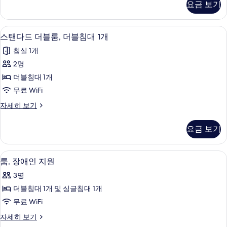
요금 보기
룸,
사
침
진
대
스탠다드 더블룸, 더블침대 1개 | 책상,
스
5
(여
스탠다드 더블룸, 더블침대 1개
모
탠
러
두
침실 1개
개)
다
자
보
2명
드
세
기
더블침대 1개
히
더
보
무료 WiFi
블
기
스
자세히 보기
룸,
탠
더
다
요금 보기
드
블
더
침
블
룸, 장애인 지원 | 책상, 암막 커튼, 방
룸,
3
룸,
룸, 장애인 지원
대
장
더
1
3명
블
애
개
침
더블침대 1개 및 싱글침대 1개
인
대
사
무료 WiFi
1
지
진
개
룸,
자세히 보기
원
자
장