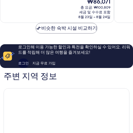
현
₩86,071
스
스
중
중
재
부
총 요금: ₩100,809
트
7.8
7.6
요
세금 및 수수료 포함
르
라
점,
점,
금
8월 23일 ~ 8월 24일
상
스
좋
좋
₩86,071
트
부
아
아
비슷한 숙박 시설 비교하기
르
르
요,
요,
가
가
이
이
레
레
용
용
지
지
후
후
로그인해 이용 가능한 할인과 특전을 확인하실 수 있어요. 리워
구
구
기
기
드를 적립해 더 많은 여행을 즐겨보세요!
1,694
1,581
개
개
로그인
지금 무료 가입
주변 지역 정보