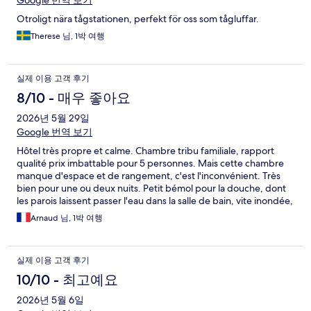
Google 번역 보기
Otroligt nära tågstationen, perfekt för oss som tågluffar.
Therese 님, 1박 여행
실제 이용 고객 후기
8/10 - 매우 좋아요
2026년 5월 29일
Google 번역 보기
Hôtel très propre et calme. Chambre tribu familiale, rapport
qualité prix imbattable pour 5 personnes. Mais cette chambre
manque d'espace et de rangement, c'est l'inconvénient. Très
bien pour une ou deux nuits. Petit bémol pour la douche, dont
les parois laissent passer l'eau dans la salle de bain, vite inondée,
et dont l'évacuation s'écoulait lentement. Personnel adorable,
Arnaud 님, 1박 여행
aux petits soins. Le petit déjeuner est très bien fourni pour cette
catégorie d'hôtel, mais attention aux heures d'affluence ! Très
bon séjour.
실제 이용 고객 후기
10/10 - 최고예요
2026년 5월 6일