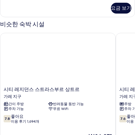
모
세
사
애
두
요금 보기
히
인
진
보
보
지
기
모
원
비슷한 숙박 시설
기
자
두
세
시티 레지던스 스트라스부르 상트르
시티 레
보
히
보
기
기
시
시
시티 레지던스 스트라스부르 상트르
시티 
티
티
가레 지구
가레 지
레
레
간이 주방
반려동물 동반 가능
주방
지
지
주차 가능
무료 WiFi
주차 
던
던
스
스
10
10
좋아요
좋아
7.8
7.6
스
액
점
점
이용 후기 1,694개
이용 
트
세
만
만
라
스
점
점