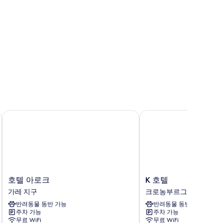
호텔 아로크
K 호텔
호
K
호텔 아로크
K 호텔
텔
호
가레 지구
크로농부르그 에스뜨
아
텔
반려동물 동반 가능
반려동물 동반 가능
로
크
주차 가능
주차 가능
크
로
무료 WiFi
무료 WiFi