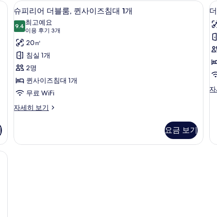
히
세
베드 | 1 개의 침실, 고급 침구, 객실 내 금고, 책상
슈피리어 더블룸, 퀸사이즈침대 1개 | 1 개
슈
7
보
히
슈피리어 더블룸, 퀸사이즈침대 1개
더
피
기
보
최고예요
9.4
기
9.4점 만점 중 10점
리
(이
이용 후기 3개
용
어
20㎡
후
더
침실 1개
기
블
2명
3
룸,
퀸사이즈침대 1개
개)
더
자
퀸
무료 WiFi
블
사
룸
슈
자세히 보기
자
피
이
세
리
기
요금 보기
즈
히
어
보
더
침
기
블
구, 객실 내 금고, 책상
대
룸,
1
퀸
사
개
이
사
즈
침
진
대