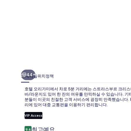
사
진
갤
러
리
44+
소개
객실
위치
정책
호텔 오리가미에서 차로 5분 거리에는 스트라스부르 크리스마
바/라운지도 있어 한 잔의 여유를 만끽하실 수 있습니다. 기
분들이 이곳의 친절한 고객 서비스에 굉장히 만족했습니다. Roton
리에 있어 대중 교통편을 이용하기 편리합니다.
VIP Access
이
최고예요
9.4