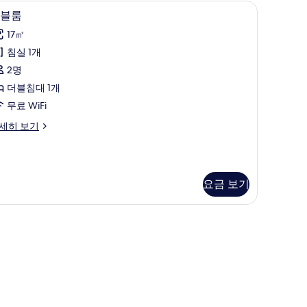
의 침실, 고급 침구, 객실 내 금고, 책상
1 개의 침실, 고급 침구, 객실 내 금고, 책상
더
7
블룸
블
17㎡
룸
침실 1개
사
2명
진
더블침대 1개
모
무료 WiFi
두
세히 보기
보
기
요금 보기