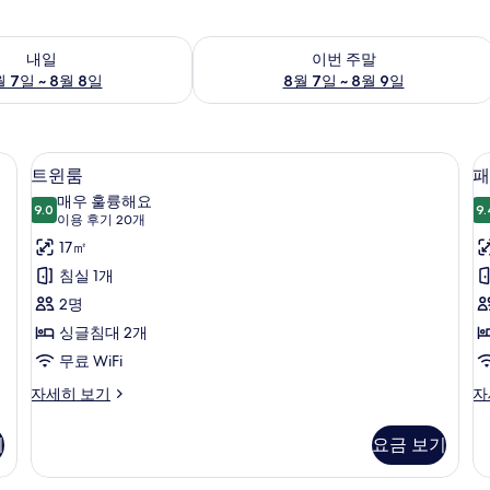
여부 확인, 8월 7일 ~ 8월 8일
이번 주말 예약 가능 여부 확인, 8월 7일 
내일
이번 주말
 7일 ~ 8월 8일
8월 7일 ~ 8월 9일
 객실 내 금고, 책상
1 개의 침실, 고급 침구, 객실 내 금고, 책
트
8
트윈룸
패
윈
매우 훌륭해요
9.0
9.
9.0점 만점 중 10점
룸
(이
이용 후기 20개
용
사
17㎡
후
진
침실 1개
기
모
2명
20
두
싱글침대 2개
개)
보
무료 WiFi
기
트
패
자세히 보기
자
윈
밀
룸
리
기
요금 보기
자
룸
세
자