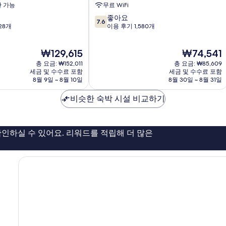
스
 가능
무료 WiFi
액
10
좋아요
세
7.6
점
28개
이용 후기 1,580개
스
만
스
점
트
현
현
₩129,615
₩74,541
중
라
재
재
7.6
총 요금: ₩152,011
스
총 요금: ₩85,609
요
요
점,
세금 및 수수료 포함
세금 및 수수료 포함
부
금
금
8월 9일 ~ 8월 10일
8월 30일 ~ 8월 31일
좋
르
₩129,615
₩74,541
아
gen
가
비슷한 숙박 시설 비교하기
요,
레
이
지
용
구
후
인하실 수 있어요. 리워드를 적립해 더 많은
기
1,580
개