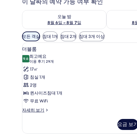
이 날짜의 예약 가능 여부 확인
오늘 밤 예약 가능 여부 확인, 8월 6일 ~ 8월 7일
내일 예약 가능 
오늘 밤
8월 6일 ~ 8월 7일
8월
객
모든 객실
침대 1개
침대 2개
침대 3개 이상
실
더블룸 | 1 개의 침실, 고급 침구,
더
에
17
더블룸
블
사
최고예요
9.6
용
9.6점 만점 중 10점
룸
(이
이용 후기 29개
가
용
사
17㎡
능
후
진
침실 1개
한
기
모
2명
필
29
두
퀸사이즈침대 1개
터
개)
보
무료 WiFi
기
더
자세히 보기
블
룸
요금 보
자
세