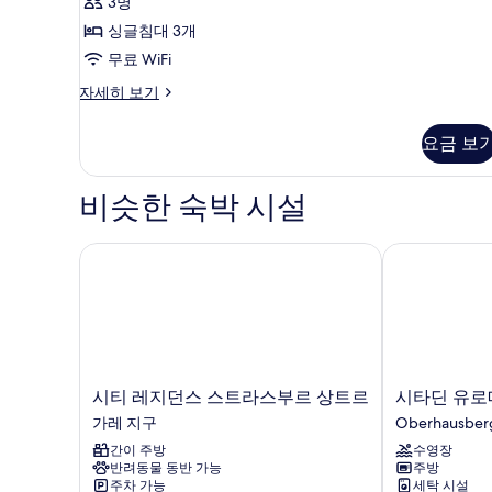
사
진
3명
소
5
파
진
모
싱글침대 3개
개)
베
모
두
무료 WiFi
드
두
자
보
트
자세히 보기
세
리
보
기
히
플
요금 보
기
보
룸
기
자
세
비슷한 숙박 시설
히
보
기
시티 레지던스 스트라스부르 상트르
시타딘 유로
시
시
시티 레지던스 스트라스부르 상트르
시타딘 유로
티
타
가레 지구
Oberhausber
레
딘
간이 주방
수영장
지
유
반려동물 동반 가능
주방
던
로
주차 가능
세탁 시설