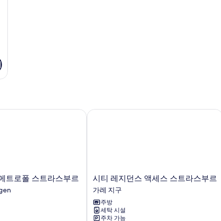
모
1
개
두
자
보
세
기
히
보
기
기
메트로폴 스트라스부르
시티 레지던스 액세스 스트라스부르
시
메트로폴 스트라스부르
시티 레지던스 액세스 스트라스부르
티
gen
가레 지구
레
주방
지
세탁 시설
던
주차 가능