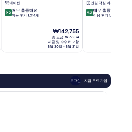
가
농
에어컨
연결 객실 이용 가능
레
부
10
10
매우 훌륭해요
매우 훌륭해요
지
르
9.2
9.2
점
점
이용 후기 1,014개
이용 후기 1,000개
구
그
만
만
에
점
점
스
현
₩142,755
중
중
뜨
재
9.2
9.2
총 요금: ₩163,174
요
점,
점,
세금 및 수수료 포함
금
8월 30일 ~ 8월 31일
매
매
₩142,755
우
우
훌
훌
륭
륭
해
해
요,
요,
이
이
로그인
지금 무료 가입
용
용
후
후
기
기
1,014
1,000
개
개