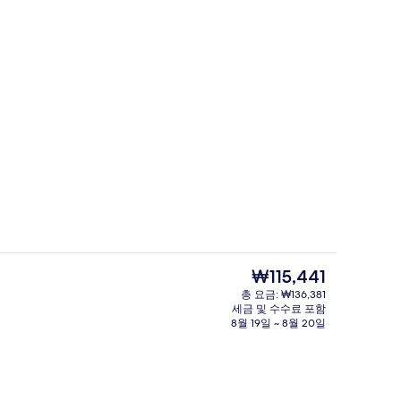
매일 뷔페 아침 식사 유료
현
₩115,441
재
총 요금: ₩136,381
가
세금 및 수수료 포함
외관
격
8월 19일 ~ 8월 20일
은
₩115,441