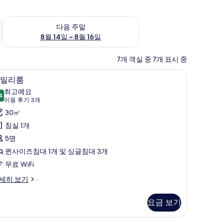
~ 8월 9일
다음 주말 예약 가능 여부 확인, 8월 14일 ~ 8월 16일
다음 주말
8월 14일 ~ 8월 16일
7개 객실 중 7개 표시 중
상
패밀리룸 | 1 개의 침실, 고급 침구, 객실 내 금고,
패
7
밀리룸
밀
최고예요
4
9.4점 만점 중 10점
리
(이
이용 후기 3개
용
룸
30㎡
후
사
침실 1개
기
진
5명
3
모
퀸사이즈침대 1개 및 싱글침대 3개
개)
두
무료 WiFi
보
세히 보기
기
요금 보기