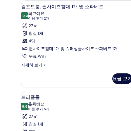
히
컴포트룸, 퀸사이즈침대 1개 및 소파
컴
8
보
컴포트룸, 퀸사이즈침대 1개 및 소파베드
포
기
최고예요
10.0
10.0점 만점 중 10점
트
(이
이용 후기 2개
용
룸,
27㎡
후
퀸
침실 1개
기
사
4명
2
이
퀸사이즈침대 1개 및 슈퍼싱글사이즈 소파베드 1개
개)
즈
무료 WiFi
침
컴
자세히 보기
포
대
트
요금 보
1
룸,
개
퀸
사
및
트리플룸 | 1 개의 침실, 고급 침
트
4
이
트리플룸
소
리
즈
훌륭해요
침
8.8
파
8.8점 만점 중 10점
플
(이
이용 후기 5개
대
용
베
룸
27㎡
1
후
개
드
사
침실 1개
및
기