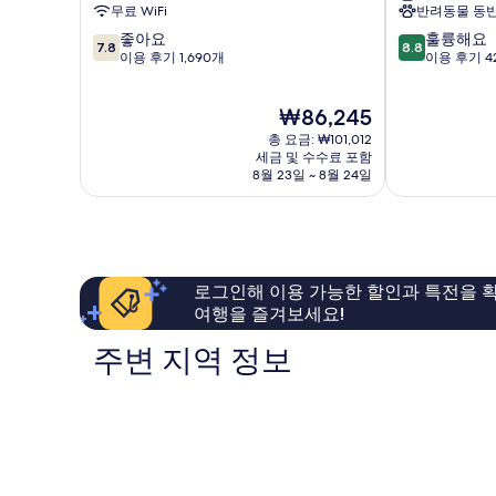
스
메
무료 WiFi
반려동물 동반
스
트
10
10
좋아요
훌륭해요
트
로
7.8
8.8
점
점
이용 후기 1,690개
이용 후기 4
라
폴
만
만
스
스
점
점
부
트
현
₩86,245
중
중
르
라
재
7.8
8.8
상
총 요금: ₩101,012
스
요
점,
점,
세금 및 수수료 포함
트
부
금
8월 23일 ~ 8월 24일
좋
훌
르
르
₩86,245
아
륭
가
Oberhausber
요,
해
레
이
요,
지
용
이
구
후
용
로그인해 이용 가능한 할인과 특전을 확
기
후
여행을 즐겨보세요!
1,690
기
개
428
주변 지역 정보
개