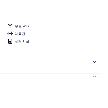
의 침실, 고급 침구, 객실 내 금고, 책상
무료 WiFi
체육관
세탁 시설