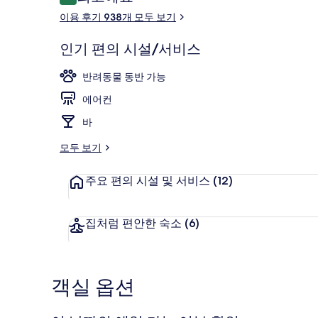
10점 만점 중 9.4점.
용
더블룸 | 1 개
이용 후기 938개 모두 보기
후
기
인기 편의 시설/서비스
반려동물 동반 가능
에어컨
바
모두 보기
주요 편의 시설 및 서비스
(12)
집처럼 편안한 숙소
(6)
객실 옵션