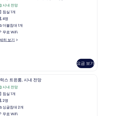
스
보
시내 전망
더
기
침실 1개
블
4명
온
더블침대 1개
돌
무료 WiFi
,
세히 보기
시
내
전
요금 보기
망
기
리/거위털 이불, 객실 내 금고, 방음 설비
디럭스 트윈룸, 시내 전망 | 고급 침구, 오리/거위
디
준
8
럭스 트윈룸, 시내 전망
럭
인
시내 전망
스
원
침실 1개
기
트
2명
,
윈
싱글침대 2개
인
,
무료 WiFi