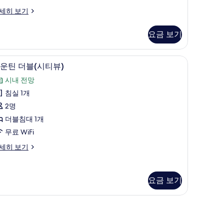
원
시
세히 보기
추
내
가
전
요금 보기
시
망
인
사
리/거위털 이불, 객실 내 금고, 방음 설비
고, 방음 설비
마운틴 더블(시티뷰) | 고급 침구, 오리/거위털 이
마
7
운틴 더블(시티뷰)
당
진
운
RW
RW
모
시내 전망
틴
,000
0,000
두
침실 1개
더
추
보
2명
블
가
기
더블침대 1개
시
비
무료 WiFi
티
)
용
세히 보기
)
발
사
)
진
요금 보기
사
모
시
진
두
고, 방음 설비
모
)
보
두