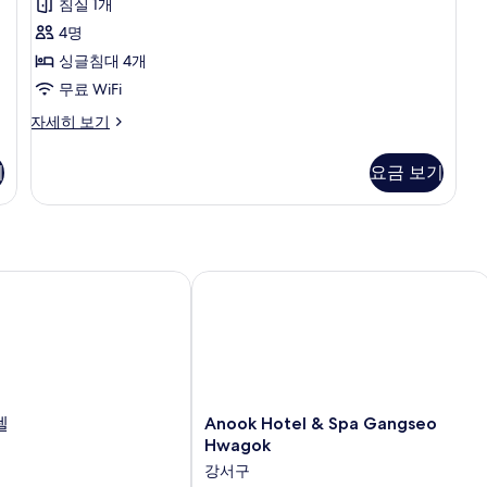
침실 1개
세
전
원
스
히
망
4명
2
쿼
보
(기
싱글침대 4개
인,
기
준
드
인
무료 WiFi
인
리
원
원
디
자세히 보기
2
버
럭
인,
추
룸
스
인
기
요금 보기
가
쿼
원
사
드
시
추
진
리
가
인
버
모
시
룸
당
인
두
자
Anook Hotel & Spa Gangseo Hwago
당
KRW
세
보
KRW
30,000
히
30,000
기
보
추
추
기
가
가
비
비
용
발
Anook
텔
Anook Hotel & Spa Gangseo
용
생)
Hotel
Hwagok
발
자
&
강서구
세
Spa
생)