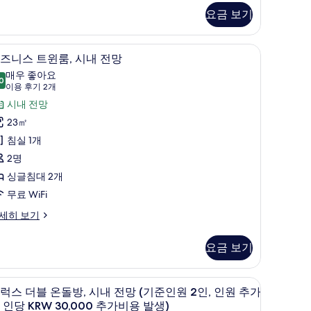
om,
모
요금 보기
ver
두
ew
오리/거위털 이불, 객실 내 금고, 방음 설비
보
객실에서 보이는 전망
비
8
즈니스 트윈룸, 시내 전망
기
즈
매우 좋아요
0
8.0점 만점 중 10점
니
(이
이용 후기 2개
용
스
시내 전망
후
트
23㎡
기
윈
침실 1개
2
,
2명
개)
시
싱글침대 2개
내
무료 WiFi
전
세히 보기
망
요금 보기
사
진
오리/거위털 이불, 객실 내 금고, 방음 설비
디럭스 더블 온돌방, 시내 전망 (기준인원 2인, 인
디
모
11
럭스 더블 온돌방, 시내 전망 (기준인원 2인, 인원 추가
럭
두
 인당 KRW 30,000 추가비용 발생)