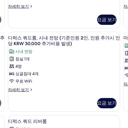
리
인,
비
디
자세히 보기
자
인
트
즈
럭
원
윈
니
스
추
기
요금 보기
스
트
룸
가
패
윈
시
사
밀
룸,
(기준인원 2인, 인원 추가시 인당 KRW 30,000 추가비용 발생) | 고급 침구, 오
고급 침구, 오리/거위털 이불, 객실 내 금
인
디
10
리
시
 추
디럭스 쿼드룸, 시내 전망 (기준인원 2인, 인원 추가시 인
마
진
당
럭
트
내
당 KRW 30,000 추가비용 발생)
K
K
모
윈
전
스
30
시내 전망
3
룸
망
두
추
쿼
자
자
침실 1개
가
보
세
세
드
비
4명
히
히
기
용
룸,
(
보
보
싱글침대 4개
발
기
기
시
생
무료 WiFi
마
자
자
내
뷰
운
디
자세히 보기
세
전
틴
럭
생
히
더
스
보
망
기
요금 보기
블
쿼
기
(기
(
드
티
룸,
준
실 내 금고, 방음 설비
고급 침구, 오리/거위털 이불, 객실 내 금
디
뷰
10
시
디럭스 쿼드 리버룸
인
자
럭
내