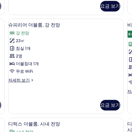
Room,
Ro
모
기
요금 보기
City
Ri
두
View
Vi
자
자
객실에서 보이는 전망
보
슈피리어 더블룸, 강 전망 | 고급 침구, 
슈
9
세
세
슈피리어 더블룸, 강 전망
비
기
피
히
히
강 전망
보
보
8.
리
기
기
23㎡
어
침실 1개
더
2명
블
더블침대 1개
룸,
룸
무료 WiFi
강
슈
자세히 보기
전
피
망
리
비
자
어
즈
사
더
니
기
요금 보기
진
블
스
룸,
트
모
강
윈
 전망
디럭스 더블룸, 시내 전망 | 고급 침구, 
디
두
전
12
룸,
디럭스 더블룸, 시내 전망
디
망
럭
시
보
시
시내 전망