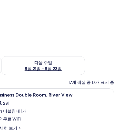
~ 8월 16일
다음 주말 예약 가능 여부 확인, 8월 21일 ~ 8월 23일
다음 주말
8월 21일 ~ 8월 23일
17개 객실 중 17개 표시 중
고, 방음 설비
usiness
고급 침구, 오리/거위털 이불, 객실 내 금고, 방
7
siness Double Room, River View
ouble
2명
oom,
더블침대 1개
iver
iew
무료 WiFi
사
siness
세히 보기
uble
진