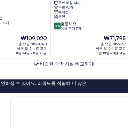
히
Gangseo
무료 아침 식사
사
무료 WiFi
보
Hwagok
에어컨
진
기
강
금연
요
서
모
003개
10
구
훌륭해요
8.6
두
점
이용 후기 11개
만
보
현
현
₩109,020
₩71,795
점
재
재
기
중
총 요금: ₩120,870
총 요금: ₩79,159
요
요
세금 및 수수료 포함
세금 및 수수료 포함
8.6
금
금
8월 24일 ~ 8월 25일
8월 13일 ~ 8월 14일
점,
₩109,020
₩71,795
훌
비슷한 숙박 시설 비교하기
륭
해
요,
이
인하실 수 있어요. 리워드를 적립해 더 많은
용
후
기
11
개