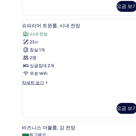
두
Room
터
요금 보
보
자
세
기
히
슈피리어 트윈룸, 시내 전망 | 
슈
7
보
슈피리어 트윈룸, 시내 전망
피
기
시내 전망
리
23㎡
어
침실 1개
트
2명
윈
싱글침대 2개
룸,
무료 WiFi
시
슈
자세히 보기
내
피
전
리
어
망
트
요금 보
사
윈
룸,
진
시
비즈니스 더블룸, 강 전망 | 호수
비
모
내
6
비즈니스 더블룸, 강 전망
전
즈
두
최고예요