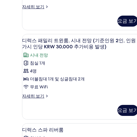
기
룸
비
자세히 보기
(체
즈
크
니
요금 보
스
인
트
시
윈
디럭스 패밀리 트윈룸, 시내 전망 
디
10
룸
디럭스 패밀리 트윈룸, 시내 전망 (기준인원 2인, 인원
배
럭
(체
가시 인당 KRW 30,000 추가비용 발생)
정)
크
스
시내 전망
인
사
패
시
침실 1개
진
배
밀
4명
정)
모
리
자
더블침대 1개 및 싱글침대 2개
두
세
트
무료 WiFi
보
히
윈
보
디
자세히 보기
기
기
룸,
럭
스
시
요금 보
패
내
밀
리
전
고급 침구, 오리/거위털 이불, 객
디
11
트
디럭스 스파 리버룸
망
럭
윈