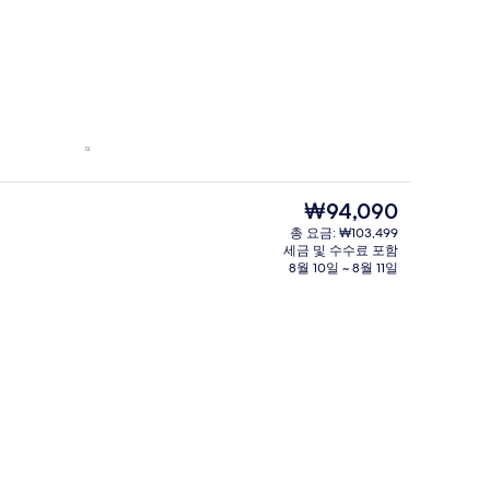
현
₩94,090
재
총 요금: ₩103,499
가
세금 및 수수료 포함
격
8월 10일 ~ 8월 11일
은
₩94,090