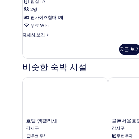
침실 1개
룸,
(기
스
시
2명
준
스
내
퀸사이즈침대 1개
인
전
파
망
무료 WiFi
원
리
(기
디
자세히 보기
2
준
버
럭
인
인,
룸
스
원
요금 보
인
스
2
사
파
원
인,
진
리
인
비슷한 숙박 시설
추
버
모
원
룸
가
추
두
자
호텔 엠펠리체
골든서울호텔
가
시
세
보
시
히
인
인
기
보
당
당
기
KRW
KRW
30,000
30,000
추
가
호
골
호텔 엠펠리체
골든서울호
추
비
텔
든
강서구
강서구
가
용
엠
서
무료 주차
무료 주차
발
펠
울
비