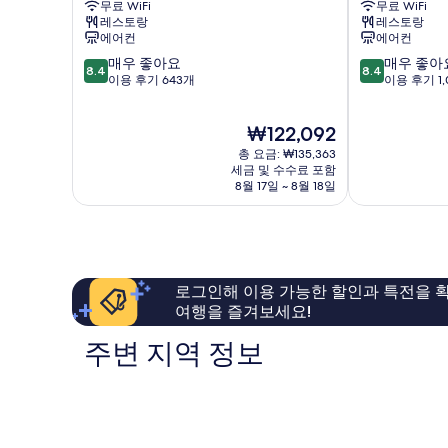
무료 WiFi
무료 WiFi
생)
리
호
용
레스토랑
레스토랑
자
체
텔
에어컨
에어컨
발
세
강
강
10
10
매우 좋아요
매우 좋아
히
서
서
8.4
8.4
생)
점
점
이용 후기 643개
이용 후기 1,
보
구
구
만
만
사
기
점
점
진
현
₩122,092
중
중
재
모
8.4
8.4
총 요금: ₩135,363
요
점,
점,
세금 및 수수료 포함
두
금
8월 17일 ~ 8월 18일
매
매
₩122,092
보
우
우
좋
좋
기
아
아
요,
요,
이
이
로그인해 이용 가능한 할인과 특전을 확
용
용
여행을 즐겨보세요!
후
후
기
기
주변 지역 정보
643
1,003
개
개