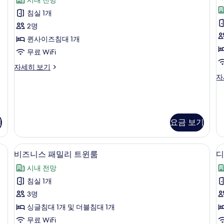
자
내
스
기
세
전
침실 1개
더
히
망
2명
보
자
블
기
세
퀸사이즈침대 1개
룸,
히
무료 WiFi
보
시
기
디
자세히 보기
내
방
럭
디
자
전
스
럭
더
스
망
블
더
사
룸,
블
시
온
기
요금 보기
진
내
돌
모
(
전
방,
실 내 금고, 방음 설비
망
비즈니스 패밀리 트윈룸 | 고급 침구, 오
비
시
두
7
비즈니스 패밀리 트윈룸
디
자
내
즈
보
세
전
시내 전망
니
히
기
망
침실 1개
보
(
스
2
기
준
3명
인
패
인
싱글침대 1개 및 더블침대 1개
원
밀
룸
무료 WiFi
2