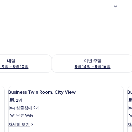
여부 확인, 8월 9일 ~ 8월 10일
이번 주말 예약 가능 여부 확인, 8월 14일 
내일
이번 주말
 9일 ~ 8월 10일
8월 14일 ~ 8월 16일
실 내 금고, 방음 설비
Business
고급 침구, 오리/거위털 이불, 객실 내 금
B
7
Business Twin Room, City View
Bu
Twin
D
2명
Room,
R
싱글침대 2개
City
R
View
V
무료 WiFi
사
Business
Bu
자세히 보기
자
Twin
Do
진