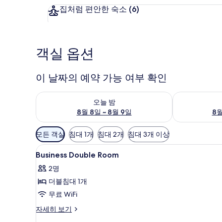
집처럼 편안한 숙소
(6)
객실 옵션
이 날짜의 예약 가능 여부 확인
오늘 밤 예약 가능 여부 확인, 8월 8일 ~ 8월 9일
내일 예약 가능 
오늘 밤
8월 8일 ~ 8월 9일
8월
객
모든 객실
침대 1개
침대 2개
침대 3개 이상
실
Business
고급 침구, 오리/거위털 이불, 객
에
3
Business Double Room
Double
사
2명
Room
용
더블침대 1개
사
가
무료 WiFi
능
진
한
모
Business
자세히 보기
필
Double