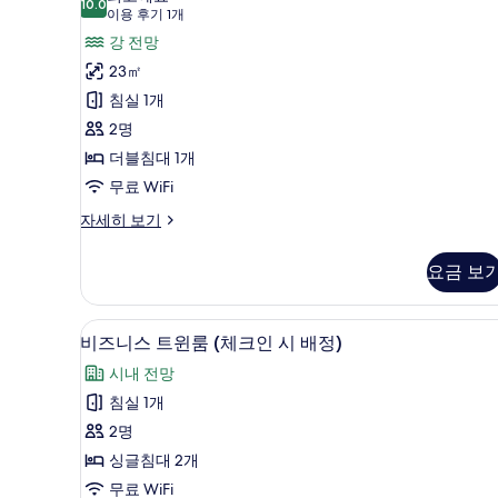
망
10.0
10.0점 만점 중 10점
니
(이
보
이용 후기 1개
자
용
스
강 전망
세
기
히
후
더
23㎡
보
기
블
침실 1개
기
1
룸,
2명
개)
강
더블침대 1개
전
무료 WiFi
망
비
자세히 보기
즈
사
니
요금 보
진
스
더
모
블
고급 침구, 오리/거위털 이불, 객
비
두
7
룸,
비즈니스 트윈룸 (체크인 시 배정)
즈
강
보
시내 전망
전
니
기
망
침실 1개
스
자
2명
세
트
히
싱글침대 2개
윈
보
무료 WiFi