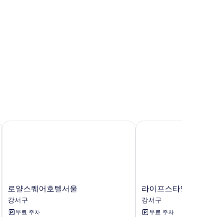
기
보
기
k
로얄스퀘어호텔서울
라이프스타일 S호텔
로
라
로얄스퀘어호텔서울
라이프스타일 S호텔
얄
이
강서구
강서구
스
프
무료 주차
무료 주차
퀘
스