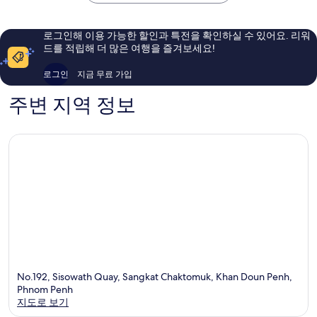
EHM
놈
예
예
다
펜
요,
요,
운
시
이
이
로그인해 이용 가능한 할인과 특전을 확인하실 수 있어요. 리워
펜
티
용
용
드를 적립해 더 많은 여행을 즐겨보세요!
센
후
후
터
기
기
로그인
지금 무료 가입
707
1,000
개
개
주변 지역 정보
No.192, Sisowath Quay, Sangkat Chaktomuk, Khan Doun Penh,
Phnom Penh
지도로 보기