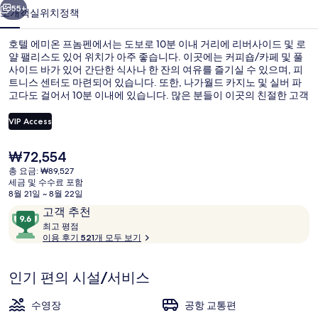
펜
55+
소개
객실
위치
정책
의
호텔 에미온 프놈펜에서는 도보로 10분 이내 거리에 리버사이드 및 로
사
얄 팰리스도 있어 위치가 아주 좋습니다. 이곳에는 커피숍/카페 및 풀
사이드 바가 있어 간단한 식사나 한 잔의 여유를 즐기실 수 있으며, 피
진
트니스 센터도 마련되어 있습니다. 또한, 나가월드 카지노 및 실버 파
갤
고다도 걸어서 10분 이내에 있습니다. 많은 분들이 이곳의 친절한 고객
서비스 및 위치에 대단히 만족하셨어요.
러
VIP Access
리
현
₩72,554
풀사이드 바
재
총 요금: ₩89,527
가
세금 및 수수료 포함
격
8월 21일 ~ 8월 22일
은
이
10
고객 추천
₩72,554
용
최
점
최고 평점
고
이용 후기 521개 모두 보기
후
만
기
점
평
중
인기 편의 시설/서비스
점
9.6
점,
수영장
공항 교통편