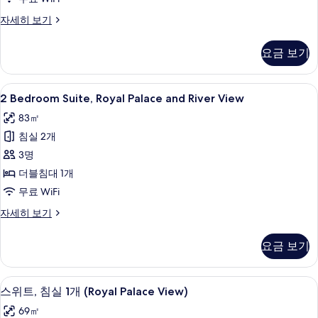
Balcony)
스
자세히 보기
사
탠
진
다
요금 보기
드
모
룸
두
(No
2
객실 내 금고, 책상, 노트북 작업 공간, 
보
7
Balcony)
2 Bedroom Suite, Royal Palace and River View
Bedroom
자
기
83㎡
세
Suite,
히
침실 2개
Royal
보
Palace
3명
기
and
더블침대 1개
River
무료 WiFi
View
2
자세히 보기
사
Bedroom
Suite,
진
요금 보기
Royal
모
Palace
두
and
객실 내 금고, 책상, 노트북 작업 공간, 
스
9
River
스위트, 침실 1개 (Royal Palace View)
보
위
View
69㎡
기
자