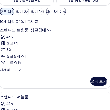
8월 7일 ~ 8월 9일
8월 14일 ~ 8월 16일
객
모든 객실
침대 2개
침대 1개
침대 3개 이상
실
에
10개 객실 중 10개 표시 중
사
스탠다드 트윈룸, 싱글침대 2개 | 객실 내
스
6
스탠다드 트윈룸, 싱글침대 2개
용
탠
가
46㎡
다
능
침실 1개
드
한
3명
트
필
싱글침대 2개
터
윈
무료 WiFi
룸,
스
자세히 보기
싱
탠
글
다
요금 보기
드
침
트
대
윈
객실 내 금고, 책상, 노트북 작업 공간, 
스
6
룸,
스탠다드 더블룸
2
탠
싱
개
42㎡
글
다
사
침