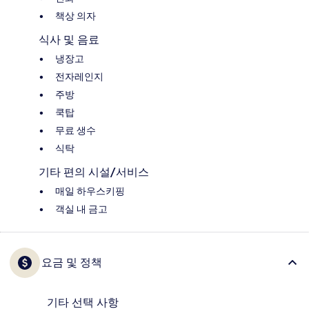
책상 의자
식사 및 음료
냉장고
전자레인지
주방
쿡탑
무료 생수
식탁
기타 편의 시설/서비스
매일 하우스키핑
객실 내 금고
요금 및 정책
기타 선택 사항