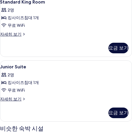
6
히
Standard King Room
King
보
2명
기
Room
킹사이즈침대 1개
사
무료 WiFi
진
모
Standard
자세히 보기
King
두
Room
요금 보기
보
자
세
기
히
Junior
객실 내 금고, 책상, 노트북 작업 공간, 
7
보
Junior Suite
Suite
기
2명
사
킹사이즈침대 1개
진
무료 WiFi
모
Junior
자세히 보기
두
Suite
보
자
요금 보기
세
기
히
보
비슷한 숙박 시설
기