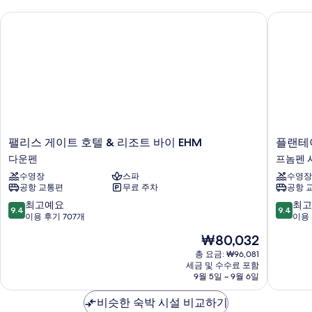
팰리스 게이트 호텔 & 리조트 바이 EHM
플랜테이션
팰
플
팰리스 게이트 호텔 & 리조트 바이 EHM
플랜테이
리
랜
다운펜
프놈펜 
스
테
수영장
스파
수영장
게
이
공항 교통편
무료 주차
공항 
이
션
트
어
10
10
최고예요
최고
9.4
9.4
호
반
점
점
이용 후기 707개
이용 
텔
리
만
만
현
₩80,032
&
조
점
점
재
리
트
중
중
총 요금: ₩96,081
요
조
세금 및 수수료 포함
&
9.4
9.4
금
9월 5일 ~ 9월 6일
트
스
점,
점,
₩80,032
바
파
최
최
비슷한 숙박 시설 비교하기
이
프
고
고