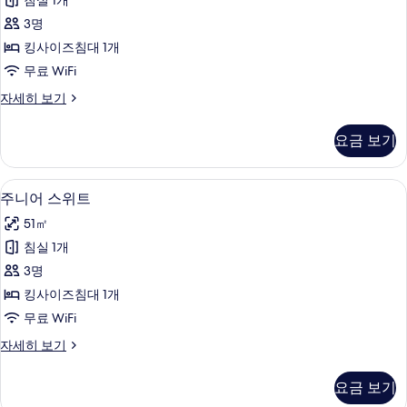
침실 1개
드
대
진
3명
2
더
모
개
킹사이즈침대 1개
블
자
두
무료 WiFi
세
룸
보
히
스
자세히 보기
사
보
탠
기
기
진
다
요금 보기
드
모
더
두
블
주니어 스위트 | 객실 내 금고, 책상, 노
주
8
룸
주니어 스위트
보
니
자
기
51㎡
세
어
히
침실 1개
스
보
3명
기
위
킹사이즈침대 1개
트
무료 WiFi
사
주
자세히 보기
진
니
모
어
요금 보기
스
두