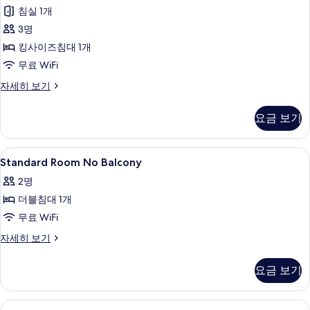
트,
세
침실 1개
침
히
3명
보
실
기
킹사이즈침대 1개
1
무료 WiFi
개
스
자세히 보기
(Royal
위
Palace
트,
요금 보기
View)
침
실
사
1
Standard
객실 내 금고, 책상, 노트북 작업 공간, 
진
7
개
Standard Room No Balcony
Room
(Royal
모
2명
Palace
No
두
View)
더블침대 1개
Balcony
보
자
사
무료 WiFi
세
기
히
진
Standard
자세히 보기
보
Room
모
기
No
요금 보기
두
Balcony
자
보
세
Standard
객실 내 금고, 책상, 노트북 작업 공간, 
기