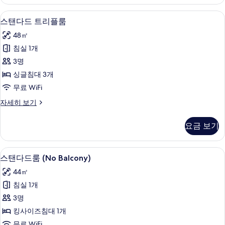
위
보
트
스탠다드 트리플룸 | 객실 내 금고, 책상,
스
7
자
스탠다드 트리플룸
기
탠
세
48㎡
히
다
보
침실 1개
드
기
3명
트
싱글침대 3개
리
무료 WiFi
플
스
자세히 보기
룸
탠
사
다
요금 보기
드
진
트
모
리
객실 내 금고, 책상, 노트북 작업 공간, 
스
7
플
스탠다드룸 (No Balcony)
두
탠
룸
보
44㎡
자
다
세
기
침실 1개
드
히
3명
보
룸
기
킹사이즈침대 1개
(No
무료 WiFi