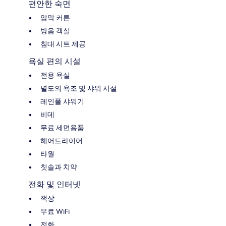
편안한 숙면
암막 커튼
방음 객실
침대 시트 제공
욕실 편의 시설
전용 욕실
별도의 욕조 및 샤워 시설
레인폴 샤워기
비데
무료 세면용품
헤어드라이어
타월
칫솔과 치약
전화 및 인터넷
책상
무료 WiFi
전화