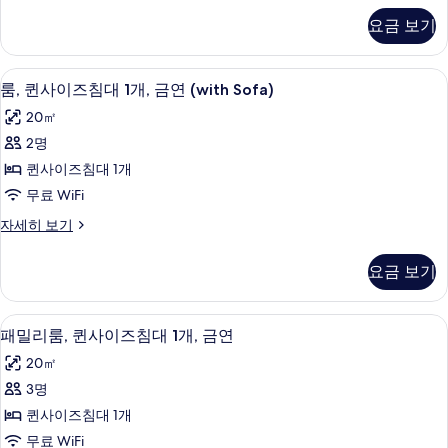
기
기
2
룸,
요금 보기
싱
개,
글
금
침
1 개의 침실, 고급 침구, 오리/거위털 이불
룸,
6
대
연
룸, 퀸사이즈침대 1개, 금연 (with Sofa)
퀸
2
사
20㎡
개,
사
진
금
2명
이
연
모
퀸사이즈침대 1개
자
즈
두
세
무료 WiFi
침
히
보
룸,
자세히 보기
보
대
퀸
기
기
1
사
요금 보기
이
개,
즈
금
침
1 개의 침실, 고급 침구, 오리/거위털 이불
패
6
대
연
패밀리룸, 퀸사이즈침대 1개, 금연
밀
1
(with
20㎡
개,
리
Sofa)
금
3명
룸,
연
사
퀸사이즈침대 1개
(with
퀸
진
Sofa)
무료 WiFi