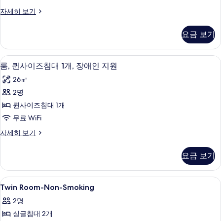
사
모
자
패
자세히 보기
세
이
두
밀
히
즈
리
보
보
요금 보기
룸,
기
침
기
퀸
대
사
룸, 퀸사이즈침대 1개, 장애인 지원 | 1 
룸,
4
이
룸, 퀸사이즈침대 1개, 장애인 지원
1
퀸
즈
개,
26㎡
침
사
금
대
2명
이
1
연
퀸사이즈침대 1개
개,
즈
사
금
무료 WiFi
침
연
진
룸,
자세히 보기
자
대
퀸
모
세
1
사
히
두
요금 보기
이
개,
보
보
즈
기
장
침
기
Twin
1 개의 침실, 고급 침구, 오리/거위털 이불
6
대
애
Twin Room-Non-Smoking
Room-
1
인
2명
개,
Non-
지
장
싱글침대 2개
Smoking
애