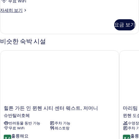
무료 WiFi
모
Queen
자세히 보기
두
Room
보
자
요금 보기
세
기
히
보
비슷한 숙박 시설
기
힐튼 가든 인 뮌헨 시티 센터 웨스트, 저머니
마리팀 
힐
마
힐튼 가든 인 뮌헨 시티 센터 웨스트, 저머니
마리팀
튼
리
슈반탈러호헤
뮌헨 도
가
팀
반려동물 동반 가능
주차 가능
수영장
든
호
무료 WiFi
레스토랑
주차 
인
텔
뮌
뮌
10
10
훌륭해요
훌륭
8.6
8.6