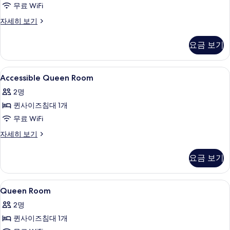
원
사
무료 WiFi
인
사
지
진
Twin
자세히 보기
원
Room-
진
모
자
Non-
모
요금 보기
두
세
Smoking
히
두
자
보
보
세
보
Accessible
1 개의 침실, 고급 침구, 오리/거위털 이불
기
기
7
히
Accessible Queen Room
Queen
기
보
2명
기
Room
퀸사이즈침대 1개
사
무료 WiFi
진
모
Accessible
자세히 보기
Queen
두
Room
요금 보기
보
자
세
기
히
Queen
1 개의 침실, 고급 침구, 오리/거위털 이불
8
보
Queen Room
Room
기
2명
사
퀸사이즈침대 1개
진