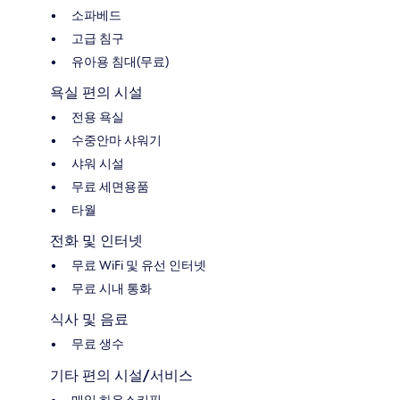
소파베드
고급 침구
유아용 침대(무료)
욕실 편의 시설
전용 욕실
수중안마 샤워기
샤워 시설
무료 세면용품
타월
전화 및 인터넷
무료 WiFi 및 유선 인터넷
무료 시내 통화
식사 및 음료
무료 생수
기타 편의 시설/서비스
매일 하우스키핑