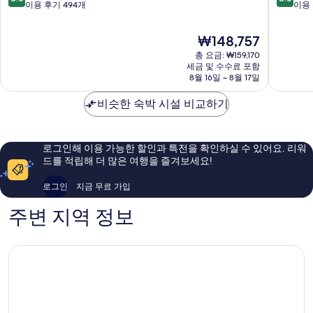
헨
헨
점
점
이용 후기 494개
이용 
시
뮌
만
만
티
헨
점
점
현
₩148,757
센
도
중
중
재
터
심
8.6
8.6
총 요금: ₩159,170
요
웨
세금 및 수수료 포함
점,
점,
금
8월 16일 ~ 8월 17일
스
훌
훌
₩148,757
트,
륭
륭
비슷한 숙박 시설 비교하기
저
해
해
머
요,
요,
니
이
이
슈
용
용
로그인해 이용 가능한 할인과 특전을 확인하실 수 있어요. 리워
반
후
후
드를 적립해 더 많은 여행을 즐겨보세요!
탈
기
기
러
494
1,509
로그인
지금 무료 가입
호
개
개
헤
주변 지역 정보