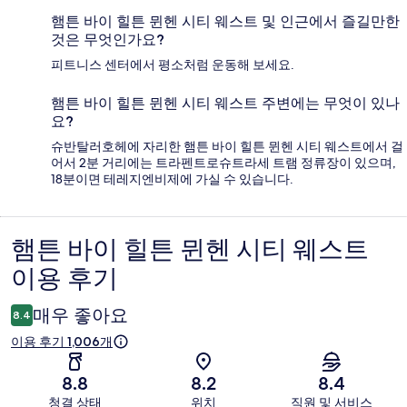
햄튼 바이 힐튼 뮌헨 시티 웨스트 및 인근에서 즐길만한
것은 무엇인가요?
피트니스 센터에서 평소처럼 운동해 보세요.
햄튼 바이 힐튼 뮌헨 시티 웨스트 주변에는 무엇이 있나
요?
슈반탈러호헤에 자리한 햄튼 바이 힐튼 뮌헨 시티 웨스트에서 걸
어서 2분 거리에는 트라펜트로슈트라세 트램 정류장이 있으며,
18분이면 테레지엔비제에 가실 수 있습니다.
햄튼 바이 힐튼 뮌헨 시티 웨스트
이
이용 후기
용
후
매우 좋아요
8.4
기
이용 후기 1,006개
8.8
8.2
8.4
청결 상태
위치
직원 및 서비스