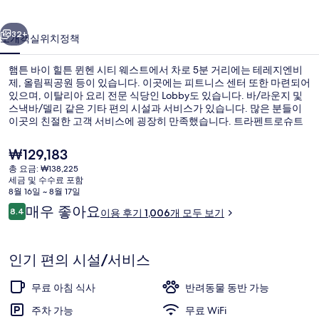
뮌
이전
다음
헨
32+
소개
객실
위치
정책
시
햄튼 바이 힐튼 뮌헨 시티 웨스트에서 차로 5분 거리에는 테레지엔비
티
제, 올림픽공원 등이 있습니다. 이곳에는 피트니스 센터 또한 마련되어
있으며, 이탈리아 요리 전문 식당인 Lobby도 있습니다. 바/라운지 및
웨
스낵바/델리 같은 기타 편의 시설과 서비스가 있습니다. 많은 분들이
스
이곳의 친절한 고객 서비스에 굉장히 만족했습니다. 트라펜트로슈트
라세 트램 정류장에서 도보로 2분, 베이쇼어역에서는 6분 거리에 있어
트
대중 교통편을 이용하기 편리합니다.
현
₩129,183
재
의
총 요금: ₩138,225
가
세금 및 수수료 포함
레스토랑
사
격
8월 16일 ~ 8월 17일
은
이
매우 좋아요
진
8.4
이용 후기 1,006개 모두 보기
₩129,183
10점 만점 중 8.4점.
용
갤
후
기
러
인기 편의 시설/서비스
리
무료 아침 식사
반려동물 동반 가능
주차 가능
무료 WiFi