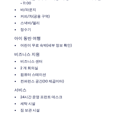
~ 11:00
바/라운지
커피/차(공용 구역)
스낵바/델리
정수기
아이 동반 여행
어린이 무료 숙박(세부 정보 확인)
비즈니스 지원
비즈니스 센터
2 개 회의실
컴퓨터 스테이션
컨퍼런스 공간(30 제곱미터)
서비스
24시간 운영 프런트 데스크
세탁 시설
짐 보관 시설