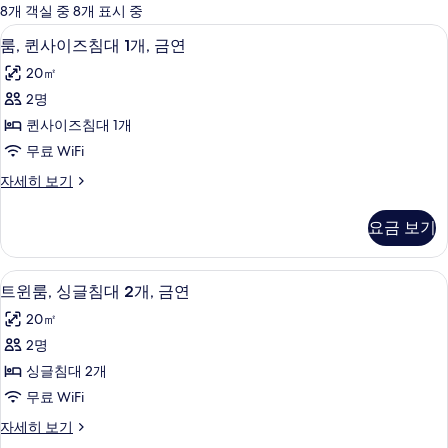
에
8개 객실 중 8개 표시 중
사
룸, 퀸사이즈침대 1개, 금연 | 1 개의 침
룸,
8
룸, 퀸사이즈침대 1개, 금연
용
퀸
가
20㎡
사
능
2명
이
한
퀸사이즈침대 1개
즈
필
무료 WiFi
터
침
룸,
자세히 보기
대
퀸
1
사
요금 보기
이
개,
즈
금
침
트윈룸, 싱글침대 2개, 금연 | 1 개의 침
트
6
대
연
트윈룸, 싱글침대 2개, 금연
윈
1
사
20㎡
개,
룸,
진
금
2명
싱
연
모
싱글침대 2개
자
글
두
세
무료 WiFi
침
히
보
트
자세히 보기
보
대
윈