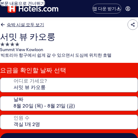
본문 내용으로 건너뛰기
앱 다운 받기
숙박 시설 모두 보기
서밋 뷰 카오룽
4.0
Summit View Kowloon
성
빅토리아 항구에서 쉽게 갈 수 있으면서 도심에 위치한 호텔
급
숙
요금을 확인할 날짜 선택
박
시
어디로 가세요?
설
날짜
인원 수