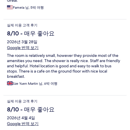
Great
Pamela 님, 5박 여행
실제 이용 고객 후기
8/10 - 매우 좋아요
2026년 3월 28일
Google 번역 보기
The room is relatively small, however they provide most of the
amenities you need. The shower is really nice. Staff are friendly
and helpful. Hotel location is good and easy to walk to bus
stops. There is a cafe on the ground floor with nice local
breakfast.
Sze Yuen Martin 님, 6박 여행
실제 이용 고객 후기
8/10 - 매우 좋아요
2026년 4월 4일
Google 번역 보기