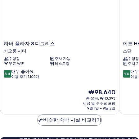
하
이
하버 플라자 8 디그리스
이튼 H
버
튼
카오룽 시티
조단
플
HK
수영장
주차 가능
수영장
라
조
무료 WiFi
레스토랑
주차 
자
단
8
10
10
매우 좋아요
매우
8.4
9.0
디
점
점
이용 후기 1,105개
이용 
그
만
만
리
점
점
현
₩98,640
스
중
중
재
카
총 요금: ₩113,393
8.4
9.0
요
세금 및 수수료 포함
오
점,
점,
금
9월 1일 ~ 9월 2일
룽
매
매
₩98,640
시
우
우
비슷한 숙박 시설 비교하기
티
좋
훌
아
륭
요,
해
이
요,