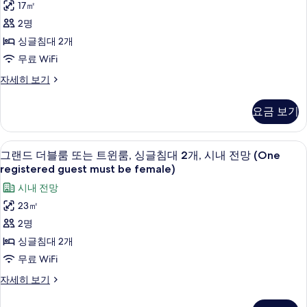
대
17㎡
전
더
1
2명
망
개,
블
시
싱글침대 2개
(One
룸
내
registered
무료 WiFi
전
(One
guest
망
디
자세히 보기
registered
must
(One
럭
guest
registered
스
be
요금 보기
must
guest
더
female)
must
블
be
사
be
룸
female)
그랜드 더블룸 또는 트윈룸, 싱글침대 2개, 시내 
그
female)
7
(One
그랜드 더블룸 또는 트윈룸, 싱글침대 2개, 시내 전망 (One
진
사
자
랜
registered
registered guest must be female)
모
세
guest
진
드
시내 전망
히
must
두
모
더
보
be
23㎡
보
기
female)
두
블
2명
기
자
보
룸
세
싱글침대 2개
기
히
또
무료 WiFi
보
는
기
그
자세히 보기
트
랜
드