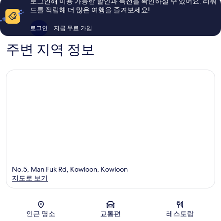
로그인해 이용 가능한 할인과 특전을 확인하실 수 있어요. 리워
용
이
드를 적립해 더 많은 여행을 즐겨보세요!
후
용
기
후
로그인
지금 무료 가입
1,105
기
개
2,059
주변 지역 정보
개
No.5, Man Fuk Rd, Kowloon, Kowloon
지도로 보기
지도
인근 명소
교통편
레스토랑