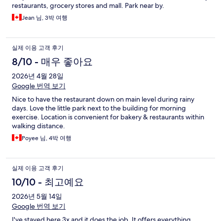
restaurants, grocery stores and mall. Park near by.
Jean 님, 3박 여행
실제 이용 고객 후기
8/10 - 매우 좋아요
2026년 4월 28일
Google 번역 보기
Nice to have the restaurant down on main level during rainy
days. Love the little park next to the building for morning
exercise. Location is convenient for bakery & restaurants within
walking distance.
Poyee 님, 4박 여행
실제 이용 고객 후기
10/10 - 최고예요
2026년 5월 14일
Google 번역 보기
I've stayed here 3x and it does the job. It offers everything