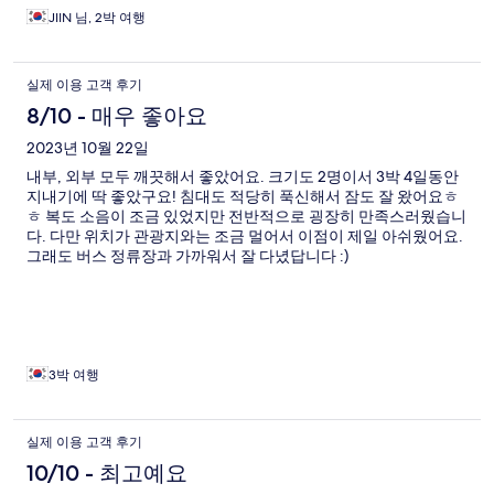
다 :) 홍콩에 또 온다면 가성비로도 편의성에서도 재방문의사있어
JIIN 님, 2박 여행
요 !
실제 이용 고객 후기
8/10 - 매우 좋아요
2023년 10월 22일
내부, 외부 모두 깨끗해서 좋았어요. 크기도 2명이서 3박 4일동안
지내기에 딱 좋았구요! 침대도 적당히 푹신해서 잠도 잘 왔어요ㅎ
ㅎ 복도 소음이 조금 있었지만 전반적으로 굉장히 만족스러웠습니
다. 다만 위치가 관광지와는 조금 멀어서 이점이 제일 아쉬웠어요.
그래도 버스 정류장과 가까워서 잘 다녔답니다 :)
3박 여행
실제 이용 고객 후기
10/10 - 최고예요