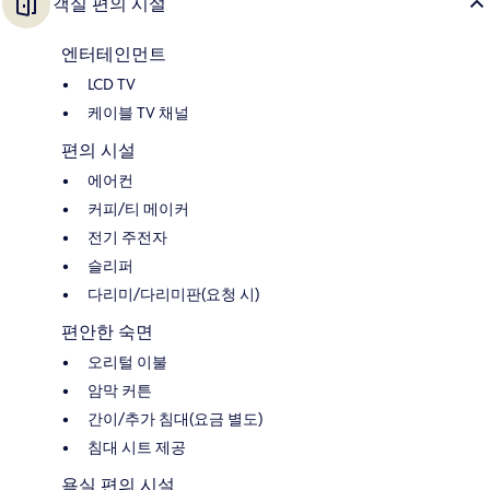
객실 편의 시설
엔터테인먼트
LCD TV
케이블 TV 채널
편의 시설
에어컨
커피/티 메이커
전기 주전자
슬리퍼
다리미/다리미판(요청 시)
편안한 숙면
오리털 이불
암막 커튼
간이/추가 침대(요금 별도)
침대 시트 제공
욕실 편의 시설