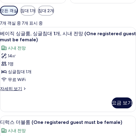
객
모든 객실
침대 1개
침대 2개
실
에
7개 객실 중 7개 표시 중
사
오리/거위털 이불, 객실 내 금고, 책상, 
베
5
베이직 싱글룸, 싱글침대 1개, 시내 전망 (One registered guest
용
이
must be female)
가
직
시내 전망
능
싱
한
14㎡
글
필
1명
터
룸,
싱글침대 1개
싱
무료 WiFi
글
베
자세히 보기
침
이
직
대
요금 보기
싱
1
글
개,
룸,
디럭스 더블룸 (One registered guest
디
6
싱
디럭스 더블룸 (One registered guest must be female)
시
럭
글
시내 전망
내
침
스