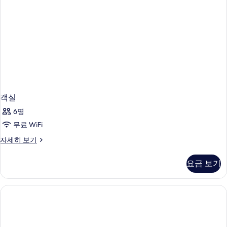
사
즈
세
내
진
침
히
대
전
모
보
1
기
망
두
개,
시
(One
보
내
registered
기
전
guest
망
must
(One
registered
be
객실
guest
female)
6명
must
사
be
무료 WiFi
female)
진
객
자세히 보기
자
모
실
세
자
히
두
요금 보기
세
보
보
히
기
보
기
기