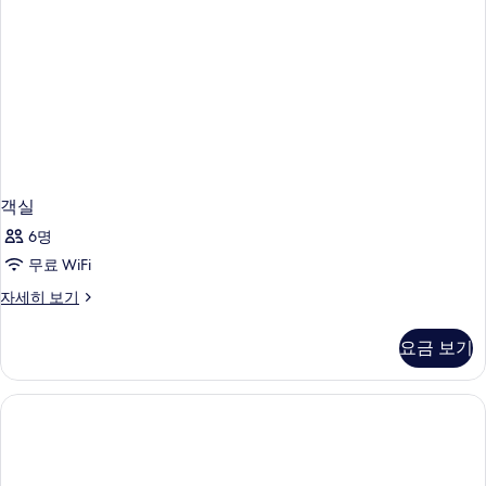
객실
6명
무료 WiFi
객
자세히 보기
실
자
요금 보기
세
히
보
기