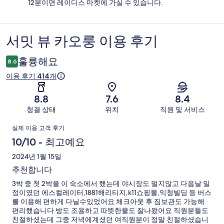
12분이면 레이디스 마켓에 가실 수 있습니다.
서밋 뷰 카오룽 이용 후기
이
용
훌륭해요
8.6
후
이용 후기 414개
기
8.8
7.6
8.4
청결 상태
위치
직원 및 서비스
이
실제 이용 고객 후기
용
10/10 - 최고예요
후
2024년 1월 15일
추천합니다
기
3박 중 첫 2박을 이 숙소에서 했는데 야시장도 멀지않고 다음날 일
정이였던 에스컬레이터,1881해리티지,k11쇼핑몰,익청빌딩 등 버스
를 이용해 편하게 다닐수있었어요 체크아웃 후 짐보관도 가능해
편리했습니다 방도 조용하고 따뜻한물도 잘나왔어요 직원분들도
친절하셨는데 그중 저녁에계셨던 여직원분이 정말 친절하셨습니