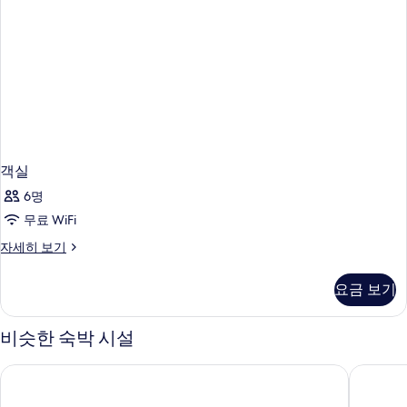
객실
6명
무료 WiFi
객
자세히 보기
실
자
요금 보기
세
히
보
비슷한 숙박 시설
기
하버 플라자 8 디그리스
이튼 HK