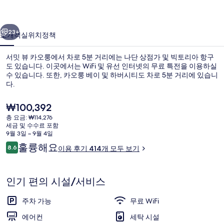
의
이전
다음
사
23+
소개
객실
위치
정책
진
서밋 뷰 카오룽에서 차로 5분 거리에는 나단 상점가 및 빅토리아 항구
갤
도 있습니다. 이곳에서는 WiFi 및 유선 인터넷의 무료 특전을 이용하실
수 있습니다. 또한, 카오룽 베이 및 하버시티도 차로 5분 거리에 있습니
러
다.
리
현
₩100,392
재
총 요금: ₩114,276
가
세금 및 수수료 포함
격
9월 3일 ~ 9월 4일
디럭스 더블룸 (One registered guest
은
이
훌륭해요
8.6
이용 후기 414개 모두 보기
₩100,392
10점 만점 중 8.6점.
용
후
기
인기 편의 시설/서비스
주차 가능
무료 WiFi
에어컨
세탁 시설