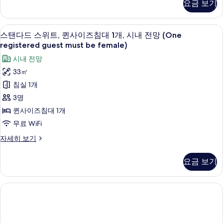
윈
요금 보기
더
룸,
블
룸
싱
스탠다드 스위트, 퀸사이즈침대 1개, 시내 전망 (
스
7
또
스탠다드 스위트, 퀸사이즈침대 1개, 시내 전망 (One
글
탠
는
registered guest must be female)
트
침
다
시내 전망
윈
대
드
룸,
33㎡
2
싱
스
침실 1개
글
개,
위
침
3명
시
대
트,
퀸사이즈침대 1개
2
내
퀸
개,
무료 WiFi
전
시
사
스
자세히 보기
망
내
이
탠
전
(One
다
즈
망
요금 보기
registered
드
(One
침
스
guest
registered
위
대
guest
must
트,
must
1
be
퀸
be
개,
사
female)
female)
이
자
시