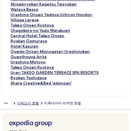
a
e
o
I
e
h
s
t
a
S
Shisekiryokan Kagetsu Taisyokan
d
페
K
N
n
i
h
e
i
h
W
Wataya Besso
o
이
a
페
S
n
i
l
r
i
a
U
Ureshino Onsen Yadoya Uchiroji Hondori
T
지
n
이
T
o
n
S
f
s
t
r
V
Village Lereve
o
를
k
지
A
O
o
A
i
e
a
e
i
T
Takeo Onsen Kyotoya
u
여
o
를
Y
n
Y
K
e
k
y
s
l
a
C
Chagokoro no Yado Warakuen
k
는
H
여
H
s
a
U
l
i
a
h
l
k
h
C
Central Hotel Takeo Onsen
a
링
o
는
O
e
d
R
d
r
B
i
a
e
a
e
R
Ryokan Oomuraya
i
크
t
링
U
n
o
A
B
y
e
n
g
o
g
n
y
H
Hotel Kasuien
페
e
크
S
Y
y
U
y
o
s
o
e
O
o
t
o
o
O
Ooedo Onsen Monogatari Ureshinokan
이
l
E
u
a
R
M
k
s
O
L
n
k
r
k
t
o
G
Guesthouse Arita
지
T
W
s
페
E
a
a
o
n
e
s
o
a
a
e
e
u
U
Ureshino Motoyu
를
a
I
y
이
S
r
n
페
s
r
e
r
l
n
l
d
e
r
T
Takeo Onsen Kyotoya
여
i
L
u
지
H
r
K
이
e
e
n
o
H
O
K
o
s
e
a
U
Urari TAKEO GARDEN TERRACE SPA RESORTS
는
s
L
k
를
I
i
a
지
n
v
K
n
o
o
a
O
t
s
k
r
R
Ryokan Yoshidaya
링
h
S
u
여
N
o
g
를
Y
e
y
o
t
m
s
n
h
h
e
a
y
S
Share Creative&Bed 'adonoan'
크
o
T
S
는
O
t
e
여
a
페
o
Y
e
u
u
s
o
i
o
r
o
h
y
Y
a
링
페
t
t
는
d
이
t
a
l
r
i
e
u
n
O
i
k
a
a
L
r
크
이
S
s
링
o
지
o
d
T
a
e
n
s
o
n
T
a
r
다케오시 호텔
미후네야마 라쿠엔 호텔
페
E
a
지
a
u
크
y
를
y
o
a
y
n
M
e
M
s
A
n
e
이
S
y
를
g
T
a
여
a
W
k
a
페
o
A
o
e
K
Y
C
지
a
a
여
a
a
U
는
페
a
e
페
이
n
r
t
n
E
o
r
를
g
m
는
U
i
c
링
이
r
o
이
지
o
i
o
K
O
s
e
여
a
a
링
r
s
h
크
지
a
O
지
를
g
t
y
y
G
h
a
는
I
페
크
e
y
i
를
k
n
를
여
a
a
u
o
A
i
t