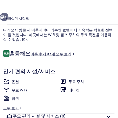
쿠
이전
다음
엔
6+
소개
객실
위치
정책
호
다케오시 방문 시 미후네야마 라쿠엔 호텔에서의 숙박은 탁월한 선택
텔
이 될 것입니다. 이곳에서는 WiFi 및 셀프 주차의 무료 특전을 이용하
실 수 있습니다.
의
사
이
훌륭해요
8.8
이용 후기 37개 모두 보기
10점 만점 중 8.8점.
진
용
후
갤
기
인기 편의 시설/서비스
공중 목욕탕
러
온천
무료 주차
리
무료 WiFi
에어컨
금연
모두 보기
주요 편의 시설 및 서비스
(8)