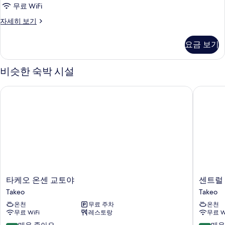
셔
무료 WiFi
널
트
자세히 보기
룸
래
(Main
디
요금 보기
셔
Building,
널
Japanese
룸
비슷한 숙박 시설
Style)
(Main
Building,
사
타케오 온센 교토야
센트럴 
Japanese
진
Style)
모
자
세
두
히
보
보
기
기
타
센
타케오 온센 교토야
센트럴
케
트
Takeo
Takeo
오
럴
온천
무료 주차
온천
온
호
무료 WiFi
레스토랑
무료 W
센
텔
교
다
10
10
매우 좋아요
매우