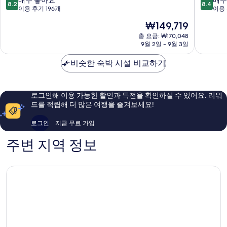
8.2
8.4
토
케
점
점
이용 후기 196개
이용 
야
오
만
만
현
₩149,719
Takeo
온
점
점
재
센
중
중
총 요금: ₩170,048
요
9월 2일 ~ 9월 3일
Takeo
8.2
8.4
금
점,
점,
₩149,719
비슷한 숙박 시설 비교하기
매
매
우
우
좋
좋
아
아
로그인해 이용 가능한 할인과 특전을 확인하실 수 있어요. 리워
요,
요,
드를 적립해 더 많은 여행을 즐겨보세요!
이
이
용
용
로그인
지금 무료 가입
후
후
기
기
주변 지역 정보
196
487
개
개