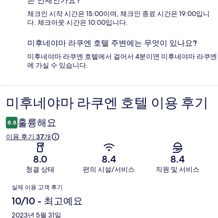
은 언제인가요?
체크인 시작 시간은 15:00이며, 체크인 종료 시간은 19:00입니
다. 체크아웃 시간은 10:00입니다.
미후네야마 라쿠엔 호텔 주변에는 무엇이 있나요?
미후네야마 라쿠엔 호텔에서 걸어서 4분이면 미후네야마 라쿠엔
에 가실 수 있습니다.
미후네야마 라쿠엔 호텔 이용 후기
이
용
훌륭해요
8.8
후
이용 후기 37개
기
8.0
8.4
8.4
청결 상태
편의 시설/서비스
직원 및 서비스
이
실제 이용 고객 후기
용
10/10 - 최고예요
후
2023년 5월 31일