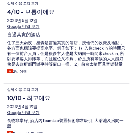
실제 이용 고객 후기
4/10 - 보통이에요
2023년 5월 12일
Google 번역 보기
言過其實的酒店
住了三天兩夜，感覺是言過其實的酒店，按他們的收費及地點，
各方面也應該要提高水平。例子如下： 1）入住check in 的時間只
有一位前台人員，但是很多客人也是大約同一時間來check in, 所
以要求客人排隊等，而且座位又不夠，於是所有等候的人只能好
像是去政府部門辦事時等窗口一樣。 2）前台太暗而且音樂聲量
太大，前台同事對客人的話每次也要重覆多次，令等候時間更長
2박 여행
3）仍在前台處理check in 中，忽然行李被工作人員什麼也沒有說
就拿走了，而我們還沒有房號，有點不知所措⋯⋯ （可能因為語
言原因，他們的前台及服務人員也不會英語） 4）check in 手續
실제 이용 고객 후기
仍在進行中又忽然被＂邀請＂到大樓的另一邊去飲welcome
drink. 但是護照仍在工作人員手上，又沒有任何交代… 5) 全酒店
10/10 - 최고예요
也沒有電梯，要自提行李行樓梯，而且樓梯每一級也距離很高，
2023년 4월 19일
長者來會很大問題 6) 房間內的拖鞋（室內拖鞋及厠所拖鞋）是布
料或編織料，是千人用過而明顯是沒有消毒的，有點可怕；床單
Google 번역 보기
也是有顏色的跡的，房間內的洗手盤去水很慢，有點塞（還好，
食物非常好, 酒店內TeamLab裝置藝術非常吸引, 大浴池及房間一
沒什麼臭味） 7) 房間內並沒有提供護髮素，而且洗頭水的品質也
般
很差，來日本旅遊很多年了，還是第一次要自已去買洗頭水護髮