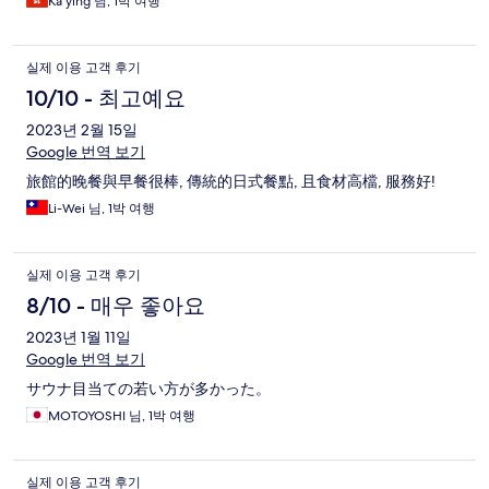
素回酒店用 食物的質素還不錯，但是明顯工作人員不足夠。同一
Ka ying 님, 1박 여행
位工作人員要同時服務幾張枱，看著她們不停走來走去，20多度
的室內也見她們做到流晒汗水，替她們辛苦
실제 이용 고객 후기
10/10 - 최고예요
2023년 2월 15일
Google 번역 보기
旅館的晚餐與早餐很棒, 傳統的日式餐點, 且食材高檔, 服務好!
Li-Wei 님, 1박 여행
실제 이용 고객 후기
8/10 - 매우 좋아요
2023년 1월 11일
Google 번역 보기
サウナ目当ての若い方が多かった。
MOTOYOSHI 님, 1박 여행
실제 이용 고객 후기