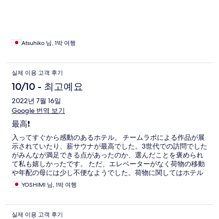
れたいです。
Atsuhiko 님, 1박 여행
실제 이용 고객 후기
10/10 - 최고예요
2022년 7월 16일
Google 번역 보기
最高❗️
入ってすぐから感動のあるホテル。 チームラボによる作品が展
示されていたり、薪サウナが最高でした。3世代での訪問でした
がみんなが満足できる点があったのか、選んだことを褒められ
て私も嬉しかったです。 ただ、エレベーターがなく荷物の移動
や年配の母には少し不便なようでした。荷物に関してはホテル
の方にお手伝いいただけたので、最終的には問題なかったで
YOSHIMI 님, 1박 여행
す。
실제 이용 고객 후기