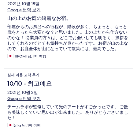
2021년 10월 18일
Google 번역 보기
山の上のお庭の綺麗なお宿。
部屋からのお風呂への行程が、階段が多く、ちょっと、もっと
歳をとったら大変かな？と思いました。山の上だから仕方ない
のかな！ 従業員の方々は、どこでお会いしても明るく、挨拶を
してくれるのでとても気持ちが良かったです。 お宿が山の上な
ので、お庭全体が山になっていて散策には、最高でした。
HIROMI 님, 1박 여행
실제 이용 고객 후기
10/10 - 최고예요
2021년 10월 2일
Google 번역 보기
チームラボが監修していて光のアートがすごかったです。 ご飯
も美味しくていい思い出が出来ました。 ありがとうございまし
た！
Erika 님, 1박 여행