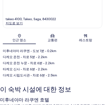
takeo 4100, Takeo, Saga, 8430022
지도로 보기
지도
인근 명소
교통편
레스토랑
미후네야마 라쿠엔
- 도보 1분
- 0.2km
다케오 온천
- 차로 5분
- 2.2km
다케오 온천 누문
- 차로 6분
- 2.2km
타케오 신사
- 차로 6분
- 2.2km
다케오 시립도서관
- 차로 6분
- 2.5km
이 숙박 시설에 대한 정보
미후네야마 라쿠엔 호텔