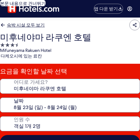
본문 내용으로 건너뛰기
앱 다운 받기
숙박 시설 모두 보기
미후네야마 라쿠엔 호텔
3.5
Mifuneyama Rakuen Hotel
성
다케오시에 있는 료칸
급
숙
요금을 확인할 날짜 선택
박
시
어디로 가세요?
설
날짜
인원 수