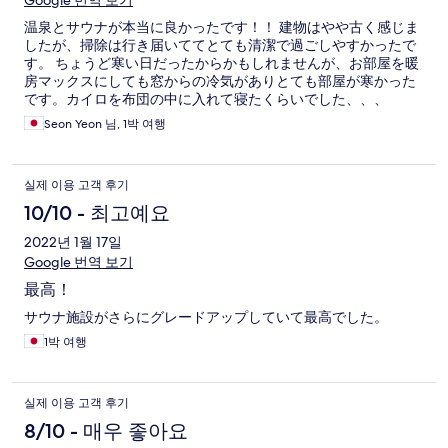
Google 번역 보기
温泉とサウナが本当に良かったです！！ 建物はやや古く感じま
したが、掃除は行き届いててとても清潔で過ごしやすかったで
す。 ちょうど寒い日だったからかもしれませんが、お部屋を暖
房マックスにしても窓からの冷気がありとても部屋が寒かった
です。カイロを布団の中に入れて寝たくらいでした、、、
Seon Yeon 님, 1박 여행
실제 이용 고객 후기
10/10 - 최고예요
2022년 1월 17일
Google 번역 보기
最高！
サウナ施設がさらにグレードアップしていて最高でした。
1박 여행
실제 이용 고객 후기
8/10 - 매우 좋아요