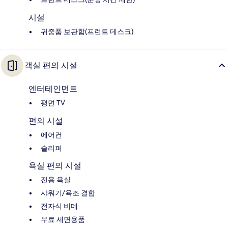
시설
귀중품 보관함(프런트 데스크)
객실 편의 시설
엔터테인먼트
평면 TV
편의 시설
에어컨
슬리퍼
욕실 편의 시설
전용 욕실
샤워기/욕조 결합
전자식 비데
무료 세면용품