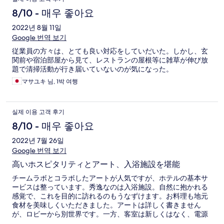
8/10 - 매우 좋아요
2022년 8월 11일
Google 번역 보기
従業員の方々は、とても良い対応をしていだいた。しかし、玄
関前や宿泊部屋から見て、レストランの屋根等に雑草が伸び放
題で清掃活動が行き届いていないのが気になった。
マサユキ 님, 1박 여행
실제 이용 고객 후기
8/10 - 매우 좋아요
2022년 7월 26일
Google 번역 보기
高いホスピタリティとアート、入浴施設を堪能
チームラボとコラボしたアートが人気ですが、ホテルの基本サ
ービスは整っています。秀逸なのは入浴施設。自然に抱かれる
感覚で、これを目的に訪れるのもうなずけます。お料理も地元
食材を美味しくいただきました。アートは詳しく書きません
が、ロビーから別世界です。一方、客室は新しくはなく、電源
も控えめで、一般的な温泉宿でした。でも機会があればまた訪