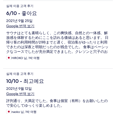
실제 이용 고객 후기
6/10 - 좋아요
2021년 9월 25일
Google 번역 보기
サウナはとても素晴らしく、この爽快感、自然との一体感、解
放感を体験するためにここを訪れる価値はあると思います。 日
帰り客の利用時間が21時までと遅く、宿泊客がゆったりと利用
できたのは深夜と明朝だったのが残念でした。 食事はベーシッ
クなコースでしたが充分満足できました。クレソンと穴子のお
鍋が美味しかったです。 宿泊施設自体は古く、リノベーション
HIROKO 님, 1박 여행
してあるものの、手入れが行き届いていない部分が目立ちま
す。到着した途端、玄関や建物周囲の立ち枯れた雑草がうら寂
しく見えました。さらに部屋のかび臭は滞在中ずっと不快でし
실제 이용 고객 후기
た。早急に改善すべきと感じます。 チームラボによるインスタ
レーションも開催されており、食後に散策していい運動になり
10/10 - 최고예요
ました。
2021년 9월 12일
Google 번역 보기
評判通り、大満足でした。食事は個室（有料）をお願いしたの
で安心してゆっくり楽しめました。
naoko 님, 1박 여행