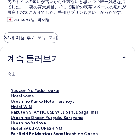
内のトイレの匂いが古いから仕方ないと思いつつ唯一残念な点
でした。 夜の露天風呂、そして暖炉の喫茶スペースの離れが
最高！お気に入りでした。手作りプリンもおいしかったです。
MUTSUKO 님, 1박 여행
37개 이용 후기 모두 보기
계속 둘러보기
숙소
Y
Yuuzen No Yado Toukai
u
H
Hotelnome
u
o
U
Ureshino Kanko Hotel Taishoya
z
t
r
H
Hotel WIN
e
e
e
o
R
Rakuten STAY HOUSE WILL STYLE Saga Imari
n
l
s
t
a
U
Ureshino Onsen Yusyuku Sarayama
N
n
h
e
k
r
U
Ureshino Yadoya
o
o
i
l
u
e
r
H
Hotel SAKURA URESHINO
Y
m
n
W
t
s
e
o
F
Fairfield By Marriott Saga Ureshino Onsen