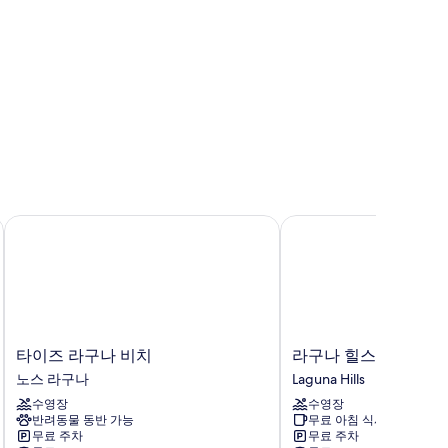
진
모
두
보
기
텔
타이즈 라구나 비치
라구나 힐스 로지
타
라
타이즈 라구나 비치
라구나 힐스 로지
이
구
노스 라구나
Laguna Hills
즈
나
수영장
수영장
라
힐
반려동물 동반 가능
무료 아침 식사
구
스
무료 주차
무료 주차
나
로