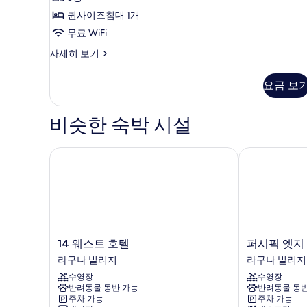
개,
기
발
진
퀸
퀸사이즈침대 1개
61
코
모
사
무료 WiFi
개)
니
두
자
이
스
자세히 보기
세
탠
보
즈
히
다
요금 보
기
침
보
드
기
룸,
대
퀸
비슷한 숙박 시설
1
사
개
이
즈
14 웨스트 호텔
퍼시픽 엣지 
사
침
진
대
1
모
개
두
자
세
보
히
14
퍼
14 웨스트 호텔
퍼시픽 엣지
기
보
웨
시
라구나 빌리지
라구나 빌리지
기
스
픽
수영장
수영장
트
엣
반려동물 동반 가능
반려동물 동반
호
지
주차 가능
주차 가능
텔
호