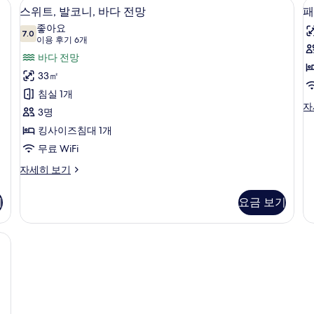
, 발코니 | 고급 침구, 템퍼페딕 침대, 암막 커튼, 다리미/다리미판
망
스위트, 발코니, 바다 전망 | 고급 침구
스
이
9
대
스위트, 발코니, 바다 전망
패
즈
사
위
1
좋아요
침
개,
7.0
진
7.0점 만점 중 10점
트,
(이
이용 후기 6개
대
바
1
용
모
발
바다 전망
다
개
후
전
두
코
33㎡
자
망
기
세
보
니,
침실 1개
트
자
6
히
패
자
세
기
바
3명
개)
보
밀
히
기
다
킹사이즈침대 1개
리
보
스
기
2
전
무료 WiFi
위
개
망
스
트,
자세히 보기
위
침
사
트,
실
기
요금 보기
진
발
2
코
스
개,
모
니,
테
 고급 침구, 템퍼페딕 침대, 암막 커튼, 다리미/다리미판
두
바
라
다
스,
보
전
바
기
망
다
자
전
세
망