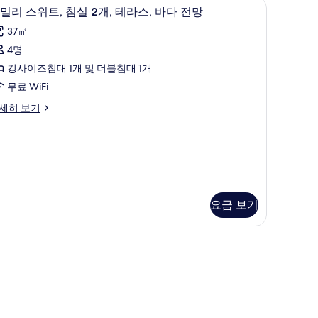
, 템퍼페딕 침대, 암막 커튼, 다리미/다리미판
개
패밀리 스위트, 침실 2개, 테라스, 바다 전망 |
패
14
밀리 스위트, 침실 2개, 테라스, 바다 전망
사
밀
37㎡
진
리
4명
모
스
킹사이즈침대 1개 및 더블침대 1개
두
위
무료 WiFi
보
,
세히 보기
기
침
실
,
테
라
요금 보기
,
바
다
전
망
사