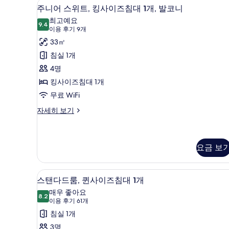
망
주니어 스위트, 킹사이즈침대 1개
주
1
9
주니어 스위트, 킹사이즈침대 1개, 발코니
개,
사
니
최고예요
바
9.4
진
9.4점 만점 중 10점
어
(이
이용 후기 9개
다
전
용
모
스
33㎡
망
후
두
위
침실 1개
자
기
세
보
트,
4명
9
히
기
킹
킹사이즈침대 1개
개)
보
기
사
무료 WiFi
이
주
자세히 보기
니
즈
어
침
스
위
요금 보
대
트,
1
킹
개,
스탠다드룸, 퀸사이즈침대 1개 |
스
사
6
스탠다드룸, 퀸사이즈침대 1개
이
발
탠
매우 좋아요
즈
8.2
코
8.2점 만점 중 10점
다
(이
이용 후기 61개
침
대
용
니
드
침실 1개
1
후
사
룸,
3명