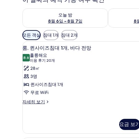
오늘 밤 예약 가능 여부 확인, 8월 6일 ~ 8월 7일
내일 예약 가능 
오늘 밤
8월 6일 ~ 8월 7일
8월
객
모든 객실
침대 1개
침대 2개
실
룸, 퀸사이즈침대 1개, 바다 전망
룸,
에
13
룸, 퀸사이즈침대 1개, 바다 전망
퀸
사
훌륭해요
8.6
용
8.6점 만점 중 10점
사
(이
이용 후기 20개
가
용
이
28㎡
능
후
즈
3명
한
기
침
퀸사이즈침대 1개
필
20
대
무료 WiFi
터
개)
1
룸,
자세히 보기
퀸
개,
사
바
이
다
즈
요금 보
침
전
대