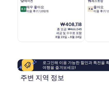
에어컨
레스토랑
라
텔
10
10
매우 좋아요
좋아요
구
라
8.0
7.4
점
점
이용 후기 1,012개
이용 후기 1,
나
구
만
만
빌
나
점
점
리
빌
현
₩408,118
중
중
지
리
재
8.0
7.4
총 요금: ₩466,045
지
요
점,
점,
세금 및 수수료 포함
금
8월 23일 ~ 8월 24일
매
좋
₩408,118
우
아
좋
요,
아
이
요,
용
이
후
로그인해 이용 가능한 할인과 특전을 확
용
기
여행을 즐겨보세요!
후
1,579
기
개
주변 지역 정보
1,012
개