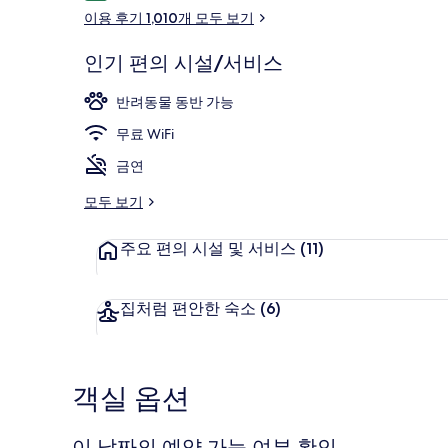
용
이용 후기 1,010개 모두 보기
후
기
인기 편의 시설/서비스
백사장
반려동물 동반 가능
무료 WiFi
금연
모두 보기
주요 편의 시설 및 서비스
(11)
집처럼 편안한 숙소
(6)
객실 옵션
이 날짜의 예약 가능 여부 확인