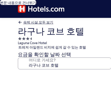
본문 내용으로 건너뛰기
숙박 시설 모두 보기
라구나 코브 호텔
3.5
Laguna Cove Hotel
성
트레져 아일랜드 비치에 쉽게 갈 수 있는 호텔
급
요금을 확인할 날짜 선택
숙
어디로 가세요?
박
시
설
라
구
나
코
브