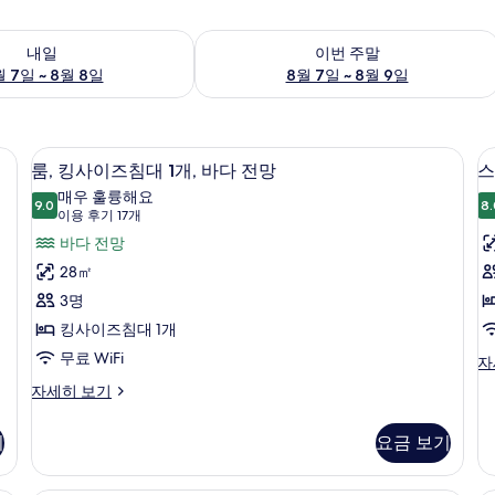
여부 확인, 8월 7일 ~ 8월 8일
이번 주말 예약 가능 여부 확인, 8월 7일 
내일
이번 주말
 7일 ~ 8월 8일
8월 7일 ~ 8월 9일
 | 고급 침구, 템퍼페딕 침대, 암막 커튼, 다리미/다리미판
룸, 킹사이즈침대 1개, 바다 전망 | 고급
룸,
8
룸, 킹사이즈침대 1개, 바다 전망
스
킹
매우 훌륭해요
9.0
8.
9.0점 만점 중 10점
사
(이
이용 후기 17개
용
이
바다 전망
후
즈
28㎡
룸
기
침
3명
17
대
킹사이즈침대 1개
개)
1
무료 WiFi
스
자
탠
개,
룸,
자세히 보기
다
킹
바
드
사
다
룸,
기
요금 보기
이
킹
전
즈
1
사
침