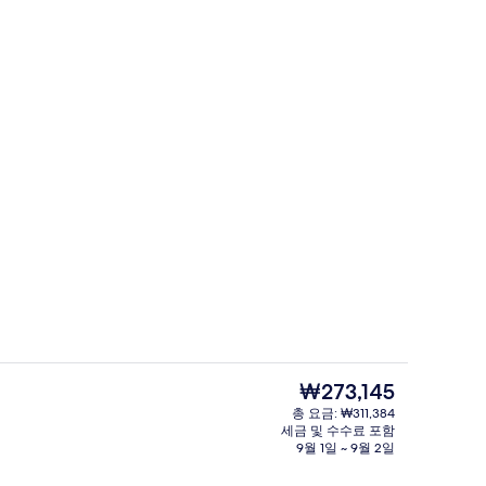
니, 바다 전망 | 고급 침구, 템퍼페딕 침대, 암막 커튼, 다리미/다리미판
리셉션
현
₩273,145
재
총 요금: ₩311,384
가
세금 및 수수료 포함
대 1개, 바다 전망 | 고급 침구, 템퍼페딕 침대, 암막 커튼, 다리미/다리미판
샤워 시설, 수중안마 샤워기, 무료 세
격
9월 1일 ~ 9월 2일
은
₩273,145