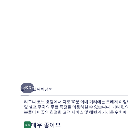
호
텔
의
사
진
갤
러
리
99+
소개
객실
위치
정책
라구나 코브 호텔에서 차로 10분 이내 거리에는 트레져 아일랜
및 셀프 주차의 무료 특전을 이용하실 수 있습니다. 기타 편
분들이 이곳의 친절한 고객 서비스 및 해변과 가까운 위치에
이
매우 좋아요
8.4
10점 만점 중 8.4점.