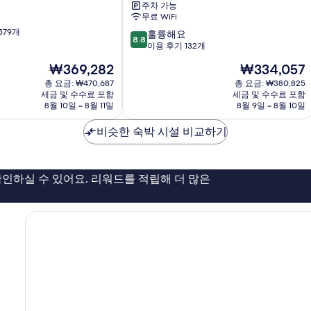
주차 가능
비
무료 WiFi
치,
579개
10
어
훌륭해요
8.8
점
반
이용 후기 132개
만
트
현
현
₩369,282
₩334,057
점
스
재
재
중
총 요금: ₩470,687
테
총 요금: ₩380,825
요
요
세금 및 수수료 포함
세금 및 수수료 포함
8.8
이
금
금
8월 10일 ~ 8월 11일
8월 9일 ~ 8월 10일
점,
호
₩369,282
₩334,057
훌
텔
비슷한 숙박 시설 비교하기
륭
펄
해
디
요,
스
이
트
인하실 수 있어요. 리워드를 적립해 더 많은
용
릭
후
트
기
132
개