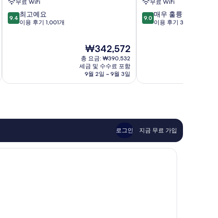
무료 WiFi
무료 WiFi
비
지
10
10
최고예요
매우 훌륭해요
치
Laguna
9.4
9.0
점
점
이용 후기 1,001개
이용 후기 3,486개
노
Hills
만
만
스
점
점
라
현
₩342,572
중
중
구
재
9.4
9.0
나
총 요금: ₩390,532
요
점,
점,
세금 및 수수료 포함
금
9월 2일 ~ 9월 3일
최
매
₩342,572
고
우
예
훌
요,
륭
이
해
용
요,
후
이
로그인
지금 무료 가입
기
용
1,001
후
개
기
3,486
개