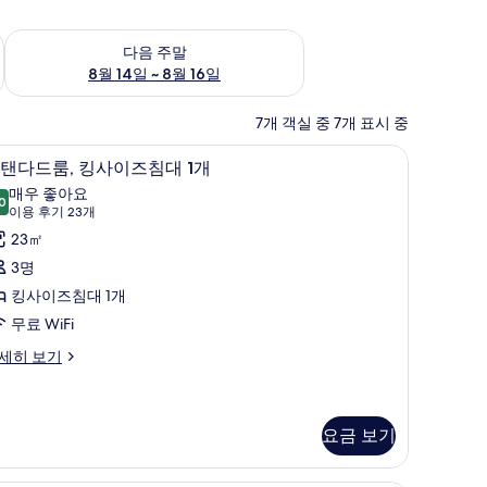
~ 8월 9일
다음 주말 예약 가능 여부 확인, 8월 14일 ~ 8월 16일
다음 주말
8월 14일 ~ 8월 16일
7개 객실 중 7개 표시 중
 침구, 템퍼페딕 침대, 암막 커튼, 다리미/다리미판
스탠다드룸, 킹사이즈침대 1개 | 고급 침구, 템
스
7
탠다드룸, 킹사이즈침대 1개
탠
매우 좋아요
0
8.0점 만점 중 10점
다
(이
이용 후기 23개
용
드
23㎡
후
,
3명
기
킹
킹사이즈침대 1개
23
사
무료 WiFi
개)
이
세히 보기
즈
침
요금 보기
대