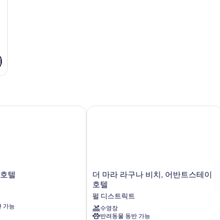
히
자
보
세
기
히
보
기
기
호텔
더 마라 라구나 비치, 어반트스테이 호
더
 호텔
더 마라 라구나 비치, 어반트스테이
마
호텔
라
펄 디스트릭트
라
 가능
구
수영장
반려동물 동반 가능
나