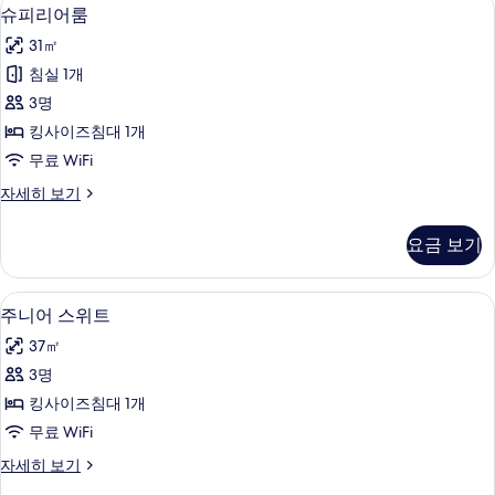
슈
2
히
슈피리어룸
피
보
31㎡
기
리
침실 1개
어
3명
룸
킹사이즈침대 1개
사
무료 WiFi
진
슈
자세히 보기
모
피
두
리
요금 보기
어
보
룸
기
자
미니바, 객실 내 금고, 암막 커튼, 방음 
주
2
세
주니어 스위트
니
히
37㎡
보
어
기
3명
스
킹사이즈침대 1개
위
무료 WiFi
트
주
자세히 보기
사
니