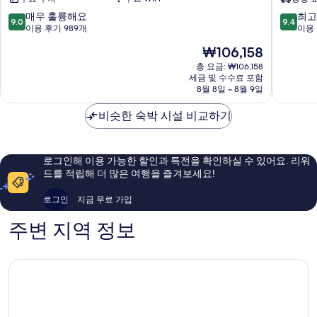
바
프
이
부
10
10
매우 훌륭해요
최고
9.0
9.4
힐
티
점
점
이용 후기 989개
이용 
튼
크
만
만
현
₩106,158
호
호
점
점
재
텔
텔
중
중
총 요금: ₩106,158
요
도
세금 및 수수료 포함
바
9.0
9.4
금
8월 8일 ~ 8월 9일
하
이
점,
점,
₩106,158
올
티
매
최
비슷한 숙박 시설 비교하기
드
볼
우
고
타
리
훌
예
운
알
륭
요,
애
자
해
이
로그인해 이용 가능한 할인과 특전을 확인하실 수 있어요. 리워
스
스
요,
용
드를 적립해 더 많은 여행을 즐겨보세요!
살
라
이
후
라
용
기
로그인
지금 무료 가입
타
후
920
기
개
주변 지역 정보
989
개