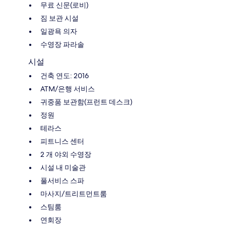
무료 신문(로비)
짐 보관 시설
일광욕 의자
수영장 파라솔
시설
건축 연도: 2016
ATM/은행 서비스
귀중품 보관함(프런트 데스크)
정원
테라스
피트니스 센터
2 개 야외 수영장
시설 내 미술관
풀서비스 스파
마사지/트리트먼트룸
스팀룸
연회장