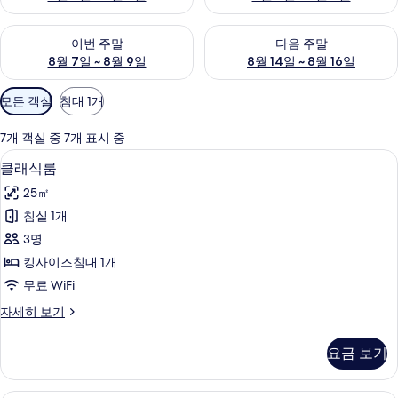
이번 주말 예약 가능 여부 확인, 8월 7일 ~ 8월 9일
다음 주말 예약 가능 여부 확인, 8월
이번 주말
다음 주말
8월 7일 ~ 8월 9일
8월 14일 ~ 8월 16일
객
모든 객실
침대 1개
실
에
7개 객실 중 7개 표시 중
사
미니바, 객실 내 금고, 암막 커튼, 방음 
클
2
클래식룸
용
래
가
25㎡
식
능
침실 1개
룸
한
3명
사
필
킹사이즈침대 1개
터
진
무료 WiFi
모
클
자세히 보기
두
래
보
식
요금 보기
룸
기
자
세
미니바, 객실 내 금고, 암막 커튼, 방음 