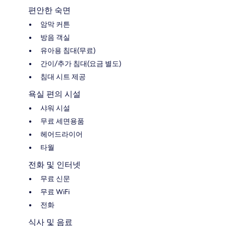
편안한 숙면
암막 커튼
방음 객실
유아용 침대(무료)
간이/추가 침대(요금 별도)
침대 시트 제공
욕실 편의 시설
샤워 시설
무료 세면용품
헤어드라이어
타월
전화 및 인터넷
무료 신문
무료 WiFi
전화
식사 및 음료