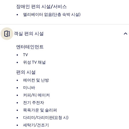
장애인 편의 시설/서비스
엘리베이터 없음(단층 숙박 시설)
객실 편의 시설
엔터테인먼트
TV
위성 TV 채널
편의 시설
에어컨 및 난방
미니바
커피/티 메이커
전기 주전자
목욕가운 및 슬리퍼
다리미/다리미판(요청 시)
세탁기/건조기