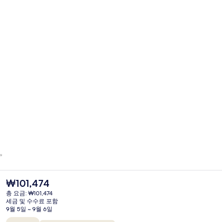
현
₩101,474
재
총 요금: ₩101,474
가
세금 및 수수료 포함
격
9월 5일 ~ 9월 6일
은