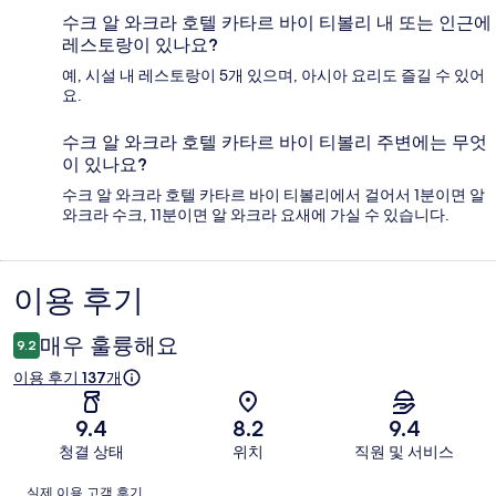
수크 알 와크라 호텔 카타르 바이 티볼리 내 또는 인근에
레스토랑이 있나요?
예, 시설 내 레스토랑이 5개 있으며, 아시아 요리도 즐길 수 있어
요.
수크 알 와크라 호텔 카타르 바이 티볼리 주변에는 무엇
이 있나요?
수크 알 와크라 호텔 카타르 바이 티볼리에서 걸어서 1분이면 알
와크라 수크, 11분이면 알 와크라 요새에 가실 수 있습니다.
이용 후기
이
용
매우 훌륭해요
9.2
후
이용 후기 137개
기
9.4
8.2
9.4
청결 상태
위치
직원 및 서비스
이
실제 이용 고객 후기