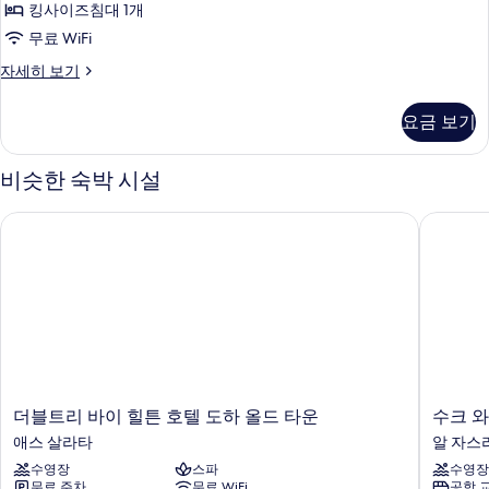
킹사이즈침대 1개
King
Bed
무료 WiFi
사
Superior
자세히 보기
Suite,
진
1
모
요금 보기
King
두
Bed
자
비슷한 숙박 시설
보
세
기
히
더블트리 바이 힐튼 호텔 도하 올드 타운
수크 와키
보
기
더
수
더블트리 바이 힐튼 호텔 도하 올드 타운
블
크
애스 살라타
알 자스
트
와
수영장
스파
수영장
리
키
무료 주차
무료 WiFi
공항 