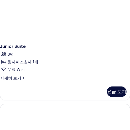
사
대
1
진
개
모
자
세
두
히
보
보
기
기
Junior Suite
3명
킹사이즈침대 1개
무료 WiFi
Junior
자세히 보기
Suite
자
요금 보기
세
히
보
기