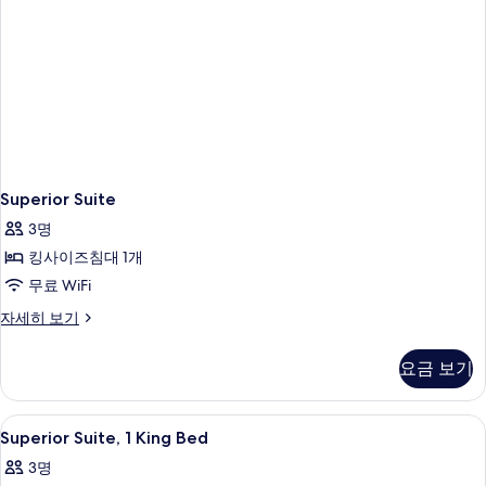
Superior Suite
3명
킹사이즈침대 1개
무료 WiFi
Superior
자세히 보기
Suite
자
요금 보기
세
히
보
Superior
미니바, 객실 내 금고, 암막 커튼, 방음 
2
기
Superior Suite, 1 King Bed
Suite,
3명
1