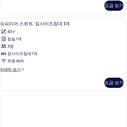
진
어
요금 보기
스
모
위
두
트
미니바, 객실 내 금고, 암막 커튼, 방음 
슈
2
자
슈피리어 스위트, 킹사이즈침대 1개
보
피
세
기
43㎡
히
리
보
침실 1개
어
기
3명
스
킹사이즈침대 1개
위
무료 WiFi
트,
슈
자세히 보기
킹
피
사
리
요금 보기
어
이
스
즈
위
트,
침
킹
대
사
이
1
즈
개
침