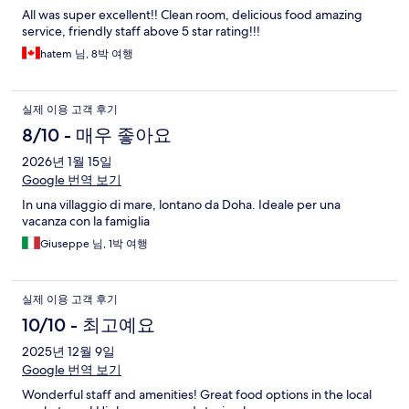
All was super excellent!! Clean room, delicious food amazing
service, friendly staff above 5 star rating!!!
hatem 님, 8박 여행
실제 이용 고객 후기
8/10 - 매우 좋아요
2026년 1월 15일
Google 번역 보기
In una villaggio di mare, lontano da Doha. Ideale per una
vacanza con la famiglia
Giuseppe 님, 1박 여행
실제 이용 고객 후기
10/10 - 최고예요
2025년 12월 9일
Google 번역 보기
Wonderful staff and amenities! Great food options in the local