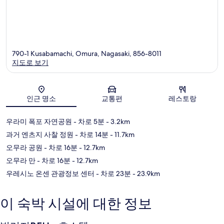
790-1 Kusabamachi, Omura, Nagasaki, 856-8011
지도로 보기
지도
인근 명소
교통편
레스토랑
우라미 폭포 자연공원
- 차로 5분
- 3.2km
과거 엔츠지 사찰 정원
- 차로 14분
- 11.7km
오무라 공원
- 차로 16분
- 12.7km
오무라 만
- 차로 16분
- 12.7km
우레시노 온센 관광정보 센터
- 차로 23분
- 23.9km
이 숙박 시설에 대한 정보