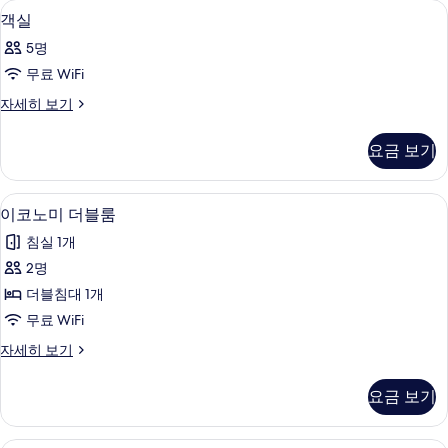
무료 WiFi, 침대 시트
객
기
2
히
객실
실
보
5명
기
사
무료 WiFi
진
객
자세히 보기
모
실
두
자
요금 보기
세
보
히
기
보
이코노미 더블룸 | 무료 WiFi, 침대 시트
이
17
기
이코노미 더블룸
코
침실 1개
노
2명
미
더블침대 1개
더
무료 WiFi
블
이
자세히 보기
룸
코
사
노
요금 보기
미
진
더
모
블
이코노미 싱글룸 | 무료 WiFi, 침대 시트