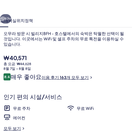
스
이전
다음
텔
57+
소개
객실
위치
정책
의
오무라 방문 시 빌리지BFH - 호스텔에서의 숙박은 탁월한 선택이 될
사
것입니다. 이곳에서는 WiFi 및 셀프 주차의 무료 특전을 이용하실 수
진
있습니다.
갤
현
₩40,571
러
재
총 요금: ₩44,628
가
8월 7일 ~ 8월 8일
리
격
이
매우 좋아요
8.4
이용 후기 163개 모두 보기
은
10점 만점 중 8.4점.
용
테라스/파티오
₩40,571
후
기
인기 편의 시설/서비스
무료 주차
무료 WiFi
에어컨
모두 보기