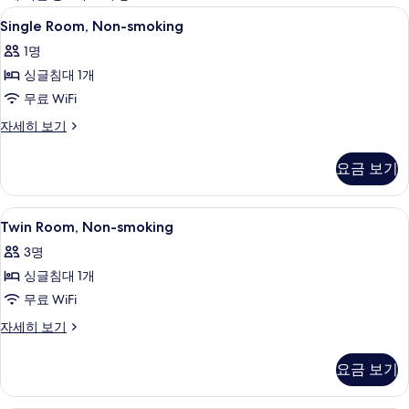
사
Single
무료 WiFi, 침대 시트
8
Single Room, Non-smoking
용
Room,
가
1명
Non-
능
싱글침대 1개
smoking
한
사
무료 WiFi
필
진
Single
자세히 보기
터
Room,
모
Non-
요금 보기
두
smoking
자
보
세
Twin
무료 WiFi, 침대 시트
기
4
히
Twin Room, Non-smoking
Room,
보
3명
기
Non-
싱글침대 1개
smoking
사
무료 WiFi
진
Twin
자세히 보기
Room,
모
Non-
요금 보기
두
smoking
자
보
세