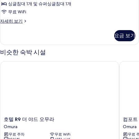
트
실
진
싱글침대 1개 및 슈퍼싱글침대 1개
윈
자
모
무료 WiFi
세
룸,
두
히
이
자세히 보기
금
보
코
보
기
연,
노
요금 보기
기
미
공
트
용
윈
비슷한 숙박 시설
룸,
욕
금
호텔 R9 더 야드 오무라
컴포트 
실
연,
공
사
용
진
욕
실
모
자
두
세
보
히
보
기
기
호
컴
호텔 R9 더 야드 오무라
컴포트
텔
포
Omura
Omura
R9
트
무료 주차
무료 WiFi
무료 
더
인