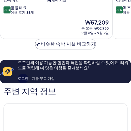
에어컨
세탁 시설
에어컨
야
나
드
가
10
10
훌륭해요
매우
8.8
8.4
오
사
점
점
이용 후기 38개
이용 
무
키
만
만
현
₩57,209
라
공
점
점
재
Omura
항
중
중
총 요금: ₩62,930
요
9월 6일 ~ 9월 7일
Omura
8.8
8.4
금
점,
점,
₩57,209
비슷한 숙박 시설 비교하기
훌
매
륭
우
해
좋
요,
아
로그인해 이용 가능한 할인과 특전을 확인하실 수 있어요. 리워
이
요,
드를 적립해 더 많은 여행을 즐겨보세요!
용
이
후
용
로그인
지금 무료 가입
기
후
38
기
주변 지역 정보
개
441
개