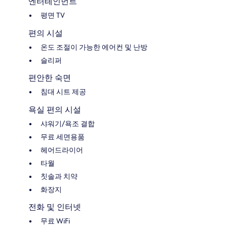
엔터테인먼트
평면 TV
편의 시설
온도 조절이 가능한 에어컨 및 난방
슬리퍼
편안한 숙면
침대 시트 제공
욕실 편의 시설
샤워기/욕조 결합
무료 세면용품
헤어드라이어
타월
칫솔과 치약
화장지
전화 및 인터넷
무료 WiFi