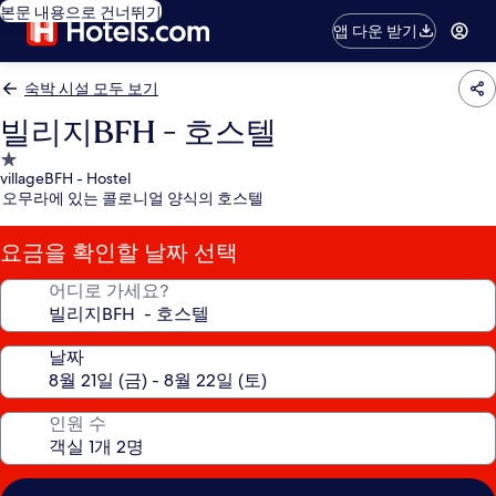
본문 내용으로 건너뛰기
앱 다운 받기
숙박 시설 모두 보기
빌리지BFH - 호스텔
1.0
villageBFH - Hostel
성
오무라에 있는 콜로니얼 양식의 호스텔
급
숙
요금을 확인할 날짜 선택
박
시
어디로 가세요?
설
날짜
인원 수