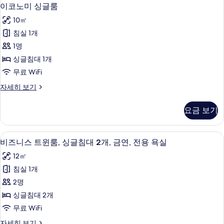
이
18
룸
이코노미 싱글룸
두
코
자
보
10㎡
세
노
히
기
침실 1개
미
보
1명
기
싱
싱글침대 1개
글
무료 WiFi
룸
이
자세히 보기
사
코
진
노
요금 보기
미
모
싱
두
글
비즈니스 트윈룸, 싱글침대 2개, 금연, 전용
비
10
룸
비즈니스 트윈룸, 싱글침대 2개, 금연, 전용 욕실
보
즈
자
기
12㎡
세
니
히
침실 1개
스
보
2명
기
트
싱글침대 2개
윈
무료 WiFi
룸,
비
자세히 보기