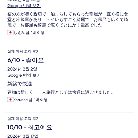
Google 번역 보기
宿の方が凄く親切で 泊まらしてもらった部屋が 直ぐ横に食
堂と冷蔵庫があり トイレもすごく綺麗で お風呂も広くて綺
麗で お部屋も綺麗で広くてとにかく最高でした
ちえみ 님, 1박 여행
실제 이용 고객 후기
6/10 - 좋아요
2024년 2월 2일
Google 번역 보기
新築で快適
建物は新しく、一人旅行としては快適に過ごせました。
Kazunori 님, 1박 여행
실제 이용 고객 후기
10/10 - 최고예요
2026년 3월 17일