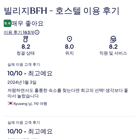
빌리지BFH - 호스텔 이용 후기
이
용
매우 좋아요
8.4
후
이용 후기 163개
기
8.2
8.0
8.2
청결 상태
위치
직원 및 서비스
이
실제 이용 고객 후기
용
10/10 - 최고예요
후
2024년 1월 3일
저렴하면서도 훌륭한 숙소를 찾는다면 최고의 선택! 생각보다 좋
기
아서 놀랐습니다
Kyusang 님, 1박 여행
실제 이용 고객 후기
10/10 - 최고예요