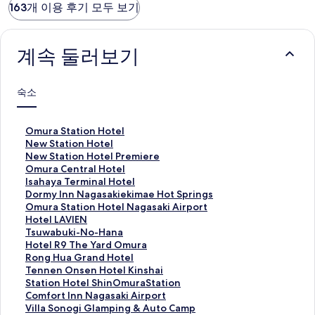
163개 이용 후기 모두 보기
계속 둘러보기
숙소
O
Omura Station Hotel
m
N
New Station Hotel
u
e
N
New Station Hotel Premiere
r
w
e
O
Omura Central Hotel
a
S
w
m
I
Isahaya Terminal Hotel
S
t
S
u
s
D
Dormy Inn Nagasakiekimae Hot Springs
t
a
t
r
a
o
O
Omura Station Hotel Nagasaki Airport
a
t
a
a
h
r
m
H
Hotel LAVIEN
t
i
t
C
a
m
u
o
T
Tsuwabuki-No-Hana
i
o
i
e
y
y
r
t
s
H
Hotel R9 The Yard Omura
o
n
o
n
a
I
a
e
u
o
R
Rong Hua Grand Hotel
n
H
n
t
T
n
S
l
w
t
o
T
Tennen Onsen Hotel Kinshai
H
o
H
r
e
n
t
L
a
e
n
e
S
Station Hotel ShinOmuraStation
o
t
o
a
r
N
a
A
b
l
g
n
t
C
Comfort Inn Nagasaki Airport
t
e
t
l
m
a
t
V
u
R
H
n
a
o
V
Villa Sonogi Glamping & Auto Camp