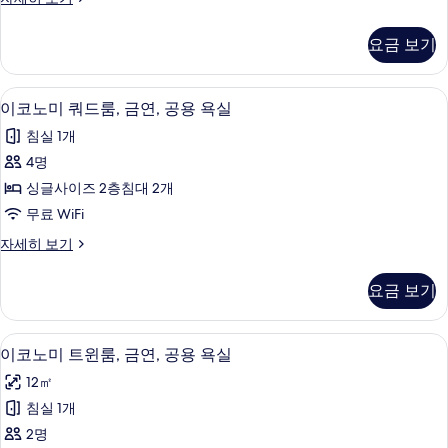
싱
즈
글
니
요금 보기
스
침
트
대
윈
이코노미 쿼드룸, 금연, 공용 욕실 | 무료 
이
15
룸,
이코노미 쿼드룸, 금연, 공용 욕실
2
코
싱
개,
침실 1개
글
노
금
침
4명
미
대
연,
싱글사이즈 2층침대 2개
2
쿼
전
개,
무료 WiFi
드
금
용
이
자세히 보기
연,
룸,
코
욕
전
금
노
용
실
요금 보기
미
욕
연,
사
쿼
실
공
드
자
진
이코노미 트윈룸, 금연, 공용 욕실 | 무료 
이
12
룸,
이코노미 트윈룸, 금연, 공용 욕실
용
세
모
코
금
히
욕
12㎡
연,
두
보
노
공
실
침실 1개
기
보
미
용
사
2명
욕
기