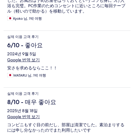
した。お風呂は予めお湯をはっておくというコツも身につけ入
浴も完璧。PC作業のためコンセントに近いところに毎回テーブ
ル（軽いので助かる）を移動しています。
Kyoko 님, 1박 여행
실제 이용 고객 후기
6/10 - 좋아요
2024년 9월 5일
Google 번역 보기
安さを求めるならここ！！
WATARU 님, 1박 여행
실제 이용 고객 후기
8/10 - 매우 좋아요
2025년 8월 18일
Google 번역 보기
コンビニもすぐ目の前だし、部屋は清潔でした。素泊まりする
には申し分なかったのでまた利用したいです