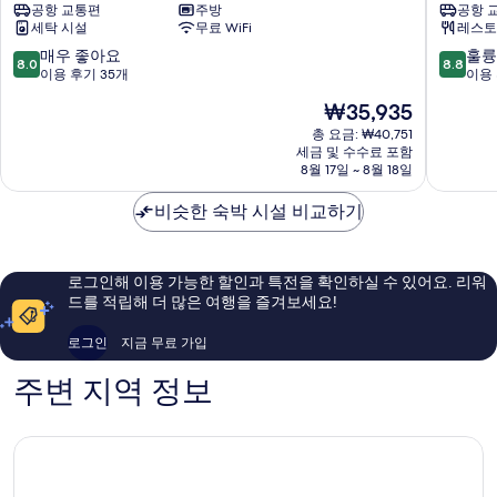
공항 교통편
주방
공항 
Hotel
랏
세탁 시설
무료 WiFi
레스토
Da
Da
Lat
Lat
10
10
매우 좋아요
훌륭
8.0
8.8
점
점
이용 후기 35개
이용 
만
만
현
₩35,935
점
점
재
중
중
총 요금: ₩40,751
요
세금 및 수수료 포함
8.0
8.8
금
8월 17일 ~ 8월 18일
점,
점,
₩35,935
매
훌
비슷한 숙박 시설 비교하기
우
륭
좋
해
아
요,
요,
이
로그인해 이용 가능한 할인과 특전을 확인하실 수 있어요. 리워
이
용
드를 적립해 더 많은 여행을 즐겨보세요!
용
후
후
기
로그인
지금 무료 가입
기
262
35
개
주변 지역 정보
개