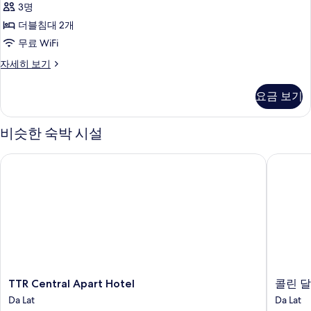
히
기
3명
어
보
더블침대 2개
기
트
무료 WiFi
윈
슈
자세히 보기
룸
피
사
리
요금 보기
어
진
트
모
윈
비슷한 숙박 시설
룸
두
자
TTR Central Apart Hotel
콜린 달
보
세
히
기
보
기
TTR
콜
TTR Central Apart Hotel
콜린 
Central
린
Da Lat
Da Lat
Apart
달