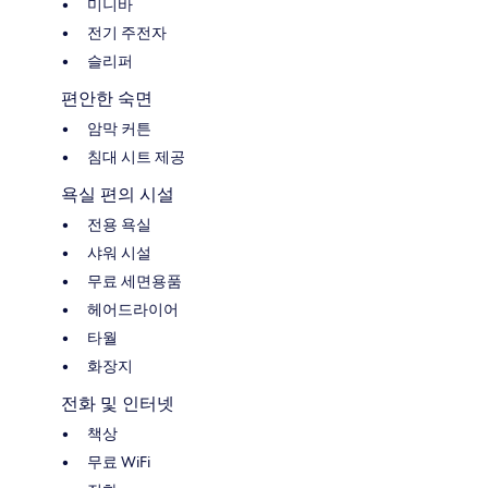
미니바
전기 주전자
슬리퍼
편안한 숙면
암막 커튼
침대 시트 제공
욕실 편의 시설
전용 욕실
샤워 시설
무료 세면용품
헤어드라이어
타월
화장지
전화 및 인터넷
책상
무료 WiFi