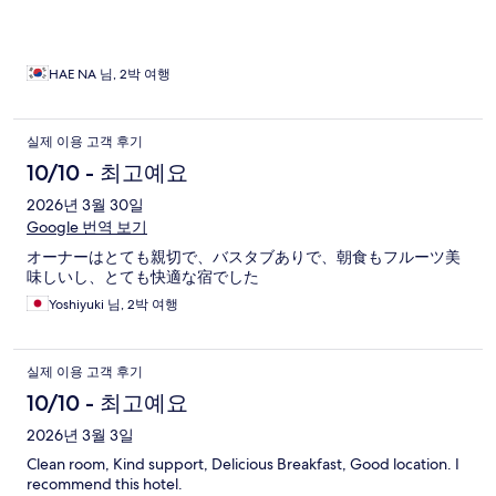
배스타월이 두 장 있어요. 손이나 얼굴을 닦을 수 있는 작은 것은
없습니다. 수압 좋습니다. 온수도 잘 나와요. 3. 조식 조식 진짜 짱
짱!!! 맛있어요. 계란은 신선하고 그 어느 호텔 과일보다 달고 맛있
는 과일이 나왔어요!!!! 망고, 수박, 용과 다 진짜 맛있었어요. 지금
HAE NA 님, 2박 여행
생각해도 침이 고입니다. :) 물, 커피, 우유, 주스가 있어서 골라서
마실 수 있어요. 1층에 큰 테이블이 있는데 거기에 모여서 먹습니
다. 여행객끼리 인사도 하고 정보도 나눌 수 있어서 좋았어요. 4. 주
실제 이용 고객 후기
인 할머니 제가 만난 베트남 할머니 중에 영어를 가장 잘 하시는 할
10/10 - 최고예요
머니이십니다. 하하하. 친절하고 일처리도 빠르고 깔끔하십니다.
멋진 호텔리어예요. 공항에 갈 때 택시를 예약해 주셨는데 그랩보
2026년 3월 30일
다 저렴하게 잘 갔어요. 진짜 짱 멋진 할머니이십니다. 호텔 뷰가
Google 번역 보기
좋거나 시설이 엄청 좋은 건 아니에요. 보통의 시내에 있는 호텔입
니다. 하지만 깨끗하고 관리를 잘 하는 것 같아요. 가성비 좋은 호
オーナーはとても親切で、バスタブありで、朝食もフルーツ美
텔이에요.
味しいし、とても快適な宿でした
Yoshiyuki 님, 2박 여행
실제 이용 고객 후기
10/10 - 최고예요
2026년 3월 3일
Clean room, Kind support, Delicious Breakfast, Good location. I
recommend this hotel.