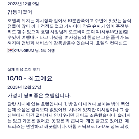
2023년 12월 9일
감동이였어
호텔의 위치는 야시장과 걸어서 10분안쪽이고 주변에 맛있는 음식
점들이 많아 끼니 걱정도 없고 가까이에 작은 슈퍼가 있어 주전부
리도 할수 있으며 호텔 사장님께 오토바이도 대여(하루15만동)할
수있어 여행내내 타고 다녔음. 여사장님의 친절은 고운 품위가 느
껴지며 언변과 서비스에 감동받을수 있습니다. 호텔의 컨디션도
고풍스럽고 깔끔한 디자인들이고 에어컨이 있어 실내 환기가 잘되
KYUNGBUM 님, 3박 여행
는 시스템입니다. 조식이 포함된 일정이시라면 충분히 만족하시리
라 봅니다. 깔끔하게 조각된 과일과 즉석에서 조리해주시는 계란
후라이는 하께 먹는 바게트빵과 베이컨의 조합은 환상입니다. 3박
실제 이용 고객 후기
4일간의 여정에서 만족스럽지 않은 부분이 없었고 다시 찾고 싶은
호텔입니다. 마지막 날 까지 공항픽업을 주선해주셔서 그렙
10/10 - 최고예요
(25~40 통행료별도)보다 저렴(21만 통행료 포함)하게 잘 돌아 올수
2023년 12월 27일
있었습니다. 사장님 건강하시고 번창하세요
가성비 짱!!! 좋은 호텔입니다.
달랏 시내에 있는 호텔입니다. 1. 방 길이 내려다 보이는 방에 묵었
는데 소음은 생각보다 없었어요. 시내에 있지만 야시장이나 그 중
심부에서 약간 떨어져서 인지 9시만 되어도 조용했습니다. 슬리퍼
는 있고 가운은 없어요. 옷장은 꽤 큽니다. 개인 금고도 있어요. 매
트리스는 편안하고 깨끗합니다. 아침 저녁으로 15-17도 정도 되었
던 것 같은데 춥지 않았어요. 2. 욕실 욕조가 있었지만 사용하진 않
았습니다. 욕조가 꽤 커요. 일회용품이 갖춰져 있습니다. 수건은 큰