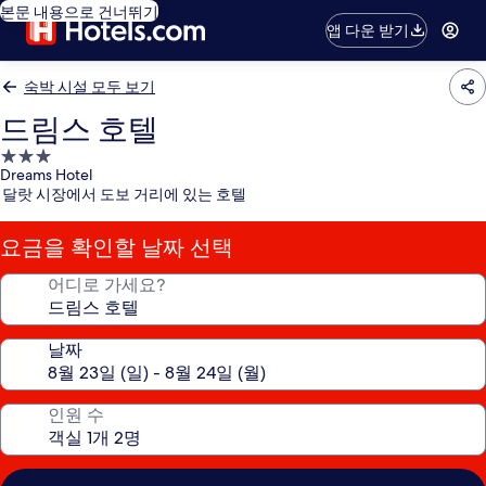
본문 내용으로 건너뛰기
앱 다운 받기
숙박 시설 모두 보기
드림스 호텔
3.0
Dreams Hotel
성
달랏 시장에서 도보 거리에 있는 호텔
급
숙
요금을 확인할 날짜 선택
박
시
어디로 가세요?
설
날짜
인원 수