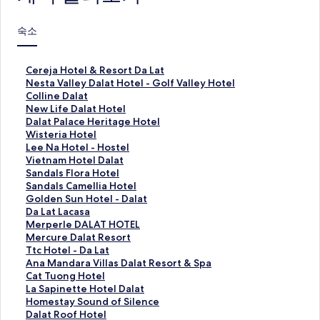
숙소
C
Cereja Hotel & Resort Da Lat
e
N
Nesta Valley Dalat Hotel - Golf Valley Hotel
r
e
C
Colline Dalat
e
s
o
N
New Life Dalat Hotel
j
t
l
e
D
Dalat Palace Heritage Hotel
a
a
l
w
a
W
Wisteria Hotel
H
V
i
L
l
i
L
Lee Na Hotel - Hostel
o
a
n
i
a
s
e
V
Vietnam Hotel Dalat
t
l
e
f
t
t
e
i
S
Sandals Flora Hotel
e
l
D
e
P
e
N
e
a
S
Sandals Camellia Hotel
l
e
a
D
a
r
a
t
n
a
G
Golden Sun Hotel - Dalat
&
y
l
a
l
i
H
n
d
n
o
D
Da Lat Lacasa
R
D
a
l
a
a
o
a
a
d
l
a
M
Merperle DALAT HOTEL
e
a
t
a
c
H
t
m
l
a
d
L
e
M
Mercure Dalat Resort
s
l
페
t
e
o
e
H
s
l
e
a
r
e
T
Ttc Hotel - Da Lat
o
a
이
H
H
t
l
o
F
s
n
t
p
r
t
A
Ana Mandara Villas Dalat Resort & Spa
r
t
지
o
e
e
-
t
l
C
S
L
e
c
c
n
C
Cat Tuong Hotel
t
H
를
t
r
l
H
e
o
a
u
a
r
u
H
a
a
L
La Sapinette Hotel Dalat
D
o
여
e
i
페
o
l
r
m
n
c
l
r
o
M
t
a
H
Homestay Sound of Silence
a
t
는
l
t
이
s
D
a
e
H
a
e
e
t
a
T
S
o
D
Dalat Roof Hotel