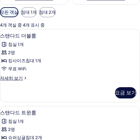
객
모든 객실
침대 1개
침대 2개
실
에
4개 객실 중 4개 표시 중
사
스탠다드 더블룸 | 미니바, 객실 내 금고,
스
8
스탠다드 더블룸
용
탠
가
침실 1개
다
능
2명
드
한
킹사이즈침대 1개
더
필
무료 WiFi
터
블
스
자세히 보기
룸
탠
사
다
요금 보기
드
진
더
모
블
스탠다드 트윈룸 | 미니바, 객실 내 금고,
스
12
룸
스탠다드 트윈룸
두
탠
자
보
침실 1개
세
다
히
기
2명
드
보
슈퍼싱글침대 2개
기