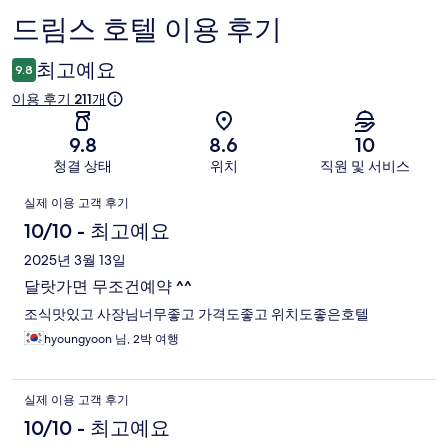
드림스 호텔 이용 후기
이
용
최고예요
9.8
후
이용 후기 211개
기
9.8
8.6
10
청결 상태
위치
직원 및 서비스
이
실제 이용 고객 후기
용
10/10 - 최고예요
후
2025년 3월 13일
달랏가면 무조건예약 ^^
기
조식맛있고 사장님너무좋고 가격도좋고 위치도좋은호텔
hyoungyoon 님, 2박 여행
실제 이용 고객 후기
10/10 - 최고예요