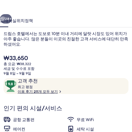
사
이전
다음
진
28+
소개
객실
위치
정책
갤
드림스 호텔에서는 도보로 10분 이내 거리에 달랏 시장도 있어 위치가
러
아주 좋습니다. 많은 분들이 이곳의 친절한 고객 서비스에 대단히 만족
하셨어요.
리
현
₩33,650
재
총 요금: ₩38,322
가
세금 및 수수료 포함
격
9월 8일 ~ 9월 9일
은
이
10
고객 추천
숙박 시설 정면
₩33,650
용
최
점
최고 평점
고
이용 후기 211개 모두 보기
후
만
기
점
평
중
인기 편의 시설/서비스
점
9.8
점,
공항 교통편
무료 WiFi
고
에어컨
세탁 시설