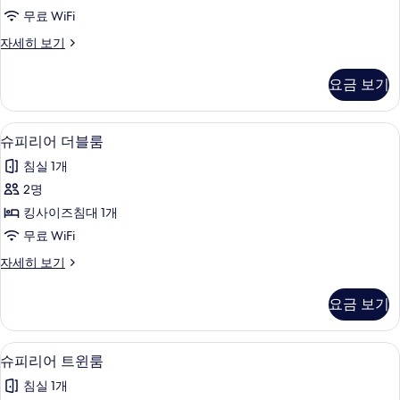
트
무료 WiFi
윈
스
자세히 보기
룸
탠
사
다
요금 보기
드
진
트
모
윈
슈피리어 더블룸 | 미니바, 객실 내 금고,
슈
9
룸
슈피리어 더블룸
두
피
자
보
침실 1개
세
리
히
기
2명
어
보
킹사이즈침대 1개
기
더
무료 WiFi
블
슈
자세히 보기
룸
피
사
리
요금 보기
어
진
더
모
블
슈피리어 트윈룸 | 미니바, 객실 내 금고,
슈
7
룸
슈피리어 트윈룸
두
피
자
보
침실 1개
세
리