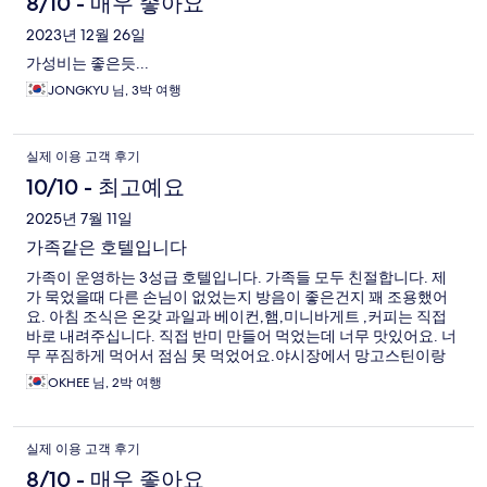
8/10 - 매우 좋아요
2023년 12월 26일
가성비는 좋은듯...
JONGKYU 님, 3박 여행
실제 이용 고객 후기
10/10 - 최고예요
2025년 7월 11일
가족같은 호텔입니다
가족이 운영하는 3성급 호텔입니다. 가족들 모두 친절합니다. 제
가 묵었을때 다른 손님이 없었는지 방음이 좋은건지 꽤 조용했어
요. 아침 조식은 온갖 과일과 베이컨,햄,미니바게트 ,커피는 직접
바로 내려주십니다. 직접 반미 만들어 먹었는데 너무 맛있어요. 너
무 푸짐하게 먹어서 점심 못 먹었어요.야시장에서 망고스틴이랑
망고 잔뜩 사왔는데 칼이 없어 난감했으나 빌려주셔서 과일도 너
OKHEE 님, 2박 여행
무 잘 먹었어요. 야시장이랑 가까워서 매일밤 쇼핑과 먹거리를 즐
겼어요~ 다만 날씨가 우기여서인지 침대는 눅눅한 느낌이 있어요.
그러나 위치랑 친절함, 맛있는 조식,가격 덕분에 딸과 즐거운 여행
실제 이용 고객 후기
을 했어요
8/10 - 매우 좋아요