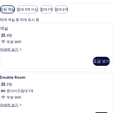
객
모든 객실
침대 3개 이상
침대 1개
침대 2개
실
에
10개 객실 중 10개 표시 중
사
객실 내 금고, 책상, 암막 커튼, 무료 WiFi
객
9
객실
용
실
가
4명
사
능
무료 WiFi
진
한
객
자세히 보기
모
필
실
터
두
자
요금 보기
세
보
히
기
보
Double
객실 내 금고, 책상, 암막 커튼, 무료 WiFi
4
기
Double Room
Room
2명
사
퀸사이즈침대 1개
진
무료 WiFi
모
Double
자세히 보기
두
Room
보