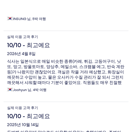
INSUNG 님, 5박 여행
실제 이용 고객 후기
10/10 - 최고예요
2026년 4월 8일
식사는 일본식으로 매일 비슷한 종류(카레, 튀김, 고등어구이, 낫
또, 망고, 방울토마토, 양상추, 메밀소바, 스크램블 에그, 반숙 계란
등)가 나왔지만 괜찮았어요. 객실은 작을 거라 예상했고, 화장실이
깨끗하고 수압이 높고, 물은 오사카가 수질 관리가 잘 되서 그런지
깨끗해서 샤워할 때마다 기분이 좋았어요. 직원들도 매우 친절했
어요. 주변에는 식당이 몇 곳 있고 2분 거리에 슈퍼마켓이 하나 있
Joohyun 님, 4박 여행
고 후쿠시마 역과 가깝고 세븐일레븐(24시간 아님)이 있어 편리했
어요. 전반적으로 꽤 괜찮았던 시간이었습니다. 감사합니다.
실제 이용 고객 후기
10/10 - 최고예요
2025년 10월 14일