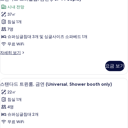
모
탠
룸,
두
시내 전망
금
다
연
보
37㎡
드
자
기
침실 1개
세
트
히
7명
리
보
슈퍼싱글침대 3개 및 싱글사이즈 소파베드 1개
기
플
무료 WiFi
룸,
스
자세히 보기
금
탠
연
다
요금 보기
드
(For
트
4
리
스탠다드 트윈룸, 금연 (Universal, Showe
스
People)
5
플
스탠다드 트윈룸, 금연 (Universal, Shower booth only)
탠
룸,
사
22㎡
금
다
진
연
침실 1개
드
(For
모
4명
4
트
두
People)
슈퍼싱글침대 2개
윈
보
자
무료 WiFi
세
룸,
기