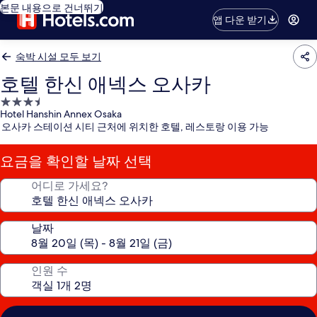
본문 내용으로 건너뛰기
앱 다운 받기
숙박 시설 모두 보기
호텔 한신 애넥스 오사카
3.5
Hotel Hanshin Annex Osaka
성
오사카 스테이션 시티 근처에 위치한 호텔, 레스토랑 이용 가능
급
숙
요금을 확인할 날짜 선택
박
시
어디로 가세요?
설
날짜
인원 수