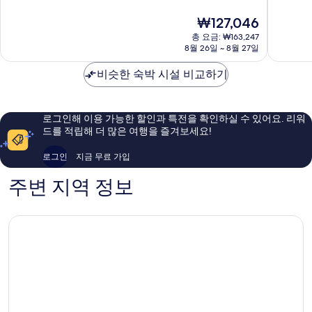
만
만
어
쿠
점
점
현
₩127,046
오
시
중
중
재
사
총 요금: ₩163,247
마
9.2
8.6
요
8월 26일 ~ 8월 27일
카
구
점,
점,
금
기
매
훌
₩127,046
비슷한 숙박 시설 비교하기
타
우
륭
훌
해
륭
요,
해
이
로그인해 이용 가능한 할인과 특전을 확인하실 수 있어요. 리워
요,
용
드를 적립해 더 많은 여행을 즐겨보세요!
이
후
용
기
로그인
지금 무료 가입
후
1,002
기
개
주변 지역 정보
5,704
개