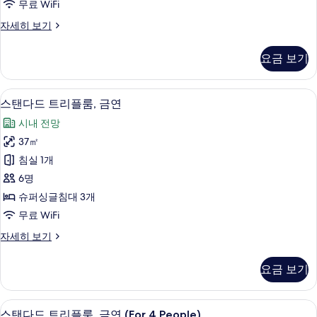
무료 WiFi
금
슈
자세히 보기
연
피
사
리
요금 보기
어
진
트
모
윈
객실 내 금고, 책상, 암막 커튼, 무료 WiFi
스
10
룸,
스탠다드 트리플룸, 금연
두
탠
금
보
시내 전망
연
다
자
기
37㎡
드
세
침실 1개
히
트
보
6명
리
기
슈퍼싱글침대 3개
플
무료 WiFi
룸,
스
자세히 보기
금
탠
연
다
요금 보기
드
사
트
진
리
스탠다드 트리플룸, 금연 (For 4 People)
스
12
플
스탠다드 트리플룸, 금연 (For 4 People)