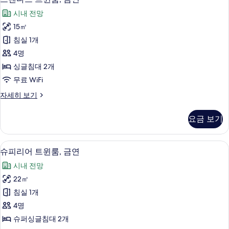
두
탠
금
보
시내 전망
연
다
자
기
15㎡
드
세
침실 1개
히
트
보
4명
윈
기
싱글침대 2개
룸,
무료 WiFi
금
스
자세히 보기
연
탠
사
다
요금 보기
드
진
트
모
윈
슈피리어 트윈룸, 금연 | 객실 내 금고, 책상
슈
5
룸,
슈피리어 트윈룸, 금연
두
피
금
보
시내 전망
연
리
자
기
22㎡
어
세
침실 1개
히
트
보
4명
윈
기
슈퍼싱글침대 2개
룸,