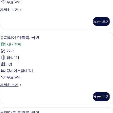
무료 WiFi
금
스
자세히 보기
연
탠
사
다
요금 보기
드
진
더
모
블
슈피리어 더블룸, 금연 | 객실 내 금고, 책상
슈
7
룸,
슈피리어 더블룸, 금연
두
피
금
보
시내 전망
연
리
자
기
22㎡
어
세
침실 1개
히
더
보
3명
블
기
킹사이즈침대 1개
룸,
무료 WiFi
금
슈
자세히 보기
연
피
사
리
요금 보기
어
진
더
모
블
스탠다드 트윈룸, 금연 | 객실 내 금고, 책상
스
7
룸,
스탠다드 트윈룸, 금연