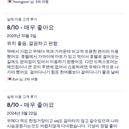
Youngjoon 님, 3박 여행
실제 이용 고객 후기
8/10 - 매우 좋아요
2025년 10월 3일
위치 좋음, 깔끔하고 편함
역에서 가깝고 우메다 역과 가까운데 비교적 조용한 편이라 이용
했어요. 호텔에서 가까이에 마트가 있고 역이서 호텔로 걸어오는
길에도 편의점이 있어서 이용하기 편했어요. 다만 드럭스토어는
체인점이나 큰 곳이 주변에 없어서 쇼핑하려면 우메다 역으로 나
가야 했어요. 걸어다니기 힘든 한여름보다 걸어다니기 좋은 날씨
에 갔다면 우메다 역이 한 정거장이니 구경하며 걸어서도 한 번 다
Eun 님, 2박 여행
녀봐도 좋았을 것 같아요.
실제 이용 고객 후기
8/10 - 매우 좋아요
2024년 3월 22일
우메다 역도 한정거장이고 usj도 갈아타지 않고 갈수있으며 나라
사슴공원가는것도 어렵지않게 다녀왔습니다. 가성비 정말 좋아