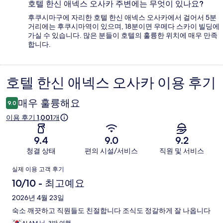
호텔 한신 애넥스 오사카 주변에는 무엇이 있나요?
후쿠시마구에 자리한 호텔 한신 애넥스 오사카에서 걸어서 5분
거리에는 후쿠시마역이 있으며, 18분이면 우메다 스카이 빌딩에
가실 수 있습니다. 많은 분들이 호텔의 훌륭한 위치에 매우 만족
합니다.
호텔 한신 애넥스 오사카 이용 후기
이
용
매우 훌륭해요
9.0
후
이용 후기 1,001개
기
9.4
9.0
9.2
청결 상태
편의 시설/서비스
직원 및 서비스
이
실제 이용 고객 후기
용
10/10 - 최고예요
후
2026년 4월 23일
숙소 깨끗하고 직원들도 친절합니다 조식도 정갈하게 잘 나옵니다
기