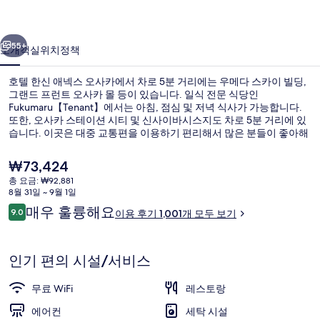
스
이전
다음
오
55+
소개
객실
위치
정책
사
호텔 한신 애넥스 오사카에서 차로 5분 거리에는 우메다 스카이 빌딩,
카
그랜드 프런트 오사카 몰 등이 있습니다. 일식 전문 식당인
Fukumaru【Tenant】에서는 아침, 점심 및 저녁 식사가 가능합니다.
의
또한, 오사카 스테이션 시티 및 신사이바시스지도 차로 5분 거리에 있
사
습니다. 이곳은 대중 교통편을 이용하기 편리해서 많은 분들이 좋아해
요. 후쿠시마역까지 걸어서 5분, 노다역 (한신)까지는 13분이면 가실
진
수 있어요.
현
₩73,424
재
갤
총 요금: ₩92,881
가
8월 31일 ~ 9월 1일
로비
러
격
이
매우 훌륭해요
9.0
이용 후기 1,001개 모두 보기
은
10점 만점 중 9.0점.
리
용
₩73,424
후
기
인기 편의 시설/서비스
무료 WiFi
레스토랑
에어컨
세탁 시설