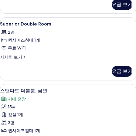
자
요금 보기
세
기
히
보
Superior
객실 내 금고, 책상, 암막 커튼, 무료 WiFi
4
기
Superior Double Room
Double
2명
Room
퀸사이즈침대 1개
사
무료 WiFi
진
모
Superior
자세히 보기
Double
두
Room
요금 보기
보
자
세
기
히
스탠다드 더블룸, 금연 | 객실 내 금고, 책상
스
10
보
스탠다드 더블룸, 금연
탠
기
시내 전망
다
15㎡
드
침실 1개
더
3명
블
퀸사이즈침대 1개
룸,