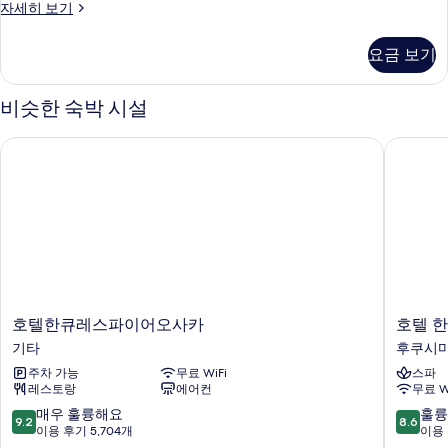
히
스
자세히 보기
금
보
탠
기
연
다
요금 보기
드
(Universal,
트
Shower
윈
비슷한 숙박 시설
booth
룸,
금
only)
호텔한큐레스파이어오사카
호텔 한
연
사
(Universal,
진
Shower
booth
모
only)
두
자
세
보
히
기
보
기
호
호
호텔한큐레스파이어오사카
호텔 
텔
텔
기타
후쿠시
한
한
주차 가능
무료 WiFi
스파
큐
신
레스토랑
에어컨
무료 W
레
오
스
사
10
10
매우 훌륭해요
훌륭
9.2
8.6
파
카
점
점
이용 후기 5,704개
이용 
이
후