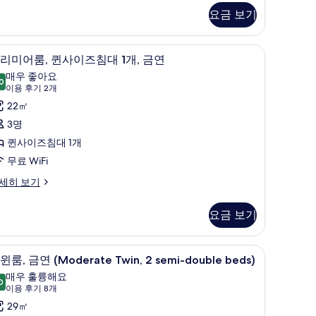
두
oom
요금 보기
보
기
 무료 WiFi
객실 내 금고, 암막 커튼, 다리미/다리미판, 무료 
프
12
리미어룸, 퀸사이즈침대 1개, 금연
리
매우 좋아요
0
8.0점 만점 중 10점
미
(이
이용 후기 2개
용
어
22㎡
후
,
3명
기
퀸
퀸사이즈침대 1개
2
사
무료 WiFi
개)
이
세히 보기
즈
요금 보기
침
대
semi-double beds) | 객실 내 금고, 암막 커튼, 다리미/다리미판, 무료 WiFi
트윈룸, 금연 (Moderate Twin, 2 semi-doub
트
12
윈룸, 금연 (Moderate Twin, 2 semi-double beds)
,
윈
매우 훌륭해요
0
금
9.0점 만점 중 10점
,
(이
이용 후기 8개
용
연
금
29㎡