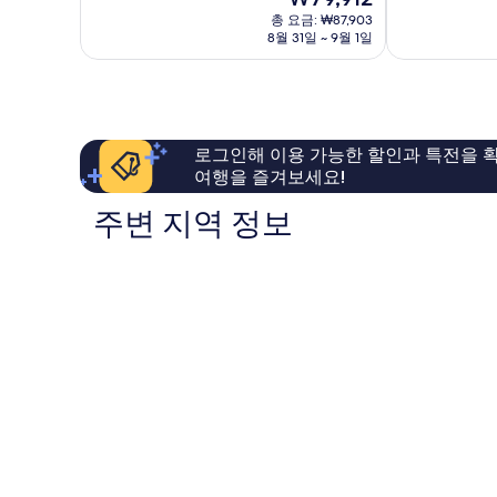
나
심
재
8.8
9.2
고
총 요금: ₩87,903
요
점,
점,
8월 31일 ~ 9월 1일
야
금
훌
매
도
₩79,912
륭
우
심
해
훌
요,
륭
이
해
로그인해 이용 가능한 할인과 특전을 확
용
요,
여행을 즐겨보세요!
후
이
기
용
주변 지역 정보
1,004
후
개
기
2,148
개