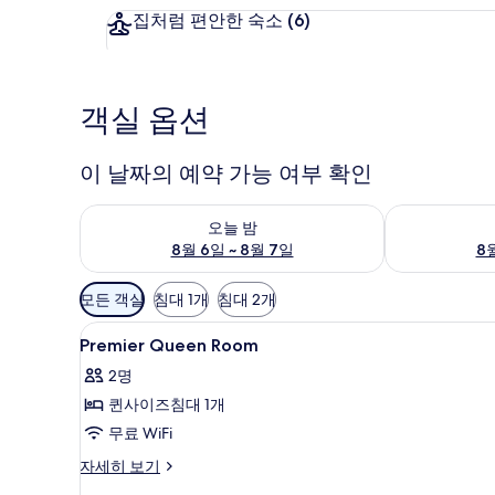
집처럼 편안한 숙소
(6)
객실 옵션
이 날짜의 예약 가능 여부 확인
오늘 밤 예약 가능 여부 확인, 8월 6일 ~ 8월 7일
내일 예약 가능 
오늘 밤
8월 6일 ~ 8월 7일
8월
객
모든 객실
침대 1개
침대 2개
실
Premier
객실 내 금고, 암막 커튼, 다리미/
에
5
Premier Queen Room
Queen
사
2명
Room
용
퀸사이즈침대 1개
사
가
무료 WiFi
능
진
한
모
Premier
자세히 보기
필
Queen