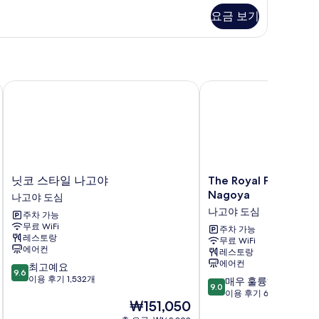
ype)
요금 보기
사
un
진
use,
모
nnot
lect
두
ed
닛코 스타일 나고야
The Royal Park Hotel I
보
pe)
기
닛
The
닛코 스타일 나고야
The Royal Park Hotel
코
Royal
Nagoya
나고야 도심
스
Park
나고야 도심
주차 가능
타
Hotel
무료 WiFi
일
Iconic
주차 가능
레스토랑
무료 WiFi
나
Nagoya
에어컨
레스토랑
고
나
에어컨
10
최고예요
야
고
9.6
점
이용 후기 1,532개
10
나
야
매우 훌륭해요
9.0
만
점
고
도
이용 후기 648개
현
₩151,050
점
만
야
심
재
중