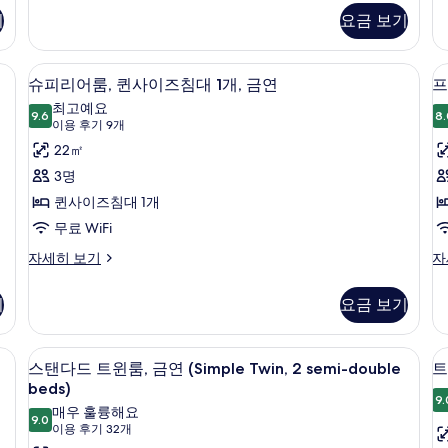
두
Room
R
기
요금 보기
보
자
자
세
세
기
히
히
연 | 객실 내 금고, 암막 커튼, 다리미/다리미판, 무료 WiFi
객실 내 금고, 암막 커튼, 다리미/다리미판,
슈
12
보
보
슈피리어룸, 퀸사이즈침대 1개, 금연
프
피
기
기
최고예요
9.6
8.
9.6점 만점 중 10점
리
(이
이용 후기 9개
용
어
22㎡
후
룸,
3명
룸
기
퀸
퀸사이즈침대 1개
9
사
무료 WiFi
개)
이
슈
프
자세히 보기
자
피
리
즈
리
미
기
요금 보기
침
어
어
룸,
룸,
대
퀸
퀸
uble beds) | 객실 내 금고, 암막 커튼, 다리미/다리미판, 무료 WiFi
스탠다드 트윈룸, 금연 (Simple Twin, 2 
스
1
1
12
사
사
스탠다드 트윈룸, 금연 (Simple Twin, 2 semi-double
트
개,
개
탠
이
이
beds)
즈
즈
9.
금
다
룸
매우 훌륭해요
침
침
9.0
9.0점 만점 중 10점
(이
이용 후기 32개
연
드
대
대