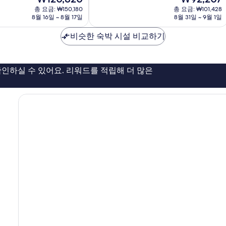
야
재
재
8.8
총 요금: ₩150,180
도
총 요금: ₩101,428
요
요
점,
8월 16일 ~ 8월 17일
8월 31일 ~ 9월 1일
심
금
금
훌
₩120,820
₩92,207
륭
비슷한 숙박 시설 비교하기
해
요,
이
인하실 수 있어요. 리워드를 적립해 더 많은
용
후
기
947
개