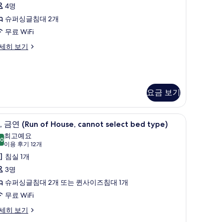
후
사
연
4명
기
진
Moderate
슈퍼싱글침대 2개
8
win,
모
무료 WiFi
개)
두
세히 보기
emi-
보
ouble
기
eds)
사
oderate
요금 보기
in,
진
모
 beds) | 객실 내 금고, 암막 커튼, 다리미/다리미판, 무료 WiFi
mi-
별도의 욕조 및 샤워 시설, 레인폴 샤워기, 헤어
,
8
, 금연 (Run of House, cannot select bed type)
두
uble
금
ds)
최고예요
보
.0
10.0점 만점 중 10점
연
(이
이용 후기 12개
기
용
Run
침실 1개
후
f
3명
기
ouse,
슈퍼싱글침대 2개 또는 퀸사이즈침대 1개
12
annot
무료 WiFi
개)
elect
세히 보기
ed