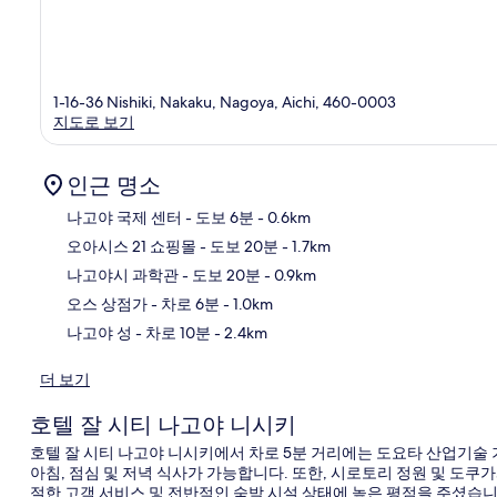
1-16-36 Nishiki, Nakaku, Nagoya, Aichi, 460-0003
지도로 보기
인근 명소
나고야 국제 센터
- 도보 6분
- 0.6km
오아시스 21 쇼핑몰
- 도보 20분
- 1.7km
지
나고야시 과학관
- 도보 20분
- 0.9km
오스 상점가
- 차로 6분
- 1.0km
나고야 성
- 차로 10분
- 2.4km
더 보기
호텔 잘 시티 나고야 니시키
호텔 잘 시티 나고야 니시키에서 차로 5분 거리에는 도요타 산업기술 기념관
아침, 점심 및 저녁 식사가 가능합니다. 또한, 시로토리 정원 및 도쿠
절한 고객 서비스 및 전반적인 숙박 시설 상태에 높은 평점을 주셨습니