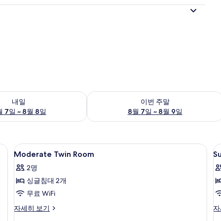
여부 확인, 8월 7일 ~ 8월 8일
이번 주말 예약 가능 여부 확인, 8월 7일 
내일
이번 주말
 7일 ~ 8월 8일
8월 7일 ~ 8월 9일
다리미판, 무료 WiFi
Moderate
객실 내 금고, 암막 커튼, 다리미/다리미판,
S
8
Moderate Twin Room
S
Twin
Q
2명
Room
R
싱글침대 2개
사
무료 WiFi
진
모
Moderate
Su
자세히 보기
자
Twin
Q