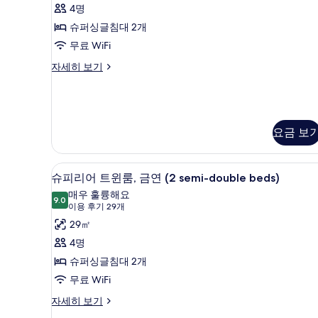
후
1
사
윈
4명
개,
기
진
룸,
슈퍼싱글침대 2개
금
35
연
모
금
무료 WiFi
개)
자
두
연
컴
자세히 보기
세
포
보
히
(2
트
보
semi-
기
트
기
double
윈
룸,
beds)
요금 보
금
사
연
진
(2
슈피리어 트윈룸, 금연 (2 semi-d
슈
12
슈피리어 트윈룸, 금연 (2 semi-double beds)
semi-
모
피
double
매우 훌륭해요
9.0
두
9.0점 만점 중 10점
리
beds)
(이
이용 후기 29개
자
보
용
어
29㎡
세
후
기
트
4명
히
기
보
윈
슈퍼싱글침대 2개
29
기
룸,
무료 WiFi
개)
금
슈
자세히 보기
피