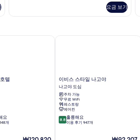
연
t
미
연
보
기
요금 보기
(2
어
(R
기
semi-
트
of
윈
Ho
double
룸,
ca
beds)
금
se
사
연
b
호텔
이비스 스타일 나고야
(2
ty
진
semi-
자
모
double
세
beds)
히
두
자
보
보
세
기
히
기
이
 호텔
이비스 스타일 나고야
보
비
나고야 도심
기
스
주차 가능
스
무료 WiFi
타
레스토랑
일
에어컨
나
10
해요
훌륭해요
고
8.8
점
148개
이용 후기 947개
야
만
나
점
고
현
현
₩120,820
₩92,207
중