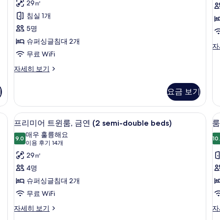
용
29㎡
1
1
사
트
개,
후
개,
침실 1개
진
(
윈
금
금
기
5명
T
연
연
모
룸,
32
자
자
2
슈퍼싱글침대 2개
두
금
개)
트
자
세
세
s
무료 WiFi
윈
보
히
히
연
d
룸,
보
보
스
자세히 보기
기
(Simple
금
기
기
b
탠
Twin,
연
다
(M
기
요금 보기
2
드
Tw
semi-
트
2
윈
double
ouble beds) | 객실 내 금고, 암막 커튼, 다리미/다리미판, 무료 WiFi
프리미어 트윈룸, 금연 (2 semi-double
se
프
룸
12
룸,
프리미어 트윈룸, 금연 (2 semi-double beds)
룸
do
beds)
리
금
be
매우 훌륭해요
사
연
9.0
10
9.0점 만점 중 10점
미
(이
자
이용 후기 14개
(Simple
진
세
용
(
어
29㎡
Twin,
히
모
후
2
o
트
4명
보
semi-
기
두
H
기
윈
슈퍼싱글침대 2개
double
14
보
c
beds)
룸,
무료 WiFi
개)
s
자
기
금
프
룸,
자세히 보기
자
세
b
리
금
히