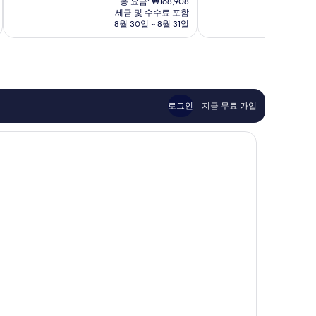
점
도
총 요금: ₩168,908
요
9.6
중
심
세금 및 수수료 포함
금
점,
8월 30일 ~ 8월 31일
9.0
₩151,050
최
점,
고
매
예
우
요,
훌
이
륭
용
해
로그인
지금 무료 가입
후
요,
기
이
1,532
용
개
후
기
648
개