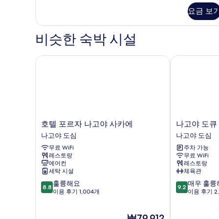
연
리
요금 보
(2
어
semi-
트
윈
double
비슷한 숙박 시설
룸,
beds)
금
사
연
호텔 포르자 나고야 사카에
나고야 도큐 
(2
진
semi-
모
double
beds)
두
자
보
세
히
기
호
나
호텔 포르자 나고야 사카에
나고야 도큐
보
텔
고
나고야 도심
나고야 도심
기
포
야
무료 WiFi
주차 가능
르
도
레스토랑
무료 WiFi
자
큐
에어컨
레스토랑
나
호
세탁 시설
체육관
고
텔
10
10
훌륭해요
매우 훌륭
야
나
8.8
9.2
점
점
이용 후기 1,004개
이용 후기 2,
사
고
만
만
카
야
점
점
에
도
현
₩79,912
중
중