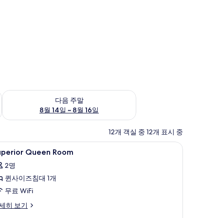
~ 8월 9일
다음 주말 예약 가능 여부 확인, 8월 14일 ~ 8월 16일
다음 주말
8월 14일 ~ 8월 16일
12개 객실 중 12개 표시 중
 무료 WiFi
uperior
객실 내 금고, 암막 커튼, 다리미/다리미판, 무료 
3
uperior Queen Room
ueen
2명
oom
퀸사이즈침대 1개
사
무료 WiFi
진
모
perior
세히 보기
ueen