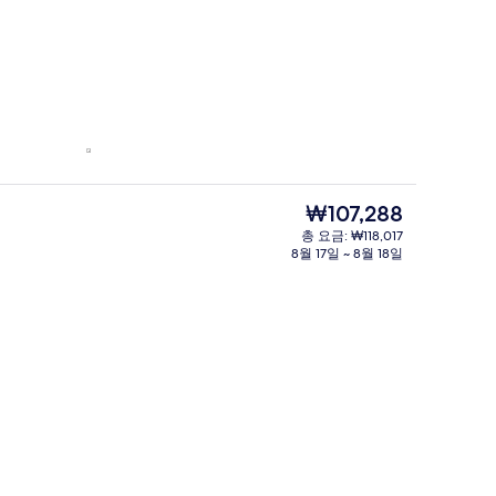
현
₩107,288
재
총 요금: ₩118,017
가
8월 17일 ~ 8월 18일
격
은
₩107,288