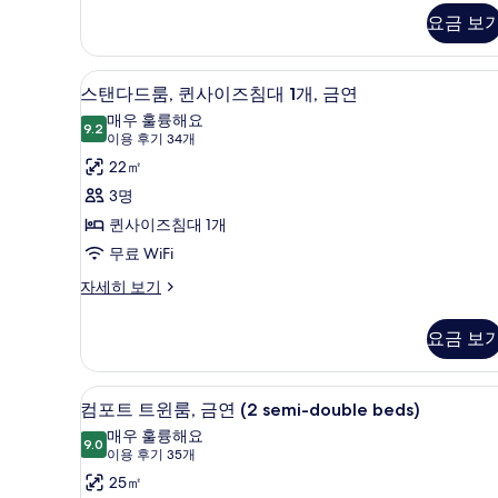
두
Room
터
요금 보
보
자
세
기
히
스탠다드룸, 퀸사이즈침대 1개, 금
스
12
보
스탠다드룸, 퀸사이즈침대 1개, 금연
탠
기
매우 훌륭해요
9.2
9.2점 만점 중 10점
다
(이
이용 후기 34개
용
드
22㎡
후
룸,
3명
기
퀸
퀸사이즈침대 1개
34
사
무료 WiFi
개)
이
스
자세히 보기
탠
즈
다
요금 보
침
드
룸,
대
퀸
컴포트 트윈룸, 금연 (2 semi-do
컴
1
12
사
컴포트 트윈룸, 금연 (2 semi-double beds)
개,
포
이
매우 훌륭해요
즈
9.0
금
9.0점 만점 중 10점
트
(이
이용 후기 35개
침
용
연
트
25㎡
대