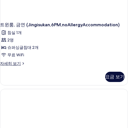
트윈룸, 금연 (Jingisukan,6PM,noAllergyAccommodation)
침실 1개
2명
슈퍼싱글침대 2개
무료 WiFi
트
자세히 보기
윈
룸,
요금 보기
금
연
(Jingisukan,6PM,noAllergyAccommodation)
자
세
히
보
기