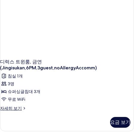
자
세
히
보
기
디럭스 트윈룸, 금연
(Jingisukan,6PM,3guest,noAllergyAccomm)
침실 1개
3명
슈퍼싱글침대 3개
무료 WiFi
디
자세히 보기
럭
스
요금 보기
트
윈