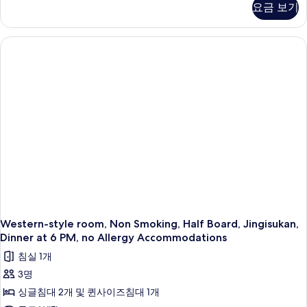
요금 보기
(PremierTwin,Jingisukan,noAllergyAccom)
자
세
히
보
기
Western-style room, Non Smoking, Half Board, Jingisukan,
Dinner at 6 PM, no Allergy Accommodations
침실 1개
3명
싱글침대 2개 및 퀸사이즈침대 1개