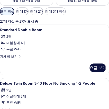
8월 7일 ~ 8월 9일
8월 14일 ~ 8월 16일
객
모든 객실
침대 1개
침대 2개
침대 3개 이상
실
에
27개 객실 중 27개 표시 중
사
Standard
객실 내 금고, 무료 WiFi, 침대 시트
1
Standard Double Room
용
Double
가
2명
Room
능
더블침대 1개
사
한
무료 WiFi
진
필
모
Standard
자세히 보기
터
Double
두
Room
요금 보기
보
자
세
기
히
Deluxe
객실 내 금고, 무료 WiFi, 침대 시트
1
보
Deluxe Twin Room 3-10 Floor No Smoking 1-2 People
Twin
기
2명
Room
싱글침대 2개
3-
10
무료 WiFi
Floor