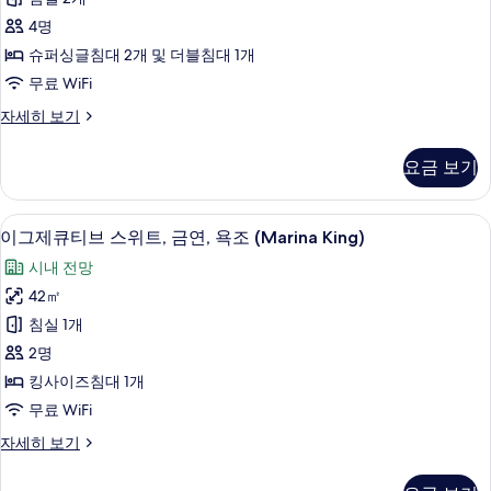
기
세
위
히
4명
트,
보
슈퍼싱글침대 2개 및 더블침대 1개
기
금
무료 WiFi
연,
주
자세히 보기
욕
니
조
어
요금 보기
스
사
위
진
트,
이그제큐티브 스위트, 금연, 욕조 (Marina 
이
1
금
이그제큐티브 스위트, 금연, 욕조 (Marina King)
모
그
연,
두
시내 전망
욕
제
조
보
42㎡
큐
자
기
침실 1개
세
티
히
2명
브
보
킹사이즈침대 1개
기
스
무료 WiFi
위
이
자세히 보기
트,
그
금
제