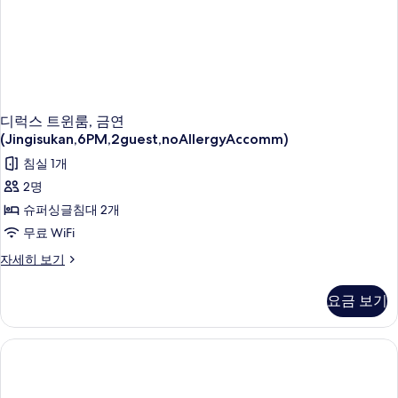
디럭스 트윈룸, 금연
(Jingisukan,6PM,2guest,noAllergyAccomm)
침실 1개
2명
슈퍼싱글침대 2개
무료 WiFi
디
자세히 보기
럭
스
요금 보기
트
윈
룸,
금
연
(Jingisukan,6PM,2guest,noAllergyAccomm)