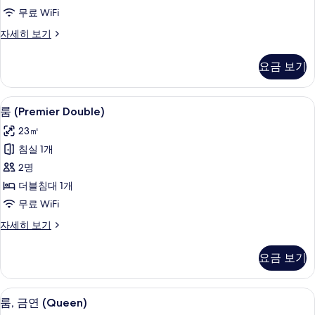
사
히
보
무료 WiFi
보
진
기
기
더
자세히 보기
모
블
두
룸,
요금 보기
금
보
연
기
자
룸 (Premier Double) | 객실 내 금고, 무
룸
3
세
룸 (Premier Double)
(Premier
히
23㎡
보
Double)
기
침실 1개
사
2명
진
더블침대 1개
모
무료 WiFi
두
룸
자세히 보기
보
(Premier
기
Double)
요금 보기
자
세
히
룸, 금연 (Queen) | 객실 내 금고, 무료 W
룸,
3
보
룸, 금연 (Queen)
금
기