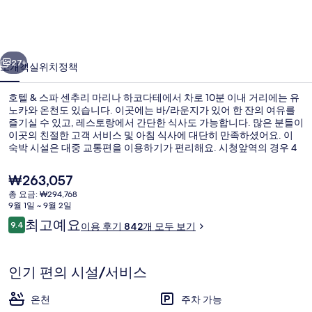
센
추
이전
다음
리
27+
소개
객실
위치
정책
마
호텔 & 스파 센추리 마리나 하코다테에서 차로 10분 이내 거리에는 유
리
노카와 온천도 있습니다. 이곳에는 바/라운지가 있어 한 잔의 여유를
나
즐기실 수 있고, 레스토랑에서 간단한 식사도 가능합니다. 많은 분들이
이곳의 친절한 고객 서비스 및 아침 식사에 대단히 만족하셨어요. 이
하
숙박 시설은 대중 교통편을 이용하기가 편리해요. 시청앞역의 경우 4
분만 걸으면 갈 수 있고 하코다테에키마에역도 7분 거리에 있어요.
코
현
₩263,057
다
재
총 요금: ₩294,768
가
9월 1일 ~ 9월 2일
테
공중 목욕탕
격
이
최고예요
9.4
이용 후기 842개 모두 보기
은
10점 만점 중 9.4점.
의
용
₩263,057
후
사
기
인기 편의 시설/서비스
진
온천
주차 가능
갤