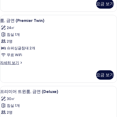
두
룸,
요금 보기
금
보
연
기
자
룸, 금연 (Premier Twin) | 객실 내 금고
룸,
3
세
룸, 금연 (Premier Twin)
금
히
24㎡
보
연
기
침실 1개
(Premier
2명
Twin)
슈퍼싱글침대 2개
사
무료 WiFi
진
룸,
자세히 보기
모
금
두
연
요금 보기
(Premier
보
Twin)
기
자
프리미어 트윈룸, 금연 (Deluxe) | 객실 
프
3
세
프리미어 트윈룸, 금연 (Deluxe)
리
히
30㎡
보
미
기
침실 1개
어
2명
트