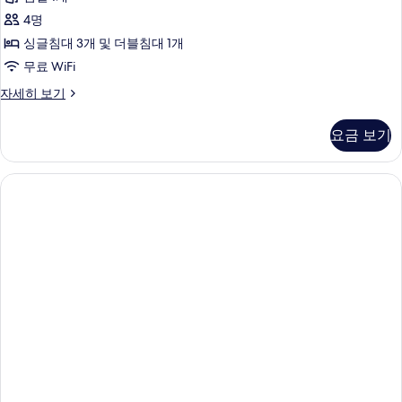
4명
싱글침대 3개 및 더블침대 1개
무료 WiFi
Japanese-
자세히 보기
Western
Room
요금 보기
(Max
4
guests),
Half
Board,
Jingisukan
Dinner
6
PM,
No
Allergy
Accommodations
자
세
히
보
기