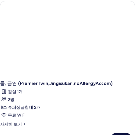
룸,
금
연
(Jingisukan,6PM,3guest,noAllergyAccomm)
자
세
히
보
기
룸, 금연 (PremierTwin,Jingisukan,noAllergyAccom)
침실 1개
2명
슈퍼싱글침대 2개
무료 WiFi
룸,
자세히 보기
금
연