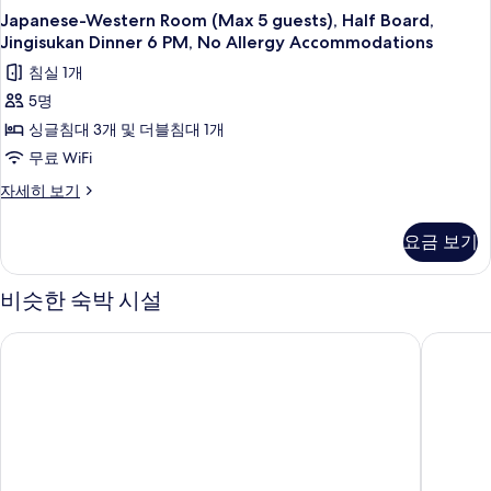
Japanese-Western Room (Max 5 guests), Half Board,
Jingisukan Dinner 6 PM, No Allergy Accommodations
침실 1개
5명
싱글침대 3개 및 더블침대 1개
무료 WiFi
Japanese-
자세히 보기
Western
Room
요금 보기
(Max
5
guests),
비슷한 숙박 시설
Half
Board,
도큐 스테이 하코다테 아사이치 아카리노유
하코다테
Jingisukan
Dinner
6
PM,
No
Allergy
Accommodations
자