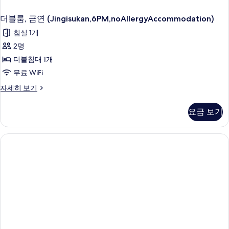
더블룸, 금연 (Jingisukan,6PM,noAllergyAccommodation)
침실 1개
2명
더블침대 1개
무료 WiFi
더
자세히 보기
블
룸,
요금 보기
금
연
(Jingisukan,6PM,noAllergyAccommodation)
자
세
히
보
기