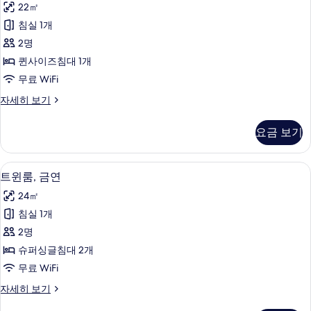
22㎡
연
침실 1개
(Queen)
2명
사
퀸사이즈침대 1개
진
무료 WiFi
모
룸,
자세히 보기
두
금
보
연
요금 보기
(Queen)
기
자
세
객실 내 금고, 무료 WiFi, 침대 시트
트
3
히
트윈룸, 금연
윈
보
24㎡
기
룸,
침실 1개
금
2명
연
슈퍼싱글침대 2개
사
무료 WiFi
진
트
자세히 보기
모
윈