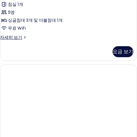
보
침실 1개
기
style
5명
room
사
싱글침대 3개 및 더블침대 1개
진
무료 WiFi
모
Japanese-
자세히 보기
Western
두
style
요금 보기
보
room
자
기
세
히
보
기