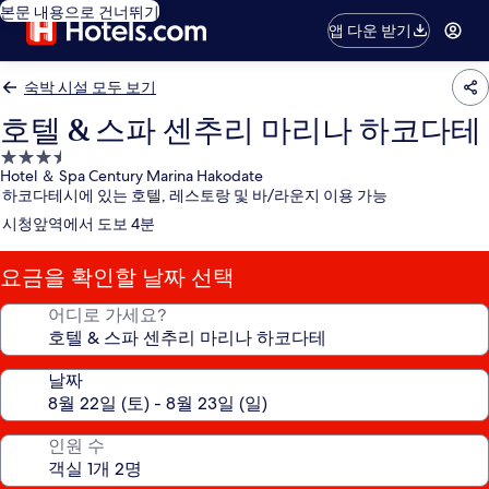
본문 내용으로 건너뛰기
앱 다운 받기
숙박 시설 모두 보기
호텔 & 스파 센추리 마리나 하코다테
3.5
Hotel ＆ Spa Century Marina Hakodate
성
하코다테시에 있는 호텔, 레스토랑 및 바/라운지 이용 가능
급
시청앞역에서 도보 4분
숙
박
요금을 확인할 날짜 선택
시
설
어디로 가세요?
날짜
인원 수