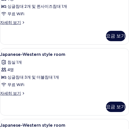
진
히
보
싱글침대 2개 및 퀸사이즈침대 1개
모
기
무료 WiFi
두
보
Western-
자세히 보기
style
기
room
요금 보기
자
세
히
Japanese-
객실 내 금고, 무료 WiFi, 침대 시트
1
보
Japanese-Western style room
Western
기
침실 1개
style
4명
room
사
싱글침대 3개 및 더블침대 1개
진
무료 WiFi
모
Japanese-
자세히 보기
Western
두
style
요금 보기
보
room
자
기
세
Japanese-
객실 내 금고, 무료 WiFi, 침대 시트
1
히
Japanese-Western style room
Western