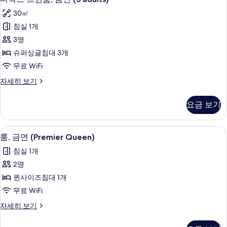
두
럭
연
보
30㎡
자
스
세
기
침실 1개
트
히
3명
보
윈
기
슈퍼싱글침대 3개
룸,
무료 WiFi
금
디
자세히 보기
연
럭
(3
스
요금 보기
트
adults)
윈
사
룸,
룸, 금연 (Premier Queen) | 객실 내 금
룸,
진
3
금
룸, 금연 (Premier Queen)
금
연
모
침실 1개
(3
연
두
adults)
2명
(Premier
자
보
퀸사이즈침대 1개
세
Queen)
기
히
무료 WiFi
사
보
룸,
자세히 보기
진
기
금
모
연