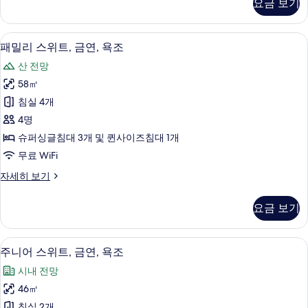
요금 보기
(Premier
두
Queen)
보
자
패밀리 스위트, 금연, 욕조 | 객실 내 금고,
패
기
1
세
패밀리 스위트, 금연, 욕조
밀
히
산 전망
보
리
기
58㎡
스
침실 4개
위
4명
트,
슈퍼싱글침대 3개 및 퀸사이즈침대 1개
금
무료 WiFi
연,
패
자세히 보기
욕
밀
조
리
요금 보기
스
사
위
진
트,
주니어 스위트, 금연, 욕조 | 객실 내 금고,
주
1
금
주니어 스위트, 금연, 욕조
모
니
연,
두
시내 전망
욕
어
조
보
46㎡
스
자
침실 2개