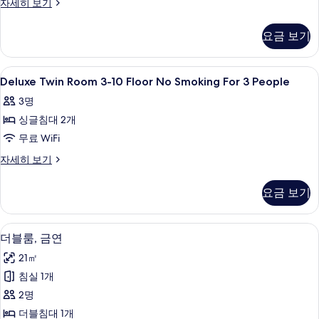
Deluxe
자세히 보기
No
Twin
Room
Smoking
요금 보기
3-
1-
10
2
Floor
Deluxe
객실 내 금고, 무료 WiFi, 침대 시트
1
People
No
Deluxe Twin Room 3-10 Floor No Smoking For 3 People
Twin
Smoking
사
3명
1-
Room
진
2
싱글침대 2개
3-
People
모
10
무료 WiFi
자
두
Floor
세
Deluxe
자세히 보기
히
보
No
Twin
보
Room
Smoking
기
요금 보기
기
3-
For
10
3
Floor
객실 내 금고, 무료 WiFi, 침대 시트
더
3
People
No
더블룸, 금연
블
Smoking
사
21㎡
For
룸,
진
3
침실 1개
금
People
모
2명
자
연
두
세
더블침대 1개