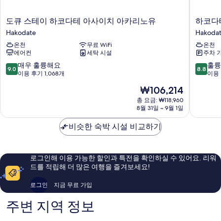
세
히
도
하
도큐 스테이 하코다테 아사이치 아카리노유
하코다
보
큐
코
Hakodate
Hakoda
기
스
다
온천
무료 WiFi
온천
테
테
에어컨
세탁 시설
주차 
이
코
하
쿠
10
10
매우 훌륭해요
훌륭
9.0
8.8
코
사
점
점
이용 후기 1,068개
이용 
다
이
만
만
현
₩106,214
테
호
점
점
재
아
텔
중
중
총 요금: ₩118,960
요
사
8월 31일 ~ 9월 1일
Hakoda
9.0
8.8
금
이
점,
점,
₩106,214
치
비슷한 숙박 시설 비교하기
매
훌
아
우
륭
카
훌
해
리
륭
요,
로그인해 이용 가능한 할인과 특전을 확인하실 수 있어요. 리워
노
해
이
드를 적립해 더 많은 여행을 즐겨보세요!
유
요,
용
Hakodate
이
후
로그인
지금 무료 가입
용
기
후
1,004
주변 지역 정보
기
개
1,068