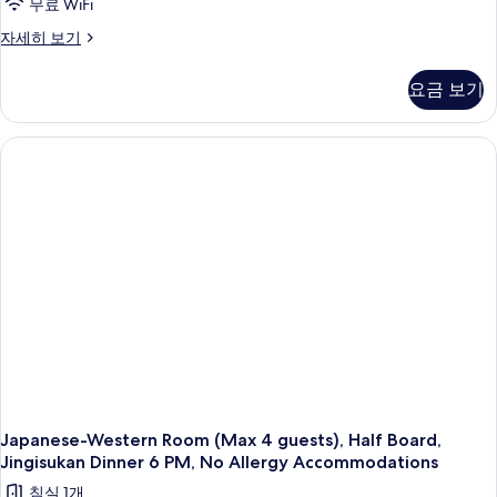
무료 WiFi
Western-
자세히 보기
style
room,
요금 보기
Non
Smoking,
Half
Board,
Jingisukan,
Dinner
at
6
PM,
no
Allergy
Accommodations
자
세
히
보
기
Japanese-Western Room (Max 4 guests), Half Board,
Jingisukan Dinner 6 PM, No Allergy Accommodations
침실 1개