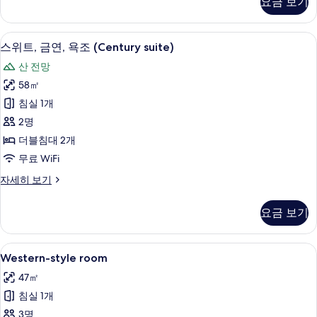
요금 보기
큐
연,
티
욕
브
스위트, 금연, 욕조 (Century suite) | 
스
1
스
스위트, 금연, 욕조 (Century suite)
조
위
위
(Marina
산 전망
트,
트,
King)
금
58㎡
금
연,
사
침실 1개
욕
연,
진
조
2명
욕
(Marina
모
더블침대 2개
King)
조
두
무료 WiFi
자
(Century
세
보
스
자세히 보기
suite)
히
기
위
보
사
트,
기
요금 보기
금
진
연,
모
욕
Western-
Western-style room | 객실 내 금고, 
두
1
조
Western-style room
style
(Century
보
47㎡
suite)
room
기
자
침실 1개
사
세
3명