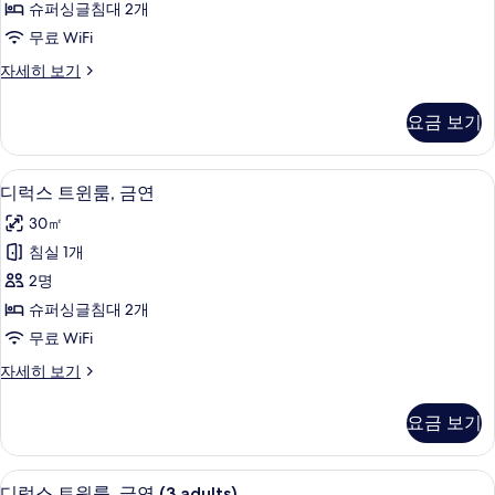
슈퍼싱글침대 2개
윈
무료 WiFi
룸,
프
자세히 보기
금
리
연
미
요금 보기
어
(Deluxe)
트
사
윈
객실 내 금고, 무료 WiFi, 침대 시트
디
3
룸,
진
디럭스 트윈룸, 금연
럭
금
모
30㎡
연
스
두
(Deluxe)
침실 1개
트
자
보
2명
세
윈
기
히
슈퍼싱글침대 2개
룸,
보
무료 WiFi
기
금
디
자세히 보기
연
럭
사
스
요금 보기
트
진
윈
모
룸,
디럭스 트윈룸, 금연 (3 adults) | 객실 
디
3
금
디럭스 트윈룸, 금연 (3 adults)