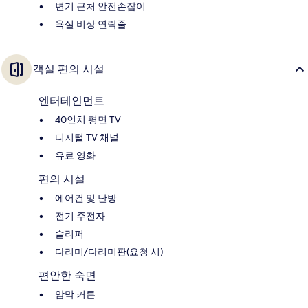
변기 근처 안전손잡이
욕실 비상 연락줄
객실 편의 시설
엔터테인먼트
40인치 평면 TV
디지털 TV 채널
유료 영화
편의 시설
에어컨 및 난방
전기 주전자
슬리퍼
다리미/다리미판(요청 시)
편안한 숙면
암막 커튼