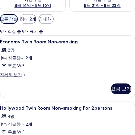
8월 14일 ~ 8월 16일
8월 21일 ~ 8월 23일
객
모든 객실
침대 2개
침대 1개
실
에
9개 객실 중 9개 표시 중
사
Economy
객실 내 금고, 암막 커튼, 방음 설비, 
2
Economy Twin Room Non-smoking
용
Twin
가
2명
Room
능
싱글침대 2개
Non-
한
smoking
무료 WiFi
필
사
Economy
자세히 보기
터
Twin
진
Room
모
요금 보기
Non-
두
smoking
자
보
Hollywood
객실 내 금고, 암막 커튼, 방음 설비, 
1
세
Hollywood Twin Room Non-smoking For 2persons
Twin
기
히
4명
보
Room
기
싱글침대 2개
Non-
smoking
무료 WiFi