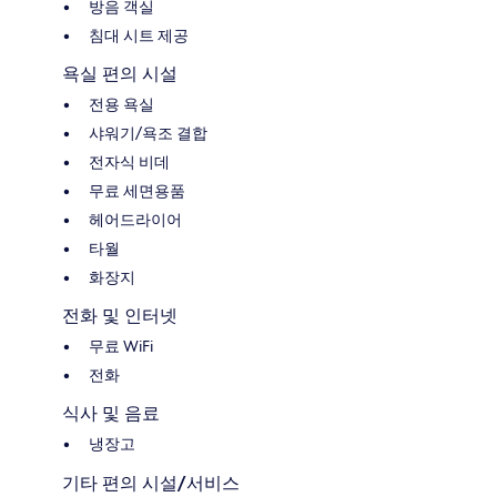
방음 객실
침대 시트 제공
욕실 편의 시설
전용 욕실
샤워기/욕조 결합
전자식 비데
무료 세면용품
헤어드라이어
타월
화장지
전화 및 인터넷
무료 WiFi
전화
식사 및 음료
냉장고
기타 편의 시설/서비스