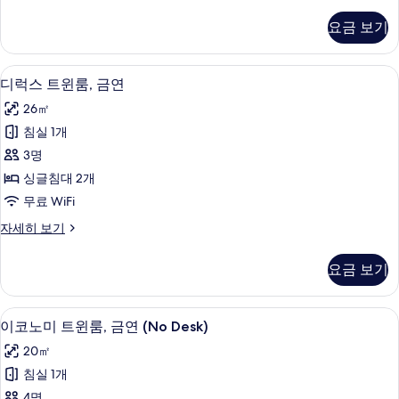
피
연
리
요금 보기
어
사
더
진
블
디럭스 트윈룸, 금연 | 객실 내 금고, 암
디
12
룸,
디럭스 트윈룸, 금연
모
럭
금
두
26㎡
연
스
자
보
침실 1개
트
세
기
3명
히
윈
보
싱글침대 2개
룸,
기
무료 WiFi
금
디
자세히 보기
연
럭
사
스
요금 보기
트
진
윈
모
룸,
이코노미 트윈룸, 금연 (No Desk) | 
이
11
금
이코노미 트윈룸, 금연 (No Desk)
두
코
연
보
20㎡
자
노
세
기
침실 1개
미
히
4명