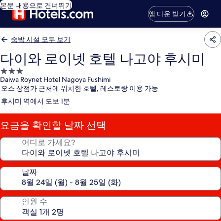
본문 내용으로 건너뛰기
앱 다운 받기
숙박 시설 모두 보기
다이와 로이넷 호텔 나고야 후시미
3.0
Daiwa Roynet Hotel Nagoya Fushimi
성
오스 상점가 근처에 위치한 호텔, 레스토랑 이용 가능
급
후시미 역에서 도보 1분
숙
박
요금을 확인할 날짜 선택
시
설
어디로 가세요?
날짜
인원 수