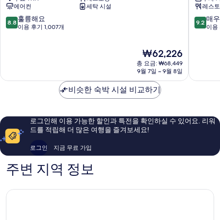
에어컨
세탁 시설
레스토
자
티
나
나
10
10
훌륭해요
매우
8.8
9.2
고
고
점
점
이용 후기 1,007개
이용 
야
야
만
만
사
니
점
점
현
₩62,226
카
시
중
중
재
에
키
8.8
9.2
총 요금: ₩68,449
요
나
나
점,
점,
9월 7일 ~ 9월 8일
금
고
고
훌
매
₩62,226
야
야
륭
우
비슷한 숙박 시설 비교하기
도
도
해
훌
심
심
요,
륭
이
해
로그인해 이용 가능한 할인과 특전을 확인하실 수 있어요. 리워
용
요,
드를 적립해 더 많은 여행을 즐겨보세요!
후
이
기
용
로그인
지금 무료 가입
1,007
후
개
기
주변 지역 정보
1,410
개