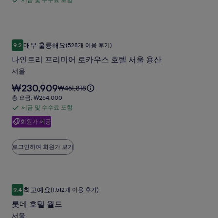
세금 및 수수료 포함
세
₩260,000
더
금:
입
금
₩286,000
강
니
및
다.
남
수
나인트리 프리미어 로카우스 호텔 서울 용산
나
사
매우 훌륭해요
9.2
(528개 이용 후기)
수
10점 만점 중 9.2점, 매우 훌륭해요, (528개 이용 후기)
인
진
료
나인트리 프리미어 로카우스 호텔 서울 용산
트
포
갤
서울
리
함
러
요
₩230,909
요
₩461,818
프
리
금
금
총
총 요금: ₩254,000
리
은
은
요
세금 및 수수료 포함
세
₩230,909
미
₩461,818
금:
입
회원가 제공
금
이
₩254,000
어
니
며,
및
다.
로
표
수
로그인하여 회원가 보기
준
카
수
요
우
료
금
에
포
스
롯데 호텔 월드
롯
대
함
호
최고예요
9.4
(1,512개 이용 후기)
한
10점 만점 중 9.4점, 최고예요, (1,512개 이용 후기)
데
자
텔
롯데 호텔 월드
호
세
서
서울