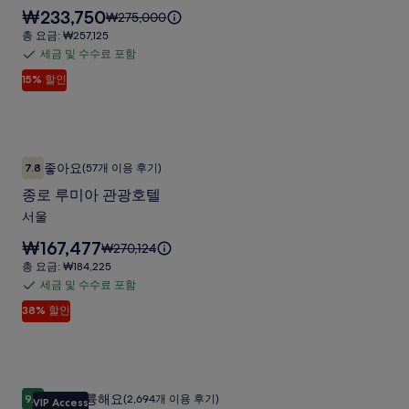
함
요
₩233,750
요
₩275,000
리
금
금
총
총 요금: ₩257,125
스
은
은
요
세금 및 수수료 포함
세
₩233,750
호
₩275,000
금:
입
15% 할인
금
이
₩257,125
텔
니
며,
및
다.
앤
표
수
준
레
수
요
종로 루미아 관광호텔
종
지
료
금
좋아요
7.8
(57개 이용 후기)
10점 만점 중 7.8점, 좋아요, (57개 이용 후기)
로
에
포
던
종로 루미아 관광호텔
대
함
루
스
한
서울
미
자
서
요
₩167,477
세
요
₩270,124
아
울
금
한
금
총
총 요금: ₩184,225
관
은
강
정
은
요
세금 및 수수료 포함
세
₩167,477
보
광
₩270,124
금:
남
입
38% 할인
를
금
이
₩184,225
호
사
니
확
며,
및
다.
텔
인
표
진
수
해
준
사
수
갤
주
요
솔라리아 니시테츠 호텔 서울 명동
솔
진
료
세
금
러
매우 훌륭해요
9.2
(2,694개 이용 후기)
VIP Access
10점 만점 중 9.2점, 매우 훌륭해요, (2,694개 이용 후기)