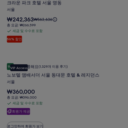
갤
크라운 파크 호텔 서울 명동
대
함
운
러
한
서울
파
자
리
요
₩242,363
세
요
₩563,636
크
금
한
금
총
총 요금: ₩266,599
호
은
정
은
요
세금 및 수수료 포함
세
₩242,363
보
텔
₩563,636
금:
입
56% 할인
를
금
이
₩266,599
서
니
확
며,
및
다.
울
인
표
수
해
준
명
수
주
요
노보텔 앰배서더 서울 동대문 호텔 & 레지던스
노
동
료
세
금
매우 훌륭해요
9.2
(1,329개 이용 후기)
VIP Access
10점 만점 중 9.2점, 매우 훌륭해요, (1,329개 이용 후기)
보
요.
에
포
사
노보텔 앰배서더 서울 동대문 호텔 & 레지던스
대
함
텔
진
한
서울
앰
자
갤
요
₩360,000
세
배
러
금
한
총
총 요금: ₩396,000
서
은
리
정
요
세금 및 수수료 포함
세
₩360,000
보
더
금:
입
회원가 제공
를
금
₩396,000
서
니
확
및
다.
울
인
수
로그인하여 회원가 보기
해