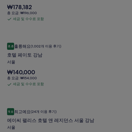
래
함
스
요
₩178,182
디
서
금
총
총 요금: ₩196,000
업
은
요
울
세금 및 수수료 포함
세
₩178,182
바
금:
강
입
금
₩196,000
이
니
남
및
다.
더
수
호텔 페이토 강남
사
호
디
훌륭해요
8.8
(1,002개 이용 후기)
수
10점 만점 중 8.8점, 훌륭해요, (1,002개 이용 후기)
진
텔
자
료
호텔 페이토 강남
갤
페
포
이
서울
러
이
함
너
요
₩140,000
리
토
스
금
총
총 요금: ₩154,000
강
은
요
사
세금 및 수수료 포함
세
₩140,000
남
금:
진
입
금
₩154,000
사
니
갤
및
다.
진
수
에이씨 팰리스 호텔 앤 레지던스 서울 강남
러
에
갤
최고예요
9.6
(24개 이용 후기)
수
10점 만점 중 9.6점, 최고예요, (24개 이용 후기)
리
이
러
료
에이씨 팰리스 호텔 앤 레지던스 서울 강남
씨
포
리
서울
팰