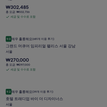
한
텔
울
정
요
₩302,485
월
보
금
용
총
총 요금: ₩332,736
를
드
은
요
세금 및 수수료 포함
산
확
세
₩302,485
사
금:
인
사
입
금
₩332,736
진
해
니
및
진
주
다.
갤
수
세
그랜드 머큐어 임피리얼 팰리스 서울 강남
그
갤
러
매우 훌륭해요
요.
9.0
(681개 이용 후기)
수
10점 만점 중 9.0점, 매우 훌륭해요, (681개 이용 후기)
랜
러
리
료
그랜드 머큐어 임피리얼 팰리스 서울 강남
드
리
포
서울
머
함
요
₩270,000
큐
금
총
총 요금: ₩297,000
어
은
요
세금 및 수수료 포함
세
₩270,000
임
금:
입
금
₩297,000
피
니
및
다.
리
수
호텔 트래디업 바이 더 디자이너스
호
얼
매우 훌륭해요
9.2
(39개 이용 후기)
수
10점 만점 중 9.2점, 매우 훌륭해요, (39개 이용 후기)
텔
팰
료
호텔 트래디업 바이 더 디자이너스
트
포
리
서울