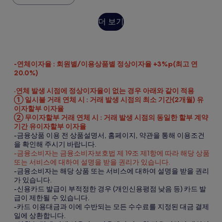
동
수
주
대
료
세
더
더 보기
요.
포
문
보
함
호
기
텔
-연체이자율 : 회원별/이용상품별 정상이자율 +3%p(최고 연
&
20.0%)
레
지
·연체 발생 시점에 정상이자율이 없는 경우 아래와 같이 적용
① 일시불 거래 연체 시 : 거래 발생 시점의 최소 기간(2개월) 유
던
이자할부 이자율
스
② 무이자할부 거래 연체 시 : 거래 발생 시점의 동일한 할부 계약
기간 유이자할부 이자율
사
-금융상품 이용 전 상품설명서, 홈페이지, 약관을 통해 이용조건
진
을 확인해 주시기 바랍니다.
-금융소비자는 금융소비자보호법 제 19조 제1항에 따라 해당 상품
갤
또는 서비스에 대하여 설명을 받을 권리가 있습니다.
러
-금융소비자는 해당 상품 또는 서비스에 대하여 설명을 받을 권리
가 있습니다.
리
-신용카드 발급이 부적정한 경우 (개인신용평점 낮음 등) 카드 발
급이 제한될 수 있습니다.
-카드 이용대금과 이에 수반되는 모든 수수료를 지정된 대금 결제
일에 상환합니다.