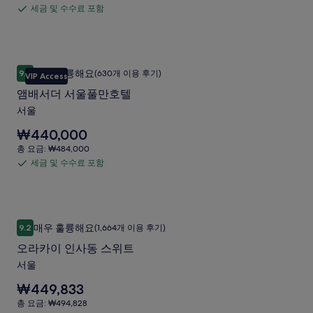
울
은
요
세금 및 수수료 포함
확
세
₩360,000
이
금:
인
입
금
₩396,000
태
해
니
및
주
다.
원
수
세
앰배서더 서울풀만호텔
앰
사
매우 훌륭해요
요.
9.2
(630개 이용 후기)
수
VIP Access
10점 만점 중 9.2점, 매우 훌륭해요, (630개 이용 후기)
배
진
료
앰배서더 서울풀만호텔
서
포
갤
서울
더
함
러
요
₩440,000
서
리
금
총
총 요금: ₩484,000
울
은
요
세금 및 수수료 포함
세
₩440,000
풀
금:
입
금
₩484,000
만
니
및
다.
호
수
오라카이 인사동 스위트
오
텔
매우 훌륭해요
9.2
(1,664개 이용 후기)
수
10점 만점 중 9.2점, 매우 훌륭해요, (1,664개 이용 후기)
라
사
료
오라카이 인사동 스위트
카
포
진
서울
이
함
갤
요
₩449,833
인
러
금
총
총 요금: ₩494,828
사
은