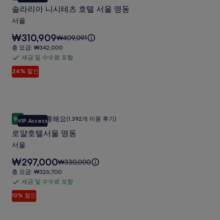
라
요.
에
포
갤
리
솔라리아 니시테츠 호텔 서울 명동
대
함
리
러
한
서울
아
자
리
요
₩310,909
세
요
₩409,091
니
금
한
금
총
총 요금: ₩342,000
시
은
정
은
요
세금 및 수수료 포함
세
₩310,909
보
테
₩409,091
금:
입
24% 할인
를
금
이
₩342,000
츠
니
확
며,
및
다.
호
인
표
수
해
준
텔
수
주
요
로얄호텔서울 명동
로
서
료
세
금
매우 훌륭해요
9.2
(1,392개 이용 후기)
VIP Access
10점 만점 중 9.2점, 매우 훌륭해요, (1,392개 이용 후기)
얄
요.
에
포
울
로얄호텔서울 명동
대
함
호
명
한
서울
텔
자
동
요
₩297,000
세
요
₩330,000
서
사
금
한
금
총
총 요금: ₩326,700
울
은
진
정
은
요
세금 및 수수료 포함
세
₩297,000
보
명
₩330,000
금:
갤
입
10% 할인
를
금
이
₩326,700
동
러
니
확
며,
및
다.
사
인
표
리
수