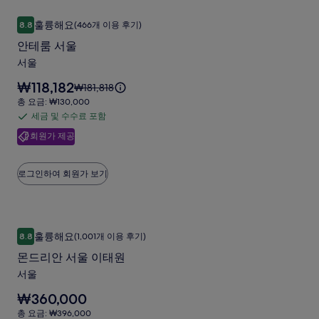
갤
다.
수
세
안테룸 서울
안
러
훌륭해요
요.
8.8
(466개 이용 후기)
수
10점 만점 중 8.8점, 훌륭해요, (466개 이용 후기)
테
리
료
안테룸 서울
룸
컬
포
서울
서
함
렉
요
₩118,182
요
₩181,818
울
션
금
금
총
총 요금: ₩130,000
사
은
은
사
요
세금 및 수수료 포함
세
₩118,182
진
₩181,818
금:
진
입
회원가 제공
금
이
₩130,000
갤
니
갤
며,
및
다.
러
표
수
러
로그인하여 회원가 보기
준
리
수
리
요
료
금
에
포
몬드리안 서울 이태원
몬
대
함
훌륭해요
8.8
(1,001개 이용 후기)
한
10점 만점 중 8.8점, 훌륭해요, (1,001개 이용 후기)
드
자
몬드리안 서울 이태원
리
세
서울
한
안
정
요
₩360,000
서
보
금
총
총 요금: ₩396,000
를