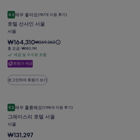
해
준
진
수
주
요
호텔 선샤인 서울
호
갤
료
세
금
매우 좋아요
8.2
(787개 이용 후기)
10점 만점 중 8.2점, 매우 좋아요, (787개 이용 후기)
텔
요.
에
포
러
호텔 선샤인 서울
대
함
선
리
한
서울
샤
자
요
₩164,310
세
요
₩269,360
인
금
한
금
총
총 요금: ₩180,741
서
은
정
은
요
세금 및 수수료 포함
세
₩164,310
보
울
₩269,360
금:
입
회원가 제공
를
금
이
₩180,741
사
니
확
며,
및
다.
진
인
표
수
로그인하여 회원가 보기
해
준
갤
수
주
요
러
료
세
금
요.
에
포
리
그레이스리 호텔 서울
그
대
함
매우 훌륭해요
9.2
(1,198개 이용 후기)
한
10점 만점 중 9.2점, 매우 훌륭해요, (1,198개 이용 후기)
레
자
그레이스리 호텔 서울
이
세
서울
한
스
정
요
₩131,297
리
보
금