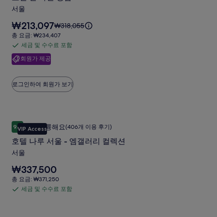
인
서울
나
요
₩213,097
요
₩318,055
인
금
금
총
총 요금: ₩234,407
강
은
은
요
세금 및 수수료 포함
세
₩213,097
남
₩318,055
금:
입
회원가 제공
금
이
₩234,407
사
니
며,
및
다.
진
표
수
로그인하여 회원가 보기
준
갤
수
요
러
료
금
에
포
리
호텔 나루 서울 - 엠갤러리 컬렉션
호
대
함
매우 훌륭해요
9.2
(406개 이용 후기)
VIP Access
한
10점 만점 중 9.2점, 매우 훌륭해요, (406개 이용 후기)
텔
자
호텔 나루 서울 - 엠갤러리 컬렉션
나
세
서울
한
루
정
요
₩337,500
서
보
금
총
총 요금: ₩371,250
를
울
은
요
세금 및 수수료 포함
확
세
₩337,500
-
금:
인
입
금
₩371,250
엠
해
니
및
주