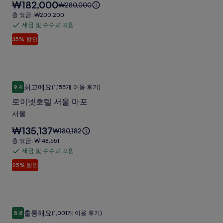
요
₩182,000
세
무
요
₩280,000
갤
금
한
금
총
총 요금: ₩200,200
로
은
러
정
은
요
세금 및 수수료 포함
세
사
₩182,000
보
₩280,000
금:
리
입
35% 할인
를
금
이
₩200,200
진
니
확
며,
및
갤
다.
인
표
수
해
준
러
수
주
요
로이넷호텔 서울 마포
로
리
료
세
금
최고예요
9.4
(1,155개 이용 후기)
10점 만점 중 9.4점, 최고예요, (1,155개 이용 후기)
이
요.
에
포
로이넷호텔 서울 마포
대
함
넷
한
서울
호
자
요
₩135,137
세
요
₩180,182
텔
금
한
금
총
총 요금: ₩148,651
서
은
정
은
요
세금 및 수수료 포함
세
₩135,137
보
울
₩180,182
금:
입
25% 할인
를
금
이
₩148,651
마
니
확
며,
및
다.
포
인
표
수
해
준
사
수
주
요
크라운 파크 호텔 서울 명동
크
진
료
세
금
훌륭해요
8.8
(1,001개 이용 후기)
10점 만점 중 8.8점, 훌륭해요, (1,001개 이용 후기)
라
요.
에
포