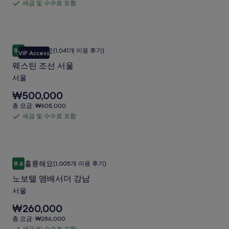
요
리
세금 및 수수료 포함
세
₩449,833
동
금:
입
금
₩494,828
스
니
및
다.
위
수
웨스틴 조선 서울
웨
트
최고예요
9.6
(1,041개 이용 후기)
수
VIP Access
10점 만점 중 9.6점, 최고예요, (1,041개 이용 후기)
스
사
료
웨스틴 조선 서울
틴
포
진
서울
조
함
갤
요
₩500,000
선
러
금
총
총 요금: ₩605,000
서
은
요
리
세금 및 수수료 포함
세
₩500,000
울
금:
입
금
₩605,000
사
니
및
다.
진
수
노보텔 앰배서더 강남
노
갤
훌륭해요
8.6
(1,005개 이용 후기)
수
10점 만점 중 8.6점, 훌륭해요, (1,005개 이용 후기)
보
러
료
노보텔 앰배서더 강남
텔
포
리
서울
앰
함
요
₩260,000
배
금
총
총 요금: ₩286,000
서
은
요