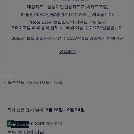
대상카드 - 삼성개인신용카드(가족카드포함)
(!) 법인/체크/선불/충전/기프트카드는 제외됩니다.
새
*
Hotels.com
호텔스닷컴 리워드 적립 불가
창
*USD 포함 해외 통화 결제 시, 해외 이용 수수료가 발생합니다.
에
서
2026년 12월 31일까지 유효 ㅣ 2027년 3월 31일까지 여행완료
열
림
새
이용약관
창
에
서
열
림
서울
부산
도쿄
오사카
시드니
뉴욕
특가 상품 표시 날짜:
9월 23일 ~ 9월 24일
호텔 인 나인 강남
호
훌륭해요
8.6
(1,008개 이용 후기)
VIP Access
10점 만점 중 8.6점, 훌륭해요, (1,008개 이용 후기)
텔
호텔 인 나인 강남