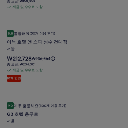
총
총 요금: ₩158,868
를
호
은
요
세금 및 수수료 포함
확
세
₩131,297
텔
금:
인
입
금
₩158,868
서
해
니
및
주
다.
울
수
세
아늑 호텔 앤 스파 성수 건대점
아
사
훌륭해요
요.
8.8
(50개 이용 후기)
수
10점 만점 중 8.8점, 훌륭해요, (50개 이용 후기)
늑
진
료
아늑 호텔 앤 스파 성수 건대점
호
포
갤
서울
텔
함
러
요
₩212,728
요
₩236,364
앤
리
금
금
총
총 요금: ₩234,001
스
은
은
요
세금 및 수수료 포함
세
₩212,728
파
₩236,364
금:
입
10% 할인
금
이
₩234,001
성
니
며,
및
다.
수
표
수
준
건
수
요
G3
G3 호텔 충무로
대
료
금
매우 훌륭해요
9.0
(500개 이용 후기)
10점 만점 중 9.0점, 매우 훌륭해요, (500개 이용 후기)
호
에
포
점
G3 호텔 충무로
대
텔
함
사
한
서울
충
자
진