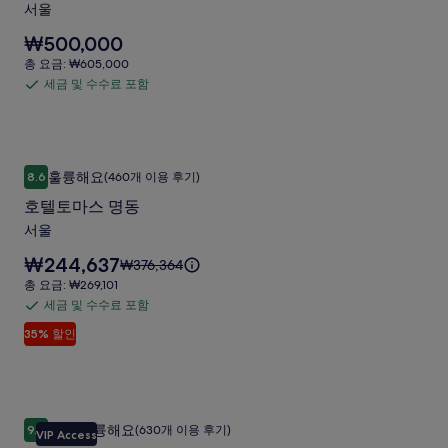
포
갤
서울
조
함
러
요
₩500,000
선
리
금
총
총 요금: ₩605,000
서
은
요
세금 및 수수료 포함
세
₩500,000
울
금:
입
금
₩605,000
사
니
및
다.
진
수
호텔토마스 명동
호
갤
훌륭해요
8.6
(460개 이용 후기)
수
10점 만점 중 8.6점, 훌륭해요, (460개 이용 후기)
텔
러
료
호텔토마스 명동
토
포
리
서울
마
함
요
₩244,637
요
₩376,364
스
금
금
총
총 요금: ₩269,101
명
은
은
요
세금 및 수수료 포함
세
₩244,637
동
₩376,364
금:
입
35% 할인
금
이
₩269,101
사
니
며,
및
다.
진
표
수
준
갤
수
요
앰배서더 서울풀만호텔
앰
러
료
금
매우 훌륭해요
9.2
(630개 이용 후기)
VIP Access
10점 만점 중 9.2점, 매우 훌륭해요, (630개 이용 후기)
배
에
포