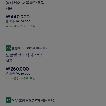
리
앰배서더 서울풀만호텔
대
함
서
한
서울
더
자
요
₩440,000
세
서
금
한
총
총 요금: ₩484,000
울
은
정
요
세금 및 수수료 포함
세
₩440,000
보
풀
금:
입
를
금
₩484,000
만
니
확
및
다.
호
인
수
노보텔 앰배서더 강남
노
해
텔
훌륭해요
8.6
(1,003개 이용 후기)
수
10점 만점 중 8.6점, 훌륭해요, (1,003개 이용 후기)
주
보
사
료
세
노보텔 앰배서더 강남
텔
요.
포
진
서울
앰
함
갤
요
₩260,000
배
러
금
총
총 요금: ₩286,000
서
은
요
리
세금 및 수수료 포함
세
₩260,000
더
금:
입
금
₩286,000
강
니
및
다.
남
수
나인트리 프리미어 로카우스 호텔 서울 용산
나
사
매우 훌륭해요
9.2
(527개 이용 후기)
수
10점 만점 중 9.2점, 매우 훌륭해요, (527개 이용 후기)
인