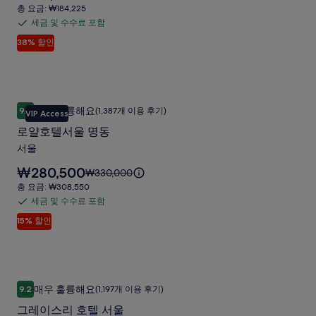
울
금
한
금
총
총 요금: ₩184,225
관
은
강
정
은
요
세금 및 수수료 포함
세
₩167,477
보
광
₩270,124
금:
남
입
38% 할인
를
금
이
₩184,225
호
사
니
확
며,
및
다.
텔
인
표
진
수
해
준
사
수
갤
주
요
로얄호텔서울 명동
로
진
료
세
금
러
매우 훌륭해요
9.2
(1,387개 이용 후기)
VIP Access
10점 만점 중 9.2점, 매우 훌륭해요, (1,387개 이용 후기)
얄
요.
에
포
갤
리
로얄호텔서울 명동
대
함
호
러
한
서울
텔
자
리
요
₩280,500
세
요
₩330,000
서
금
한
금
총
총 요금: ₩308,550
울
은
정
은
요
세금 및 수수료 포함
세
₩280,500
보
명
₩330,000
금:
입
15% 할인
를
금
이
₩308,550
동
니
확
며,
및
다.
사
인
표
수
해
준
진
수
주
요
그레이스리 호텔 서울
그
갤
료
세
금
매우 훌륭해요
9.2
(1,197개 이용 후기)
10점 만점 중 9.2점, 매우 훌륭해요, (1,197개 이용 후기)
레
요.
에
포
러
그레이스리 호텔 서울
대