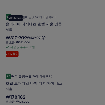
강
입
금
₩154,000
사
니
남
및
다.
진
수
솔라리아 니시테츠 호텔 서울 명동
사
솔
갤
매우 훌륭해요
9.2
(2,691개 이용 후기)
수
VIP Access
10점 만점 중 9.2점, 매우 훌륭해요, (2,691개 이용 후기)
진
라
러
료
솔라리아 니시테츠 호텔 서울 명동
갤
리
포
리
서울
러
아
함
요
₩310,909
요
₩409,091
리
니
금
금
총
총 요금: ₩342,000
시
은
은
요
세금 및 수수료 포함
세
₩310,909
테
₩409,091
금:
입
24% 할인
금
이
₩342,000
츠
니
며,
및
다.
호
표
수
준
텔
수
요
호텔 트래디업 바이 더 디자이너스
호
서
료
금
매우 훌륭해요
9.2
(38개 이용 후기)
10점 만점 중 9.2점, 매우 훌륭해요, (38개 이용 후기)
텔
에
포
울
호텔 트래디업 바이 더 디자이너스
대
함
트
명
한
서울
래
자
동
요
₩178,182
세
디
사
금
한
총
총 요금: ₩196,000
업
은
정