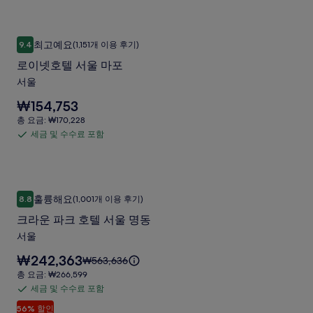
러
료
세
금
요.
에
포
리
로이넷호텔 서울 마포
로
대
함
최고예요
9.4
(1,151개 이용 후기)
한
10점 만점 중 9.4점, 최고예요, (1,151개 이용 후기)
이
자
로이넷호텔 서울 마포
넷
세
서울
한
호
정
요
₩154,753
텔
보
금
총
총 요금: ₩170,228
를
서
은
요
세금 및 수수료 포함
확
세
₩154,753
울
금:
인
입
금
₩170,228
마
해
니
및
주
다.
포
수
세
크라운 파크 호텔 서울 명동
크
사
훌륭해요
요.
8.8
(1,001개 이용 후기)
수
10점 만점 중 8.8점, 훌륭해요, (1,001개 이용 후기)
라
진
료
크라운 파크 호텔 서울 명동
운
포
갤
서울
파
함
러
요
₩242,363
요
₩563,636
크
리
금
금
총
총 요금: ₩266,599
호
은
은
요
세금 및 수수료 포함
세
₩242,363
텔
₩563,636
금:
입
56% 할인
금
이
₩266,599