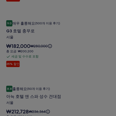
서
니
며,
및
다.
울
표
수
준
명
수
요
G3
G3 호텔 충무로
동
료
금
매우 훌륭해요
9.0
(500개 이용 후기)
10점 만점 중 9.0점, 매우 훌륭해요, (500개 이용 후기)
호
에
포
사
G3 호텔 충무로
대
텔
함
진
한
서울
충
자
갤
요
₩182,000
세
무
요
₩280,000
러
금
한
금
총
총 요금: ₩200,200
로
은
리
정
은
요
세금 및 수수료 포함
세
사
₩182,000
보
₩280,000
금:
입
35% 할인
를
금
이
₩200,200
진
니
확
며,
및
갤
다.
인
표
수
해
준
러
수
주
요
아늑 호텔 앤 스파 성수 건대점
아
리
료
세
금
훌륭해요
8.8
(50개 이용 후기)
10점 만점 중 8.8점, 훌륭해요, (50개 이용 후기)
늑
요.
에
포
아늑 호텔 앤 스파 성수 건대점
대
함
호
한
서울
텔
자
요
₩212,728
세
요
₩236,364
앤
금
한