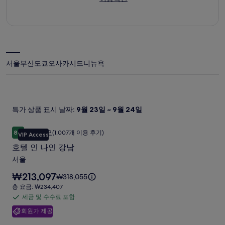
열
창
림
에
서
열
림
서울
부산
도쿄
오사카
시드니
뉴욕
특가 상품 표시 날짜:
9월 23일 ~ 9월 24일
호텔 인 나인 강남
호
훌륭해요
8.6
(1,007개 이용 후기)
VIP Access
10점 만점 중 8.6점, 훌륭해요, (1,007개 이용 후기)
텔
호텔 인 나인 강남
인
서울
나
요
₩213,097
요
₩318,055
인
금
금
총
총 요금: ₩234,407
강
은
은
요
세금 및 수수료 포함
세
₩213,097
남
₩318,055
금:
입
회원가 제공
금
이
₩234,407
사
니
며,
및