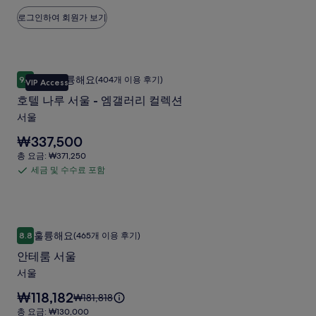
다.
진
표
수
로그인하여 회원가 보기
준
갤
수
요
러
료
금
에
포
리
호텔 나루 서울 - 엠갤러리 컬렉션
호
대
함
매우 훌륭해요
9.2
(404개 이용 후기)
VIP Access
한
10점 만점 중 9.2점, 매우 훌륭해요, (404개 이용 후기)
텔
자
호텔 나루 서울 - 엠갤러리 컬렉션
나
세
서울
한
루
정
요
₩337,500
서
보
금
총
총 요금: ₩371,250
를
울
은
요
세금 및 수수료 포함
확
세
₩337,500
-
금:
인
입
금
₩371,250
엠
해
니
및
주
갤
다.
수
세
안테룸 서울
안
러
훌륭해요
요.
8.8
(465개 이용 후기)
수
10점 만점 중 8.8점, 훌륭해요, (465개 이용 후기)
테
리
료
안테룸 서울
룸
컬
포
서울
서
함
렉
요
₩118,182
요
₩181,818
울
션
금
금
총
총 요금: ₩130,000