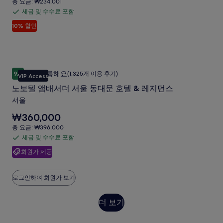
금
총
총 요금: ₩234,001
스
은
정
은
요
세금 및 수수료 포함
세
₩212,728
보
파
₩236,364
금:
입
10% 할인
를
금
이
₩234,001
성
니
확
며,
및
다.
수
인
표
수
해
준
건
수
주
요
노보텔 앰배서더 서울 동대문 호텔 & 레지던스
노
대
료
세
금
매우 훌륭해요
9.0
(1,325개 이용 후기)
VIP Access
10점 만점 중 9.0점, 매우 훌륭해요, (1,325개 이용 후기)
보
요.
에
포
점
노보텔 앰배서더 서울 동대문 호텔 & 레지던스
대
함
텔
사
한
서울
앰
자
진
요
₩360,000
세
배
갤
금
한
총
총 요금: ₩396,000
서
은
러
정
요
세금 및 수수료 포함
세
₩360,000
보
더
금:
리
입
회원가 제공
를
금
₩396,000
서
니
확
및
다.
울
인
수
로그인하여 회원가 보기
해
동
수
주
대
료
세
더
더 보기
요.
포
문
보
함
호
기