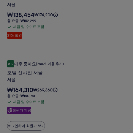
함
이
리
한
서울
스
자
요
₩138,454
세
요
₩174,200
리
금
한
금
총
총 요금: ₩152,299
호
은
정
은
요
세금 및 수수료 포함
세
₩138,454
보
텔
₩174,200
금:
입
21% 할인
를
금
이
₩152,299
서
니
확
며,
및
다.
울
인
표
수
해
준
사
수
주
요
호텔 선샤인 서울
호
진
료
세
금
매우 좋아요
8.2
(786개 이용 후기)
10점 만점 중 8.2점, 매우 좋아요, (786개 이용 후기)
텔
요.
에
포
갤
호텔 선샤인 서울
대
함
선
러
한
서울
샤
자
리
요
₩164,310
세
요
₩269,360
인
금
한
금
총
총 요금: ₩180,741
서
은
정
은
요
세금 및 수수료 포함
세
₩164,310
보
울
₩269,360
금:
입
회원가 제공
를
금
이
₩180,741
사
니
확
며,
및
다.
진
인
표
수
로그인하여 회원가 보기
해
준
갤
수
주
요