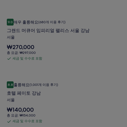
며,
및
진
주
다.
갤
표
수
세
갤
준
러
요.
수
요
러
그랜드 머큐어 임피리얼 팰리스 서울 강남
그
리
료
금
매우 훌륭해요
9.0
(680개 이용 후기)
리
10점 만점 중 9.0점, 매우 훌륭해요, (680개 이용 후기)
랜
에
포
그랜드 머큐어 임피리얼 팰리스 서울 강남
대
함
드
한
서울
머
자
요
₩270,000
세
큐
금
한
총
총 요금: ₩297,000
어
은
정
요
세금 및 수수료 포함
세
₩270,000
보
임
금:
입
를
금
₩297,000
피
니
확
및
다.
리
인
수
호텔 페이토 강남
호
해
얼
훌륭해요
8.8
(1,001개 이용 후기)
수
10점 만점 중 8.8점, 훌륭해요, (1,001개 이용 후기)
주
텔
팰
료
세
호텔 페이토 강남
페
요.
포
리
서울
이
함
스
요
₩140,000
토
서
금
총
총 요금: ₩154,000
강
은
요
울
세금 및 수수료 포함
세
₩140,000
남
금: