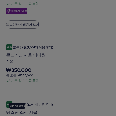
사
은
은
사
요
세금 및 수수료 포함
세
₩118,182
진
₩181,818
금:
진
입
회원가 제공
금
이
₩130,000
갤
니
갤
며,
및
다.
러
표
수
러
로그인하여 회원가 보기
준
리
수
리
요
료
금
에
포
몬드리안 서울 이태원
몬
대
함
훌륭해요
8.8
(1,001개 이용 후기)
한
10점 만점 중 8.8점, 훌륭해요, (1,001개 이용 후기)
드
자
몬드리안 서울 이태원
리
세
서울
한
안
정
요
₩350,000
서
보
금
총
총 요금: ₩385,000
를
울
은
요
세금 및 수수료 포함
확
세
₩350,000
이
금:
인
입
금
₩385,000
태
해
니
및
주
다.
원
수
세
웨스틴 조선 서울
웨
사
최고예요
요.
9.6
(1,041개 이용 후기)
수
VIP Access
10점 만점 중 9.6점, 최고예요, (1,041개 이용 후기)
스
진
료
웨스틴 조선 서울
틴