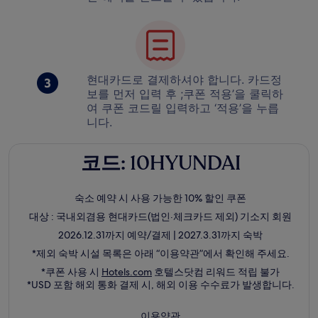
현대카드로 결제하셔야 합니다. 카드정
보를 먼저 입력 후 ;쿠폰 적용’을 쿨릭하
여 쿠폰 코드릴 입력하고 ‘적용’을 누릅
니다.
코드: 10HYUNDAI
숙소 예약 시 사용 가능한 10% 할인 쿠폰
대상 : 국내외겸용 현대카드(법인·체크카드 제외) 기소지 회원
2026.12.31까지 예약/결제 | 2027.3.31까지 숙박
*제외 숙박 시설 목록은 아래 “이용약관”에서 확인해 주세요.
새
*쿠폰 사용 시
Hotels.com
호텔스닷컴 리워드 적립 불가
창
*USD 포함 해외 통화 결제 시, 해외 이용 수수료가 발생합니다.
에
서
새
이용약관