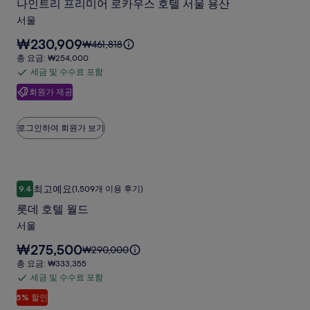
진
료
나인트리 프리미어 로카우스 호텔 서울 용산
트
포
갤
서울
리
함
러
요
₩230,909
요
₩461,818
프
리
금
금
총
총 요금: ₩254,000
리
은
은
요
세금 및 수수료 포함
세
₩230,909
미
₩461,818
금:
입
회원가 제공
금
이
₩254,000
어
니
며,
및
다.
로
표
수
로그인하여 회원가 보기
준
카
수
요
우
료
금
에
포
스
롯데 호텔 월드
롯
대
함
호
최고예요
9.4
(1,509개 이용 후기)
한
10점 만점 중 9.4점, 최고예요, (1,509개 이용 후기)
데
자
텔
롯데 호텔 월드
호
세
서
서울
한
텔
울
정
요
₩275,500
요
₩290,000
월
보
금
용
금
총
총 요금: ₩333,355
를
드
은
은
요
세금 및 수수료 포함
산
확
세
₩275,500
사
₩290,000
금:
인
사
입
5% 할인
금
이
₩333,355
진
해
니