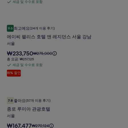
진
요
세금 및 수수료 포함
세
₩178,182
보
바
금:
갤
입
를
금
₩196,000
이
러
니
확
및
다.
더
인
리
수
에이씨 팰리스 호텔 앤 레지던스 서울 강남
에
해
디
최고예요
9.6
(24개 이용 후기)
수
10점 만점 중 9.6점, 최고예요, (24개 이용 후기)
주
이
자
료
세
에이씨 팰리스 호텔 앤 레지던스 서울 강남
씨
요.
포
이
서울
팰
함
너
요
₩233,750
요
₩275,000
리
스
금
금
총
총 요금: ₩257,125
스
은
은
요
사
세금 및 수수료 포함
세
₩233,750
호
₩275,000
금:
진
입
15% 할인
금
이
₩257,125
텔
니
며,
갤
및
다.
앤
표
수
러
준
레
수
요
리
종로 루미아 관광호텔
종
지
료
금
좋아요
7.8
(57개 이용 후기)
10점 만점 중 7.8점, 좋아요, (57개 이용 후기)
로
에
포
던
종로 루미아 관광호텔
대
함
루
스
한
서울
미
자
서
요
₩167,477
세
요
₩270,124
아