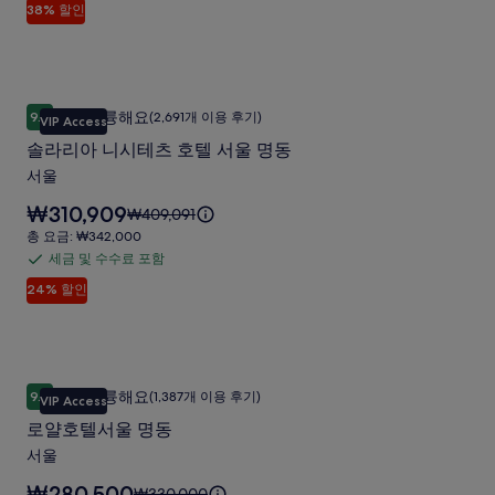
남
입
38% 할인
를
금
이
₩184,225
호
사
니
확
며,
및
다.
텔
인
표
진
수
해
준
사
수
갤
주
요
솔라리아 니시테츠 호텔 서울 명동
솔
진
료
세
금
러
매우 훌륭해요
9.2
(2,691개 이용 후기)
VIP Access
10점 만점 중 9.2점, 매우 훌륭해요, (2,691개 이용 후기)
라
요.
에
포
갤
리
솔라리아 니시테츠 호텔 서울 명동
대
함
리
러
한
서울
아
자
리
요
₩310,909
세
요
₩409,091
니
금
한
금
총
총 요금: ₩342,000
시
은
정
은
요
세금 및 수수료 포함
세
₩310,909
보
테
₩409,091
금:
입
24% 할인
를
금
이
₩342,000
츠
니
확
며,
및
다.
호
인
표
수
해
준
텔
수
주
요
로얄호텔서울 명동
로
서
료
세
금
매우 훌륭해요
9.2
(1,387개 이용 후기)
VIP Access
10점 만점 중 9.2점, 매우 훌륭해요, (1,387개 이용 후기)
얄
요.
에
포
울
로얄호텔서울 명동
대
함
호
명
한
서울
텔
자
동
요
₩280,500
세
요
₩330,000