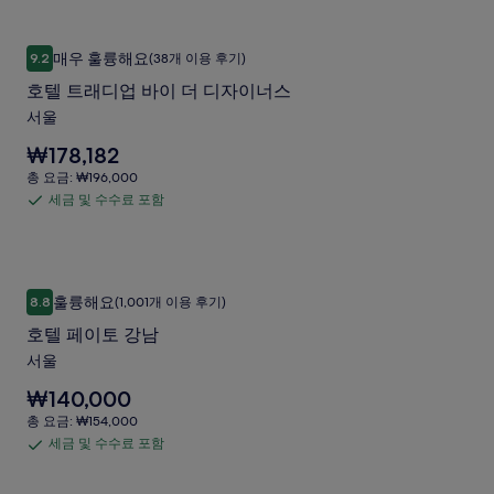
피
니
확
및
다.
리
인
수
호텔 트래디업 바이 더 디자이너스
호
해
얼
매우 훌륭해요
9.2
(38개 이용 후기)
수
10점 만점 중 9.2점, 매우 훌륭해요, (38개 이용 후기)
주
텔
팰
료
세
호텔 트래디업 바이 더 디자이너스
트
요.
포
리
서울
래
함
스
요
₩178,182
디
서
금
총
총 요금: ₩196,000
업
은
요
울
세금 및 수수료 포함
세
₩178,182
바
금:
강
입
금
₩196,000
이
니
남
및
다.
더
수
호텔 페이토 강남
사
호
디
훌륭해요
8.8
(1,001개 이용 후기)
수
10점 만점 중 8.8점, 훌륭해요, (1,001개 이용 후기)
진
텔
자
료
호텔 페이토 강남
갤
페
포
이
서울
러
이
함
너
요
₩140,000
리
토
스
금
총
총 요금: ₩154,000
강
은
요
사
세금 및 수수료 포함
세
₩140,000
남
금:
진
입
금
₩154,000
사