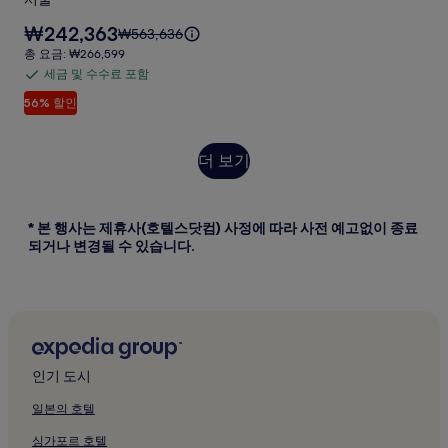
파
레
요
₩242,363
요
₩563,636
크
지
금
금
총
총 요금: ₩266,599
호
은
은
요
던
세금 및 수수료 포함
세
₩242,363
텔
₩563,636
금:
스
입
56% 할인
금
이
₩266,599
서
니
며,
사
및
다.
울
표
수
진
준
더
더 보기
명
수
갤
요
보
동
료
금
기
러
에
포
사
* 본 행사는 제휴사(호텔스닷컴) 사정에 따라 사전 예고없이 종료
리
대
함
진
되거나 변경될 수 있습니다.
한
자
갤
세
러
한
리
정
보
를
확
인기 도시
인
일본의 호텔
해
주
싱가포르 호텔
세