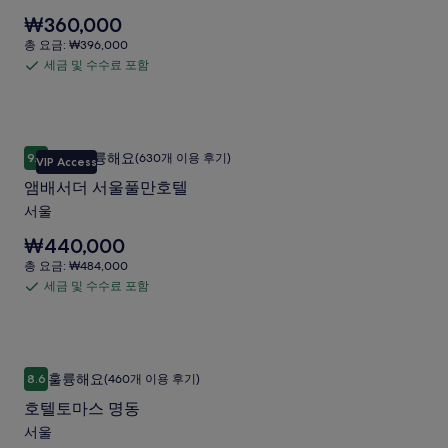
안
정
요
₩360,000
서
보
금
총
총 요금: ₩396,000
를
울
은
요
세금 및 수수료 포함
확
세
₩360,000
이
금:
인
입
금
₩396,000
태
해
니
및
주
다.
원
수
세
앰배서더 서울풀만호텔
앰
사
매우 훌륭해요
요.
9.2
(630개 이용 후기)
수
VIP Access
10점 만점 중 9.2점, 매우 훌륭해요, (630개 이용 후기)
배
진
료
앰배서더 서울풀만호텔
서
포
갤
서울
더
함
러
요
₩440,000
서
리
금
총
총 요금: ₩484,000
울
은
요
세금 및 수수료 포함
세
₩440,000
풀
금:
입
금
₩484,000
만
니
및
다.
호
수
호텔토마스 명동
호
텔
훌륭해요
8.6
(460개 이용 후기)
수
10점 만점 중 8.6점, 훌륭해요, (460개 이용 후기)
텔
사
료
호텔토마스 명동
토
포
진
서울
마