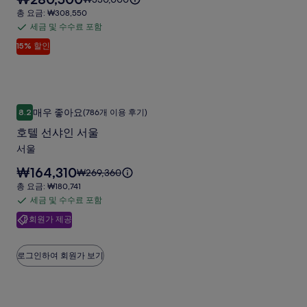
서
사
금
한
금
총
총 요금: ₩308,550
울
은
진
정
은
요
세금 및 수수료 포함
세
₩280,500
보
명
₩330,000
금:
갤
입
15% 할인
를
금
이
₩308,550
동
러
니
확
며,
및
다.
사
인
표
리
수
해
준
진
수
주
요
호텔 선샤인 서울
호
갤
료
세
금
매우 좋아요
8.2
(786개 이용 후기)
10점 만점 중 8.2점, 매우 좋아요, (786개 이용 후기)
텔
요.
에
포
러
호텔 선샤인 서울
대
함
선
리
한
서울
샤
자
요
₩164,310
세
요
₩269,360
인
금
한
금
총
총 요금: ₩180,741
서
은
정
은
요
세금 및 수수료 포함
세
₩164,310
보
울
₩269,360
금:
입
회원가 제공
를
금
이
₩180,741
사
니
확
며,
및
다.
진
인
표
수
로그인하여 회원가 보기
해
준
갤
수
주
요
러
료
세
금
요.
에
포
리
그레이스리 호텔 서울