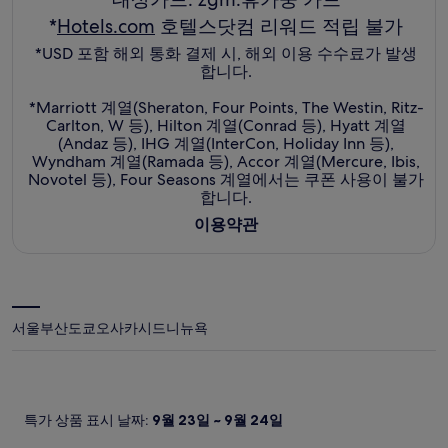
림
새
*
Hotels.com
호텔스닷컴 리워드 적립 불가
창
*USD 포함 해외 통화 결제 시, 해외 이용 수수료가 발생
에
합니다.
서
열
*Marriott 계열(Sheraton, Four Points, The Westin, Ritz-
림
Carlton, W 등), Hilton 계열(Conrad 등), Hyatt 계열
(Andaz 등), IHG 계열(InterCon, Holiday Inn 등),
Wyndham 계열(Ramada 등), Accor 계열(Mercure, Ibis,
Novotel 등), Four Seasons 계열에서는 쿠폰 사용이 불가
합니다.
이용약관
서울
부산
도쿄
오사카
시드니
뉴욕
특가 상품 표시 날짜:
9월 23일 ~ 9월 24일