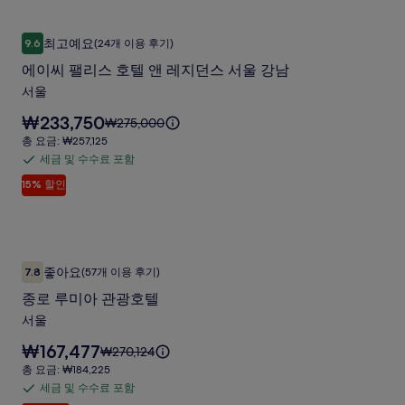
니
갤
및
다.
진
수
에이씨 팰리스 호텔 앤 레지던스 서울 강남
러
에
갤
최고예요
9.6
(24개 이용 후기)
수
10점 만점 중 9.6점, 최고예요, (24개 이용 후기)
리
이
러
료
에이씨 팰리스 호텔 앤 레지던스 서울 강남
씨
포
리
서울
팰
함
요
₩233,750
요
₩275,000
리
금
금
총
총 요금: ₩257,125
스
은
은
요
세금 및 수수료 포함
세
₩233,750
호
₩275,000
금:
입
15% 할인
금
이
₩257,125
텔
니
며,
및
다.
앤
표
수
준
레
수
요
종로 루미아 관광호텔
종
지
료
금
좋아요
7.8
(57개 이용 후기)
10점 만점 중 7.8점, 좋아요, (57개 이용 후기)
로
에
포
던
종로 루미아 관광호텔
대
함
루
스
한
서울
미
자
서
요
₩167,477
세
요
₩270,124
아
울
금
한
금
총
총 요금: ₩184,225
관
은
강
정
은
요
세금 및 수수료 포함
세
₩167,477
보
광
₩270,124
금: