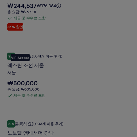
함
갤
요
₩244,637
요
₩376,364
스
러
금
금
총
총 요금: ₩269,101
명
은
은
요
리
세금 및 수수료 포함
세
₩244,637
동
₩376,364
금:
입
35% 할인
금
이
₩269,101
사
니
며,
및
다.
진
표
수
준
갤
수
요
웨스틴 조선 서울
웨
러
료
금
최고예요
9.6
(1,041개 이용 후기)
VIP Access
10점 만점 중 9.6점, 최고예요, (1,041개 이용 후기)
스
에
포
리
웨스틴 조선 서울
대
함
틴
한
서울
조
자
요
₩500,000
세
선
금
한
총
총 요금: ₩605,000
서
은
정
요
세금 및 수수료 포함
세
₩500,000
보
울
금:
입
를
금
₩605,000
사
니
확
및
다.
진
인
수
노보텔 앰배서더 강남
노
해
갤
훌륭해요
8.6
(1,003개 이용 후기)
수
10점 만점 중 8.6점, 훌륭해요, (1,003개 이용 후기)
주
보
러
료
세
노보텔 앰배서더 강남
텔