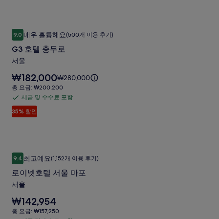
다.
수
인
표
수
해
준
건
수
주
요
G3
G3 호텔 충무로
대
료
세
금
매우 훌륭해요
9.0
(500개 이용 후기)
10점 만점 중 9.0점, 매우 훌륭해요, (500개 이용 후기)
호
요.
에
포
점
G3 호텔 충무로
대
텔
함
사
한
서울
충
자
진
요
₩182,000
세
무
요
₩280,000
갤
금
한
금
총
총 요금: ₩200,200
로
은
러
정
은
요
세금 및 수수료 포함
세
사
₩182,000
보
₩280,000
금:
리
입
35% 할인
를
금
이
₩200,200
진
니
확
며,
및
갤
다.
인
표
수
해
준
러
수
주
요
로이넷호텔 서울 마포
로
리
료
세
금
최고예요
9.4
(1,152개 이용 후기)
10점 만점 중 9.4점, 최고예요, (1,152개 이용 후기)
이
요.
에
포
로이넷호텔 서울 마포
대
함
넷
한
서울
호
자
요
₩142,954
세
텔
금
한
총
총 요금: ₩157,250
서
은
정