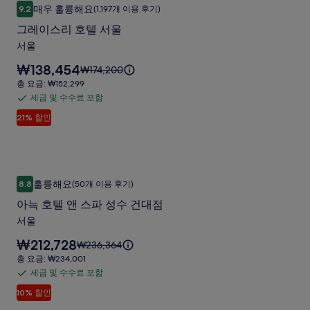
그
대
함
매우 훌륭해요
9.2
(1,197개 이용 후기)
한
10점 만점 중 9.2점, 매우 훌륭해요, (1,197개 이용 후기)
레
자
그레이스리 호텔 서울
이
세
서울
한
스
정
요
₩138,454
요
₩174,200
리
보
금
금
총
총 요금: ₩152,299
를
호
은
은
요
세금 및 수수료 포함
확
세
₩138,454
텔
₩174,200
금:
인
입
21% 할인
금
이
₩152,299
서
해
니
며,
및
주
다.
울
표
수
세
준
사
요.
수
요
아늑 호텔 앤 스파 성수 건대점
아
진
료
금
훌륭해요
8.8
(50개 이용 후기)
10점 만점 중 8.8점, 훌륭해요, (50개 이용 후기)
늑
에
포
갤
아늑 호텔 앤 스파 성수 건대점
대
함
호
러
한
서울
텔
자
리
요
₩212,728
세
요
₩236,364
앤
금
한
금
총
총 요금: ₩234,001
스
은
정
은
요
세금 및 수수료 포함
세
₩212,728
보
파
₩236,364
금:
입
10% 할인
를
금
이
₩234,001
성
니
확
며,
및