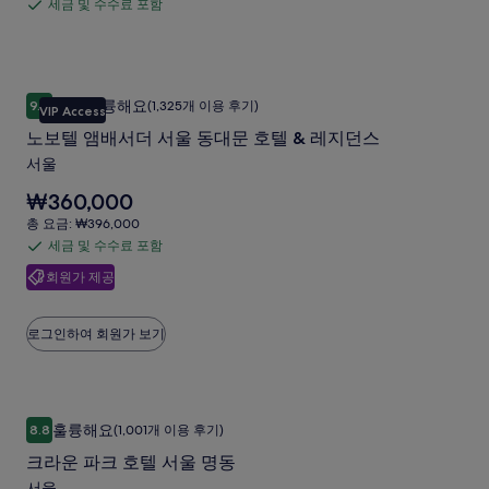
요
세금 및 수수료 포함
세
₩142,954
보
울
금:
입
를
금
₩157,250
마
니
확
및
다.
포
인
수
노보텔 앰배서더 서울 동대문 호텔 & 레지던스
노
해
사
매우 훌륭해요
9.0
(1,325개 이용 후기)
수
VIP Access
10점 만점 중 9.0점, 매우 훌륭해요, (1,325개 이용 후기)
주
보
진
료
세
노보텔 앰배서더 서울 동대문 호텔 & 레지던스
텔
요.
포
갤
서울
앰
함
러
요
₩360,000
배
리
금
총
총 요금: ₩396,000
서
은
요
세금 및 수수료 포함
세
₩360,000
더
금:
입
회원가 제공
금
₩396,000
서
니
및
다.
울
수
로그인하여 회원가 보기
동
수
대
료
포
문
크라운 파크 호텔 서울 명동
크
함
호
훌륭해요
8.8
(1,001개 이용 후기)
10점 만점 중 8.8점, 훌륭해요, (1,001개 이용 후기)
라
텔
크라운 파크 호텔 서울 명동
운
&
서울