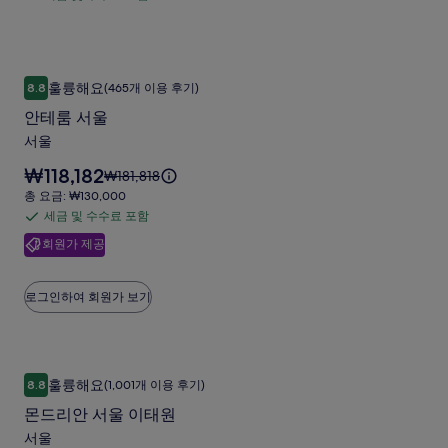
세
₩337,500
-
금:
인
입
금
₩371,250
엠
해
니
및
주
갤
다.
수
세
안테룸 서울
안
러
훌륭해요
요.
8.8
(465개 이용 후기)
수
10점 만점 중 8.8점, 훌륭해요, (465개 이용 후기)
테
리
료
안테룸 서울
룸
컬
포
서울
서
함
렉
요
₩118,182
요
₩181,818
울
션
금
금
총
총 요금: ₩130,000
사
은
은
사
요
세금 및 수수료 포함
세
₩118,182
진
₩181,818
금:
진
입
회원가 제공
금
이
₩130,000
갤
니
갤
며,
및
다.
러
표
수
러
로그인하여 회원가 보기
준
리
수
리
요
료
금
에
포
몬드리안 서울 이태원
몬
대
함
훌륭해요
8.8
(1,001개 이용 후기)
한
10점 만점 중 8.8점, 훌륭해요, (1,001개 이용 후기)
드
자
몬드리안 서울 이태원
리
세
서울
한