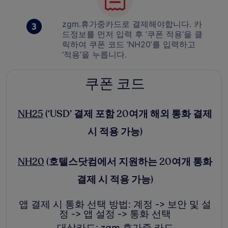
zgm.휴가중카드로 결제해야합니다. 카
드정보를 먼저 입력 후 ‘쿠폰 적용’을 클
릭하여 쿠폰 코드 ‘NH20’를 입력하고
‘적용’을 누릅니다.
쿠폰 코드
새
NH25
(‘USD’ 결제 포함 20여개 해외 통화 결제
창
시 적용 가능)
에
새
서
NH20
(호텔스닷컴에서 지원하는 20여개 통화
창
열
결제 시 적용 가능)
에
림
앱 결제 시 통화 선택 방법: 계정 -> 보안 및 설
서
정 -> 앱 설정 -> 통화 선택
열
대상카드: zgm.휴가중 카드