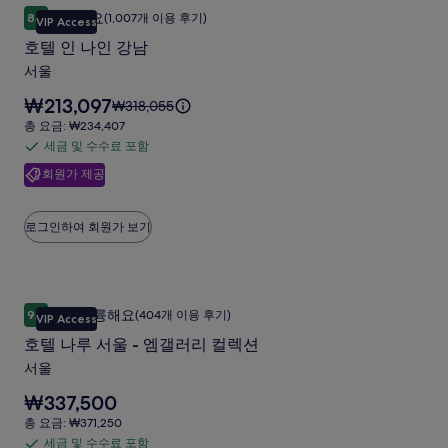
호텔 인 나인 강남
호
훌륭해요
8.6
(1,007개 이용 후기)
VIP Access
10점 만점 중 8.6점, 훌륭해요, (1,007개 이용 후기)
텔
호텔 인 나인 강남
인
서울
나
요
₩213,097
요
₩318,055
인
금
금
총
총 요금: ₩234,407
강
은
은
요
세금 및 수수료 포함
세
₩213,097
남
₩318,055
금:
입
회원가 제공
금
이
₩234,407
사
니
며,
및
다.
진
표
수
로그인하여 회원가 보기
준
갤
수
요
러
료
금
에
포
리
호텔 나루 서울 - 엠갤러리 컬렉션
호
대
함
매우 훌륭해요
9.2
(404개 이용 후기)
VIP Access
한
10점 만점 중 9.2점, 매우 훌륭해요, (404개 이용 후기)
텔
자
호텔 나루 서울 - 엠갤러리 컬렉션
나
세
서울
한
루
정
요
₩337,500
서
보
금
총
총 요금: ₩371,250
를
울
은
요
세금 및 수수료 포함
확