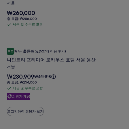
요.
포
리
서울
앰
함
요
₩260,000
배
금
총
총 요금: ₩286,000
서
은
요
세금 및 수수료 포함
세
₩260,000
더
금:
입
금
₩286,000
강
니
및
다.
남
수
나인트리 프리미어 로카우스 호텔 서울 용산
나
사
매우 훌륭해요
9.2
(527개 이용 후기)
수
10점 만점 중 9.2점, 매우 훌륭해요, (527개 이용 후기)
인
진
료
나인트리 프리미어 로카우스 호텔 서울 용산
트
포
갤
서울
리
함
러
요
₩230,909
요
₩461,818
프
리
금
금
총
총 요금: ₩254,000
리
은
은
요
세금 및 수수료 포함
세
₩230,909
미
₩461,818
금:
입
회원가 제공
금
이
₩254,000
어
니
며,
및
다.
로
표
수
로그인하여 회원가 보기
준
카
수
요
우
료
금
에
포