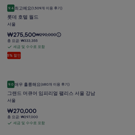
스
롯데 호텔 월드
롯
대
함
호
최고예요
9.4
(1,509개 이용 후기)
한
10점 만점 중 9.4점, 최고예요, (1,509개 이용 후기)
데
자
텔
롯데 호텔 월드
호
세
서
서울
한
텔
울
정
요
₩275,500
요
₩290,000
월
보
금
용
금
총
총 요금: ₩333,355
를
드
은
은
요
세금 및 수수료 포함
산
확
세
₩275,500
사
₩290,000
금:
인
사
입
5% 할인
금
이
₩333,355
진
해
니
며,
및
진
주
다.
갤
표
수
세
갤
준
러
요.
수
요
러
그랜드 머큐어 임피리얼 팰리스 서울 강남
그
리
료
금
매우 훌륭해요
9.0
(680개 이용 후기)
리
10점 만점 중 9.0점, 매우 훌륭해요, (680개 이용 후기)
랜
에
포
그랜드 머큐어 임피리얼 팰리스 서울 강남
대
함
드
한
서울
머
자
요
₩270,000
세
큐
금
한
총
총 요금: ₩297,000
어
은
정
요
세금 및 수수료 포함
세
₩270,000
보
임
금:
입
를
금
₩297,000