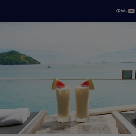
•
KRW