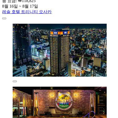
총 요금: ₩118,825
8월 16일 ~ 8월 17일
레솔 호텔 트리니티 오사카