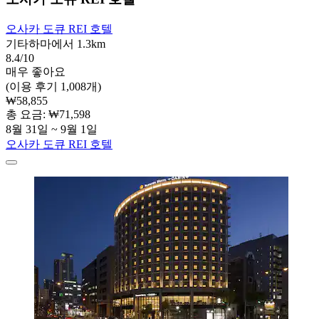
오사카 도큐 REI 호텔
기타하마에서 1.3km
8.4/10
매우 좋아요
(이용 후기 1,008개)
₩58,855
총 요금: ₩71,598
8월 31일 ~ 9월 1일
오사카 도큐 REI 호텔