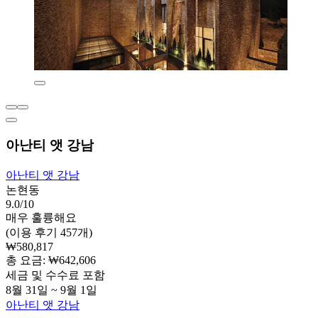
아난티 앳 강남
아난티 앳 강남
논현동
9.0/10
매우 훌륭해요
(이용 후기 457개)
₩580,817
총 요금: ₩642,606
세금 및 수수료 포함
8월 31일 ~ 9월 1일
아난티 앳 강남