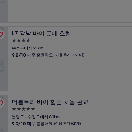
점
개)
시
중
설
9.4
점,
최
고
L7 강남 바이 롯데 호텔
L7 강남 바이 롯데 호텔
예
요,
4.0
(이
성
수정구에서 9.1km
용
급
10
9.2/10
후
매우 훌륭해요
(이용 후기 1,890개)
숙
점
기
만
1,734
박
점
개)
시
중
설
9.2
점,
매
우
더블트리 바이 힐튼 서울 판교
더블트리 바이 힐튼 서울 판교
훌
륭
5.0
해
성
분당구 - 수정구에서 6.1km
요,
급
10
9.0/10
(이
매우 훌륭해요
(이용 후기 821개)
숙
점
용