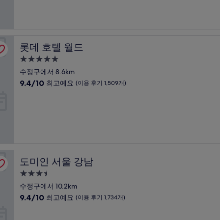
중
1,831
설
9.2
개)
점,
매
우
롯데 호텔 월드
롯데 호텔 월드
훌
륭
5.0
해
성
수정구에서 8.6km
요,
급
10
9.4/10
(이
최고예요
(이용 후기 1,509개)
숙
점
용
만
후
박
점
기
시
중
1,020
설
9.4
개)
점,
최
고
도미인 서울 강남
도미인 서울 강남
예
요,
3.5
(이
성
수정구에서 10.2km
용
급
10
9.4/10
후
최고예요
(이용 후기 1,734개)
숙
점
기
만
1,509
박