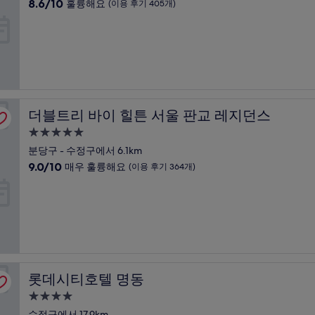
급
10
8.6/10
(이
훌륭해요
(이용 후기 405개)
숙
점
용
만
후
박
점
기
시
중
1,004
설
8.6
개)
점,
훌
륭
더블트리 바이 힐튼 서울 판교 레지던스
더블트리 바이 힐튼 서울 판교 레지던스
해
요,
5.0
(이
성
분당구 - 수정구에서 6.1km
용
급
10
9.0/10
후
매우 훌륭해요
(이용 후기 364개)
숙
점
기
만
405
박
점
개)
시
중
설
9.0
점,
매
우
롯데시티호텔 명동
롯데시티호텔 명동
훌
륭
4.0
해
성
수정구에서 17.9km