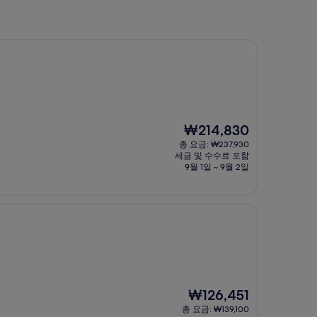
현
₩214,830
재
총 요금: ₩237,930
요
세금 및 수수료 포함
금
9월 1일 ~ 9월 2일
₩214,830
현
₩126,451
재
총 요금: ₩139,100