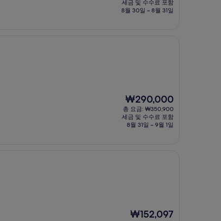
요
세금 및 수수료 포함
금
8월 30일 ~ 8월 31일
₩126,451
현
₩290,000
재
총 요금: ₩350,900
요
세금 및 수수료 포함
금
8월 31일 ~ 9월 1일
₩290,000
현
₩152,097
재