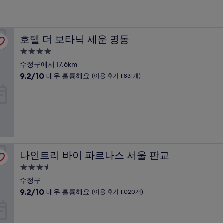
호텔 더 보타닉 세운 명동
호텔 더 보타닉 세운 명동
4.0
성
수정구에서 17.6km
급
10
9.2/10
매우 훌륭해요
(이용 후기 1,831개)
숙
점
만
박
점
시
중
설
9.2
점,
매
우
나인트리 바이 파르나스 서울 판교
나인트리 바이 파르나스 서울 판교
훌
륭
3.5
해
성
수정구
요,
급
10
9.2/10
(이
매우 훌륭해요
(이용 후기 1,020개)
숙
점
용
만
후
박
점
기
시