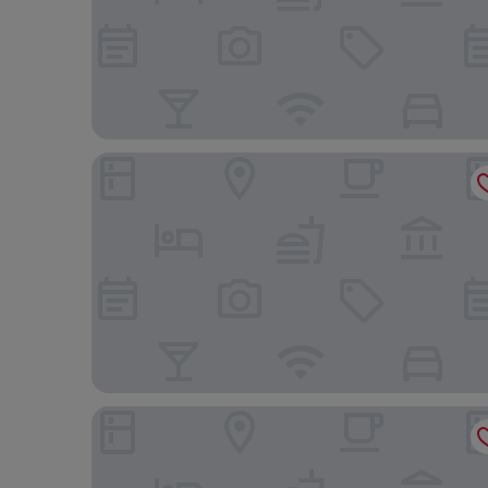
더블트리 바이 힐튼 서울 판교 레지던스
롯데시티호텔 명동