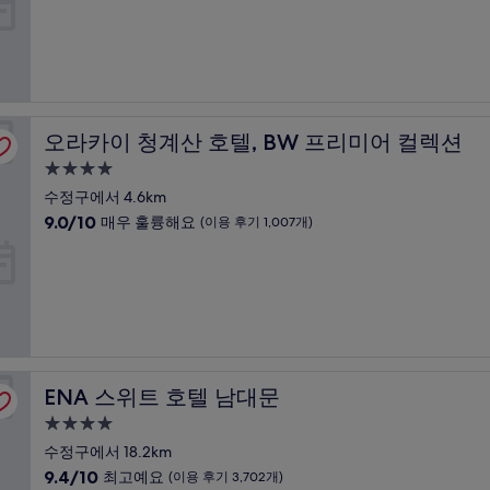
만
후
박
점
기
시
중
1,890
설
9.0
개)
점,
매
우
오라카이 청계산 호텔, BW 프리미어 컬렉션
오라카이 청계산 호텔, BW 프리미어 컬렉션
훌
륭
4.0
해
성
수정구에서 4.6km
요,
급
10
9.0/10
(이
매우 훌륭해요
(이용 후기 1,007개)
숙
점
용
만
후
박
점
기
시
중
821
설
9.0
개)
점,
매
우
ENA 스위트 호텔 남대문
ENA 스위트 호텔 남대문
훌
륭
4.0
해
성
수정구에서 18.2km
요,
급
10
9.4/10
(이
최고예요
(이용 후기 3,702개)