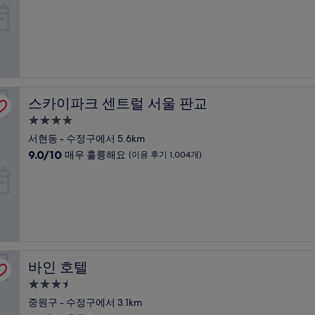
숙
점
용
만
후
박
점
기
시
중
1,007
설
9.4
개)
점,
최
고
스카이파크 센트럴 서울 판교
스카이파크 센트럴 서울 판교
예
요,
4.0
(이
성
서현동 - 수정구에서 5.6km
용
급
10
9.0/10
후
매우 훌륭해요
(이용 후기 1,004개)
숙
점
기
만
3,702
박
점
개)
시
중
설
9.0
점,
매
우
바인 호텔
바인 호텔
훌
륭
3.5
해
성
중원구 - 수정구에서 3.1km
요,