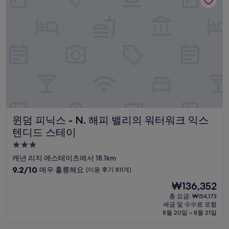
훌
륭
해
요,
(이
용
후
기
1,005
개)
윈덤 피닉스 - N. 해피 밸리의 워터워크 익스텐디드 스테이
윈덤 피닉스 - N. 해피 밸리의 워터워크 익스
텐디드 스테이
3.0
성
캐년 리지 에스테이츠에서 18.1km
급
10
9.2/10
매우 훌륭해요
(이용 후기 811개)
숙
점
현
₩136,352
만
박
재
점
총 요금: ₩154,173
시
요
세금 및 수수료 포함
중
설
금
8월 20일 ~ 8월 21일
9.2
₩136,352
점,