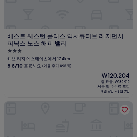
159
개)
베스트 웨스턴 플러스 익서큐티브 레지던시 피닉스 노스 해피
베스트 웨스턴 플러스 익서큐티브 레지던시
피닉스 노스 해피 밸리
3.0
성
캐년 리지 에스테이츠에서 17.4km
급
10
8.8/10
훌륭해요
(이용 후기 895개)
숙
점
현
₩120,204
만
박
재
점
총 요금: ₩135,915
시
요
세금 및 수수료 포함
중
설
금
9월 6일 ~ 9월 7일
8.8
₩120,204
점,
하얏트 플레이스 노스 스코츠데일
훌
륭
해
요,
(이
용
후