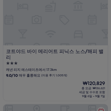
요,
(이
용
후
기
1,214
개)
코트야드 바이 메리어트 피닉스 노스/해피 밸리
코트야드 바이 메리어트 피닉스 노스/해피 밸
리
3.0
성
캐년 리지 에스테이츠에서 17.3km
급
10
9.0/10
매우 훌륭해요
(이용 후기 1,005개)
숙
점
현
₩120,829
만
박
재
점
총 요금: ₩136,621
시
요
세금 및 수수료 포함
중
설
금
9월 6일 ~ 9월 7일
9.0
₩120,829
점,
윈덤 피닉스 - N. 해피 밸리의 워터워크 익스텐디드 스테이
매
우