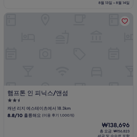
설
금
8월 13일 ~ 8월 14일
9.6
₩144,981
점,
햄프톤 인 피닉스/앤섬
최
고
예
요,
(이
용
후
기
1,560
개)
햄프톤 인 피닉스/앤섬
햄프톤 인 피닉스/앤섬
2.5
성
캐년 리지 에스테이츠에서 18.3km
급
10
8.8/10
훌륭해요
(이용 후기 1,000개)
숙
점
현
₩138,696
만
박
재
점
총 요금: ₩156,823
시
요
세금 및 수수료 포함
중