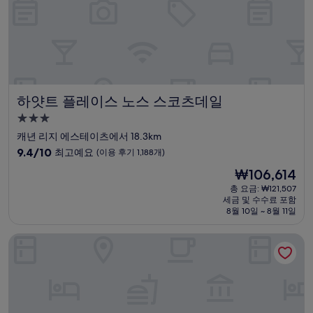
기
895
개)
하얏트 플레이스 노스 스코츠데일
하얏트 플레이스 노스 스코츠데일
3.0
성
캐년 리지 에스테이츠에서 18.3km
급
10
9.4/10
최고예요
(이용 후기 1,188개)
숙
점
현
₩106,614
만
박
재
점
총 요금: ₩121,507
시
요
세금 및 수수료 포함
중
설
금
8월 10일 ~ 8월 11일
9.4
₩106,614
점,
라 퀸타 인 & 스위트 바이 윈덤 피닉스 스코츠데일
최
고
예
요,
(이
용