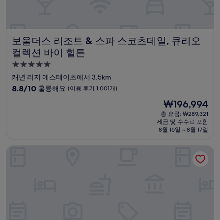
보울더스 리조트 & 스파 스코츠데일, 큐리오 컬렉션 바이 힐
보울더스 리조트 & 스파 스코츠데일, 큐리오
컬렉션 바이 힐튼
5.0
성
캐년 리지 에스테이츠에서 3.5km
급
10
8.8/10
훌륭해요
(이용 후기 1,001개)
숙
점
현
₩196,994
만
박
재
점
총 요금: ₩289,321
시
요
세금 및 수수료 포함
중
설
금
8월 16일 ~ 8월 17일
8.8
₩196,994
점,
햄프턴 인 바이 힐튼 케어프리
훌
륭
해
요,
(이
용
후
기