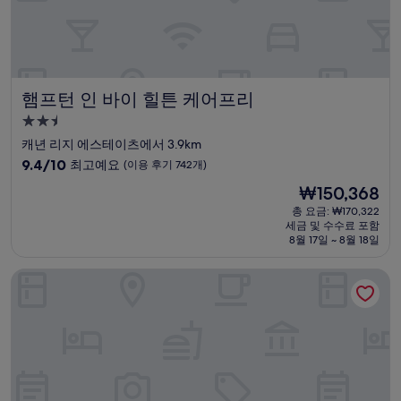
1,001
개)
햄프턴 인 바이 힐튼 케어프리
햄프턴 인 바이 힐튼 케어프리
2.5
성
캐년 리지 에스테이츠에서 3.9km
급
10
9.4/10
최고예요
(이용 후기 742개)
숙
점
현
₩150,368
만
박
재
점
총 요금: ₩170,322
시
요
세금 및 수수료 포함
중
설
금
8월 17일 ~ 8월 18일
9.4
₩150,368
점,
프리클리 페어 인
최
고
예
요,
(이
용
후
기