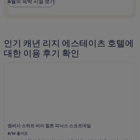
6월의 숙박 시설 보기
준
좋
은
최
때
저
는
가
언
입
제
니
인
다.
가
인기 캐년 리지 에스테이츠 호텔에
요
요?
금
대한 이용 후기 확인
과
예
엠버시 스위트 바이 힐튼 피닉스 스코츠데일
약
가
능
여
부
는
변
경
될
수
있
엠버시 스위트 바이 힐튼 피닉스 스코츠데일
으
며,
8/10
좋아요
추