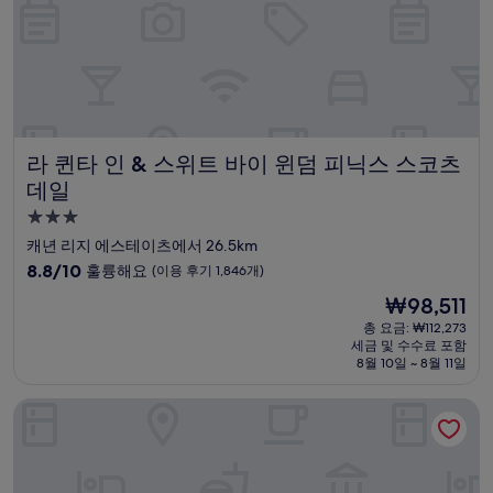
후
기
1,188
개)
라 퀸타 인 & 스위트 바이 윈덤 피닉스 스코츠데일
라 퀸타 인 & 스위트 바이 윈덤 피닉스 스코츠
데일
3.0
성
캐년 리지 에스테이츠에서 26.5km
급
10
8.8/10
훌륭해요
(이용 후기 1,846개)
숙
점
현
₩98,511
만
박
재
점
총 요금: ₩112,273
시
요
세금 및 수수료 포함
중
설
금
8월 10일 ~ 8월 11일
8.8
₩98,511
점,
홀리데이 인 호텔 & 스위트 스코츠데일 노스 - 에어파크 바이 I
훌
륭
해
요,
(이