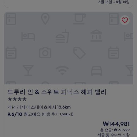
설
금
8월 13일 ~ 8월 14일
9.4
₩138,712
점,
드루리 인 & 스위트 피닉스 해피 밸리
최
고
예
요,
(이
용
후
기
389
개)
드루리 인 & 스위트 피닉스 해피 밸리
드루리 인 & 스위트 피닉스 해피 밸리
4.0
성
캐년 리지 에스테이츠에서 18.6km
급
10
9.6/10
최고예요
(이용 후기 1,560개)
숙
점
현
₩144,981
만
박
재
점
총 요금: ₩163,929
시
요
세금 및 수수료 포함
중