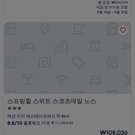
재
점
총 요금: ₩200,914
시
요
세금 및 수수료 포함
중
설
금
8월 14일 ~ 8월 15일
8.8
₩177,690
점,
스프링힐 스위트 스코츠데일 노스
훌
륭
해
요,
(이
용
후
기
917
개)
스프링힐 스위트 스코츠데일 노스
스프링힐 스위트 스코츠데일 노스
3.0
성
캐년 리지 에스테이츠에서 19.4km
급
10
8.8/10
훌륭해요
(이용 후기 1,004개)
숙
점
현
₩108,036
만
박