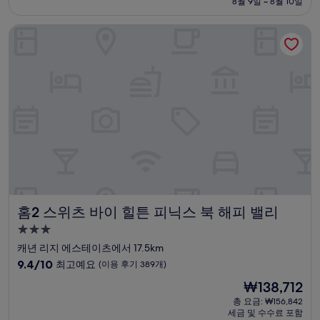
설
금
8월 9일 ~ 8월 10일
9.4
₩120,125
점,
홈2 스위츠 바이 힐튼 피닉스 북 해피 밸리
최
고
예
요,
(이
용
후
기
1,015
개)
홈2 스위츠 바이 힐튼 피닉스 북 해피 밸리
홈2 스위츠 바이 힐튼 피닉스 북 해피 밸리
3.0
성
캐년 리지 에스테이츠에서 17.5km
급
10
9.4/10
최고예요
(이용 후기 389개)
숙
점
현
₩138,712
만
박
재
점
총 요금: ₩156,842
시
요
세금 및 수수료 포함
중