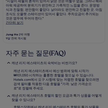
"시설이 세월의 흔적이 있어서 낡은 것은 어쩔수 없음. 그러나 해피
가
아워 제공하며 분위기가 편안하고 가족적인 느낌을 준다. 운영방
약
식과 친절함, 편안함이 좋았다. 낡더라도 편안하고 친절한 곳. 아침
관
조식도 오믈렛 스테이션이 있어서 좋았다. 주차요금이 추가되는
이
것은 염두에 두어야 한다."
적
간단히 보기
용
될
수
Jung Ho
2박 여행
있
9달 전에 게시됨
습
니
자주 묻는 질문(FAQ)
다.
캐년 리지 에스테이츠의 숙박비는 비싼가요?
캐년 리지 에스테이츠에서 예산 범위에 맞춰 시작가:
₩101,050 시작하는 훌륭한 호텔을 찾으실 수 있습니다.
Hotels.com에서 요구 사항에 맞는 저렴한 호텔을 찾으려면
검색 필터를 적용한 다음 호텔을 "가격: 낮은 가격순으
로"로 정렬해 주세요.
캐년 리지 에스테이츠 호텔의 할인 요금과 특가 상품을 어떻게
찾을 수 있나요?
호텔스닷컴에서 캐년 리지 에스테이츠 호텔의 특가 상품을