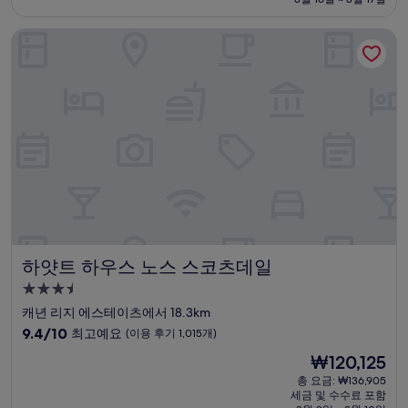
9.6
₩138,715
점,
하얏트 하우스 노스 스코츠데일
최
고
예
요,
(이
용
후
기
677
개)
하얏트 하우스 노스 스코츠데일
하얏트 하우스 노스 스코츠데일
3.5
성
캐년 리지 에스테이츠에서 18.3km
급
10
9.4/10
최고예요
(이용 후기 1,015개)
숙
점
현
₩120,125
만
박
재
점
총 요금: ₩136,905
시
요
세금 및 수수료 포함
중