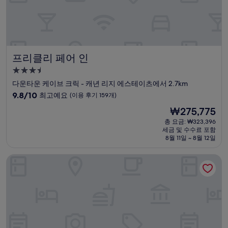
742
개)
프리클리 페어 인
프리클리 페어 인
3.5
성
다운타운 케이브 크릭 - 캐년 리지 에스테이츠에서 2.7km
급
10
9.8/10
최고예요
(이용 후기 159개)
숙
점
현
₩275,775
만
박
재
점
총 요금: ₩323,396
시
요
세금 및 수수료 포함
중
설
금
8월 11일 ~ 8월 12일
9.8
₩275,775
점,
베스트 웨스턴 플러스 익서큐티브 레지던시 피닉스 노스 해피
최
고
예
요,
(이
용
후
기