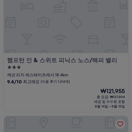
륭
해
요,
(이
용
후
기
907
개)
햄프턴 인 & 스위트 피닉스 노스/해피 밸리
햄프턴 인 & 스위트 피닉스 노스/해피 밸리
3.0
성
캐년 리지 에스테이츠에서 18.4km
급
10
9.4/10
최고예요
(이용 후기 1,214개)
숙
점
현
₩121,955
만
박
재
점
총 요금: ₩137,894
시
요
세금 및 수수료 포함
중
설
금
8월 14일 ~ 8월 15일
9.4
₩121,955
점,
코트야드 바이 메리어트 피닉스 노스/해피 밸리
최
고
예