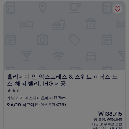
홀리데이 인 익스프레스 & 스위트 피닉스 노스-해피 밸리, IHG
매
우
훌
륭
해
요,
(이
용
후
기
781
개)
홀리데이 인 익스프레스 & 스위트 피닉스 노스-해피 밸리, IH
홀리데이 인 익스프레스 & 스위트 피닉스 노
스-해피 밸리, IHG 제공
2.5
성
캐년 리지 에스테이츠에서 17.7km
급
10
9.6/10
최고예요
(이용 후기 677개)
숙
점
현
₩138,715
만
박
재
점
총 요금: ₩156,845
시
요
세금 및 수수료 포함
중
설
금
8월 16일 ~ 8월 17일