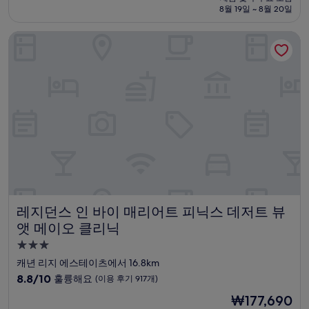
설
금
8월 19일 ~ 8월 20일
8.8
₩138,696
점,
레지던스 인 바이 매리어트 피닉스 데저트 뷰 앳 메이오 클리닉
훌
륭
해
요,
(이
용
후
기
1,000
개)
레지던스 인 바이 매리어트 피닉스 데저트 뷰 앳 메이오 클리
레지던스 인 바이 매리어트 피닉스 데저트 뷰
앳 메이오 클리닉
3.0
성
캐년 리지 에스테이츠에서 16.8km
급
10
8.8/10
훌륭해요
(이용 후기 917개)
숙
점
현
₩177,690
만
박