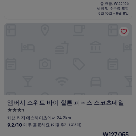
재
점
총 요금: ₩122,156
시
요
세금 및 수수료 포함
중
설
금
8월 10일 ~ 8월 11일
8.8
₩108,036
점,
엠버시 스위트 바이 힐튼 피닉스 스코츠데일
훌
륭
해
요,
(이
용
후
기
1,004
개)
엠버시 스위트 바이 힐튼 피닉스 스코츠데일
엠버시 스위트 바이 힐튼 피닉스 스코츠데일
3.5
성
캐년 리지 에스테이츠에서 24.2km
급
10
9.2/10
매우 훌륭해요
(이용 후기 1,013개)
숙
점
현
₩127,055
만