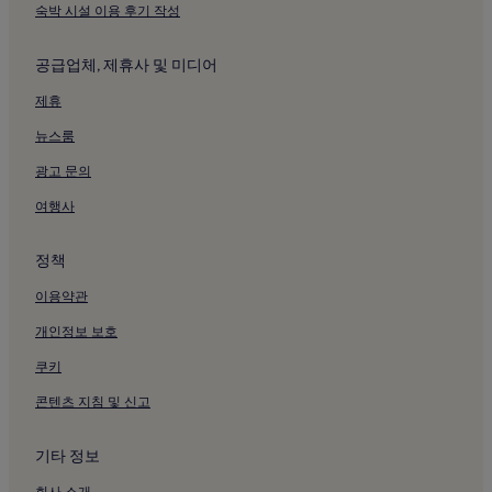
피닉스의 부티크 호텔
숙박 시설 이용 후기 작성
피닉스의 스파가 있는 리조트 및 호텔
공급업체, 제휴사 및 미디어
스코츠데일의 피트니스 센터가 있는 호텔
제휴
스코츠데일의 무료 아침 식사 제공 호텔
뉴스룸
스코츠데일의 주방이 있는 호텔
스코츠데일의 아파트
광고 문의
스코츠데일의 아파트식 호텔
여행사
스코츠데일의 리조트
정책
스코츠데일의 저렴한 호텔
이용약관
스코츠데일의 럭셔리 호텔
개인정보 보호
스코츠데일의 3성급 호텔
쿠키
스코츠데일의 5성급 호텔
스코츠데일의 가족 여행 호텔
콘텐츠 지침 및 신고
스코츠데일의 골프 호텔
기타 정보
스코츠데일의 스파가 있는 리조트 및 호텔
회사 소개