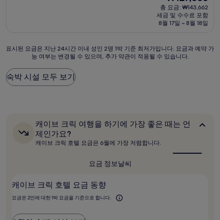
박
재
점
총 요금: ₩143,662
시
요
세금 및 수수료 포함
중
설
금
8월 17일 ~ 8월 18일
9.2
₩127,055
점,
매
표
표시된 요금은 지난 24시간 이내 성인 2명 1박 기준 최저가입니다. 요금과 예약 가
우
능 여부는 변경될 수 있으며, 추가 약관이 적용될 수 있습니다.
시
훌
된
륭
요
숙박 시설 모두 보기
해
금
요,
은
(이
지
용
난
후
24
기
캐
캐이브 크릭 여행을 하기에 가장 좋은 때는 언
시
1,013
이
제인가요?
간
브
개)
캐이브 크릭 호텔 요금은 6월에 가장 저렴합니다.
이
크
내
릭
여
성
요금 정보
날씨
행
인
을
2
캐이브 크릭 호텔 요금 동향
하
명
기
1
요금은 2인에 대한 1박 요금을 기준으로 합니다.
에
박
가
기
장