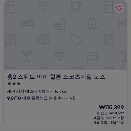
홈2 스위트 바이 힐튼 스코츠데일 노스
매
우
훌
륭
해
요,
(이
용
후
기
811
개)
홈2 스위트 바이 힐튼 스코츠데일 노스
홈2 스위트 바이 힐튼 스코츠데일 노스
3.0
성
캐년 리지 에스테이츠에서 16.7km
급
10
9.0/10
매우 훌륭해요
(이용 후기 781개)
숙
점
현
₩115,399
만
박
재
점
총 요금: ₩131,522
시
요
세금 및 수수료 포함
중
설
금
8월 13일 ~ 8월 14일
9.0
₩115,399
점,