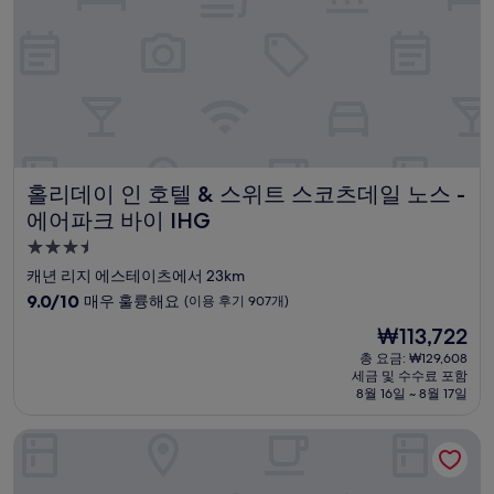
용
후
기
1,846
개)
홀리데이 인 호텔 & 스위트 스코츠데일 노스 - 에어파크 바이 
홀리데이 인 호텔 & 스위트 스코츠데일 노스 -
에어파크 바이 IHG
3.5
성
캐년 리지 에스테이츠에서 23km
급
10
9.0/10
매우 훌륭해요
(이용 후기 907개)
숙
점
현
₩113,722
만
박
재
점
총 요금: ₩129,608
시
요
세금 및 수수료 포함
중
설
금
8월 16일 ~ 8월 17일
9.0
₩113,722
점,
햄프턴 인 & 스위트 피닉스 노스/해피 밸리
매
우
훌