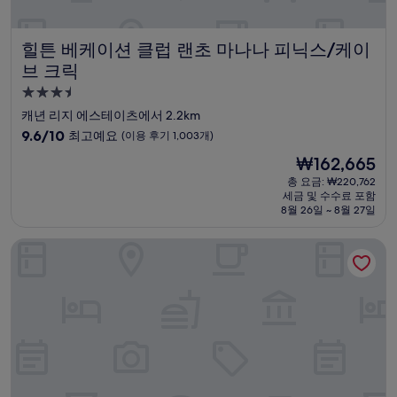
힐튼 베케이션 클럽 랜초 마나나 피닉스/케이브 크릭
힐튼 베케이션 클럽 랜초 마나나 피닉스/케이
브 크릭
3.5
성
캐년 리지 에스테이츠에서 2.2km
급
10
9.6/10
최고예요
(이용 후기 1,003개)
숙
점
현
₩162,665
만
박
재
점
총 요금: ₩220,762
시
요
세금 및 수수료 포함
중
설
금
8월 26일 ~ 8월 27일
9.6
₩162,665
점,
보울더스 리조트 & 스파 스코츠데일, 큐리오 컬렉션 바이 힐튼
최
고
예
요,
(이
용
후
기
1,003
개)